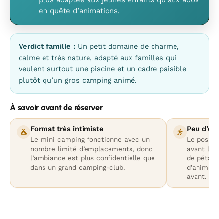
plus adaptée aux jeunes enfants qu’aux ados
en quête d’animations.
Verdict famille :
Un petit domaine de charme,
calme et très nature, adapté aux familles qui
veulent surtout une piscine et un cadre paisible
plutôt qu’un gros camping animé.
À savoir avant de réserver
Format très intimiste
Peu d’éq
Le mini camping fonctionne avec un
Le positi
nombre limité d’emplacements, donc
avant la p
l’ambiance est plus confidentielle que
de pétanq
dans un grand camping-club.
d’animati
avant.