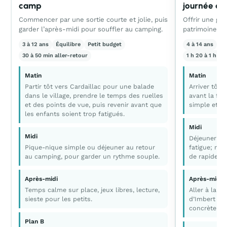
camp
journée qui
Commencer par une sortie courte et jolie, puis
Offrir une gro
garder l’après-midi pour souffler au camping.
patrimoine le
3 à 12 ans
Équilibre
Petit budget
4 à 14 ans
Ac
30 à 50 min aller-retour
1 h 20 à 1 h 50
Matin
Matin
Partir tôt vers Cardaillac pour une balade
Arriver tôt 
dans le village, prendre le temps des ruelles
avant la fou
et des points de vue, puis revenir avant que
simple et réa
les enfants soient trop fatigués.
Midi
Midi
Déjeuner su
Pique-nique simple ou déjeuner au retour
fatigue; mi
au camping, pour garder un rythme souple.
de rapide.
Après-midi
Après-midi
Temps calme sur place, jeux libres, lecture,
Aller à la f
sieste pour les petits.
d’Imbert pou
concrète ave
Plan B