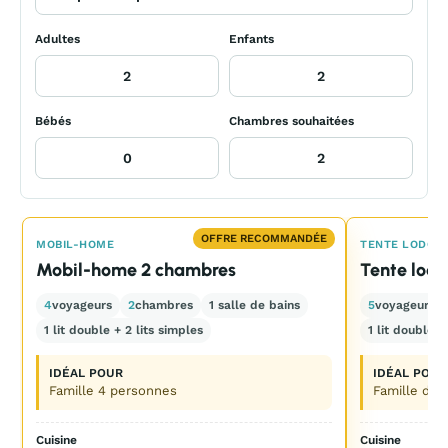
Adultes
Enfants
Bébés
Chambres souhaitées
OFFRE RECOMMANDÉE
MOBIL-HOME
TENTE LODGE
Mobil-home 2 chambres
Tente lod
4
voyageurs
2
chambres
1 salle de bains
5
voyageurs
1 lit double + 2 lits simples
1 lit double +
IDÉAL POUR
IDÉAL POUR
Famille 4 personnes
Famille de 
Cuisine
Cuisine