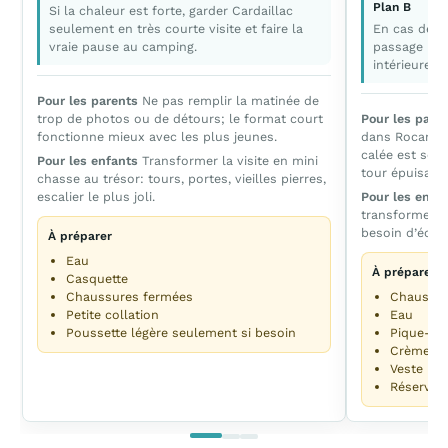
Plan B
Si la chaleur est forte, garder Cardaillac
seulement en très courte visite et faire la
En cas de p
vraie pause au camping.
passage bref
intérieure o
Pour les parents
Ne pas remplir la matinée de
trop de photos ou de détours; le format court
Pour les pare
fonctionne mieux avec les plus jeunes.
dans Rocamado
calée est sou
Pour les enfants
Transformer la visite en mini
tour épuisant.
chasse au trésor: tours, portes, vieilles pierres,
escalier le plus joli.
Pour les enfa
transforment 
besoin d’écran
À préparer
Eau
À préparer
Casquette
Chaussures fermées
Chaussur
Petite collation
Eau
Poussette légère seulement si besoin
Pique-ni
Crème so
Veste lég
Réservati