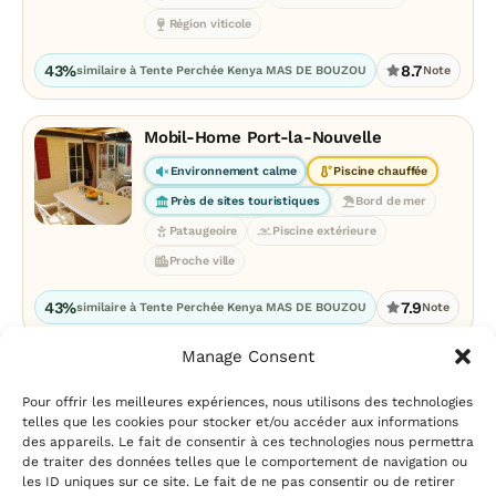
Région viticole
43%
8.7
similaire à Tente Perchée Kenya MAS DE BOUZOU
Note
Mobil-Home Port-la-Nouvelle
Environnement calme
Piscine chauffée
Près de sites touristiques
Bord de mer
Pataugeoire
Piscine extérieure
Proche ville
43%
7.9
similaire à Tente Perchée Kenya MAS DE BOUZOU
Note
Manage Consent
Pour offrir les meilleures expériences, nous utilisons des technologies
telles que les cookies pour stocker et/ou accéder aux informations
des appareils. Le fait de consentir à ces technologies nous permettra
de traiter des données telles que le comportement de navigation ou
les ID uniques sur ce site. Le fait de ne pas consentir ou de retirer
Mentions légales
|
Politique