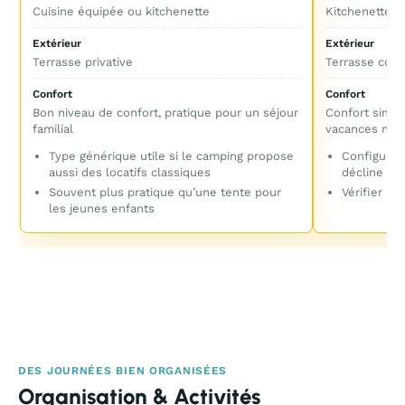
Cuisine équipée ou kitchenette
Kitchenette o
Extérieur
Extérieur
Terrasse privative
Terrasse cou
Confort
Confort
Bon niveau de confort, pratique pour un séjour
Confort simple
familial
vacances nat
Type générique utile si le camping propose
Configurat
aussi des locatifs classiques
décline pl
Souvent plus pratique qu’une tente pour
Vérifier la
les jeunes enfants
DES JOURNÉES BIEN ORGANISÉES
Organisation & Activités