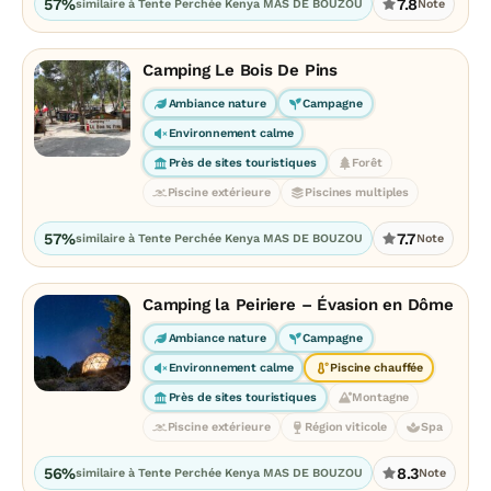
57%
7.8
similaire à Tente Perchée Kenya MAS DE BOUZOU
Note
Camping Le Bois De Pins
Ambiance nature
Campagne
Environnement calme
Près de sites touristiques
Forêt
Piscine extérieure
Piscines multiples
57%
7.7
similaire à Tente Perchée Kenya MAS DE BOUZOU
Note
Camping la Peiriere – Évasion en Dôme
Ambiance nature
Campagne
Environnement calme
Piscine chauffée
Près de sites touristiques
Montagne
Piscine extérieure
Région viticole
Spa
56%
8.3
similaire à Tente Perchée Kenya MAS DE BOUZOU
Note