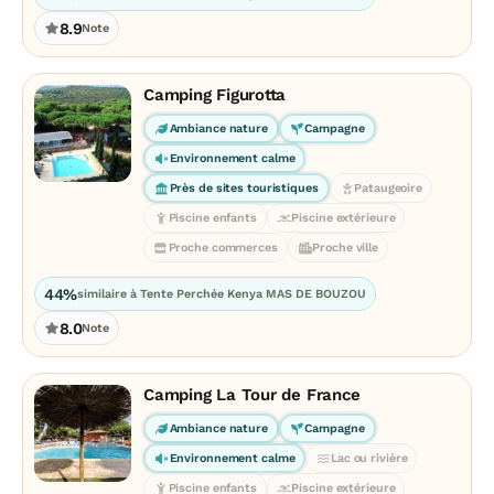
8.9
Note
Camping Figurotta
Ambiance nature
Campagne
Environnement calme
Près de sites touristiques
Pataugeoire
Piscine enfants
Piscine extérieure
Proche commerces
Proche ville
44%
similaire à Tente Perchée Kenya MAS DE BOUZOU
8.0
Note
Camping La Tour de France
Ambiance nature
Campagne
Environnement calme
Lac ou rivière
Piscine enfants
Piscine extérieure