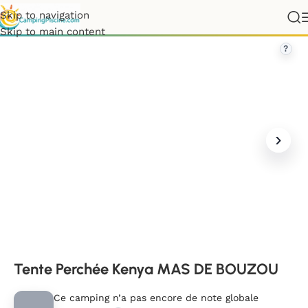
Skip to navigation
e
»
Occitanie
»
Lot
»
Tente Perchée Kenya MAS DE BOUZOU
Skip to main content
?
Tente Perchée Kenya MAS DE BOUZOU
Ce camping n’a pas encore de note globale