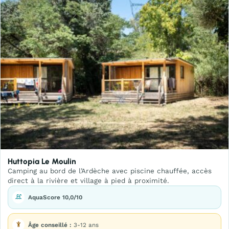
Huttopia Le Moulin
Camping au bord de l’Ardèche avec piscine chauffée, accès
direct à la rivière et village à pied à proximité.
AquaScore 10,0/10
Âge conseillé :
3-12 ans