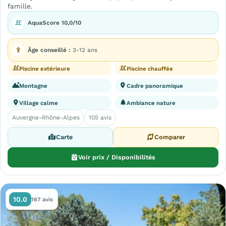
famille.
AquaScore 10,0/10
Âge conseillé :
3-12 ans
Piscine extérieure
Piscine chauffée
Montagne
Cadre panoramique
Village calme
Ambiance nature
Auvergne-Rhône-Alpes
105 avis
Carte
Comparer
Voir prix / Disponibilités
10.0
167 avis