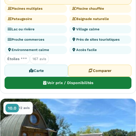
Piscines multiples
Piscine chauffée
Pataugeoire
Baignade naturelle
Lac ou rivière
Village calme
Proche commerces
Près de sites touristiques
Environnement calme
Accès facile
Étoiles
***
167 avis
Carte
Comparer
Voir prix / Disponibilités
10.0
12 avis