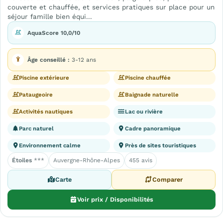
couverte et chauffée, et services pratiques sur place pour un
séjour famille bien équi...
AquaScore 10,0/10
Âge conseillé :
3-12 ans
Piscine extérieure
Piscine chauffée
Pataugeoire
Baignade naturelle
Activités nautiques
Lac ou rivière
Parc naturel
Cadre panoramique
Environnement calme
Près de sites touristiques
Étoiles
***
Auvergne-Rhône-Alpes
455 avis
Carte
Comparer
Voir prix / Disponibilités