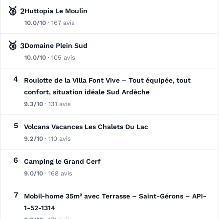
🥈
2
Huttopia Le Moulin
10.0/10
· 167 avis
🥉
3
Domaine Plein Sud
10.0/10
· 105 avis
4
Roulotte de la Villa Font Vive – Tout équipée, tout
confort, situation idéale Sud Ardèche
9.3/10
· 131 avis
5
Volcans Vacances Les Chalets Du Lac
9.2/10
· 110 avis
6
Camping le Grand Cerf
9.0/10
· 168 avis
7
Mobil-home 35m² avec Terrasse – Saint-Gérons – API-
1-52-1314