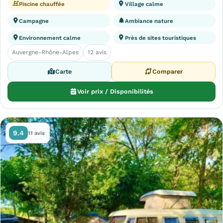
Piscine chauffée
Village calme
Campagne
Ambiance nature
Environnement calme
Près de sites touristiques
Auvergne-Rhône-Alpes
12 avis
Carte
Comparer
Voir prix / Disponibilités
9.4
11 avis