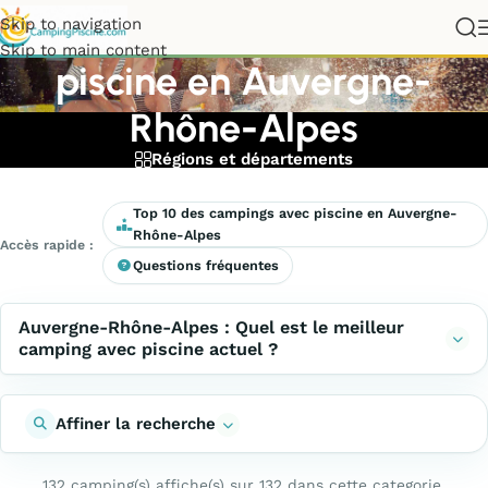
Meilleurs campings avec
Skip to navigation
Skip to main content
piscine en Auvergne-
Rhône-Alpes
Régions et départements
Top 10 des campings avec piscine en Auvergne-
Rhône-Alpes
Accès rapide :
Questions fréquentes
Auvergne-Rhône-Alpes : Quel est le meilleur
camping avec piscine actuel ?
Affiner la recherche
132 camping(s) affiche(s) sur 132 dans cette categorie.