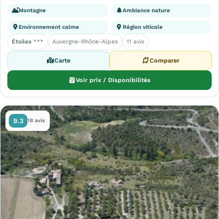
Montagne
Ambiance nature
Environnement calme
Région viticole
Étoiles
***
Auvergne-Rhône-Alpes
11 avis
Carte
Comparer
Voir prix / Disponibilités
9.3
18 avis