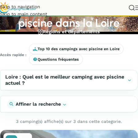
Meilleurs campings avec
Skip to navigation
Skip to main content
piscine dans la Loire
Régions et départements
Top 10 des campings avec piscine en Loire
Accès rapide :
Questions fréquentes
Loire : Quel est le meilleur camping avec piscine
actuel ?
Affiner la recherche
3 camping(s) affiche(s) sur 3 dans cette categorie.