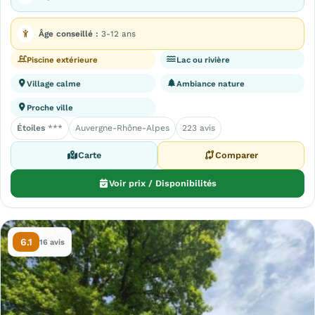
Âge conseillé :
3-12 ans
Piscine extérieure
Lac ou rivière
Village calme
Ambiance nature
Proche ville
Étoiles
***
Auvergne-Rhône-Alpes
223 avis
Carte
Comparer
Voir prix / Disponibilités
6.1
16 avis