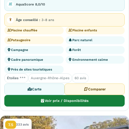
AquaScore 8,0/10
Âge conseillé :
3-8 ans
Piscine chauffée
Piscine enfants
Pataugeoire
Parc naturel
Campagne
Forêt
Cadre panoramique
Environnement calme
Près de sites touristiques
Étoiles
***
Auvergne-Rhône-Alpes
60 avis
Carte
Comparer
Voir prix / Disponibilités
7.5
223 avis