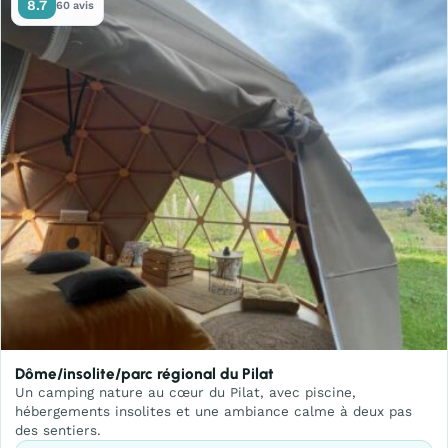
8.7
60 avis
Dôme/insolite/parc régional du Pilat
Un camping nature au cœur du Pilat, avec piscine,
hébergements insolites et une ambiance calme à deux pas
des sentiers.