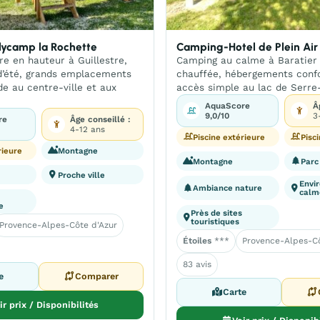
ycamp la Rochette
Camping-Hotel de Plein Air 
e en hauteur à Guillestre,
Camping au calme à Baratier 
d’été, grands emplacements
chauffée, hébergements confo
de au centre-ville et aux
accès simple au lac de Serre
AquaScore
Â
9,0/10
3
re
Âge conseillé :
4-12 ans
Piscine extérieure
Pisc
rieure
Montagne
Montagne
Parc
l
Proche ville
Envi
Ambiance nature
calm
e
Près de sites
touristiques
Provence-Alpes-Côte d'Azur
Étoiles
***
Provence-Alpes-Cô
83 avis
e
Comparer
Carte
ir prix / Disponibilités