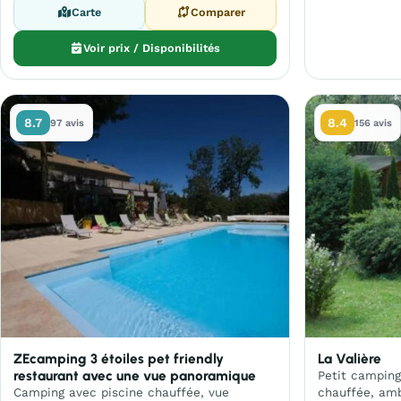
Carte
Comparer
Voir prix / Disponibilités
8.7
8.4
97 avis
156 avis
ZEcamping 3 étoiles pet friendly
La Valière
restaurant avec une vue panoramique
Petit camping
Camping avec piscine chauffée, vue
chauffée, amb