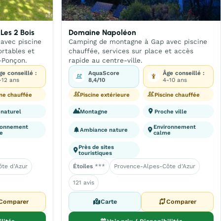
Les 2 Bois
Domaine Napoléon
avec piscine
Camping de montagne à Gap avec piscine
rtables et
chauffée, services sur place et accès
-Ponçon.
rapide au centre-ville.
ge conseillé :
AquaScore
Âge conseillé :
-12 ans
8,4/10
4-10 ans
ine chauffée
Piscine extérieure
Piscine chauffée
 naturel
Montagne
Proche ville
ronnement
Environnement
Ambiance nature
e
calme
Près de sites
touristiques
te d'Azur
Étoiles
***
Provence-Alpes-Côte d'Azur
121 avis
Comparer
Carte
Comparer