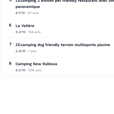
ZEcamping 3 étoiles pet friendly restaurant avec un
panoramique
8.7/10
· 97 avis
6
La Valière
8.4/10
· 156 avis
7
ZEcamping dog friendly terrain multisports piscine
5.0/10
· 1 avis
8
Camping New Rabioux
8.2/10
· 258 avis