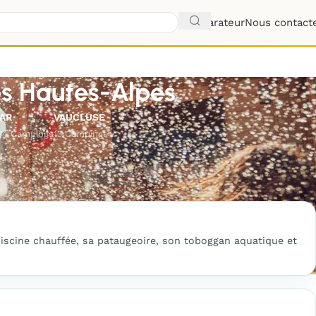
Comparateur
Nous contact
es Hautes-Alpes
VAR
VAUCLUSE
34 Campings
13 Campings
piscine chauffée, sa pataugeoire, son toboggan aquatique et