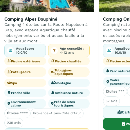
Camping Alpes Dauphiné
Camping Onl
Camping 4 étoiles sur la Route Napoléon à
Camping natur
Gap, avec espace aquatique chauffé,
avec piscine 
hébergements variés et accès facile à la
et accès rapi
ville et aux mont...
montagnes.
AquaScore
Âge conseillé :
AquaSco
10,0/10
4-12 ans
10,0/10
Piscine extérieure
Piscine chauffée
Piscine exté
Toboggans
Parc nature
Pataugeoire
aquatiques
Cadre
Spa
Montagne
panoramiqu
Étoiles
***
Proche ville
Ambiance nature
57 avis
Environnement
Près de sites
calme
touristiques
Cart
Étoiles
****
Provence-Alpes-Côte d'Azur
239 avis
Vo