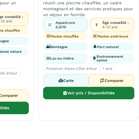
 pour un
réunit une piscine chauffée, un cadre
montagnard et des services pratiques pour
un séjour en famille.
ge conseillé :
-12 ans
AquaScore
Âge conseillé :
5,0/10
4-12 ans
ine chauffée
Piscine chauffée
Piscine extérieure
tagne
Montagne
Parc naturel
ance nature
Environnement
Lac ou rivière
calme
Provence-Alpes-Côte d'Azur
1 avis
te d'Azur
Carte
Comparer
Voir prix / Disponibilités
Comparer
ilités