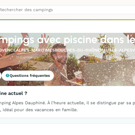
ampings avec piscine dans l
OVENCE
ALPES-MARITIMES
BOUCHES-DU-RHÔNE
HAUTES-ALPES
11 Campings
45 Campings
8 Campings
1
Questions fréquentes
ine actuel ?
ing Alpes Dauphiné. À l’heure actuelle, il se distingue par sa 
 idéal pour des vacances en famille.