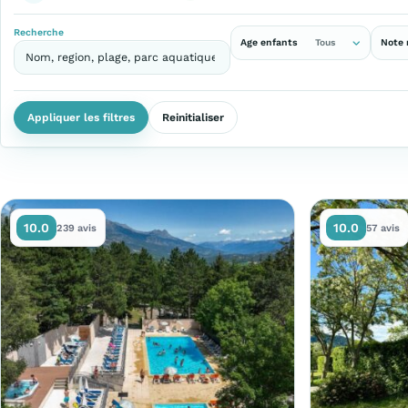
Recherche
Age enfants
Note
Tous
Appliquer les filtres
Reinitialiser
10.0
10.0
239 avis
57 avis