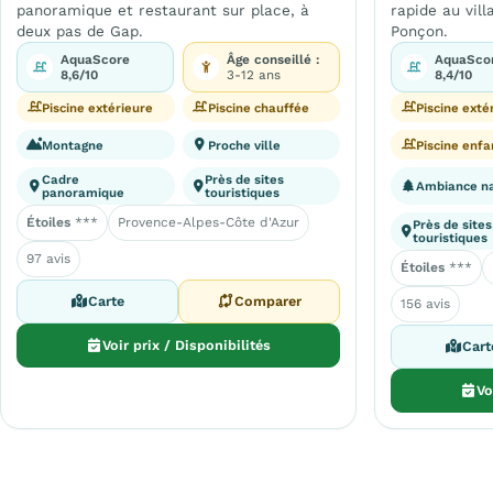
panoramique et restaurant sur place, à
rapide au vil
deux pas de Gap.
Ponçon.
AquaScore
Âge conseillé :
AquaSco
8,6/10
3-12 ans
8,4/10
Piscine extérieure
Piscine chauffée
Piscine exté
Montagne
Proche ville
Piscine enfa
Cadre
Près de sites
Ambiance n
panoramique
touristiques
Étoiles
***
Provence-Alpes-Côte d'Azur
Près de sites
touristiques
97 avis
Étoiles
***
Carte
Comparer
156 avis
Voir prix / Disponibilités
Cart
Vo