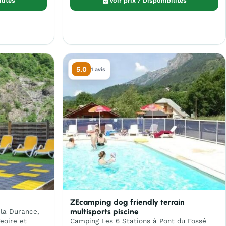
ilités
Voir prix / Disponibilités
5.0
1 avis
ZEcamping dog friendly terrain
multisports piscine
 la Durance,
eoire et
Camping Les 6 Stations à Pont du Fossé