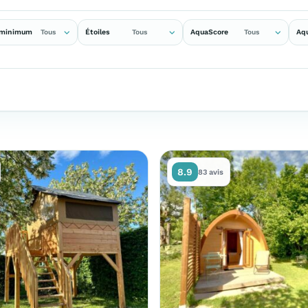
 minimum
Étoiles
AquaScore
Aq
Tous
Tous
Tous
8.9
83 avis