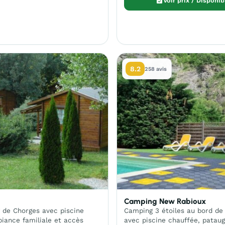
Voir prix / Disponib
8.2
258 avis
Camping New Rabioux
 de Chorges avec piscine
Camping 3 étoiles au bord de
iance familiale et accès
avec piscine chauffée, pataug