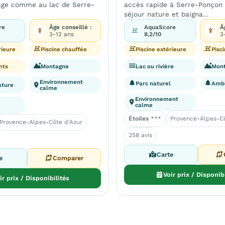
lage comme au lac de Serre-
accès rapide à Serre-Ponçon
séjour nature et baigna...
re
Âge conseillé :
AquaScore
Â
3-12 ans
8,2/10
3
rieure
Piscine chauffée
Piscine extérieure
Pisc
nts
Montagne
Lac ou rivière
Mon
Environnement
Parc naturel
Ambi
ature
calme
Environnement
calme
Étoiles
***
Provence-Alpes-Cô
Provence-Alpes-Côte d'Azur
258 avis
Carte
e
Comparer
Voir prix / Disponib
ir prix / Disponibilités