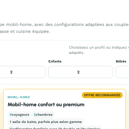
 mobil-home, avec des configurations adaptées aux couples,
asse et cuisine équipée.
Choisissez un profil ou indiquez
adaptés.
Enfants
Bébés
OFFRE RECOMMANDÉE
MOBIL-HOME
Mobil-home confort ou premium
6
voyageurs
2
chambres
1 salle de bains, parfois plus selon gamme
Configuration familiale avec lit double et lits simples