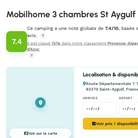
Mobilhome 3 chambres St Aygulf
Ce camping a une note globale de
7.4/10
, basée 
avis.
?
7.4
Il est classé
137e
dans notre classement
Provence-Alpe
d'Azur
.
?
Localisation & disponibi
Route Départementale 7 7
83370 Saint-Aygulf, Franc
ARRIVEE
DEPART
Voir prix / disponibil
Voir sur la carte