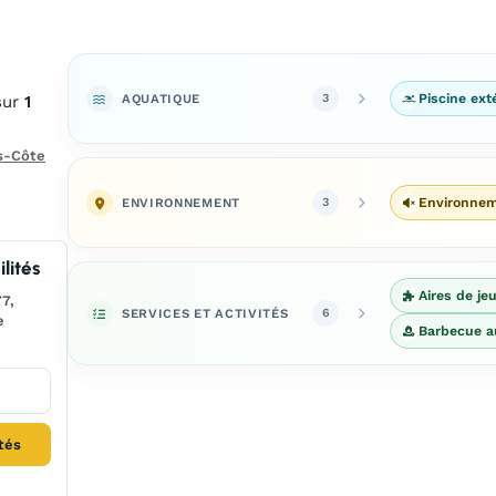
AQUATIQUE
Piscine ext
3
sur
1
s-Côte
ENVIRONNEMENT
Environne
3
lités
Aires de je
7,
SERVICES ET ACTIVITÉS
6
e
Barbecue a
ités