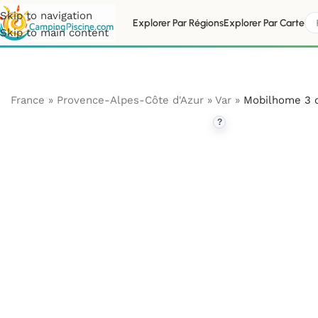
Skip to navigation
Explorer Par Régions
Explorer Par Carte
Skip to main content
France
»
Provence-Alpes-Côte d'Azur
»
Var
»
Mobilhome 3 c
?