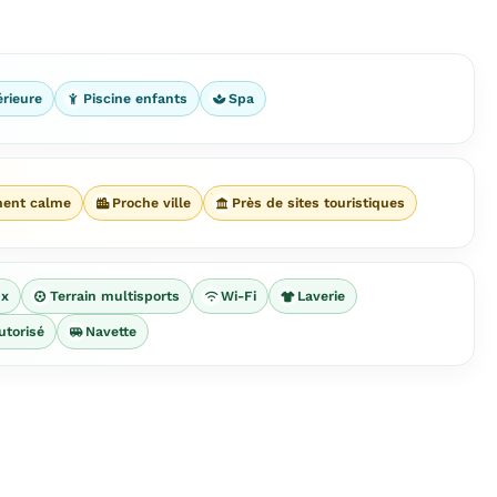
érieure
Piscine enfants
Spa
ment calme
Proche ville
Près de sites touristiques
ux
Terrain multisports
Wi-Fi
Laverie
utorisé
Navette