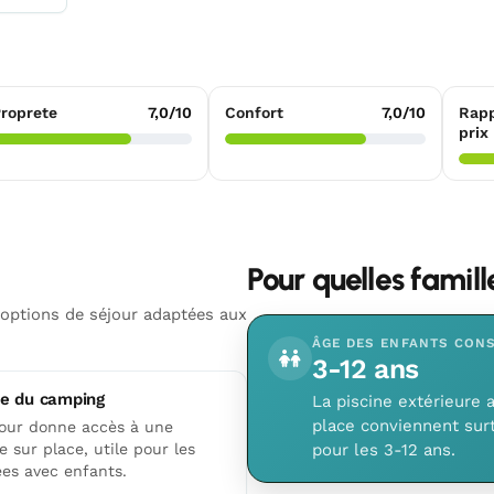
roprete
7,0/10
Confort
7,0/10
Rapp
prix
Pour quelles famil
 options de séjour adaptées aux
ÂGE DES ENFANTS CONS
3-12 ans
ne du camping
La piscine extérieure a
place conviennent sur
jour donne accès à une
e sur place, utile pour les
pour les 3-12 ans.
ées avec enfants.