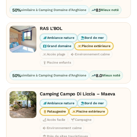
50%
8.1
similaire à Camping Domaine d’Anghione
Mieux noté
RAS L’BOL
Ambiance nature
Bord de mer
Grand domaine
Piscine extérieure
Accès plage
Environnement calme
Piscine enfants
50%
8.0
similaire à Camping Domaine d’Anghione
Mieux noté
Camping Campo Di Liccia – Maeva
Ambiance nature
Bord de mer
Pataugeoire
Piscine extérieure
Accès facile
Campagne
Environnement calme
Près de sites touristiques