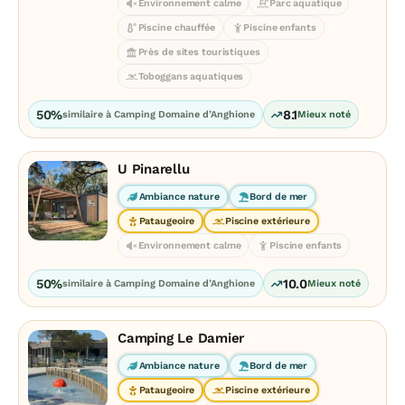
Environnement calme
Parc aquatique
Piscine chauffée
Piscine enfants
Près de sites touristiques
Toboggans aquatiques
50%
8.1
similaire à Camping Domaine d’Anghione
Mieux noté
U Pinarellu
Ambiance nature
Bord de mer
Pataugeoire
Piscine extérieure
Environnement calme
Piscine enfants
50%
10.0
similaire à Camping Domaine d’Anghione
Mieux noté
Camping Le Damier
Ambiance nature
Bord de mer
Pataugeoire
Piscine extérieure