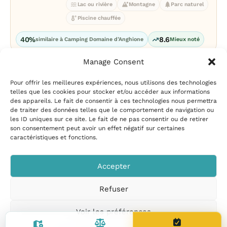
Lac ou rivière
Montagne
Parc naturel
Piscine chauffée
40%
8.6
similaire à Camping Domaine d’Anghione
Mieux noté
Manage Consent
Pour offrir les meilleures expériences, nous utilisons des technologies
telles que les cookies pour stocker et/ou accéder aux informations
des appareils. Le fait de consentir à ces technologies nous permettra
de traiter des données telles que le comportement de navigation ou
les ID uniques sur ce site. Le fait de ne pas consentir ou de retirer
Mentions légales
|
Politique
son consentement peut avoir un effet négatif sur certaines
de confidentialité
|
Conditions
caractéristiques et fonctions.
d’utilisation
|
Contact et
suggestions
|
Politique de
Accepter
cookies
Refuser
CampingPiscine.com
© 2026
Tous droits réservés
.
Voir les préférences