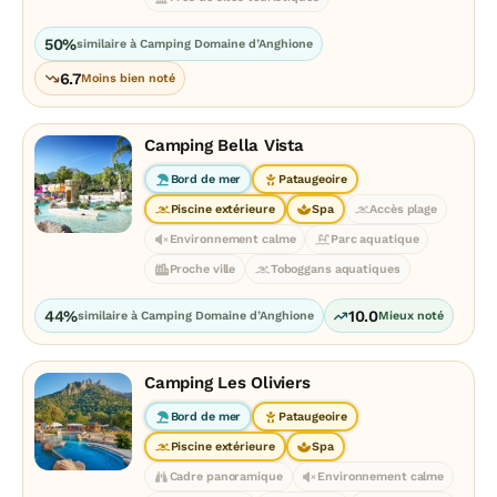
50%
similaire à Camping Domaine d’Anghione
6.7
Moins bien noté
Camping Bella Vista
Bord de mer
Pataugeoire
Piscine extérieure
Spa
Accès plage
Environnement calme
Parc aquatique
Proche ville
Toboggans aquatiques
44%
10.0
similaire à Camping Domaine d’Anghione
Mieux noté
Camping Les Oliviers
Bord de mer
Pataugeoire
Piscine extérieure
Spa
Cadre panoramique
Environnement calme