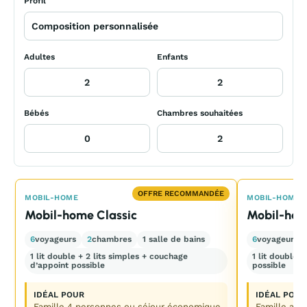
Profil
Adultes
Enfants
Bébés
Chambres souhaitées
OFFRE RECOMMANDÉE
MOBIL-HOME
MOBIL-HOME
Mobil-home Classic
Mobil-hom
6
voyageurs
2
chambres
1 salle de bains
6
voyageurs
1 lit double + 2 lits simples + couchage
1 lit double 
d’appoint possible
possible
IDÉAL POUR
IDÉAL POUR
Famille 4 personnes ou séjour économique
Famille ave