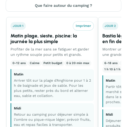
Que faire autour du camping ?
Imprimer
JOUR 1
JOUR 2
Matin plage, sieste, piscine: la
Bastia lége
journée la plus simple
en fin de 
Profiter de la mer sans se fatiguer et garder
Montrer un vr
un rythme souple pour petits et grands.
une grande ex
0-12 ans
Calme
Petit budget
0 à 20 min max
6-18 ans
Équ
1 h 10 à 1 h 30
Matin
Arriver tôt sur la plage d’Anghione pour 1 à 2
Matin
h de baignade et jeux de sable. Pour les
Partir tôt p
plus petits, rester près du bord et alterner
marché si c’
eau, sable et collation.
dans le sect
proches.
Midi
Retour au camping pour déjeuner simple à
Midi
l’ombre ou pique-nique léger; prévoir fruits,
Déjeuner sim
eau et repas faciles à transporter.
produits au