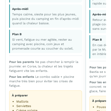
rapide sur 
Après-midi
Temps calme, sieste pour les plus jeunes,
Après-midi
puis piscine du camping en fin d’après-midi
Retour avan
quand la chaleur baisse.
plage courte
sans surcha
Plan B
Si vent, fatigue ou mer agitée, rester au
Plan B
camping avec piscine, coin jeux et
En cas de p
promenade courte au coucher du soleil.
par le Musé
en intérieur.
Pour les parents
Ne pas chercher à remplir la
journée: en Corse, la chaleur et les trajets
Pour les pare
fatiguent vite les enfants.
Bastia se sav
qu’en journée 
Pour les enfants
Le combo sable + piscine
marche très bien pour éviter les crises de
Pour les enfa
fatigue.
concret: regar
glace, faire u
À préparer
À préparer
Maillots
Serviettes
Poussett
Crème solaire