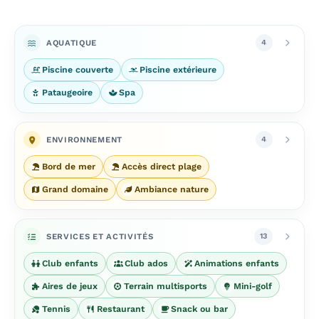
AQUATIQUE
4
Piscine couverte
Piscine extérieure
Pataugeoire
Spa
ENVIRONNEMENT
4
Bord de mer
Accès direct plage
Grand domaine
Ambiance nature
SERVICES ET ACTIVITÉS
13
Club enfants
Club ados
Animations enfants
Aires de jeux
Terrain multisports
Mini-golf
Tennis
Restaurant
Snack ou bar