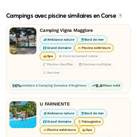
Campings avec piscine similaires en Corse
?
Camping Vigna Maggiore
Ambiance nature
Bord de mer
Grand domaine
Piscine extérieure
Spa
Environnement calme
Piscine chauffée
Piscines multiples
Vue mer
56%
8.4
similaire à Camping Domaine d’Anghione
Mieux noté
U FARNIENTE
Ambiance nature
Bord de mer
Grand domaine
Pataugeoire
Piscine extérieure
Spa