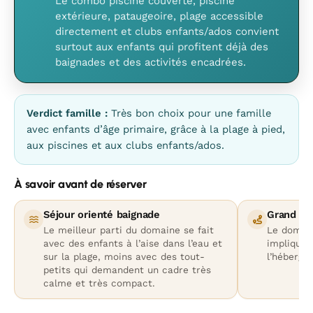
Le combo piscine couverte, piscine
extérieure, pataugeoire, plage accessible
directement et clubs enfants/ados convient
surtout aux enfants qui profitent déjà des
baignades et des activités encadrées.
Verdict famille :
Très bon choix pour une famille
avec enfants d’âge primaire, grâce à la plage à pied,
aux piscines et aux clubs enfants/ados.
À savoir avant de réserver
Séjour orienté baignade
Grand sit
Le meilleur parti du domaine se fait
Le domain
avec des enfants à l’aise dans l’eau et
impliquer
sur la plage, moins avec des tout-
l’hébergem
petits qui demandent un cadre très
calme et très compact.