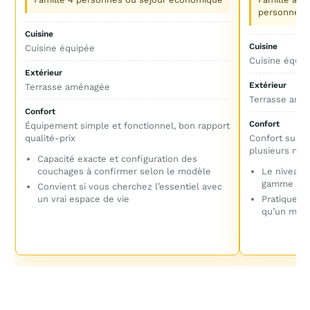
personnes
Cuisine
Cuisine
Cuisine équipée
Cuisine équip
Extérieur
Extérieur
Terrasse aménagée
Terrasse amé
Confort
Confort
Équipement simple et fonctionnel, bon rapport
qualité-prix
Confort supér
plusieurs nuit
Capacité exacte et configuration des
couchages à confirmer selon le modèle
Le niveau 
gamme exa
Convient si vous cherchez l’essentiel avec
un vrai espace de vie
Pratique si
qu’un mod