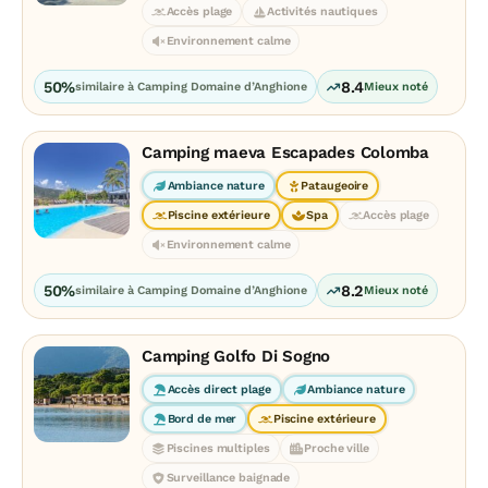
Accès plage
Activités nautiques
Environnement calme
50%
8.4
similaire à Camping Domaine d’Anghione
Mieux noté
Camping maeva Escapades Colomba
Ambiance nature
Pataugeoire
Piscine extérieure
Spa
Accès plage
Environnement calme
50%
8.2
similaire à Camping Domaine d’Anghione
Mieux noté
Camping Golfo Di Sogno
Accès direct plage
Ambiance nature
Bord de mer
Piscine extérieure
Piscines multiples
Proche ville
Surveillance baignade