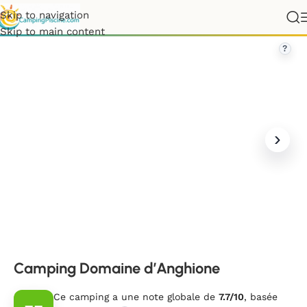
Skip to navigation
rance
»
Corse
»
Haute-Corse
»
Camping Domaine d’Anghione
Skip to main content
?
Camping Domaine d’Anghione
Ce camping a une note globale de
7.7/10
, basée