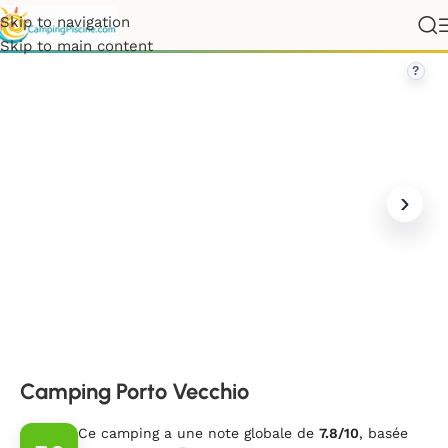
Skip to navigation
France
»
Corse
»
Corse-du-Sud
»
Camping Porto Vecchio
Skip to main content
?
Camping Porto Vecchio
Ce camping a une note globale de
7.8/10
, basée