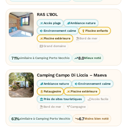
RAS L’BOL
Accès plage
Ambiance nature
Environnement calme
Piscine enfants
Piscine extérieure
Bord de mer
Grand domaine
71%
8.0
similaire à Camping Porto Vecchio
Mieux noté
Camping Campo Di Liccia – Maeva
Ambiance nature
Environnement calme
Pataugeoire
Piscine extérieure
Près de sites touristiques
Accès facile
Bord de mer
Campagne
63%
6.7
similaire à Camping Porto Vecchio
Moins bien noté