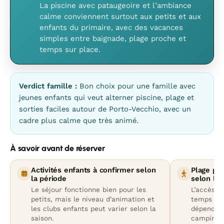
La piscine avec pataugeoire et l’ambiance
calme conviennent surtout aux petits et aux
enfants du primaire, avec des vacances
simples entre baignade, plage proche et
temps sur place.
Verdict famille :
Bon choix pour une famille avec
jeunes enfants qui veut alterner piscine, plage et
sorties faciles autour de Porto-Vecchio, avec un
cadre plus calme que très animé.
À savoir avant de réserver
Activités enfants à confirmer selon
Plage pro
la période
selon l’
Le séjour fonctionne bien pour les
L’accès au
petits, mais le niveau d’animation et
temps exa
les clubs enfants peut varier selon la
dépend du
saison.
camping e