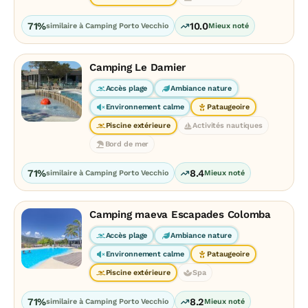
71%
10.0
similaire à Camping Porto Vecchio
Mieux noté
Camping Le Damier
Accès plage
Ambiance nature
Environnement calme
Pataugeoire
Piscine extérieure
Activités nautiques
Bord de mer
71%
8.4
similaire à Camping Porto Vecchio
Mieux noté
Camping maeva Escapades Colomba
Accès plage
Ambiance nature
Environnement calme
Pataugeoire
Piscine extérieure
Spa
71%
8.2
similaire à Camping Porto Vecchio
Mieux noté