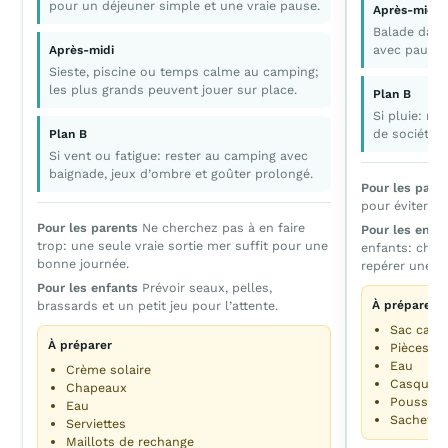
pour un déjeuner simple et une vraie pause.
Après-midi
Balade dans 
avec pause 
Après-midi
Sieste, piscine ou temps calme au camping;
les plus grands peuvent jouer sur place.
Plan B
Si pluie: re
de société, 
Plan B
Si vent ou fatigue: rester au camping avec
baignade, jeux d’ombre et goûter prolongé.
Pour les pare
pour éviter la 
Pour les parents
Ne cherchez pas à en faire
Pour les enfa
trop: une seule vraie sortie mer suffit pour une
enfants: chois
bonne journée.
repérer une te
Pour les enfants
Prévoir seaux, pelles,
brassards et un petit jeu pour l’attente.
À préparer
Sac caba
À préparer
Pièces ou
Eau
Crème solaire
Casquett
Chapeaux
Poussett
Eau
Sachet po
Serviettes
Maillots de rechange