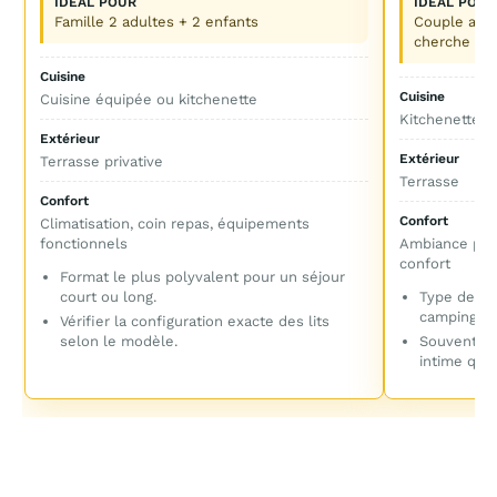
IDÉAL POUR
IDÉAL POUR
Famille 2 adultes + 2 enfants
Couple avec
cherche un 
Cuisine
Cuisine
Cuisine équipée ou kitchenette
Kitchenette o
Extérieur
Extérieur
Terrasse privative
Terrasse
Confort
Confort
Climatisation, coin repas, équipements
fonctionnels
Ambiance plu
confort
Format le plus polyvalent pour un séjour
court ou long.
Type de lo
camping, à
Vérifier la configuration exacte des lits
selon le modèle.
Souvent ap
intime qu'