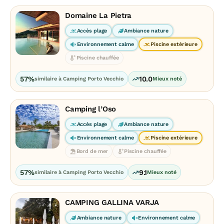
Domaine La Pietra
Accès plage
Ambiance nature
Environnement calme
Piscine extérieure
Piscine chauffée
57%
10.0
similaire à Camping Porto Vecchio
Mieux noté
Camping l’Oso
Accès plage
Ambiance nature
Environnement calme
Piscine extérieure
Bord de mer
Piscine chauffée
57%
9.1
similaire à Camping Porto Vecchio
Mieux noté
CAMPING GALLINA VARJA
Ambiance nature
Environnement calme