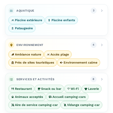
AQUATIQUE
3
Piscine extérieure
Piscine enfants
Pataugeoire
ENVIRONNEMENT
4
Ambiance nature
Accès plage
Près de sites touristiques
Environnement calme
SERVICES ET ACTIVITÉS
8
Restaurant
Snack ou bar
Wi-Fi
Laverie
Animaux acceptés
Accueil camping-cars
Aire de service camping-car
Vidange camping-car