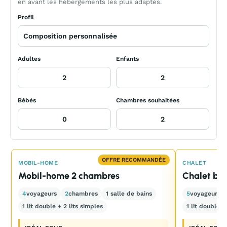
en avant les hébergements les plus adaptés.
Profil
Adultes
Enfants
Bébés
Chambres souhaitées
OFFRE RECOMMANDÉE
MOBIL-HOME
CHALET
Mobil-home 2 chambres
Chalet boi
4
voyageurs
2
chambres
1 salle de bains
5
voyageurs
1 lit double + 2 lits simples
1 lit double +