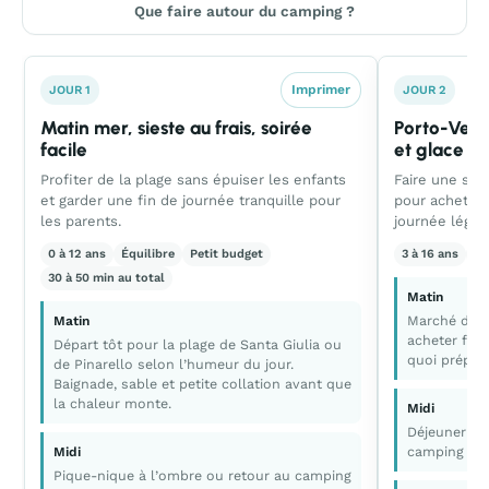
Que faire autour du camping ?
Imprimer
JOUR 1
JOUR 2
Matin mer, sieste au frais, soirée
Porto-Vecch
facile
et glace
Profiter de la plage sans épuiser les enfants
Faire une sort
et garder une fin de journée tranquille pour
pour acheter,
les parents.
journée légèr
0 à 12 ans
Équilibre
Petit budget
3 à 16 ans
Ca
30 à 50 min au total
Matin
Marché de P
Matin
acheter frui
Départ tôt pour la plage de Santa Giulia ou
quoi prépar
de Pinarello selon l’humeur du jour.
Baignade, sable et petite collation avant que
la chaleur monte.
Midi
Déjeuner sim
camping ave
Midi
Pique-nique à l’ombre ou retour au camping