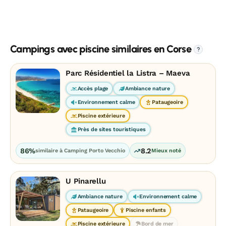
Campings avec piscine similaires en Corse
?
Parc Résidentiel la Listra – Maeva
Accès plage
Ambiance nature
Environnement calme
Pataugeoire
Piscine extérieure
Près de sites touristiques
86%
8.2
similaire à Camping Porto Vecchio
Mieux noté
U Pinarellu
Ambiance nature
Environnement calme
Pataugeoire
Piscine enfants
Piscine extérieure
Bord de mer