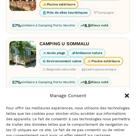
Piscine extérieure
Près de sites touristiques
Campagne
57%
8.5
similaire à Camping Porto Vecchio
Mieux noté
CAMPING U SOMMALU
Accès plage
Ambiance nature
Environnement calme
Piscine extérieure
Baignade naturelle
Cadre panoramique
57%
8.5
similaire à Camping Porto Vecchio
Mieux noté
Manage Consent
Pour offrir les meilleures expériences, nous utilisons des technologies
telles que les cookies pour stocker et/ou accéder aux informations
des appareils. Le fait de consentir à ces technologies nous permettra
de traiter des données telles que le comportement de navigation ou
les ID uniques sur ce site. Le fait de ne pas consentir ou de retirer
Mentions légales
|
Politique
son consentement peut avoir un effet négatif sur certaines