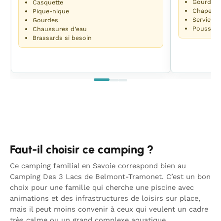
Gourdes
Casquette
Chapeau
Pique-nique
Serviette
Gourdes
Poussett
Chaussures d’eau
Brassards si besoin
Faut-il choisir ce camping ?
Ce camping familial en Savoie correspond bien au
Camping Des 3 Lacs de Belmont-Tramonet. C’est un bon
choix pour une famille qui cherche une piscine avec
animations et des infrastructures de loisirs sur place,
mais il peut moins convenir à ceux qui veulent un cadre
très calme ou un grand complexe aquatique.