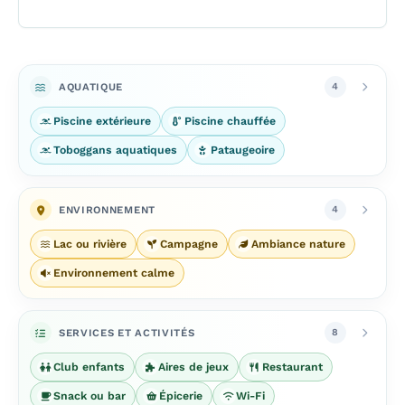
AQUATIQUE
4
Piscine extérieure
Piscine chauffée
Toboggans aquatiques
Pataugeoire
ENVIRONNEMENT
4
Lac ou rivière
Campagne
Ambiance nature
Environnement calme
SERVICES ET ACTIVITÉS
8
Club enfants
Aires de jeux
Restaurant
Snack ou bar
Épicerie
Wi-Fi