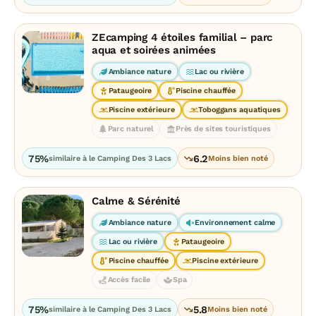
ZEcamping 4 étoiles familial – parc
aqua et soirées animées
Ambiance nature
Lac ou rivière
Pataugeoire
Piscine chauffée
Piscine extérieure
Toboggans aquatiques
Parc naturel
Près de sites touristiques
75%
6.2
similaire à le Camping Des 3 Lacs
Moins bien noté
Calme & Sérénité
Ambiance nature
Environnement calme
Lac ou rivière
Pataugeoire
Piscine chauffée
Piscine extérieure
Accès facile
Spa
75%
5.8
similaire à le Camping Des 3 Lacs
Moins bien noté