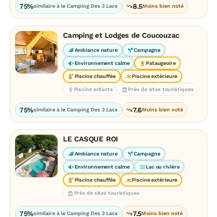
75%
8.5
similaire à le Camping Des 3 Lacs
Moins bien noté
Camping et Lodges de Coucouzac
Ambiance nature
Campagne
Environnement calme
Pataugeoire
Piscine chauffée
Piscine extérieure
Piscine enfants
Près de sites touristiques
75%
7.6
similaire à le Camping Des 3 Lacs
Moins bien noté
LE CASQUE ROI
Ambiance nature
Campagne
Environnement calme
Lac ou rivière
Piscine chauffée
Piscine extérieure
Près de sites touristiques
75%
7.5
similaire à le Camping Des 3 Lacs
Moins bien noté