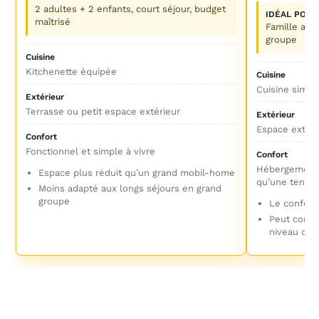
2 adultes + 2 enfants, court séjour, budget
IDÉAL POUR
maîtrisé
Famille aven
groupe
Cuisine
Kitchenette équipée
Cuisine
Cuisine simpl
Extérieur
Terrasse ou petit espace extérieur
Extérieur
Espace extéri
Confort
Fonctionnel et simple à vivre
Confort
Hébergement a
Espace plus réduit qu’un grand mobil-home
qu’une tente 
Moins adapté aux longs séjours en grand
groupe
Le confort 
Peut conve
niveau d’é