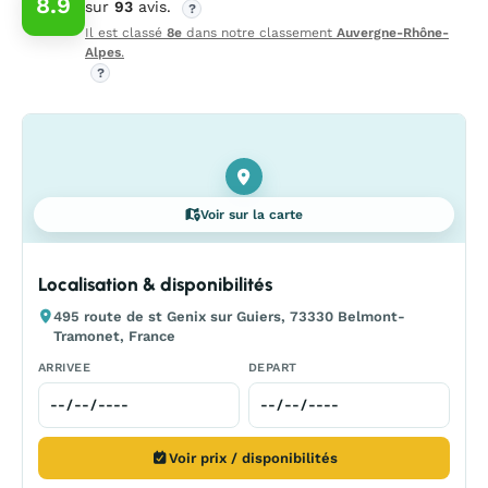
8.9
sur
93
avis.
?
Il est classé
8e
dans notre classement
Auvergne-Rhône-
Alpes
.
?
Voir sur la carte
Localisation & disponibilités
495 route de st Genix sur Guiers, 73330 Belmont-
Tramonet, France
ARRIVEE
DEPART
Voir prix / disponibilités