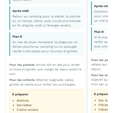
Après-midi
Après-midi
Direction un
pour une ba
Retour au camping pour la sieste, la piscine
un vrai tem
ou un temps calme, puis courte promenade
en fin d’après-midi si l’énergie revient.
Plan B
Plan B
Si le marché
rester au c
En cas de pluie, remplacer la plage par un
puis une sor
temps piscine au camping ou un passage
rapide à Novalaise pour courses et goûter.
Pour les pare
refaire les co
Pour les parents
Arriver tôt en été pour éviter
séjour.
la foule et garder une marge de repos avant le
soir.
Pour les enfa
objectif aux e
Pour les enfants
Alterner baignade, sable,
mini sac, puis 
goûter et sieste pour éviter les surcharges.
À préparer
À préparer
Sac isot
Maillots
Pièces ou
Serviettes
Cabas pli
Crème solaire