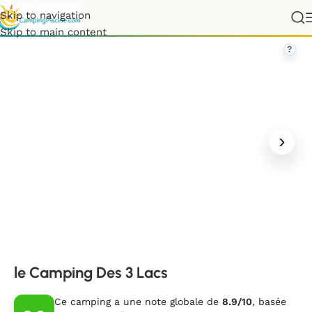
Skip to navigation
»
Auvergne-Rhône-Alpes
»
Savoie
»
le Camping Des 3 Lacs
Skip to main content
?
le Camping Des 3 Lacs
Ce camping a une note globale de
8.9/10
, basée