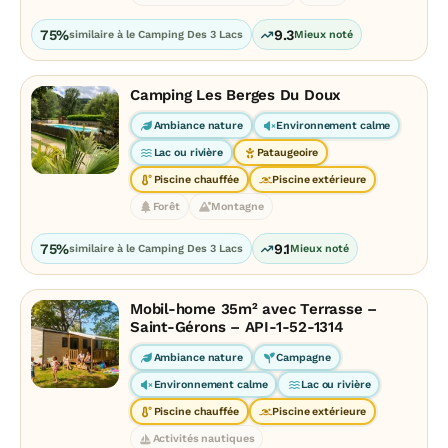
75%
9.3
similaire à le Camping Des 3 Lacs
Mieux noté
Camping Les Berges Du Doux
Ambiance nature
Environnement calme
Lac ou rivière
Pataugeoire
Piscine chauffée
Piscine extérieure
Forêt
Montagne
75%
9.1
similaire à le Camping Des 3 Lacs
Mieux noté
Mobil-home 35m² avec Terrasse –
Saint-Gérons – API-1-52-1314
Ambiance nature
Campagne
Environnement calme
Lac ou rivière
Piscine chauffée
Piscine extérieure
Activités nautiques