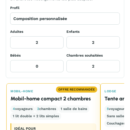
Profil
Adultes
Enfants
Bébés
Chambres souhaitées
OFFRE RECOMMANDÉE
MOBIL-HOME
LODGE
Mobil-home compact 2 chambres
Tente amé
4
voyageurs
2
chambres
1 salle de bains
5
voyageurs
1 lit double + 2 lits simples
Sans salle de
Couchages ré
IDÉAL POUR