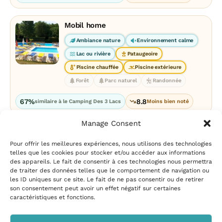
Mobil home
Ambiance nature
Environnement calme
Lac ou rivière
Pataugeoire
Piscine chauffée
Piscine extérieure
Forêt
Parc naturel
Randonnée
67%
8.8
similaire à le Camping Des 3 Lacs
Moins bien noté
Manage Consent
Pour offrir les meilleures expériences, nous utilisons des technologies
telles que les cookies pour stocker et/ou accéder aux informations
des appareils. Le fait de consentir à ces technologies nous permettra
de traiter des données telles que le comportement de navigation ou
les ID uniques sur ce site. Le fait de ne pas consentir ou de retirer
Mentions légales
|
Politique
son consentement peut avoir un effet négatif sur certaines
de confidentialité
|
Conditions
caractéristiques et fonctions.
d’utilisation
|
Contact et
suggestions
|
Politique de