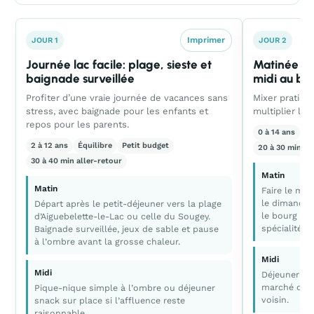
Imprimer
JOUR 1
JOUR 2
Journée lac facile: plage, sieste et
Matinée ma
baignade surveillée
midi au bor
Profiter d’une vraie journée de vacances sans
Mixer pratiqu
stress, avec baignade pour les enfants et
multiplier les 
repos pour les parents.
0 à 14 ans
C
2 à 12 ans
Équilibre
Petit budget
20 à 30 min al
30 à 40 min aller-retour
Matin
Matin
Faire le ma
le dimanche
Départ après le petit-déjeuner vers la plage
le bourg pou
d’Aiguebelette-le-Lac ou celle du Sougey.
spécialités 
Baignade surveillée, jeux de sable et pause
à l’ombre avant la grosse chaleur.
Midi
Midi
Déjeuner pi
marché ou r
Pique-nique simple à l’ombre ou déjeuner
voisin.
snack sur place si l’affluence reste
raisonnable.