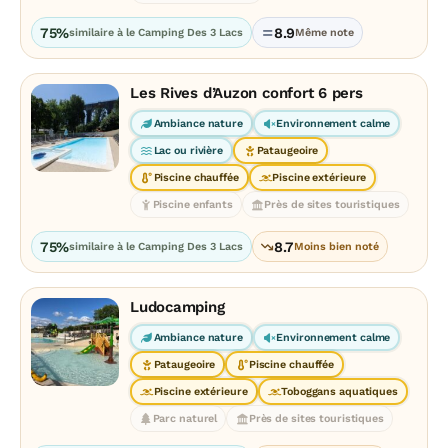
75%
8.9
similaire à le Camping Des 3 Lacs
Même note
Les Rives d’Auzon confort 6 pers
Ambiance nature
Environnement calme
Lac ou rivière
Pataugeoire
Piscine chauffée
Piscine extérieure
Piscine enfants
Près de sites touristiques
75%
8.7
similaire à le Camping Des 3 Lacs
Moins bien noté
Ludocamping
Ambiance nature
Environnement calme
Pataugeoire
Piscine chauffée
Piscine extérieure
Toboggans aquatiques
Parc naturel
Près de sites touristiques