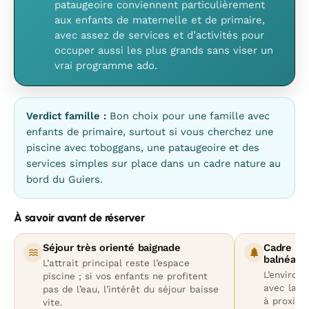
pataugeoire conviennent particulièrement
aux enfants de maternelle et de primaire,
avec assez de services et d’activités pour
occuper aussi les plus grands sans viser un
vrai programme ado.
Verdict famille :
Bon choix pour une famille avec
enfants de primaire, surtout si vous cherchez une
piscine avec toboggans, une pataugeoire et des
services simples sur place dans un cadre nature au
bord du Guiers.
À savoir avant de réserver
Séjour très orienté baignade
Cadre nat
balnéaire
L’attrait principal reste l’espace
L’environ
piscine ; si vos enfants ne profitent
avec la ri
pas de l’eau, l’intérêt du séjour baisse
à proximi
vite.