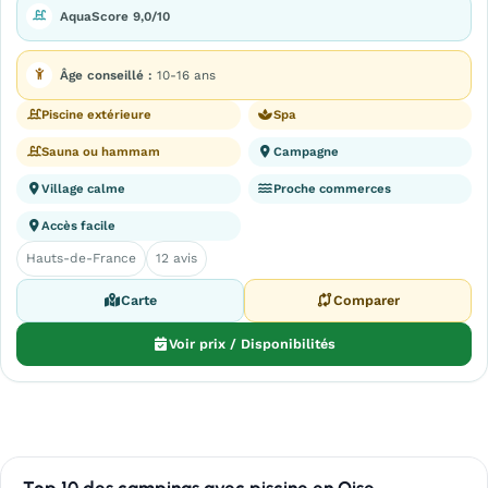
AquaScore 9,0/10
Âge conseillé :
10-16 ans
Piscine extérieure
Spa
Sauna ou hammam
Campagne
Village calme
Proche commerces
Accès facile
Hauts-de-France
12 avis
Carte
Comparer
Voir prix / Disponibilités
Top 10 des campings avec piscine en Oise