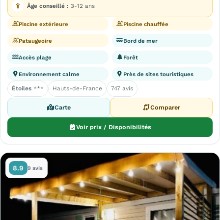
Âge conseillé :
3-12 ans
Piscine extérieure
Piscine chauffée
Pataugeoire
Bord de mer
Accès plage
Forêt
Environnement calme
Près de sites touristiques
Étoiles
***
Hauts-de-France
747 avis
Carte
Comparer
Voir prix / Disponibilités
8.9
9 avis