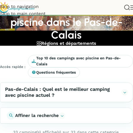
Meilleurs campings avec
Skip to navigation
Skip to main content
piscine dans le Pas-de-
Calais
Régions et départements
Top 10 des campings avec piscine en Pas-de-
Calais
Accès rapide :
Questions fréquentes
Pas-de-Calais : Quel est le meilleur camping
avec piscine actuel ?
Affiner la recherche
33 camping(s) affiche(s) sur 33 dans cette categorie.