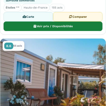
Proche commerces
Étoiles
**
Hauts-de-France
155 avis
Carte
Comparer
Voir prix / Disponibilités
8.6
65 avis