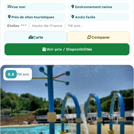
Vue mer
Environnement calme
Près de sites touristiques
Accès facile
Étoiles
***
Hauts-de-France
116 avis
Carte
Comparer
Voir prix / Disponibilités
8.8
155 avis