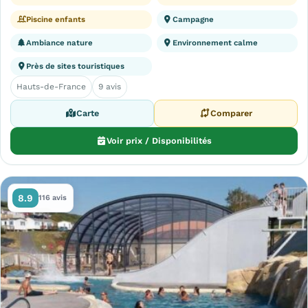
Piscine enfants
Campagne
Ambiance nature
Environnement calme
Près de sites touristiques
Hauts-de-France
9 avis
Carte
Comparer
Voir prix / Disponibilités
8.9
116 avis