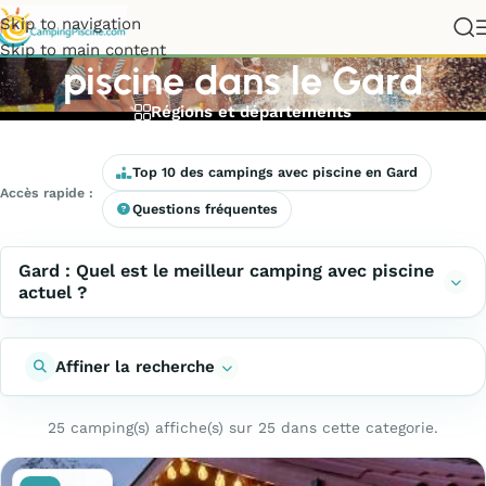
Meilleurs campings avec
Skip to navigation
Skip to main content
piscine dans le Gard
Régions et départements
Top 10 des campings avec piscine en Gard
Accès rapide :
Questions fréquentes
Gard : Quel est le meilleur camping avec piscine
actuel ?
Affiner la recherche
25 camping(s) affiche(s) sur 25 dans cette categorie.