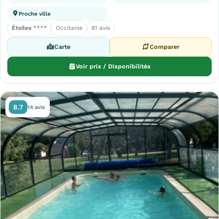
Proche ville
Étoiles
****
Occitanie
81 avis
Carte
Comparer
Voir prix / Disponibilités
8.7
14 avis