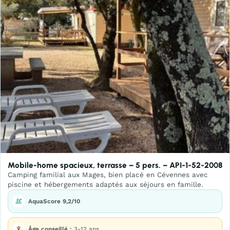
Mobile-home spacieux, terrasse – 5 pers. – API-1-52-2008
Camping familial aux Mages, bien placé en Cévennes avec
piscine et hébergements adaptés aux séjours en famille.
AquaScore 9,2/10
Âge conseillé :
3-12 ans