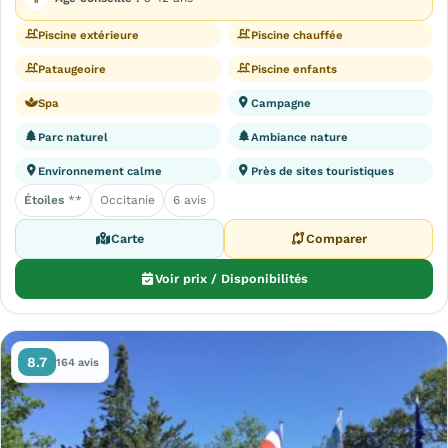
Piscine extérieure
Piscine chauffée
Pataugeoire
Piscine enfants
Spa
Campagne
Parc naturel
Ambiance nature
Environnement calme
Près de sites touristiques
Étoiles
**
Occitanie
6 avis
Carte
Comparer
Voir prix / Disponibilités
8.7
164 avis