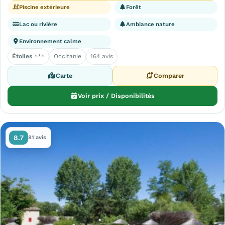
Piscine extérieure
Forêt
Lac ou rivière
Ambiance nature
Environnement calme
Étoiles
***
Occitanie
164 avis
Carte
Comparer
Voir prix / Disponibilités
8.7
81 avis