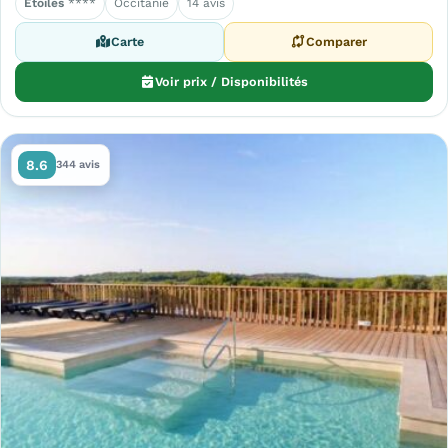
Étoiles
****
Occitanie
14 avis
Carte
Comparer
Voir prix / Disponibilités
8.6
344 avis