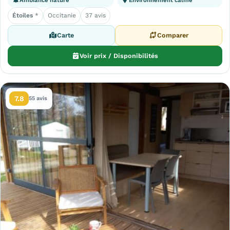
Ambiance nature
Environnement calme
Étoiles
*
Occitanie
37 avis
Carte
Comparer
Voir prix / Disponibilités
7.8
55 avis