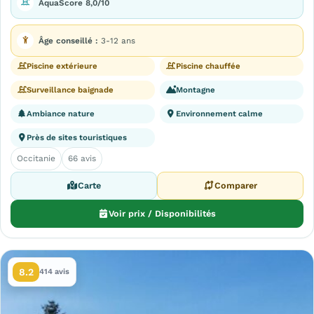
AquaScore 8,0/10
Âge conseillé :
3-12 ans
Piscine extérieure
Piscine chauffée
Surveillance baignade
Montagne
Ambiance nature
Environnement calme
Près de sites touristiques
Occitanie
66 avis
Carte
Comparer
Voir prix / Disponibilités
8.2
414 avis