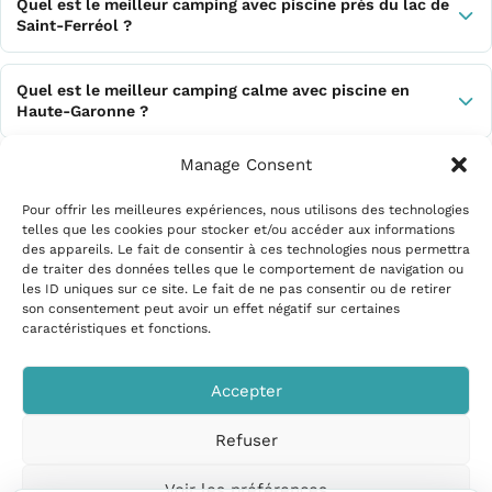
Quel est le meilleur camping avec piscine près du lac de
Saint-Ferréol ?
Quel est le meilleur camping calme avec piscine en
Haute-Garonne ?
Manage Consent
Quel est le meilleur camping avec piscine pour enfants
de 3 à 10 ans en Haute-Garonne ?
Pour offrir les meilleures expériences, nous utilisons des technologies
telles que les cookies pour stocker et/ou accéder aux informations
des appareils. Le fait de consentir à ces technologies nous permettra
de traiter des données telles que le comportement de navigation ou
les ID uniques sur ce site. Le fait de ne pas consentir ou de retirer
Mentions légales
|
Politique
son consentement peut avoir un effet négatif sur certaines
de confidentialité
|
Conditions
caractéristiques et fonctions.
d’utilisation
|
Contact et
suggestions
|
Politique de
Accepter
cookies
Refuser
CampingPiscine.com
© 2026
Tous droits réservés
.
Voir les préférences