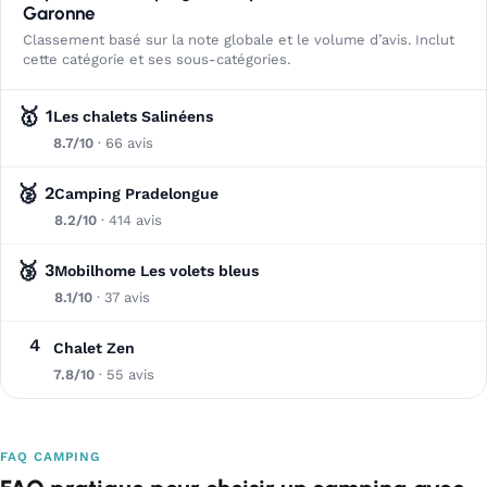
Garonne
Classement basé sur la note globale et le volume d’avis. Inclut
cette catégorie et ses sous-catégories.
🥇
1
Les chalets Salinéens
8.7/10
· 66 avis
🥈
2
Camping Pradelongue
8.2/10
· 414 avis
🥉
3
Mobilhome Les volets bleus
8.1/10
· 37 avis
4
Chalet Zen
7.8/10
· 55 avis
FAQ CAMPING