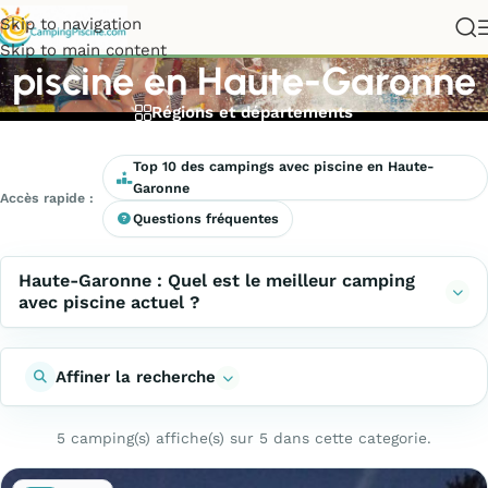
Meilleurs campings avec
Skip to navigation
Skip to main content
piscine en Haute-Garonne
Régions et départements
Top 10 des campings avec piscine en Haute-
Garonne
Accès rapide :
Questions fréquentes
Haute-Garonne : Quel est le meilleur camping
avec piscine actuel ?
Affiner la recherche
5 camping(s) affiche(s) sur 5 dans cette categorie.