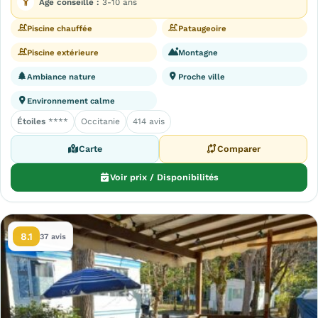
Âge conseillé :
3-10 ans
Piscine chauffée
Pataugeoire
Piscine extérieure
Montagne
Ambiance nature
Proche ville
Environnement calme
Étoiles
****
Occitanie
414 avis
Carte
Comparer
Voir prix / Disponibilités
8.1
37 avis