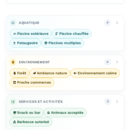
AQUATIQUE
4
Piscine extérieure
Piscine chauffée
Pataugeoire
Piscines multiples
ENVIRONNEMENT
4
Forêt
Ambiance nature
Environnement calme
Proche commerces
SERVICES ET ACTIVITÉS
3
Snack ou bar
Animaux acceptés
Barbecue autorisé