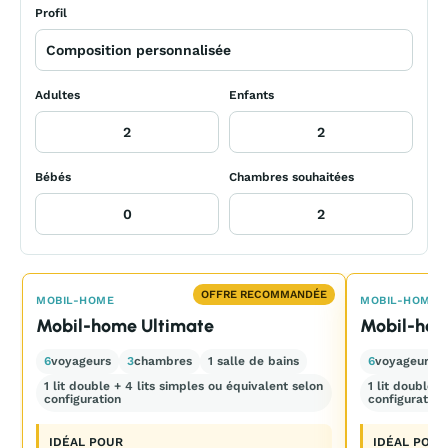
Profil
Adultes
Enfants
Bébés
Chambres souhaitées
OFFRE RECOMMANDÉE
MOBIL-HOME
MOBIL-HOME
Mobil-home Ultimate
Mobil-ho
6
voyageurs
3
chambres
1 salle de bains
6
voyageurs
1 lit double + 4 lits simples ou équivalent selon
1 lit double +
configuration
configuration
IDÉAL POUR
IDÉAL POUR