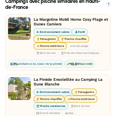
Campings avec piscine similaires en Hauts-
?
de-France
La Margotine Mobil Home Cosy Plage et
Dunes Camiers
Environnement calme
Forêt
Pataugeoire
Piscine chauffée
Piscine extérieure
Accès plage
Bord de mer
Près de sites touristiques
63%
10.0
similaire à Au coeur de la pinède
Mieux noté
La Pinède Ensoleillée au Camping La
Dune Blanche
Environnement calme
Pataugeoire
Piscine chauffée
Piscine extérieure
Proche commerces
Bord de mer
Grand domaine
Spa