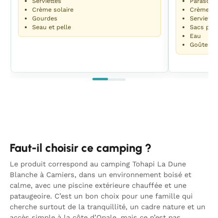
Serviettes
Parasole
Crème solaire
Crème so
Gourdes
Serviette
Seau et pelle
Sacs pour
Eau
Goûter
Faut-il choisir ce camping ?
Le produit correspond au camping Tohapi La Dune
Blanche à Camiers, dans un environnement boisé et
calme, avec une piscine extérieure chauffée et une
pataugeoire. C’est un bon choix pour une famille qui
cherche surtout de la tranquillité, un cadre nature et un
accès simple à la côte d’Opale, mais ce n’est pas