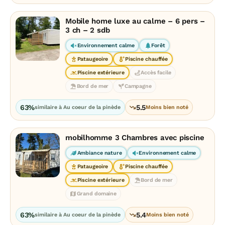
Mobile home luxe au calme – 6 pers –
3 ch – 2 sdb
Environnement calme
Forêt
Pataugeoire
Piscine chauffée
Piscine extérieure
Accès facile
Bord de mer
Campagne
63%
5.5
similaire à Au coeur de la pinède
Moins bien noté
mobilhomme 3 Chambres avec piscine
Ambiance nature
Environnement calme
Pataugeoire
Piscine chauffée
Piscine extérieure
Bord de mer
Grand domaine
63%
5.4
similaire à Au coeur de la pinède
Moins bien noté