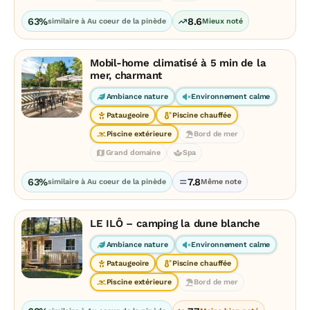
63%
8.6
similaire à Au coeur de la pinède
Mieux noté
Mobil-home climatisé à 5 min de la
mer, charmant
Ambiance nature
Environnement calme
Pataugeoire
Piscine chauffée
Piscine extérieure
Bord de mer
Grand domaine
Spa
63%
7.8
similaire à Au coeur de la pinède
Même note
LE ILÔ – camping la dune blanche
Ambiance nature
Environnement calme
Pataugeoire
Piscine chauffée
Piscine extérieure
Bord de mer