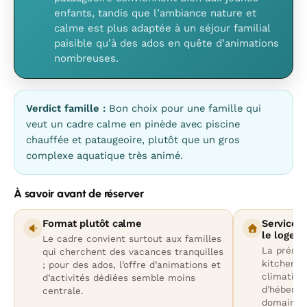
enfants, tandis que l’ambiance nature et
calme est plus adaptée à un séjour familial
paisible qu’à des ados en quête d’animations
nombreuses.
Verdict famille :
Bon choix pour une famille qui
veut un cadre calme en pinède avec piscine
chauffée et pataugeoire, plutôt que un gros
complexe aquatique très animé.
À savoir avant de réserver
Format plutôt calme
Services 
le logem
Le cadre convient surtout aux familles
La présen
qui cherchent des vacances tranquilles
kitchenett
; pour des ados, l’offre d’animations et
climatisa
d’activités dédiées semble moins
d’héberge
centrale.
domaine.