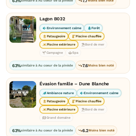
63%
7.7
similaire à Au coeur de la pinède
Moins bien noté
Lagon B032
Environnement calme
Forêt
Pataugeoire
Piscine chauffée
Piscine extérieure
Bord de mer
Campagne
Spa
63%
7.6
similaire à Au coeur de la pinède
Moins bien noté
Évasion famille – Dune Blanche
Ambiance nature
Environnement calme
Pataugeoire
Piscine chauffée
Piscine extérieure
Bord de mer
Grand domaine
63%
6.2
similaire à Au coeur de la pinède
Moins bien noté