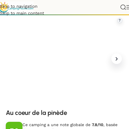
Skip to navigation
»
Hauts-de-France
»
Pas-de-Calais
»
Au coeur de la pinède
Skip to main content
?
Au coeur de la pinède
Ce camping a une note globale de
7.8/10
, basée