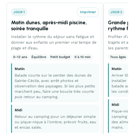
Imprimer
JOUR 1
JOUR 2
Matin dunes, après-midi piscine,
Grande pla
soirée tranquille
rythme faci
Installer le rythme du séjour sans fatigue et
Profiter d’un
donner aux enfants un premier vrai temps de
trajets et av
plage et d’eau.
les parents.
0-12 ans
Équilibre
Petit budget
0 à 10 min
Tous âges
C
Matin
Matin
Balade courte sur le sentier des dunes de
Arriver tôt 
Sainte-Cécile, avec arrêt photos et
installer le
observation des paysages. Si les plus petits
balade au b
marchent peu, faire une boucle très courte
les conditio
puis retour au camping.
Midi
Midi
Pique-nique
Retour au camping pour un déjeuner simple
camping pou
ou pique-nique à l’ombre; prévoir fruits, eau
des aliment
et encas salés.
mains.