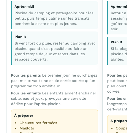
Après-midi
Après-midi
Piscine du camping et pataugeoire pour les
Retour à la
petits, puis temps calme sur les transats
session plu
pendant la sieste des plus jeunes.
goûter avant
soir.
Plan B
Plan B
Si vent fort ou pluie, rester au camping avec
piscine quand c’est possible ou faire un
Si la plage 
grand temps de jeux et repos dans les
piscine du 
espaces couverts.
abrités.
Pour les parents
Le premier jour, ne surchargez
Pour les pare
pas: mieux vaut une seule sortie courte qu’un
peut écourter
programme trop ambitieux.
plan court po
corvée.
Pour les enfants
Les enfants aiment enchaîner
sable, eau et jeux; prévoyez une serviette
Pour les enfa
dédiée pour l’après-piscine.
longtemps ave
cerf-volant o
À préparer
À préparer
Chaussures fermées
Maillots
Coupe-v