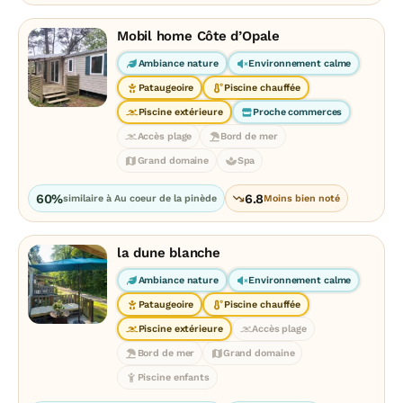
Mobil home Côte d’Opale
Ambiance nature
Environnement calme
Pataugeoire
Piscine chauffée
Piscine extérieure
Proche commerces
Accès plage
Bord de mer
Grand domaine
Spa
60%
6.8
similaire à Au coeur de la pinède
Moins bien noté
la dune blanche
Ambiance nature
Environnement calme
Pataugeoire
Piscine chauffée
Piscine extérieure
Accès plage
Bord de mer
Grand domaine
Piscine enfants