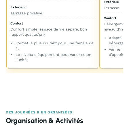
Extérieur
Extérieur
Terrasse
Terrasse privative
Confort
Confort
Hébergement 
Confort simple, espace de vie séparé, bon
niveau d'intim
rapport qualité/prix
Adapté pou
Format le plus courant pour une famille de
hébergeme
4.
Vérifier si
Le niveau d'équipement peut varier selon
d'appoint.
l'unité.
DES JOURNÉES BIEN ORGANISÉES
Organisation & Activités