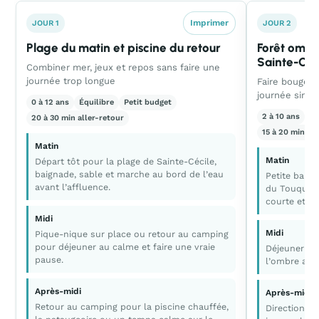
Imprimer
JOUR 1
JOUR 2
Plage du matin et piscine du retour
Forêt ombr
Sainte-Céc
Combiner mer, jeux et repos sans faire une
journée trop longue
Faire bouger 
journée simpl
0 à 12 ans
Équilibre
Petit budget
2 à 10 ans
C
20 à 30 min aller-retour
15 à 20 min all
Matin
Matin
Départ tôt pour la plage de Sainte-Cécile,
baignade, sable et marche au bord de l’eau
Petite bala
avant l’affluence.
du Touquet 
courte et de
Midi
Midi
Pique-nique sur place ou retour au camping
pour déjeuner au calme et faire une vraie
Déjeuner au
pause.
l’ombre ave
Après-midi
Après-midi
Retour au camping pour la piscine chauffée,
Direction le