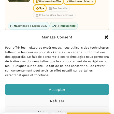
Piscine chauffée
Piscine extérieure
Spa
Proche ville
Près de sites touristiques
63%
8.0
similaire à Lagon B032
Mieux noté
Manage Consent
Pour offrir les meilleures expériences, nous utilisons des technologies
telles que les cookies pour stocker et/ou accéder aux informations
des appareils. Le fait de consentir à ces technologies nous permettra
de traiter des données telles que le comportement de navigation ou
les ID uniques sur ce site. Le fait de ne pas consentir ou de retirer
Mentions légales
|
Politique
son consentement peut avoir un effet négatif sur certaines
de confidentialité
|
Conditions
caractéristiques et fonctions.
d’utilisation
|
Contact et
suggestions
|
Politique de
Accepter
cookies
Refuser
CampingPiscine.com
© 2026
Tous droits réservés
.
Voir les préférences