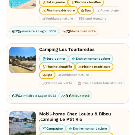
Pataugeoire
Piscine chauffée
Piscine extérieure
Spa
Accès plage
Ambiance nature
Grand domaine
67%
7.1
similaire à Lagon B032
Moins bien noté
Camping Les Tourterelles
Bord de mer
Environnement calme
Piscine chauffée
Piscine extérieure
Spa
Ambiance nature
Piscine couverte
Près de sites touristiques
63%
8.6
similaire à Lagon B032
Mieux noté
Mobil-home Chez Loulou & Bibou
,camping Le Ptit Rio
Campagne
Environnement calme