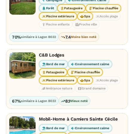
Campagne
Environnement calme
Forêt
Pataugeoire
Piscine chauffée
Piscine extérieure
Spa
Accès plage
Piscine enfants
Proche ville
70%
7.4
similaire à Lagon B032
Moins bien noté
C&B Lodges
Bord de mer
Environnement calme
Pataugeoire
Piscine chauffée
Piscine extérieure
Spa
Accès plage
Ambiance nature
Grand domaine
67%
8.1
similaire à Lagon B032
Mieux noté
Mobil-Home à Camiers Sainte Cécile
Bord de mer
Environnement calme