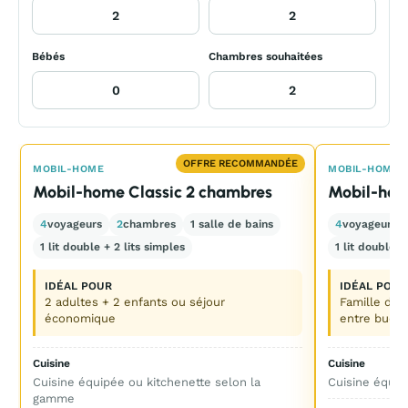
Bébés
Chambres souhaitées
OFFRE RECOMMANDÉE
MOBIL-HOME
MOBIL-HOME
Mobil-home Classic 2 chambres
Mobil-hom
4
voyageurs
2
chambres
1 salle de bains
4
voyageurs
1 lit double + 2 lits simples
1 lit double +
IDÉAL POUR
IDÉAL POUR
2 adultes + 2 enfants ou séjour
Famille de 
économique
entre budge
Cuisine
Cuisine
Cuisine équipée ou kitchenette selon la
Cuisine équip
gamme