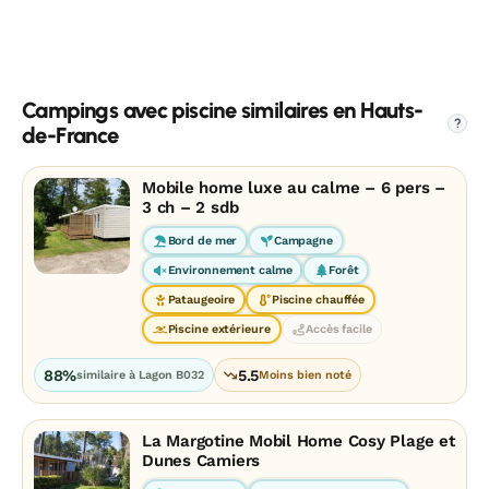
Campings avec piscine similaires en Hauts-
?
de-France
Mobile home luxe au calme – 6 pers –
3 ch – 2 sdb
Bord de mer
Campagne
Environnement calme
Forêt
Pataugeoire
Piscine chauffée
Piscine extérieure
Accès facile
88%
5.5
similaire à Lagon B032
Moins bien noté
La Margotine Mobil Home Cosy Plage et
Dunes Camiers