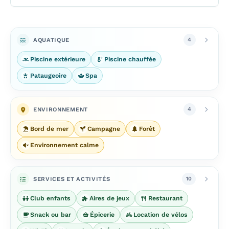
AQUATIQUE
4
Piscine extérieure
Piscine chauffée
Pataugeoire
Spa
ENVIRONNEMENT
4
Bord de mer
Campagne
Forêt
Environnement calme
SERVICES ET ACTIVITÉS
10
Club enfants
Aires de jeux
Restaurant
Snack ou bar
Épicerie
Location de vélos