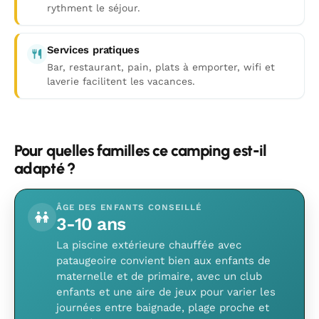
rythment le séjour.
Services pratiques
Bar, restaurant, pain, plats à emporter, wifi et
laverie facilitent les vacances.
Pour quelles familles ce camping est-il
adapté ?
ÂGE DES ENFANTS CONSEILLÉ
3-10 ans
La piscine extérieure chauffée avec
pataugeoire convient bien aux enfants de
maternelle et de primaire, avec un club
enfants et une aire de jeux pour varier les
journées entre baignade, plage proche et