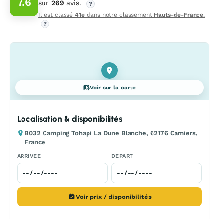
7.6
sur
269
avis.
?
Il est classé
41e
dans notre classement
Hauts-de-France
.
?
Voir sur la carte
Localisation & disponibilités
B032 Camping Tohapi La Dune Blanche, 62176 Camiers,
France
ARRIVEE
DEPART
Voir prix / disponibilités