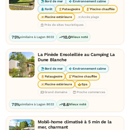
Bord de mer
Environnement calme
Forêt
Pataugeoire
Piscine chauffée
Piscine extérieure
Accès plage
Près de sites touristiques
75%
10.0
similaire à Lagon B032
Mieux noté
La Pinède Ensoleillée au Camping La
Dune Blanche
Bord de mer
Environnement calme
Pataugeoire
Piscine chauffée
Piscine extérieure
Spa
Grand domaine
Proche commerces
75%
8.6
similaire à Lagon B032
Mieux noté
Mobil-home climatisé à 5 min de la
mer, charmant