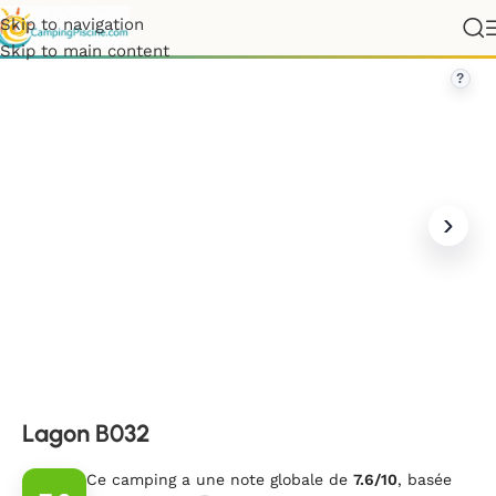
Skip to navigation
France
»
Hauts-de-France
»
Pas-de-Calais
»
Lagon B032
Skip to main content
?
Lagon B032
Ce camping a une note globale de
7.6/10
, basée