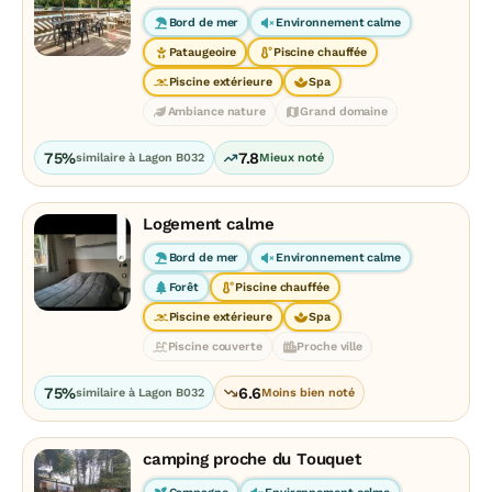
Bord de mer
Environnement calme
Pataugeoire
Piscine chauffée
Piscine extérieure
Spa
Ambiance nature
Grand domaine
75%
7.8
similaire à Lagon B032
Mieux noté
Logement calme
Bord de mer
Environnement calme
Forêt
Piscine chauffée
Piscine extérieure
Spa
Piscine couverte
Proche ville
75%
6.6
similaire à Lagon B032
Moins bien noté
camping proche du Touquet