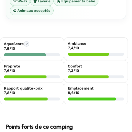
Wi-Fi
Laverie
Équipements bébé
Animaux acceptés
Ambiance
AquaScore
?
7,4/10
7,5/10
Proprete
Confort
7,6/10
7,3/10
Rapport qualite-prix
Emplacement
7,8/10
8,6/10
Points forts de ce camping