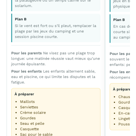
la pataugeoire ou un temps calme sur le
jeux en boi
solarium.
physique ava
Plan B
Plan B
Si le vent est fort ou s’il pleut, remplacer la
En cas de p
plage par les jeux du camping et une
courte si le
session piscine courte.
au camping p
Pour les parents
Ne visez pas une plage trop
Pour les pare
longue: une matinée réussie vaut mieux qu’une
souvent le mei
journée épuisante.
enfants: peu 
Pour les enfants
Les enfants alternent sable,
Pour les enfa
eau et piscine, ce qui limite les disputes et la
récompense a
fatigue.
À préparer
À préparer
Chaussur
Maillots
Gourde
Serviettes
Casquett
Crème solaire
En-cas
Gourdes
Lingettes
Seau et pelle
Poussette
Casquette
Sac pour le sable