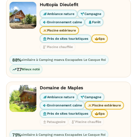
Huttopia Dieulefit
Ambiance nature
Campagne
Environnement calme
Forêt
Piscine extérieure
Près de sites touristiques
Spa
Piscine chauffée
88%
similaire à Camping maeva Escapades Le Casque Roi
7.7
Mieux noté
Domaine de Maples
Ambiance nature
Campagne
Environnement calme
Piscine extérieure
Près de sites touristiques
Spa
Pataugeoire
Piscine chauffée
75%
similaire à Camping maeva Escapades Le Casque Roi