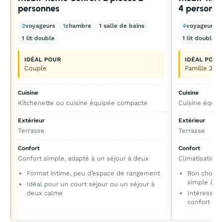
personnes
4 personne
2
voyageurs
1
chambre
1 salle de bains
4
voyageurs
1 lit double
1 lit double +
IDÉAL POUR
IDÉAL POUR
Couple
Famille 2 a
Cuisine
Cuisine
Kitchenette ou cuisine équipée compacte
Cuisine équip
Extérieur
Extérieur
Terrasse
Terrasse
Confort
Confort
Confort simple, adapté à un séjour à deux
Climatisation,
Format intime, peu d’espace de rangement
Bon choix 
simple à vi
Idéal pour un court séjour ou un séjour à
deux calme
Intéressant
confort