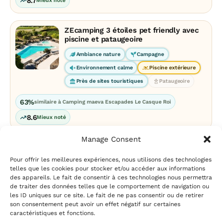
8.7
Mieux noté
ZEcamping 3 étoiles pet friendly avec
piscine et pataugeoire
Ambiance nature
Campagne
Environnement calme
Piscine extérieure
Près de sites touristiques
Pataugeoire
63%
similaire à Camping maeva Escapades Le Casque Roi
8.6
Mieux noté
Manage Consent
Pour offrir les meilleures expériences, nous utilisons des technologies
telles que les cookies pour stocker et/ou accéder aux informations
des appareils. Le fait de consentir à ces technologies nous permettra
de traiter des données telles que le comportement de navigation ou
les ID uniques sur ce site. Le fait de ne pas consentir ou de retirer
Mentions légales
|
Politique
son consentement peut avoir un effet négatif sur certaines
de confidentialité
|
Conditions
caractéristiques et fonctions.
d’utilisation
|
Contact et