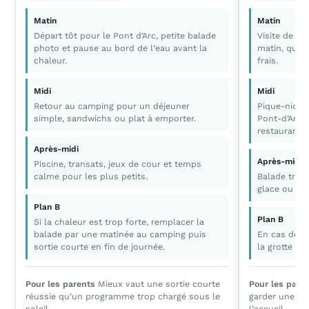
Matin
Matin
Départ tôt pour le Pont d’Arc, petite balade
Visite de la
photo et pause au bord de l’eau avant la
matin, quan
chaleur.
frais.
Midi
Midi
Retour au camping pour un déjeuner
Pique-nique
simple, sandwichs ou plat à emporter.
Pont-d’Arc 
restaurant.
Après-midi
Après-midi
Piscine, transats, jeux de cour et temps
calme pour les plus petits.
Balade tranq
glace ou pet
Plan B
Plan B
Si la chaleur est trop forte, remplacer la
balade par une matinée au camping puis
En cas de fa
sortie courte en fin de journée.
la grotte et 
Pour les parents
Mieux vaut une sortie courte
Pour les pare
réussie qu’un programme trop chargé sous le
garder une ma
soleil.
l’accueil.