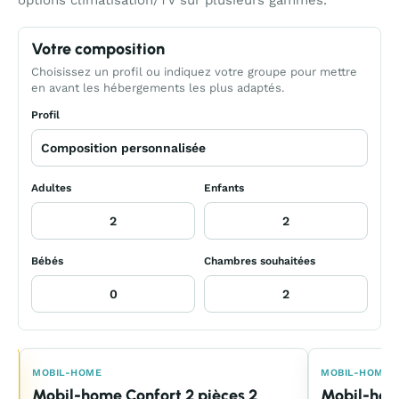
options climatisation/TV sur plusieurs gammes.
Votre composition
Choisissez un profil ou indiquez votre groupe pour mettre
en avant les hébergements les plus adaptés.
Profil
Adultes
Enfants
Bébés
Chambres souhaitées
E
MOBIL-HOME
MOBIL-HOME
Mobil-home Confort 2 pièces 2
Mobil-hom