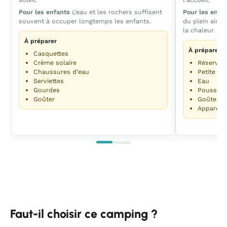
Pour les enfants
L’eau et les rochers suffisent
Pour les enfa
souvent à occuper longtemps les enfants.
du plein air e
la chaleur.
À préparer
À préparer
Casquettes
Crème solaire
Réservat
Chaussures d’eau
Petite lai
Serviettes
Eau
Gourdes
Poussette
Goûter
Goûter
Appareil
Faut-il choisir ce camping ?