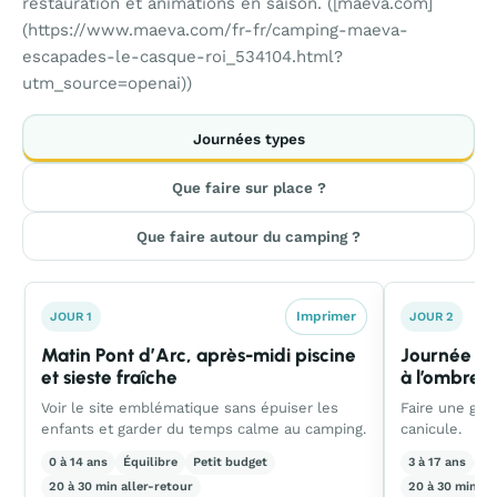
restauration et animations en saison. ([maeva.com]
(https://www.maeva.com/fr-fr/camping-maeva-
escapades-le-casque-roi_534104.html?
utm_source=openai))
Journées types
Que faire sur place ?
Que faire autour du camping ?
Imprimer
JOUR 1
JOUR 2
Matin Pont d’Arc, après-midi piscine
Journée gro
et sieste fraîche
à l’ombre
Voir le site emblématique sans épuiser les
Faire une gran
enfants et garder du temps calme au camping.
canicule.
0 à 14 ans
Équilibre
Petit budget
3 à 17 ans
Éq
20 à 30 min aller-retour
20 à 30 min al