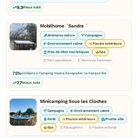
9.3
Mieux noté
Mobilhome ´Sandra ´
Ambiance nature
Campagne
Environnement calme
Piscine extérieure
Près de sites touristiques
Spa
Parc aquatique
Sauna ou hammam
75%
similaire à Camping maeva Escapades Le Casque Roi
7.7
Mieux noté
Minicamping Sous les Cloches
Campagne
Environnement calme
Forêt
Piscine extérieure
Proche ville
Spa
Pataugeoire
Piscine enfants