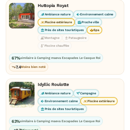
Huttopia Royat
Ambiance nature
Environnement calme
Piscine extérieure
Proche ville
Près de sites touristiques
Spa
Montagne
Pataugeoire
Piscine chauffée
67%
similaire à Camping maeva Escapades Le Casque Roi
7.4
Moins bien noté
Idyllic Roulotte
Ambiance nature
Campagne
Environnement calme
Piscine extérieure
Près de sites touristiques
63%
similaire à Camping maeva Escapades Le Casque Roi