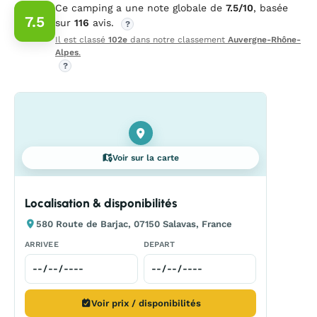
Ce camping a une note globale de
7.5/10
, basée
7.5
sur
116
avis.
?
Il est classé
102e
dans notre classement
Auvergne-Rhône-
Alpes
.
?
Voir sur la carte
Localisation & disponibilités
580 Route de Barjac, 07150 Salavas, France
ARRIVEE
DEPART
Voir prix / disponibilités