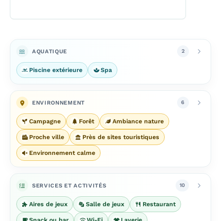
AQUATIQUE
2
Piscine extérieure
Spa
ENVIRONNEMENT
6
Campagne
Forêt
Ambiance nature
Proche ville
Près de sites touristiques
Environnement calme
SERVICES ET ACTIVITÉS
10
Aires de jeux
Salle de jeux
Restaurant
Snack ou bar
Wi-Fi
Laverie