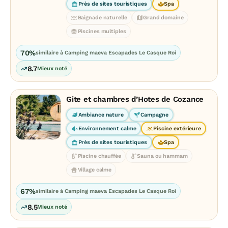
Près de sites touristiques
Spa
Baignade naturelle
Grand domaine
Piscines multiples
70%
similaire à Camping maeva Escapades Le Casque Roi
8.7
Mieux noté
Gite et chambres d’Hotes de Cozance
Ambiance nature
Campagne
Environnement calme
Piscine extérieure
Près de sites touristiques
Spa
Piscine chauffée
Sauna ou hammam
Village calme
67%
similaire à Camping maeva Escapades Le Casque Roi
8.5
Mieux noté