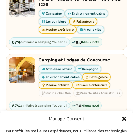
1236
Campagne
Environnement calme
Lac ou rivière
Pataugeoire
Piscine extérieure
Proche ville
67%
8.0
similaire à camping Youpendi
Mieux noté
Camping et Lodges de Coucouzac
Ambiance nature
Campagne
Environnement calme
Pataugeoire
Piscine enfants
Piscine extérieure
Piscine chauffée
Près de sites touristiques
67%
7.6
similaire à camping Youpendi
Mieux noté
Manage Consent
Pour offrir les meilleures expériences, nous utilisons des technologies