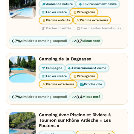
Ambiance nature
Environnement calme
Lac ou rivière
Pataugeoire
Piscine enfants
Piscine extérieure
Piscine chauffée
Près de sites touristiques
67%
8.7
similaire à camping Youpendi
Mieux noté
Camping de la Bageasse
Campagne
Environnement calme
Lac ou rivière
Pataugeoire
Piscine extérieure
Proche ville
67%
8.4
similaire à camping Youpendi
Mieux noté
Camping Avec Piscine et Rivière à
Tournon sur Rhône Ardèche « Les
Foulons »