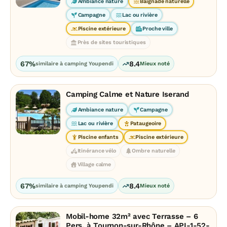
Ambiance nature
Baignade naturelle
Campagne
Lac ou rivière
Piscine extérieure
Proche ville
Près de sites touristiques
67%
8.4
similaire à camping Youpendi
Mieux noté
Camping Calme et Nature Iserand
Ambiance nature
Campagne
Lac ou rivière
Pataugeoire
Piscine enfants
Piscine extérieure
Itinérance vélo
Ombre naturelle
Village calme
67%
8.4
similaire à camping Youpendi
Mieux noté
Mobil-home 32m² avec Terrasse – 6
Pers. à Tournon-sur-Rhône – API-1-52-