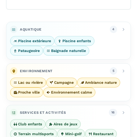
AQUATIQUE
4
Piscine extérieure
Piscine enfants
Pataugeoire
Baignade naturelle
ENVIRONNEMENT
5
Lac ou rivière
Campagne
Ambiance nature
Proche ville
Environnement calme
SERVICES ET ACTIVITÉS
16
Club enfants
Aires de jeux
Terrain multisports
Mini-golf
Restaurant