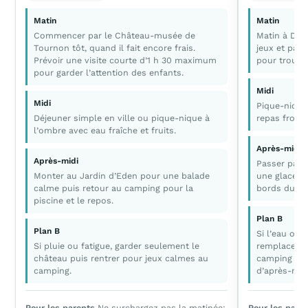
Matin
Matin
Commencer par le Château-musée de
Matin à Dou
Tournon tôt, quand il fait encore frais.
jeux et paus
Prévoir une visite courte d’1 h 30 maximum
pour trouver
pour garder l’attention des enfants.
Midi
Midi
Pique-nique 
Déjeuner simple en ville ou pique-nique à
repas froid 
l’ombre avec eau fraîche et fruits.
Après-midi
Après-midi
Passer par T
Monter au Jardin d’Eden pour une balade
une glace et
calme puis retour au camping pour la
bords du Rh
piscine et le repos.
Plan B
Plan B
Si l’eau ou 
Si pluie ou fatigue, garder seulement le
remplacer p
château puis rentrer pour jeux calmes au
camping puis
camping.
d’après-midi
Pour les parents
Ne surchargez pas la matinée:
Pour les pare