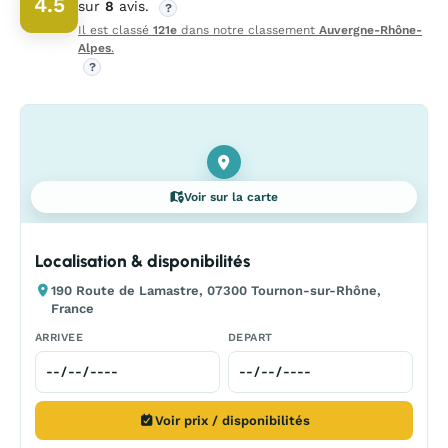
4.5
sur
8
avis.
?
Il est classé
121e
dans notre classement
Auvergne-Rhône-
Alpes
.
?
Voir sur la carte
Localisation & disponibilités
190 Route de Lamastre, 07300 Tournon-sur-Rhône,
France
ARRIVEE
DEPART
Voir prix / disponibilités