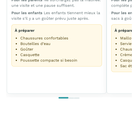
une visite et une pause suffisent.
complète pour
Pour les enfants
Les enfants tiennent mieux la
Pour les enfa
visite s’il y a un goûter prévu juste après.
sacs à goûter
À préparer
À préparer
Chaussures confortables
Maillots
Bouteilles d’eau
Serviette
Goûter
Chaussur
Casquette
Crème so
Poussette compacte si besoin
Casquett
Sac étan