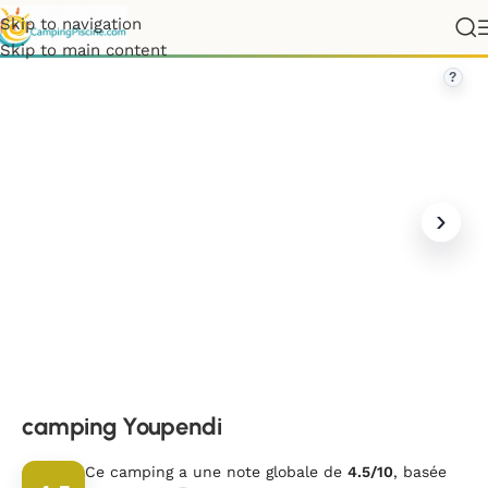
Skip to navigation
nce
»
Auvergne-Rhône-Alpes
»
Ardèche
»
camping Youpendi
Skip to main content
?
camping Youpendi
Ce camping a une note globale de
4.5/10
, basée