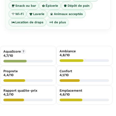
Snack ou bar
Épicerie
Dépôt de pain
Wi-Fi
Laverie
Animaux acceptés
Location de draps
+4 de plus
Ambiance
AquaScore
?
4,8/10
4,7/10
Proprete
Confort
4,4/10
4,1/10
Rapport qualite-prix
Emplacement
4,2/10
4,6/10