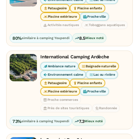
Pataugeoire
Piscine enfants
Piscine extérieure
Proche ville
Activités nautiques
Toboggans aquatiques
80%
8.5
similaire à camping Youpendi
Mieux noté
International Camping Ardèche
Ambiance nature
Baignade naturelle
Environnement calme
Lac ou rivière
Pataugeoire
Piscine enfants
Piscine extérieure
Proche ville
Proche commerces
Près de sites touristiques
Randonnée
73%
7.3
similaire à camping Youpendi
Mieux noté