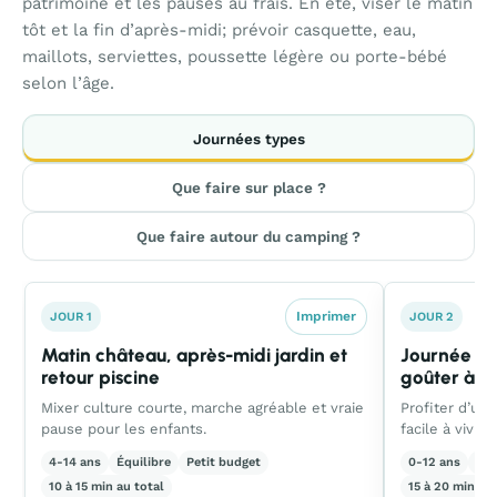
patrimoine et les pauses au frais. En été, viser le matin
tôt et la fin d’après-midi; prévoir casquette, eau,
maillots, serviettes, poussette légère ou porte-bébé
selon l’âge.
Journées types
Que faire sur place ?
Que faire autour du camping ?
Imprimer
JOUR 1
JOUR 2
Matin château, après-midi jardin et
Journée fra
retour piscine
goûter à T
Mixer culture courte, marche agréable et vraie
Profiter d’un
pause pour les enfants.
facile à vivre.
4-14 ans
Équilibre
Petit budget
0-12 ans
Ca
10 à 15 min au total
15 à 20 min au 