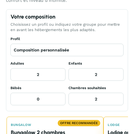
confort et niveau d’intimité.
Votre composition
Choisissez un profil ou indiquez votre groupe pour mettre
en avant les hébergements les plus adaptés.
Profil
Adultes
Enfants
Bébés
Chambres souhaitées
OFFRE RECOMMANDÉE
BUNGALOW
LODGE
Bungalow 2 chambres
Lodge ou 