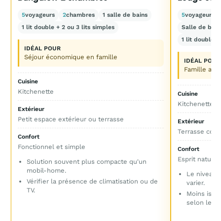
5
voyageurs
2
chambres
1 salle de bains
5
voyageurs
1 lit double + 2 ou 3 lits simples
Salle de bain
1 lit double +
IDÉAL POUR
Séjour économique en famille
IDÉAL POUR
Famille avec
Cuisine
Kitchenette
Cuisine
Kitchenette
Extérieur
Petit espace extérieur ou terrasse
Extérieur
Terrasse couv
Confort
Fonctionnel et simple
Confort
Esprit nature 
Solution souvent plus compacte qu'un
mobil-home.
Le niveau 
Vérifier la présence de climatisation ou de
varier.
TV.
Moins isol
selon le m