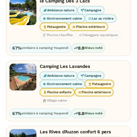
le Camping Des 3 Lacs
Ambiance nature
Campagne
Environnement calme
Lac ou rivière
Pataugeoire
Piscine extérieure
Piscine chauffée
Toboggans aquatiques
67%
8.9
similaire à camping Youpendi
Mieux noté
Camping Les Lavandes
Ambiance nature
Campagne
Environnement calme
Pataugeoire
Piscine enfants
Piscine extérieure
Village calme
67%
8.8
similaire à camping Youpendi
Mieux noté
Les Rives d’Auzon confort 6 pers