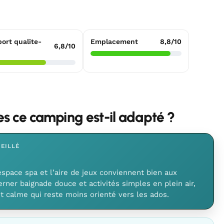
ort qualite-
Emplacement
8,8/10
6,8/10
les ce camping est-il adapté ?
EILLÉ
’espace spa et l’aire de jeux conviennent bien aux
erner baignade douce et activités simples en plein air,
 calme qui reste moins orienté vers les ados.