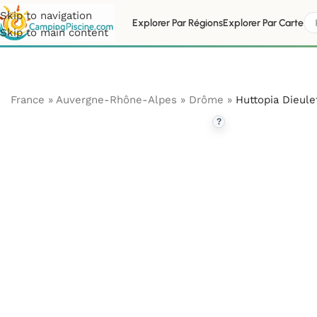
Skip to navigation
Explorer Par Régions
Explorer Par Carte
Skip to main content
France
»
Auvergne-Rhône-Alpes
»
Drôme
»
Huttopia Dieulef
?