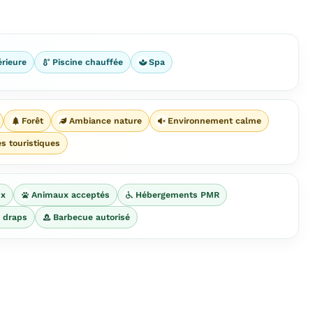
érieure
Piscine chauffée
Spa
Forêt
Ambiance nature
Environnement calme
es touristiques
ux
Animaux acceptés
Hébergements PMR
e draps
Barbecue autorisé