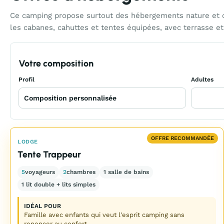
Ce camping propose surtout des hébergements nature et c
les cabanes, cahuttes et tentes équipées, avec terrasse 
Votre composition
Profil
Adultes
OFFRE RECOMMANDÉE
LODGE
Tente Trappeur
5
voyageurs
2
chambres
1 salle de bains
1 lit double + lits simples
IDÉAL POUR
Famille avec enfants qui veut l'esprit camping sans
renoncer au confort