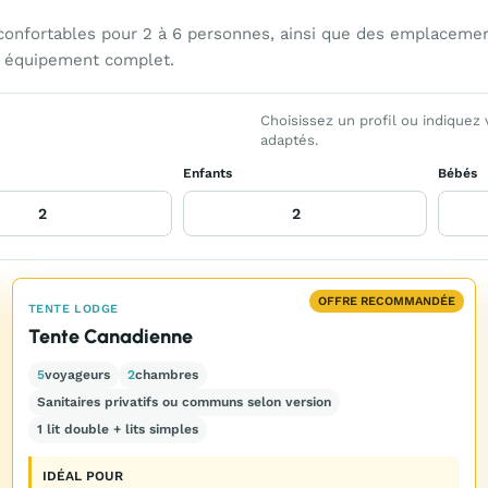
onfortables pour 2 à 6 personnes, ainsi que des emplacemen
et équipement complet.
Choisissez un profil ou indiquez
adaptés.
Enfants
Bébés
OFFRE RECOMMANDÉE
TENTE LODGE
Tente Canadienne
5
voyageurs
2
chambres
Sanitaires privatifs ou communs selon version
1 lit double + lits simples
IDÉAL POUR