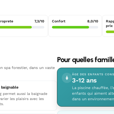
roprete
7,3/10
Confort
8,0/10
Rapp
prix
Pour quelles famil
n spa forestier, dans un vaste
ÂGE DES ENFANTS CONS
3-12 ans
 baignable
La piscine chauffée, l
enfants qui aiment alt
ng permet aussi la baignade
arier les plaisirs avec les
dans un environnement
ts.