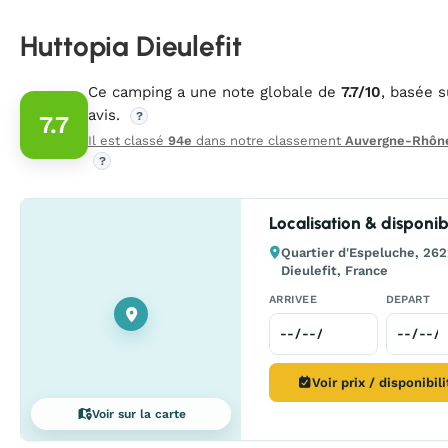
Huttopia Dieulefit
Ce camping a une note globale de
7.7/10
, basée 
avis.
?
7.7
Il est classé
94e
dans notre classement
Auvergne-Rhôn
?
Localisation & disponibi
Quartier d'Espeluche, 26
Dieulefit, France
ARRIVEE
DEPART
Voir prix / disponibil
Voir sur la carte