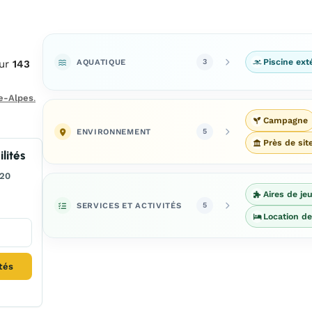
AQUATIQUE
Piscine ext
3
sur
143
e-Alpes
.
Campagne
ENVIRONNEMENT
5
Près de sit
lités
220
Aires de je
SERVICES ET ACTIVITÉS
5
Location d
ités