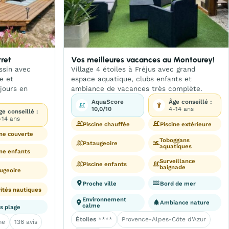
ret
Vos meilleures vacances au Montourey!
ssin avec
Village 4 étoiles à Fréjus avec grand
e et
espace aquatique, clubs enfants et
jours en
ambiance de vacances très complète.
AquaScore
Âge conseillé :
10,0/10
4-14 ans
ge conseillé :
-14 ans
Piscine chauffée
Piscine extérieure
ine couverte
Toboggans
Pataugeoire
aquatiques
ine enfants
Surveillance
Piscine enfants
baignade
ugeoire
Proche ville
Bord de mer
vités nautiques
Environnement
Ambiance nature
calme
s plage
Étoiles
****
Provence-Alpes-Côte d'Azur
ne
136 avis