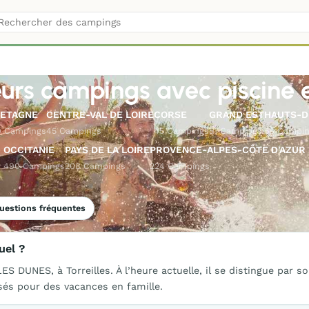
eurs campings avec piscine 
ETAGNE
CENTRE-VAL DE LOIRE
CORSE
GRAND EST
HAUTS-D
9 Campings
45 Campings
45 Campings
51 Campings
58 Campi
OCCITANIE
PAYS DE LA LOIRE
PROVENCE-ALPES-CÔTE D'AZUR
490 Campings
208 Campings
224 Campings
uestions fréquentes
uel ?
S DUNES, à Torreilles. À l’heure actuelle, il se distingue par s
sés pour des vacances en famille.