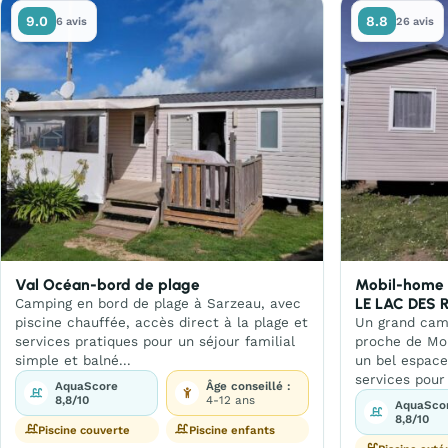
9.0
8.8
6 avis
26 avis
Val Océan-bord de plage
Mobil-home 
LE LAC DES 
Camping en bord de plage à Sarzeau, avec
piscine chauffée, accès direct à la plage et
Un grand camp
services pratiques pour un séjour familial
proche de Mon
simple et balné...
un bel espace
services pour
AquaScore
Âge conseillé :
8,8/10
4-12 ans
AquaSco
8,8/10
Piscine couverte
Piscine enfants