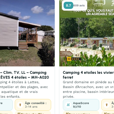
8.7
609 avis
– Clim, TV, LL – Camping
Camping 4 etoiles les vivie
RÊVES 4 étoiles – MH-A020
ferret
ing 4 étoiles à Lattes,
Grand domaine en pinède au 
tpellier et des plages, avec
Bassin d’Arcachon, avec un vr
 aquatique et de vrais
entre piscine, bassin intérieu
 les enfants.
privée.
re
Âge conseillé :
AquaScore
Â
3-14 ans
9,1/10
3