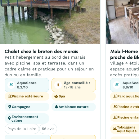
Chalet chez le breton des marais
Mobil-Home 4
proche de Bl
Petit hébergement au bord des marais
avec piscine, spa et terrasse, dans un
Village 4 étoi
cadre calme et pratique pour un séjour en
espace aquati
duo ou en famille.
accès pratiqu
AquaScore
Âge conseillé :
AquaSco
8,2/10
12-18 ans
8,8/10
Piscine extérieure
Spa
Parc aquati
Campagne
Ambiance nature
Piscine exté
Environnement
Piscine enfa
calme
Toboggans
Pays de la Loire
56 avis
aquatiques