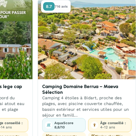
8.7
716 avis
rs lege cap
Camping Domaine Berrua – Maeva
Sélection
bord du
Camping 4 étoiles à Bidart, proche des
ai atout eau
plages, avec piscine couverte chauffée,
r et plage
bassin extérieur et services utiles pour un
séjour en famill...
ge conseillé :
AquaScore
Âge conseillé :
-14 ans
8,8/10
4-12 ans