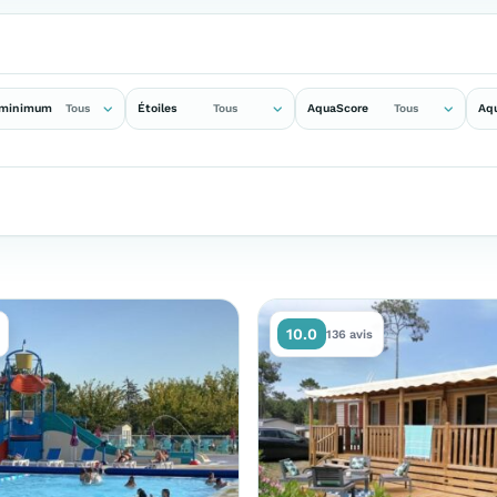
 minimum
Étoiles
AquaScore
Aq
Tous
Tous
Tous
10.0
136 avis