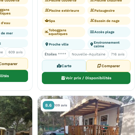
ine couverte
Piscine couverte
Piscine chauffée
ggans
Piscine extérieure
Pataugeoire
tiques
Spa
Bassin de nage
 d'eau
Toboggans
Accès plage
 de mer
aquatiques
Environnement
t
Proche ville
calme
ne
609 avis
Étoiles
****
Nouvelle-Aquitaine
716 avis
Comparer
Carte
Comparer
ilités
Voir prix / Disponibilités
8.6
109 avis