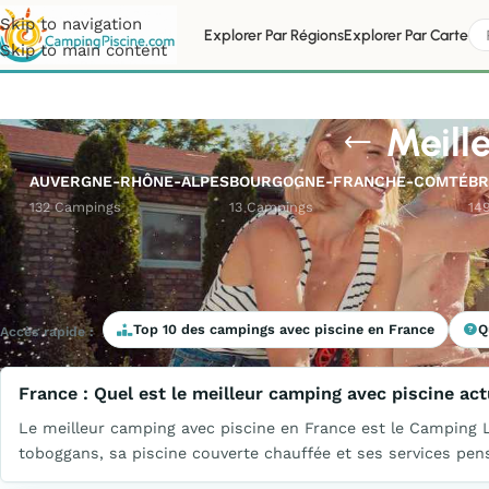
Skip to navigation
Explorer Par Régions
Explorer Par Carte
Skip to main content
Meill
AUVERGNE-RHÔNE-ALPES
BOURGOGNE-FRANCHE-COMTÉ
BR
132 Campings
13 Campings
14
Top 10 des campings avec piscine en France
Q
Accès rapide :
France : Quel est le meilleur camping avec piscine act
Le meilleur camping avec piscine en France est le Camping LE
toboggans, sa piscine couverte chauffée et ses services pen