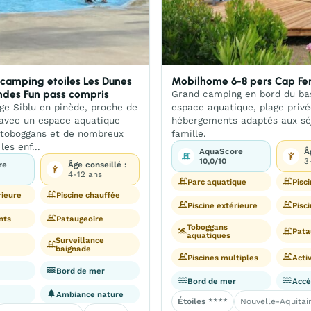
camping etoiles Les Dunes
Mobilhome 6-8 pers Cap Fer
ndes Fun pass compris
Grand camping en bord du ba
age Siblu en pinède, proche de
espace aquatique, plage privé
 avec un espace aquatique
hébergements adaptés aux sé
s toboggans et de nombreux
famille.
les enf...
AquaScore
Â
10,0/10
3
re
Âge conseillé :
4-12 ans
Parc aquatique
Pisc
rieure
Piscine chauffée
Piscine extérieure
Pisc
nts
Pataugeoire
Toboggans
Pata
aquatiques
Surveillance
baignade
Piscines multiples
Acti
Bord de mer
Bord de mer
Accè
Ambiance nature
Étoiles
****
Nouvelle-Aquitai