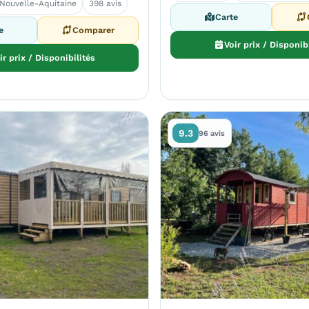
Nouvelle-Aquitaine
398 avis
Carte
e
Comparer
Voir prix / Disponib
ir prix / Disponibilités
9.3
96 avis