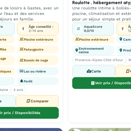
Roulotte , hébergement at
 de loisirs à Gastes, avec un
Une roulotte intime à Solliès
r l’eau et des services
piscine, climatisation et ext
éjours en famille.
pour un séjour simple et prat
re
Âge conseillé :
AquaScore
Â
3-14 ans
9,0/10
1
erte
Piscine extérieure
Piscine extérieure
Cam
Environnement
ffée
Pataugeoire
Proc
calme
lage
Provence-Alpes-Côte d'Azur
9
Bassin de nage
Carte
utiques
Lac ou rivière
Forêt
Voir prix / Disponib
taine
4 avis
e
Comparer
ir prix / Disponibilités