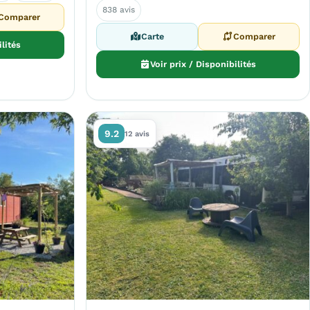
838 avis
Comparer
Carte
Comparer
ilités
Voir prix / Disponibilités
9.2
12 avis