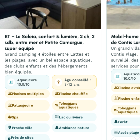
BT – Le Soleia, confort & lumière, 2 ch, 2
Mobil-home 
sdb, entre mer et Petite Camargue,
de Contis La
super équipé
Un grand vill
Grand camping 4 étoiles entre Lattes et
Contis Plage,
les plages, avec un bel espace aquatique,
surveillé, de
des clubs enfants et des hébergements
services pour 
bien équipés.
AquaSco
10,0/10
AquaScore
Âge conseillé :
10,0/10
3-12 ans
Piscine exté
Piscines multiples
Piscine chauffée
Piscine enfa
Toboggans
Pataugeoire
aquatiques
Toboggans
aquatiques
Spa
Lac ou rivière
Forêt
Proche ville
Ambiance nature
Accès plage
Près de sites