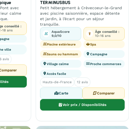
ypique
TERMINUSBUS
-Pont avec
Petit hébergement à Crèvecoeur-le-Grand
érieur calme
avec piscine saisonnière, espace détente
ique.
et jardin, à l’écart pour un séjour
tranquille.
ge conseillé :
2-18 ans
AquaScore
Âge conseillé :
9,0/10
10-16 ans
pagne
Piscine extérieure
Spa
he ville
Sauna ou hammam
Campagne
6 avis
Village calme
Proche commerces
Comparer
Accès facile
ilités
Hauts-de-France
12 avis
Carte
Comparer
Voir prix / Disponibilités