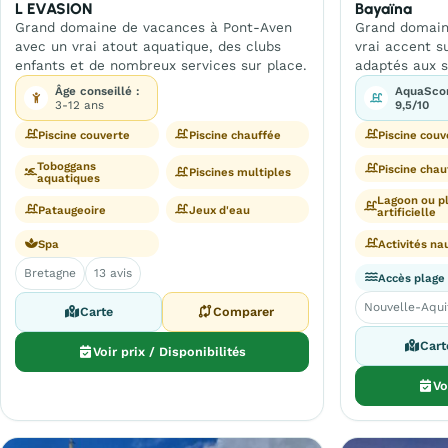
L EVASION
Bayaïna
Grand domaine de vacances à Pont-Aven
Grand domaine
avec un vrai atout aquatique, des clubs
vrai accent su
enfants et de nombreux services sur place.
adaptés aux s
Âge conseillé :
AquaSco
3-12 ans
9,5/10
Piscine couverte
Piscine chauffée
Piscine couv
Toboggans
Piscine chau
Piscines multiples
aquatiques
Lagoon ou p
Pataugeoire
Jeux d'eau
artificielle
Spa
Activités na
Bretagne
13 avis
Accès plage
Nouvelle-Aqui
Carte
Comparer
Cart
Voir prix / Disponibilités
Vo