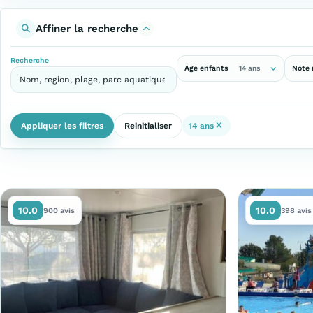
Affiner la recherche
Recherche
Age enfants
Note
14 ans
Appliquer les filtres
Reinitialiser
14 ans
10.0
10.0
900 avis
398 avis