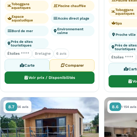
Piscine exté
Toboggans
Piscine chauffée
aquatiques
Toboggans
aquatiques
Espace
Accès direct plage
aqualudique
Spa
Environnement
Bord de mer
calme
Proche ville
Près de sites
touristiques
Près de sites
touristiques
Étoiles
****
Bretagne
6 avis
Étoiles
****
Carte
Comparer
Cart
Voir prix / Disponibilités
Vo
8.7
8.6
56 avis
1 154 avis