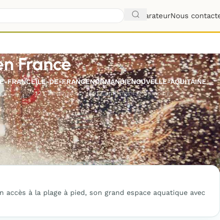
Comparateur
Nous contact
en France
E-FRANCE
ÎLE-DE-FRANCE
NORMANDIE
NOUVELLE-AQUITAINE
ngs
12 Campings
101 Campings
437 Campings
on accès à la plage à pied, son grand espace aquatique avec