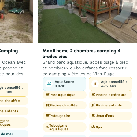
 Camping
Mobil home 2 chambres camping 4
étoiles vias
e Océan avec
Grand parc aquatique, accès plage à pied
e proche et
et nombreux clubs enfants font ressortir
ce pour des
ce camping 4 étoiles de Vias-Plage.
AquaScore
Âge conseillé :
9,0/10
4-12 ans
ge conseillé :
-14 ans
Parc aquatique
Piscine extérieure
ine chauffée
Piscine chauffée
Piscine enfants
ine enfants
Pataugeoire
Jeux d'eau
ggans
tiques
Toboggans
Spa
aquatiques
 de mer