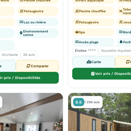
rieure
Piscine chauffée
Parc aquatique
Pisc
Tobo
Pataugeoire
Piscine chauffée
aqua
Lac ou rivière
Pataugeoire
Jeux
Environnement
Spa
Bord
calme
Accès plage
Forê
Étoiles
****
Nouvelle-Aquitai
Occitanie
26 avis
Carte
e
Comparer
Voir prix / Disponib
ir prix / Disponibilités
8.6
1 298 avis