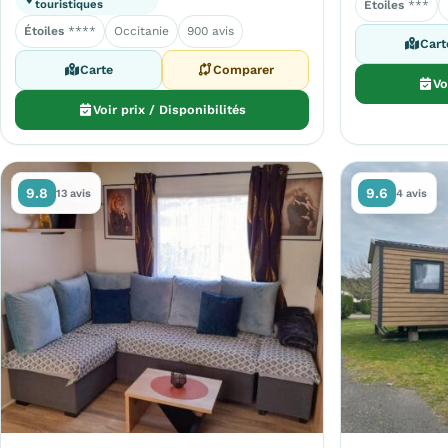
touristiques
Étoiles
***
Étoiles
****
Occitanie
900 avis
Cart
Carte
Comparer
Vo
Voir prix / Disponibilités
9.8
9.6
13 avis
4 avis