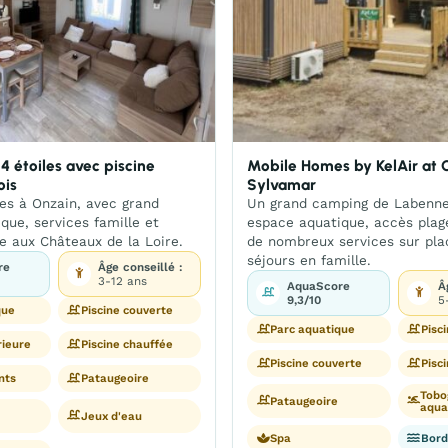
 étoiles avec piscine
Mobile Homes by KelAir at
ois
Sylvamar
les à Onzain, avec grand
Un grand camping de Labenn
que, services famille et
espace aquatique, accès plag
e aux Châteaux de la Loire.
de nombreux services sur pla
séjours en famille.
re
Âge conseillé :
3-12 ans
AquaScore
Â
9,3/10
5
que
Piscine couverte
Parc aquatique
Pisc
rieure
Piscine chauffée
Piscine couverte
Pisc
nts
Pataugeoire
Tobo
Pataugeoire
aqua
Jeux d'eau
Spa
Bord