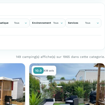
uatique
Environnement
Services
Tous
Tous
Tous
149 camping(s) affiche(s) sur 1965 dans cette categorie.
10.0
838 avis