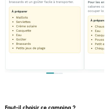
brassards et un goûter facile à transporter.
Pour les enfa
cabanes color
occuper long
À préparer
Maillots
À préparer
Serviettes
Crème solaire
Chaussur
Casquette
Eau
Eau
Casquett
Goûter
Poussett
Brassards
Petit enc
Petits jeux de plage
Chèque o
Faut-il choisir ce camping ?