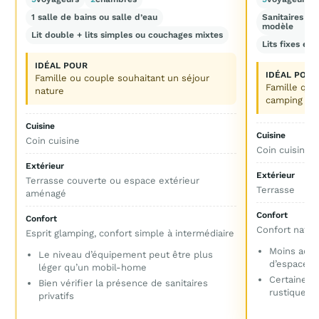
1 salle de bains ou salle d’eau
Sanitaires pr
modèle
Lit double + lits simples ou couchages mixtes
Lits fixes et
IDÉAL POUR
IDÉAL POUR
Famille ou couple souhaitant un séjour
Famille qui
nature
camping plu
Cuisine
Cuisine
Coin cuisine
Coin cuisine 
Extérieur
Extérieur
Terrasse couverte ou espace extérieur
Terrasse
aménagé
Confort
Confort
Confort natur
Esprit glamping, confort simple à intermédiaire
Moins adap
Le niveau d’équipement peut être plus
d’espace ou
léger qu’un mobil-home
Certaines 
Bien vérifier la présence de sanitaires
rustiques
privatifs