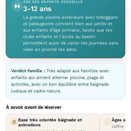
ÂGE DES ENFANTS CONSEILLÉ
3-12 ans
La grande piscine extérieure avec toboggans
et pataugeoire convient bien aux petits et
aux enfants d’âge primaire, tandis que les
clubs enfants et l’accès au bassin
permettent aussi de varier les journées sans
viser en priorité les ados.
Verdict famille :
Très adapté aux familles avec
enfants qui aiment alterner piscine, plage et
activités, avec un bon équilibre entre baignade
ludique et cadre nature.
À savoir avant de réserver
Base très orientée baignade et
Âges ado
animations
L’offre la