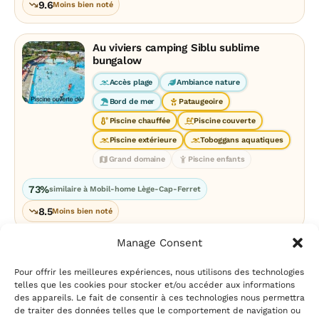
9.6
Moins bien noté
Au viviers camping Siblu sublime
bungalow
Accès plage
Ambiance nature
Bord de mer
Pataugeoire
Piscine chauffée
Piscine couverte
Piscine extérieure
Toboggans aquatiques
Grand domaine
Piscine enfants
73%
similaire à Mobil-home Lège-Cap-Ferret
8.5
Moins bien noté
Manage Consent
Pour offrir les meilleures expériences, nous utilisons des technologies
telles que les cookies pour stocker et/ou accéder aux informations
des appareils. Le fait de consentir à ces technologies nous permettra
de traiter des données telles que le comportement de navigation ou