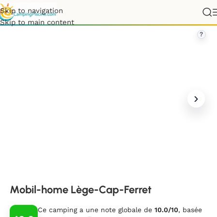
Skip to navigation
ouvelle-Aquitaine
»
Gironde
»
Mobil-home Lège-Cap-Ferret
Skip to main content
?
Mobil-home Lège-Cap-Ferret
Ce camping a une note globale de
10.0/10
, basée