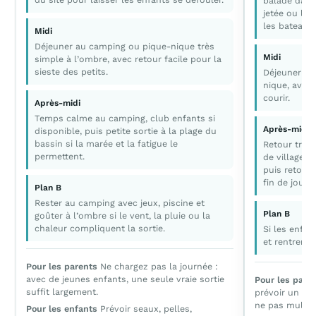
balade dans 
jetée ou la 
les bateaux.
Midi
Déjeuner au camping ou pique-nique très
Midi
simple à l’ombre, avec retour facile pour la
sieste des petits.
Déjeuner si
nique, avec
courir.
Après-midi
Temps calme au camping, club enfants si
Après-midi
disponible, puis petite sortie à la plage du
bassin si la marée et la fatigue le
Retour tranq
permettent.
de village o
puis retour 
fin de journ
Plan B
Rester au camping avec jeux, piscine et
Plan B
goûter à l’ombre si le vent, la pluie ou la
chaleur compliquent la sortie.
Si les enfan
et rentrer p
Pour les parents
Ne chargez pas la journée :
avec de jeunes enfants, une seule vraie sortie
Pour les pare
suffit largement.
prévoir un seu
ne pas multipl
Pour les enfants
Prévoir seaux, pelles,