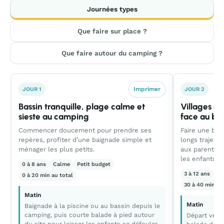
Journées types
Que faire sur place ?
Que faire autour du camping ?
Imprimer
JOUR 1
JOUR 2
Bassin tranquille, plage calme et
Villages os
sieste au camping
face au ba
Commencer doucement pour prendre ses
Faire une bell
repères, profiter d’une baignade simple et
longs trajets,
ménager les plus petits.
aux parents e
les enfants.
0 à 8 ans
Calme
Petit budget
3 à 12 ans
Éq
0 à 20 min au total
30 à 40 min au
Matin
Matin
Baignade à la piscine ou au bassin depuis le
camping, puis courte balade à pied autour
Départ vers
du site pour laisser les enfants se défouler.