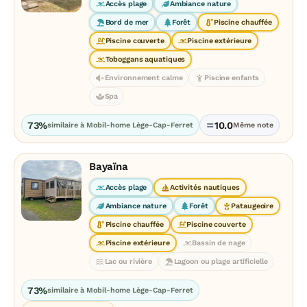
Accès plage
Ambiance nature
Bord de mer
Forêt
Piscine chauffée
Piscine couverte
Piscine extérieure
Toboggans aquatiques
Environnement calme
Piscine enfants
Spa
73%
10.0
similaire à Mobil-home Lège-Cap-Ferret
Même note
Bayaïna
Accès plage
Activités nautiques
Ambiance nature
Forêt
Pataugeoire
Piscine chauffée
Piscine couverte
Piscine extérieure
Bassin de nage
Lac ou rivière
Lagoon ou plage artificielle
73%
similaire à Mobil-home Lège-Cap-Ferret