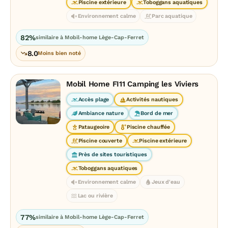
Piscine extérieure
Toboggans aquatiques
Environnement calme
Parc aquatique
82%
similaire à Mobil-home Lège-Cap-Ferret
8.0
Moins bien noté
Mobil Home FI11 Camping les Viviers
Accès plage
Activités nautiques
Ambiance nature
Bord de mer
Pataugeoire
Piscine chauffée
Piscine couverte
Piscine extérieure
Près de sites touristiques
Toboggans aquatiques
Environnement calme
Jeux d'eau
Lac ou rivière
77%
similaire à Mobil-home Lège-Cap-Ferret