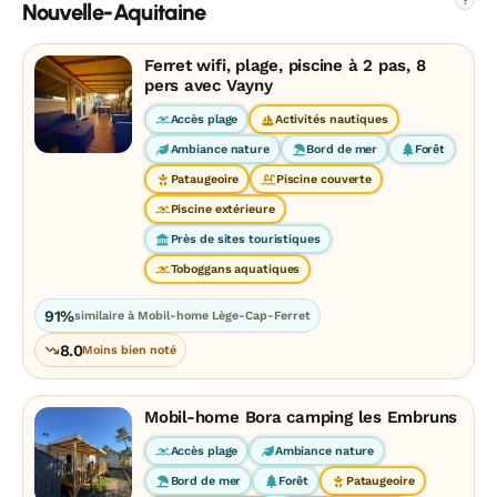
?
Nouvelle-Aquitaine
Ferret wifi, plage, piscine à 2 pas, 8
pers avec Vayny
Accès plage
Activités nautiques
Ambiance nature
Bord de mer
Forêt
Pataugeoire
Piscine couverte
Piscine extérieure
Près de sites touristiques
Toboggans aquatiques
91%
similaire à Mobil-home Lège-Cap-Ferret
8.0
Moins bien noté
Mobil-home Bora camping les Embruns
Accès plage
Ambiance nature
Bord de mer
Forêt
Pataugeoire