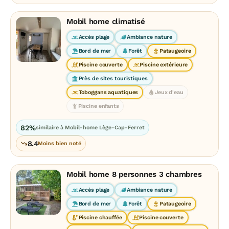
Mobil home climatisé
Accès plage
Ambiance nature
Bord de mer
Forêt
Pataugeoire
Piscine couverte
Piscine extérieure
Près de sites touristiques
Toboggans aquatiques
Jeux d'eau
Piscine enfants
82%
similaire à Mobil-home Lège-Cap-Ferret
8.4
Moins bien noté
Mobil home 8 personnes 3 chambres
Accès plage
Ambiance nature
Bord de mer
Forêt
Pataugeoire
Piscine chauffée
Piscine couverte