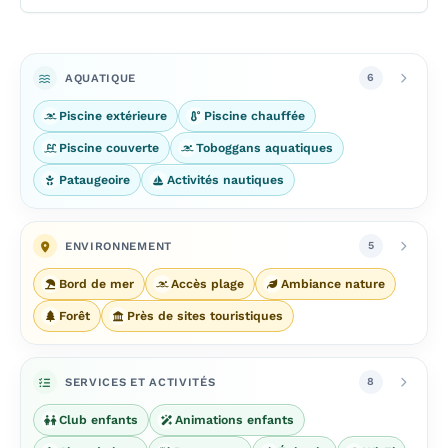
AQUATIQUE
6
Piscine extérieure
Piscine chauffée
Piscine couverte
Toboggans aquatiques
Pataugeoire
Activités nautiques
ENVIRONNEMENT
5
Bord de mer
Accès plage
Ambiance nature
Forêt
Près de sites touristiques
SERVICES ET ACTIVITÉS
8
Club enfants
Animations enfants