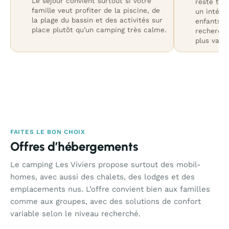
Le séjour convient surtout si votre
reste trè
famille veut profiter de la piscine, de
un intérêt
la plage du bassin et des activités sur
enfants q
place plutôt qu’un camping très calme.
recherche
plus varié
FAITES LE BON CHOIX
Offres d’hébergements
Le camping Les Viviers propose surtout des mobil-
homes, avec aussi des chalets, des lodges et des
emplacements nus. L’offre convient bien aux familles
comme aux groupes, avec des solutions de confort
variable selon le niveau recherché.