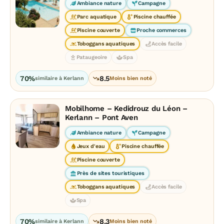
Ambiance nature
Campagne
Parc aquatique
Piscine chauffée
Piscine couverte
Proche commerces
Toboggans aquatiques
Accès facile
Pataugeoire
Spa
70%
8.5
similaire à Kerlann
Moins bien noté
Mobilhome – Kedidrouz du Léon –
Kerlann – Pont Aven
Ambiance nature
Campagne
Jeux d'eau
Piscine chauffée
Piscine couverte
Près de sites touristiques
Toboggans aquatiques
Accès facile
Spa
70%
8.3
similaire à Kerlann
Moins bien noté