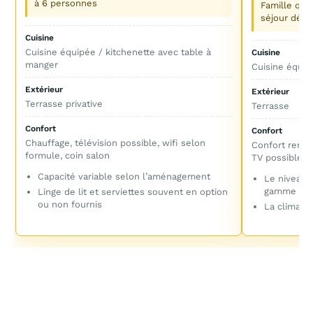
à 6 personnes
Famille qui
séjour déte
Cuisine
Cuisine équipée / kitchenette avec table à
Cuisine
manger
Cuisine équip
Extérieur
Extérieur
Terrasse privative
Terrasse
Confort
Confort
Chauffage, télévision possible, wifi selon
Confort renfo
formule, coin salon
TV possible, p
Capacité variable selon l’aménagement
Le niveau 
gamme cho
Linge de lit et serviettes souvent en option
ou non fournis
La climatis