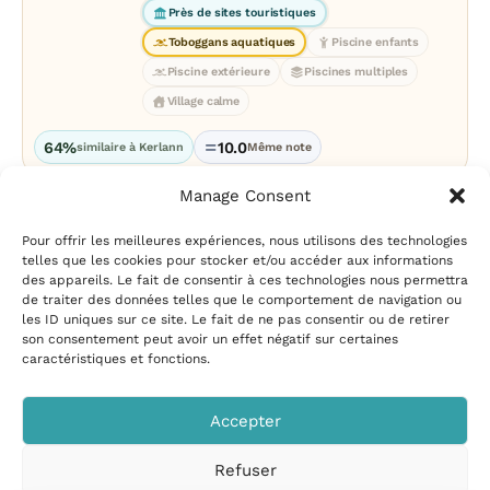
Près de sites touristiques
Toboggans aquatiques
Piscine enfants
Piscine extérieure
Piscines multiples
Village calme
64%
10.0
similaire à Kerlann
Même note
Manage Consent
Pour offrir les meilleures expériences, nous utilisons des technologies
telles que les cookies pour stocker et/ou accéder aux informations
des appareils. Le fait de consentir à ces technologies nous permettra
de traiter des données telles que le comportement de navigation ou
les ID uniques sur ce site. Le fait de ne pas consentir ou de retirer
Mentions légales
|
Politique
son consentement peut avoir un effet négatif sur certaines
de confidentialité
|
Conditions
caractéristiques et fonctions.
d’utilisation
|
Contact et
suggestions
|
Politique de
Accepter
cookies
Refuser