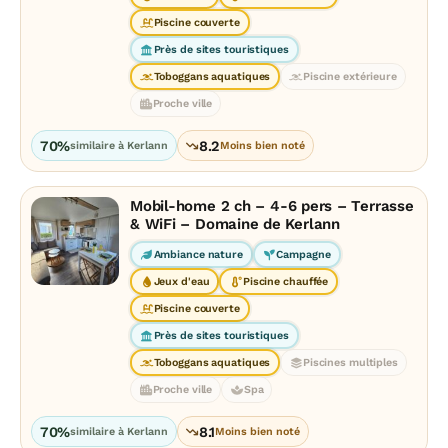
Piscine couverte
Près de sites touristiques
Toboggans aquatiques
Piscine extérieure
Proche ville
70%
8.2
similaire à Kerlann
Moins bien noté
Mobil-home 2 ch – 4-6 pers – Terrasse
& WiFi – Domaine de Kerlann
Ambiance nature
Campagne
Jeux d'eau
Piscine chauffée
Piscine couverte
Près de sites touristiques
Toboggans aquatiques
Piscines multiples
Proche ville
Spa
70%
8.1
similaire à Kerlann
Moins bien noté