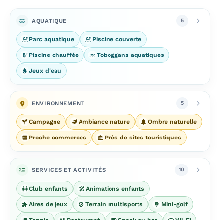
AQUATIQUE
5
Parc aquatique
Piscine couverte
Piscine chauffée
Toboggans aquatiques
Jeux d'eau
ENVIRONNEMENT
5
Campagne
Ambiance nature
Ombre naturelle
Proche commerces
Près de sites touristiques
SERVICES ET ACTIVITÉS
10
Club enfants
Animations enfants
Aires de jeux
Terrain multisports
Mini-golf
Tennis
Restaurant
Snack ou bar
Wi-Fi