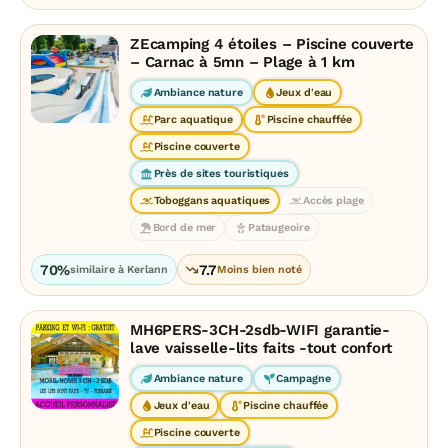
ZEcamping 4 étoiles – Piscine couverte
– Carnac à 5mn – Plage à 1 km
Ambiance nature
Jeux d'eau
Parc aquatique
Piscine chauffée
Piscine couverte
Près de sites touristiques
Toboggans aquatiques
Accès plage
Bord de mer
Pataugeoire
70%
7.7
similaire à Kerlann
Moins bien noté
MH6PERS-3CH-2sdb-WIFI garantie-
lave vaisselle-lits faits -tout confort
Ambiance nature
Campagne
Jeux d'eau
Piscine chauffée
Piscine couverte