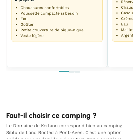
À préparer
Réservati
Chaussur
Chaussures confortables
Casquett
Poussette compacte si besoin
Crème so
Eau
Eau
Goûter
Maillots 
Petite couverture de pique-nique
Argent p
Veste légère
Faut-il choisir ce camping ?
Le Domaine de Kerlann correspond bien au camping
Siblu de Land Rosted à Pont-Aven. C’est une option