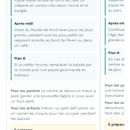
Pique-nique simple au bord de l’eau ou
pique-nique
crêperie en centre-ville selon l’envie et le
au parc.
budget.
Après-midi
Après-midi
Continuer av
Visite du Musée de Pont-Aven pour les plus
l’âge des en
grands, pendant que les plus petits se
glacée ou 
reposent ensuite au bord de l’Aven ou dans
un café.
Plan B
Plan B
En cas de fa
rentrer au c
Si la météo tourne, remplacer la balade par
de jeux.
le musée puis une pause gourmande en
intérieur.
Pour les pare
une bonne nui
Pour les parents
Le centre se découvre mieux à
d’enchaîner av
pied; garder une poussette légère si vous avez
un tout-petit.
Pour les enfa
attractions fo
Pour les enfants
Prévoir un petit défi photo ou
faire des paus
un carnet de croquis pour les occuper pendant
les pauses.
À préparer