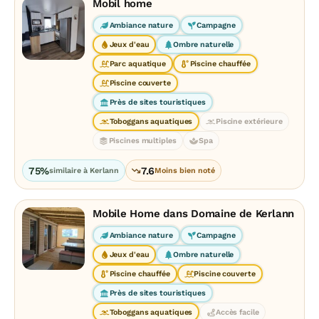
Mobil home
Ambiance nature
Campagne
Jeux d'eau
Ombre naturelle
Parc aquatique
Piscine chauffée
Piscine couverte
Près de sites touristiques
Toboggans aquatiques
Piscine extérieure
Piscines multiples
Spa
75%
7.6
similaire à Kerlann
Moins bien noté
Mobile Home dans Domaine de Kerlann
Ambiance nature
Campagne
Jeux d'eau
Ombre naturelle
Piscine chauffée
Piscine couverte
Près de sites touristiques
Toboggans aquatiques
Accès facile