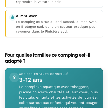
reprendre la voiture le soir.
À Pont-Aven
Le camping se situe à Land Rosted, à Pont-Aven,
en Bretagne sud, dans un secteur pratique pour
rayonner dans le Finistère sud.
Pour quelles familles ce camping est-il
adapté ?
ÂGE DES ENFANTS CONSEILLÉ
3-12 ans
Le complexe aquatique avec toboggans,
piscine couverte chauffée et jeux d’eau, plus
les clubs enfants et les activités de journée,
colle surtout aux enfants qui veulent bouger