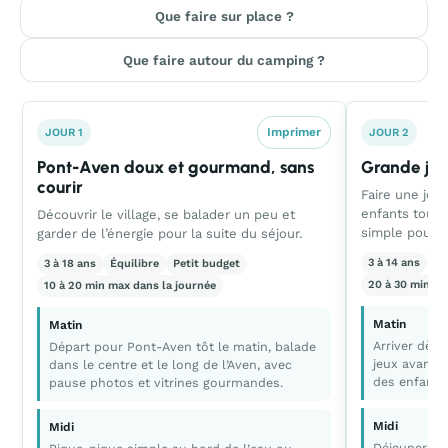
Que faire sur place ?
Que faire autour du camping ?
Imprimer
JOUR 1
JOUR 2
Pont-Aven doux et gourmand, sans
Grande jou
courir
Faire une jou
enfants tout 
Découvrir le village, se balader un peu et
simple pour l
garder de l’énergie pour la suite du séjour.
3 à 14 ans
Ac
3 à 18 ans
Équilibre
Petit budget
20 à 30 min al
10 à 20 min max dans la journée
Matin
Matin
Arriver dès 
Départ pour Pont-Aven tôt le matin, balade
jeux avant l
dans le centre et le long de l’Aven, avec
des enfants
pause photos et vitrines gourmandes.
Midi
Midi
Déjeuner sur