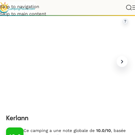
Skip to navigation
France
»
Bretagne
»
Finistère
»
Kerlann
Skip to main content
?
Kerlann
Ce camping a une note globale de
10.0/10
, basée