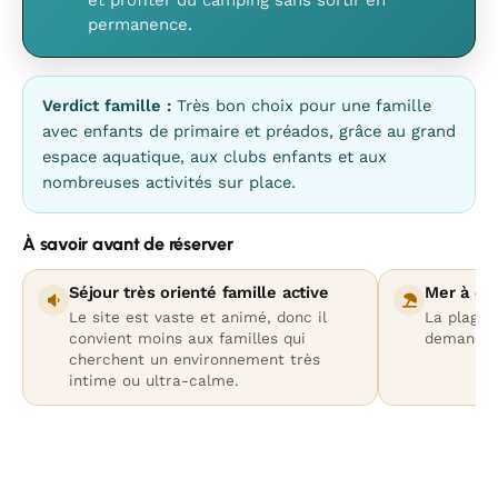
et profiter du camping sans sortir en
permanence.
Verdict famille :
Très bon choix pour une famille
avec enfants de primaire et préados, grâce au grand
espace aquatique, aux clubs enfants et aux
nombreuses activités sur place.
À savoir avant de réserver
Séjour très orienté famille active
Mer à dis
Le site est vaste et animé, donc il
La plage 
convient moins aux familles qui
demande u
cherchent un environnement très
intime ou ultra-calme.