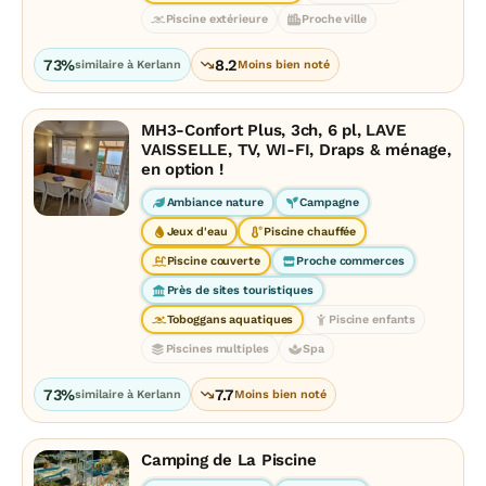
Piscine extérieure
Proche ville
73%
8.2
similaire à Kerlann
Moins bien noté
MH3-Confort Plus, 3ch, 6 pl, LAVE
VAISSELLE, TV, WI-FI, Draps & ménage,
en option !
Ambiance nature
Campagne
Jeux d'eau
Piscine chauffée
Piscine couverte
Proche commerces
Près de sites touristiques
Toboggans aquatiques
Piscine enfants
Piscines multiples
Spa
73%
7.7
similaire à Kerlann
Moins bien noté
Camping de La Piscine