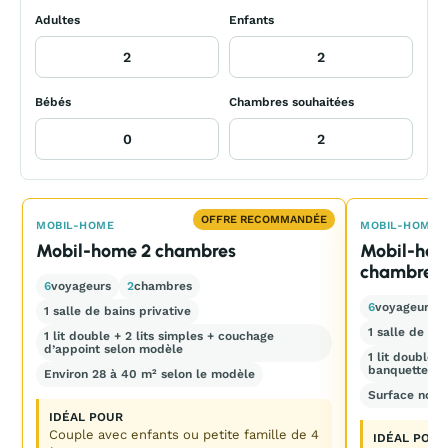
Adultes
Enfants
Bébés
Chambres souhaitées
OFFRE RECOMMANDÉE
MOBIL-HOME
MOBIL-HOME
Mobil-home 2 chambres
Mobil-home
chambres
6
voyageurs
2
chambres
6
voyageurs
1 salle de bains privative
1 salle de bai
1 lit double + 2 lits simples + couchage
d’appoint selon modèle
1 lit double 
banquette co
Environ 28 à 40 m² selon le modèle
Surface non 
IDÉAL POUR
Couple avec enfants ou petite famille de 4
IDÉAL POUR