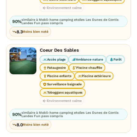
Environnement calme
similaire à Mobil-home camping etoiles Les Dunes de Contis
90%
Landes Fun pass compris
8.3
Moins bien noté
Coeur Des Sables
Accès plage
Ambiance nature
Forêt
Pataugeoire
Piscine chauffée
Piscine enfants
Piscine extérieure
Surveillance baignade
Toboggans aquatiques
Environnement calme
similaire à Mobil-home camping etoiles Les Dunes de Contis
90%
Landes Fun pass compris
8.0
Moins bien noté