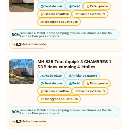
Bord de mer
Forêt
Pataugeoire
Piscine chauffée
Piscine extérieure
Toboggans aquatiques
similaire à Mobil-home camping etoiles Les Dunes de Contis
80%
Landes Fun pass compris
8.2
Moins bien noté
MH 535 Tout équipé 3 CHAMBRES 1
SDB dans camping 4 étoiles
Accès plage
Ambiance nature
Bord de mer
Forêt
Pataugeoire
Piscine chauffée
Piscine extérieure
Toboggans aquatiques
similaire à Mobil-home camping etoiles Les Dunes de Contis
80%
Landes Fun pass compris
8.2
Moins bien noté