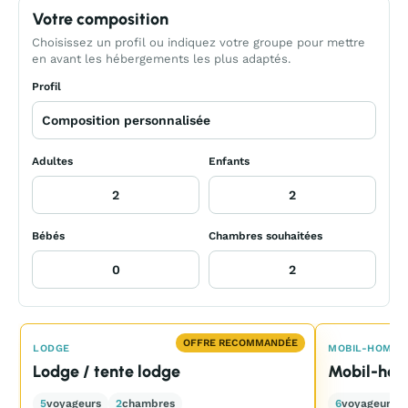
Votre composition
Choisissez un profil ou indiquez votre groupe pour mettre
en avant les hébergements les plus adaptés.
Profil
Adultes
Enfants
Bébés
Chambres souhaitées
OFFRE RECOMMANDÉE
LODGE
MOBIL-HOME
Lodge / tente lodge
Mobil-hom
5
voyageurs
2
chambres
6
voyageurs