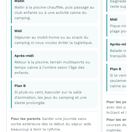
Matin
baignade, sa
reste suppo
Matin à la piscine chauffée, puis passage au
club enfants ou à une activité calme du
camping.
Midi
Pique-nique
Midi
plage pour év
Déjeuner au mobil-home ou au snack du
camping si vous voulez éviter la logistique.
Après-midi
Balade vers 
Après-midi
tranquille à
Retour à la piscine, terrain multisports ou
temps calme à l’ombre selon l’âge des
Plan B
enfants.
Si le vent es
seulement l
Plan B
calme au ca
Si pluie ou vent, basculer sur la salle
d’animation, les jeux du camping et une
Pour les pare
sieste prolongée.
avec des petits
brûlant et la 
Pour les parents
Garder une journée sans
Pour les enfa
sortie extérieure dès le début du séjour aide
courses de du
beaucoup à tenir le rythme.
matinée.