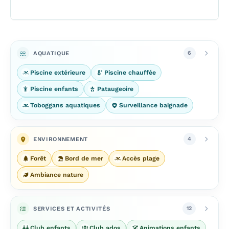
AQUATIQUE
6
Piscine extérieure
Piscine chauffée
Piscine enfants
Pataugeoire
Toboggans aquatiques
Surveillance baignade
ENVIRONNEMENT
4
Forêt
Bord de mer
Accès plage
Ambiance nature
SERVICES ET ACTIVITÉS
12
Club enfants
Club ados
Animations enfants