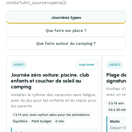
contis?utm_source=openai))
Journées types
Que faire sur place ?
Que faire autour du camping ?
Imprimer
JOUR 1
JOUR 2
Journée zéro voiture: piscine, club
Plage de Co
enfants et coucher de soleil au
signature d
camping
Profiter d’une
avec un repère
Installer le rythme des vacances sans fatigue,
avec du jeu pour les enfants et du repos pour
3 à 18 ans
Ac
les parents.
20 à 30 min al
1 à 14 ans, avec option ados pour les animations
Équilibre
Petit budget
0 min
Matin
Départ tôt p