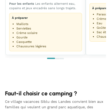
Pour les enfants
Les enfants alternent eau,
copains et jeux encadrés sans longs trajets.
À préparer
Parasol
À préparer
Crème so
Eau
Maillots
Goûter
Serviettes
Sac étan
Crème solaire
Chaussure
Gourde
Casquette
Chaussures légères
Faut-il choisir ce camping ?
Ce village vacances Siblu des Landes convient bien aux
familles qui veulent un grand parc aquatique, des