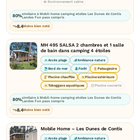
Environnement calme
similaire à Mobil-home camping etoiles Les Dunes de Contis
80%
Landes Fun pass compris
8.4
Moins bien noté
MH 495 SALSA 2 chambres et 1 salle
de bain dans camping 4 étoiles
Accès plage
Ambiance nature
Bord de mer
Forêt
Pataugeoire
Piscine chauffée
Piscine extérieure
Toboggans aquatiques
Piscine couverte
similaire à Mobil-home camping etoiles Les Dunes de Contis
80%
Landes Fun pass compris
8.4
Moins bien noté
Mobile Home – Les Dunes de Contis
Accès plage
Ambiance nature