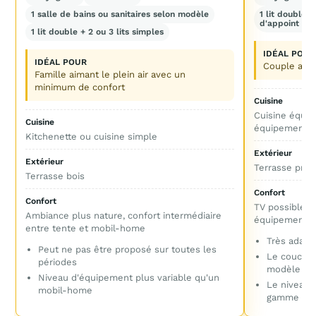
1 salle de bains ou sanitaires selon modèle
1 lit double 
d'appoint po
1 lit double + 2 ou 3 lits simples
IDÉAL POUR
IDÉAL POUR
Couple avec
Famille aimant le plein air avec un
minimum de confort
Cuisine
Cuisine équip
Cuisine
équipements 
Kitchenette ou cuisine simple
Extérieur
Extérieur
Terrasse priva
Terrasse bois
Confort
Confort
TV possible, c
Ambiance plus nature, confort intermédiaire
équipements 
entre tente et mobil-home
Très adapt
Peut ne pas être proposé sur toutes les
Le couchag
périodes
modèle
Niveau d'équipement plus variable qu'un
Le niveau 
mobil-home
gamme cho