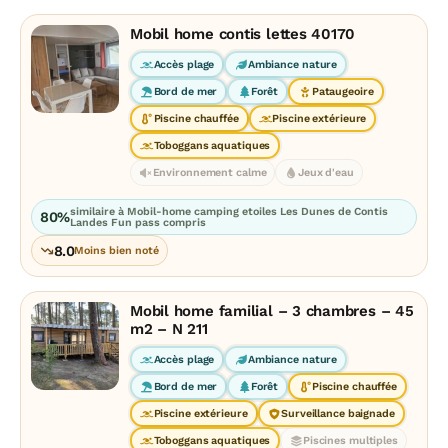
Mobil home contis lettes 40170
Accès plage
Ambiance nature
Bord de mer
Forêt
Pataugeoire
Piscine chauffée
Piscine extérieure
Toboggans aquatiques
Environnement calme
Jeux d'eau
similaire à Mobil-home camping etoiles Les Dunes de Contis
80%
Landes Fun pass compris
8.0
Moins bien noté
Mobil home familial – 3 chambres – 45
m2 – N 211
Accès plage
Ambiance nature
Bord de mer
Forêt
Piscine chauffée
Piscine extérieure
Surveillance baignade
Toboggans aquatiques
Piscines multiples