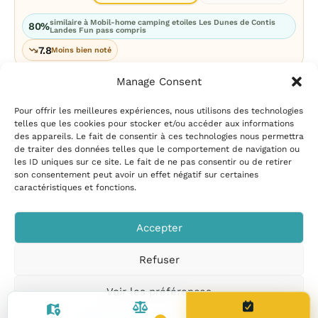
similaire à Mobil-home camping etoiles Les Dunes de Contis
80%
Landes Fun pass compris
7.8
Moins bien noté
Manage Consent
Pour offrir les meilleures expériences, nous utilisons des technologies
telles que les cookies pour stocker et/ou accéder aux informations
des appareils. Le fait de consentir à ces technologies nous permettra
de traiter des données telles que le comportement de navigation ou
les ID uniques sur ce site. Le fait de ne pas consentir ou de retirer
Mentions légales
|
Politique
son consentement peut avoir un effet négatif sur certaines
de confidentialité
|
Conditions
caractéristiques et fonctions.
d’utilisation
|
Contact et
suggestions
|
Politique de
Accepter
cookies
Refuser
CampingPiscine.com
© 2026
Tous droits réservés
.
Voir les préférences