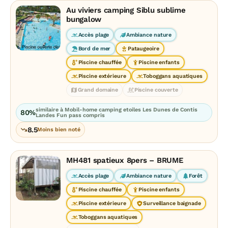
Au viviers camping Siblu sublime
bungalow
Accès plage
Ambiance nature
Bord de mer
Pataugeoire
Piscine chauffée
Piscine enfants
Piscine extérieure
Toboggans aquatiques
Grand domaine
Piscine couverte
similaire à Mobil-home camping etoiles Les Dunes de Contis
80%
Landes Fun pass compris
8.5
Moins bien noté
MH481 spatieux 8pers – BRUME
Accès plage
Ambiance nature
Forêt
Piscine chauffée
Piscine enfants
Piscine extérieure
Surveillance baignade
Toboggans aquatiques