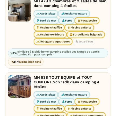
MH 479 3 chambres et 2 salles de bain
dans camping 4 étoiles
Accès plage
Ambiance nature
Bord de mer
Forêt
Pataugeoire
Piscine chauffée
Piscine enfants
Piscine extérieure
Surveillance baignade
Toboggans aquatiques
Jeux d'eau
similaire à Mobil-home camping etoiles Les Dunes de Contis
91%
Landes Fun pass compris
8.2
Moins bien noté
MH 538 TOUT EQUIPE et TOUT
CONFORT 2ch 1sdb dans camping 4
étoiles
Accès plage
Ambiance nature
Bord de mer
Forêt
Pataugeoire
Piscine chauffée
Piscine enfants
Piscine extérieure
Toboggans aquatiques