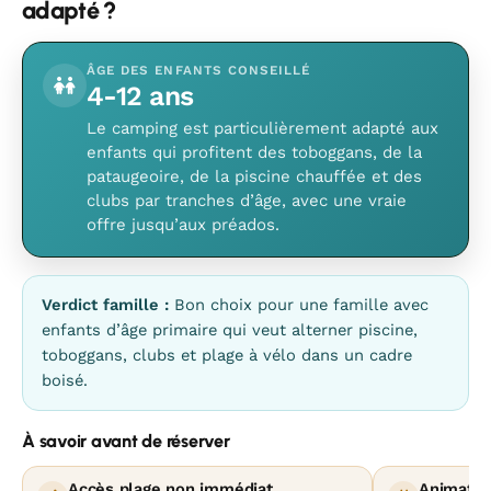
adapté ?
ÂGE DES ENFANTS CONSEILLÉ
4-12 ans
Le camping est particulièrement adapté aux
enfants qui profitent des toboggans, de la
pataugeoire, de la piscine chauffée et des
clubs par tranches d’âge, avec une vraie
offre jusqu’aux préados.
Verdict famille :
Bon choix pour une famille avec
enfants d’âge primaire qui veut alterner piscine,
toboggans, clubs et plage à vélo dans un cadre
boisé.
À savoir avant de réserver
Accès plage non immédiat
Animatio