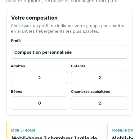
cuisine équipée, terrasse et couchages multiples.
Votre composition
Choisissez un profil ou indiquez votre groupe pour mettre
en avant les hébergements les plus adaptés.
Profil
Adultes
Enfants
Bébés
Chambres souhaitées
E
MOBIL-HOME
MOBIL-HOME
Mobil-home 3 chambres 1 salle de
Mobil-hom