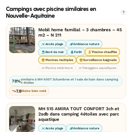
Campings avec piscine similaires en
?
Nouvelle-Aquitaine
Mobil home familial – 3 chambres – 45
m2 – N 211
Accès plage
Ambiance nature
Bord de mer
Forêt
Piscine chauffée
Piscines multiples
Surveillance baignade
Piscine extérieure
Toboggans aquatiques
similaire à MH h007 3chambres et 1 sale de bain dans camping
78%
4 étoiles
7.8
Moins bien noté
MH 515 AMIRA TOUT CONFORT 3ch et
2sdb dans camping 4étoiles avec parc
aquatique
Accès plage
Ambiance nature