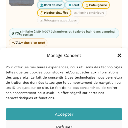
Bord de mer
Forêt
Pataugeoire
Piscine chauffée
Piscine extérieure
Toboggans aquatiques
similaire à MH h007 3chambres et 1 sale de bain dans camping
67%
4 étoiles
7.4
Moins bien noté
Manage Consent
Pour offrir les meilleures expériences, nous utilisons des technologies
telles que les cookies pour stocker et/ou accéder aux informations
des appareils. Le fait de consentir à ces technologies nous permettra
de traiter des données telles que le comportement de navigation ou
les ID uniques sur ce site. Le fait de ne pas consentir ou de retirer
Mentions légales
|
Politique
son consentement peut avoir un effet négatif sur certaines
de confidentialité
|
Conditions
caractéristiques et fonctions.
d’utilisation
|
Contact et
suggestions
|
Politique de
Accepter
cookies
Refuser