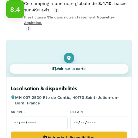
Ce camping a une note globale de
8.4/10
, basée
8.4
sur
491
avis.
?
Il est classé
91e
dans notre classement
Nouvelle-
Aquitaine
.
?
Voir sur la carte
Localisation & disponibilités
MH 007 2530 Rte de Contis, 40170 Saint-Julien-en-
Born, France
ARRIVEE
DEPART
Voir prix / disponibilités