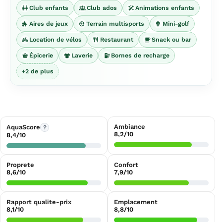
Club enfants
Club ados
Animations enfants
Aires de jeux
Terrain multisports
Mini-golf
Location de vélos
Restaurant
Snack ou bar
Épicerie
Laverie
Bornes de recharge
+2 de plus
Ambiance
AquaScore
?
8,2/10
8,4/10
Proprete
Confort
8,6/10
7,9/10
Rapport qualite-prix
Emplacement
8,1/10
8,8/10