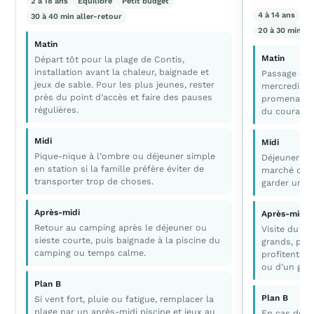
2 à 18 ans
Équilibre
Petit budget
4 à 14 ans
C
30 à 40 min aller-retour
20 à 30 min al
Matin
Matin
Départ tôt pour la plage de Contis,
installation avant la chaleur, baignade et
Passage au 
jeux de sable. Pour les plus jeunes, rester
mercredi ou
près du point d’accès et faire des pauses
promenade d
régulières.
du courant.
Midi
Midi
Pique-nique à l’ombre ou déjeuner simple
Déjeuner su
en station si la famille préfère éviter de
marché ou a
transporter trop de choses.
garder un r
Après-midi
Après-midi
Retour au camping après le déjeuner ou
Visite du ph
sieste courte, puis baignade à la piscine du
grands, pen
camping ou temps calme.
profitent d’
ou d’un goût
Plan B
Plan B
Si vent fort, pluie ou fatigue, remplacer la
plage par un après-midi piscine et jeux au
En cas de pl