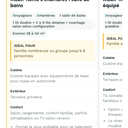
bains
équipé
8
voyageurs
3
chambres
1 salle de bains
8
voyageurs
1 lit double + 4 à 6 lits simples + couchage
1 lit double +
salon selon configuration
possible
Environ 38 à 40 m²
IDÉAL POUR
Famille ave
IDÉAL POUR
Famille nombreuse ou groupe jusqu'à 8
personnes
Cuisine
Cuisine équip
Cuisine
Extérieur
Cuisine équipée avec équipements de base
Terrasse priv
pour repas en autonomie
Confort
Extérieur
TV, climatisat
Terrasse privative
familiaux sel
Confort
Option ada
Salon, rangements, confort familial, parfois
d'espace d
climatisation ou TV selon version
Le niveau 
modèle à l
Format le plus probable pour ce logement