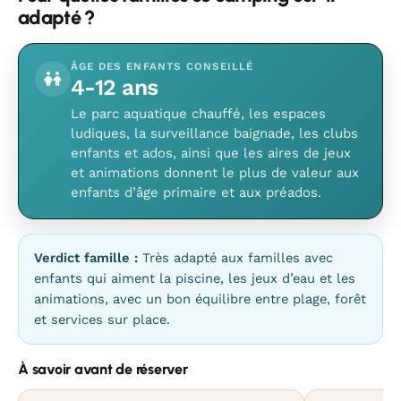
adapté ?
ÂGE DES ENFANTS CONSEILLÉ
4-12 ans
Le parc aquatique chauffé, les espaces
ludiques, la surveillance baignade, les clubs
enfants et ados, ainsi que les aires de jeux
et animations donnent le plus de valeur aux
enfants d’âge primaire et aux préados.
Verdict famille :
Très adapté aux familles avec
enfants qui aiment la piscine, les jeux d’eau et les
animations, avec un bon équilibre entre plage, forêt
et services sur place.
À savoir avant de réserver