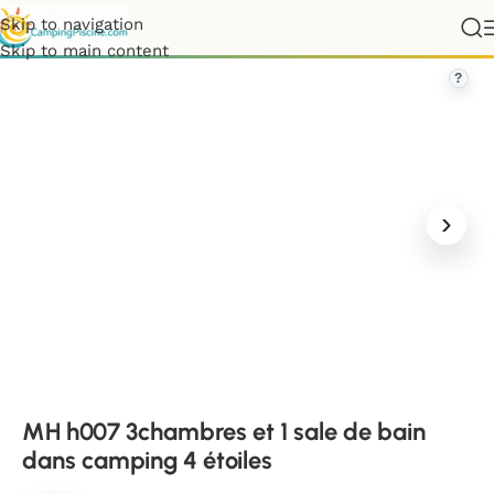
Skip to navigation
H h007 3chambres et 1 sale de bain dans camping 4 étoiles
Skip to main content
?
MH h007 3chambres et 1 sale de bain
dans camping 4 étoiles