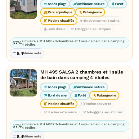
Accès plage
Ambiance nature
Forêt
Parc aquatique
Pataugeoire
Piscine chauffée
Environnement calme
Jeux d'eau
Toboggans aquatiques
similaire à MH h007 3chambres et 1 sale de bain dans camping
67%
4 étoiles
8.4
Même note
MH 495 SALSA 2 chambres et 1 salle
de bain dans camping 4 étoiles
Accès plage
Ambiance nature
Bord de mer
Forêt
Pataugeoire
Piscine chauffée
Piscine couverte
Piscine extérieure
Toboggans aquatiques
similaire à MH h007 3chambres et 1 sale de bain dans camping
67%
4 étoiles
8.4
Même note