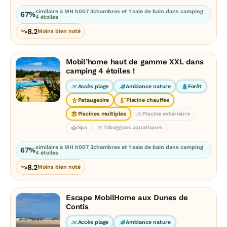
similaire à MH h007 3chambres et 1 sale de bain dans camping
67%
4 étoiles
8.2
Moins bien noté
Mobil’home haut de gamme XXL dans
camping 4 étoiles !
Accès plage
Ambiance nature
Forêt
Pataugeoire
Piscine chauffée
Piscines multiples
Piscine extérieure
Spa
Toboggans aquatiques
similaire à MH h007 3chambres et 1 sale de bain dans camping
67%
4 étoiles
8.2
Moins bien noté
Escape MobilHome aux Dunes de
Contis
Accès plage
Ambiance nature