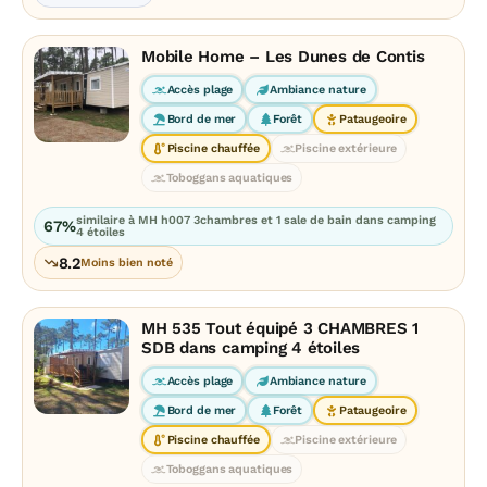
Mobile Home – Les Dunes de Contis
Accès plage
Ambiance nature
Bord de mer
Forêt
Pataugeoire
Piscine chauffée
Piscine extérieure
Toboggans aquatiques
similaire à MH h007 3chambres et 1 sale de bain dans camping
67%
4 étoiles
8.2
Moins bien noté
MH 535 Tout équipé 3 CHAMBRES 1
SDB dans camping 4 étoiles
Accès plage
Ambiance nature
Bord de mer
Forêt
Pataugeoire
Piscine chauffée
Piscine extérieure
Toboggans aquatiques