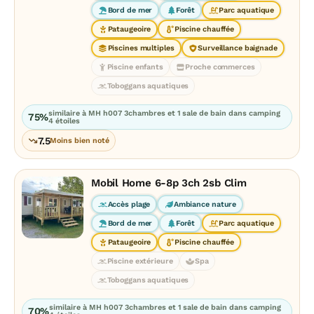
Bord de mer
Forêt
Parc aquatique
Pataugeoire
Piscine chauffée
Piscines multiples
Surveillance baignade
Piscine enfants
Proche commerces
Toboggans aquatiques
similaire à MH h007 3chambres et 1 sale de bain dans camping
75%
4 étoiles
7.5
Moins bien noté
Mobil Home 6-8p 3ch 2sb Clim
Accès plage
Ambiance nature
Bord de mer
Forêt
Parc aquatique
Pataugeoire
Piscine chauffée
Piscine extérieure
Spa
Toboggans aquatiques
similaire à MH h007 3chambres et 1 sale de bain dans camping
70%