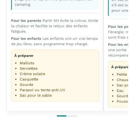
camping.
s’il est ouv
pour une apr
Pour les parents
Partir tôt évite la cohue, limite
la chaleur et facilite le retour des enfants
Pour les pare
fatigués.
l’énergie; mie
sont frais et 
Pour les enfants
Les enfants ont un vrai temps
de jeu libre, sans programme trop chargé.
Pour les enfa
une sortie sim
récompenses e
À préparer
Maillots
À préparer
Serviettes
Crème solaire
Petite mo
Casquette
Chaussur
Gourde
Sac pour 
Parasol ou tente anti-UV
Eau
Sac pour le sable
Gourde
Poussette