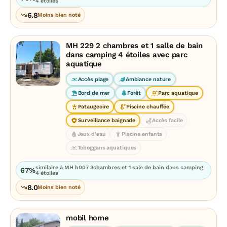
4 étoiles
6.8
Moins bien noté
MH 229 2 chambres et 1 salle de bain
dans camping 4 étoiles avec parc
aquatique
Accès plage
Ambiance nature
Bord de mer
Forêt
Parc aquatique
Pataugeoire
Piscine chauffée
Surveillance baignade
Accès facile
Jeux d'eau
Piscine enfants
Toboggans aquatiques
similaire à MH h007 3chambres et 1 sale de bain dans camping
67%
4 étoiles
8.0
Moins bien noté
mobil home