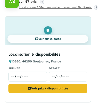
7.9
sur
57
avis.
?
Il est classé
266e
dans notre classement
Occitanie
.
?
Voir sur la carte
Localisation & disponibilités
D660, 46250 Goujounac, France
ARRIVEE
DEPART
Voir prix / disponibilités