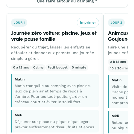
Que faire autour du camping ?
Imprimer
JOUR 1
JOUR 2
Journée zéro voiture: piscine, jeux et
Animaux et
vraie pause famille
Goujounac
Récupérer du trajet, laisser les enfants se
Faire une sor
défouler et donner aux parents une journée
jeunes enfants
simple à gérer.
2 à 12 ans
Éq
0 à 12 ans
Calme
Petit budget
0 minute
10 à 20 minute
Matin
Matin
Matin tranquille au camping avec piscine,
Visite de l
jeux de plein air et temps de repos à
Cache pour v
l’ombre. Pour les tout-petits, garder un
moment concr
créneau court et éviter le soleil fort.
comprendre 
Midi
Midi
Déjeuner sur place ou pique-nique léger;
Retour au c
prévoir suffisamment d’eau, fruits et encas.
ou pique-ni