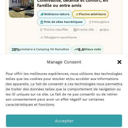
Convivialité, détente et confort, en
famille ou entre amis
Ambiance nature
Piscine extérieure
Près de sites touristiques
Pataugeoire
Piscine chauffée
Proche ville
Spa
Toboggans aquatiques
38%
8.4
similaire à Camping 46 Rainettes
Mieux noté
Manage Consent
Pour offrir les meilleures expériences, nous utilisons des technologies
telles que les cookies pour stocker et/ou accéder aux informations
des appareils. Le fait de consentir à ces technologies nous permettra
de traiter des données telles que le comportement de navigation ou
les ID uniques sur ce site. Le fait de ne pas consentir ou de retirer
Mentions légales
|
Politique
son consentement peut avoir un effet négatif sur certaines
de confidentialité
|
Conditions
caractéristiques et fonctions.
d’utilisation
|
Contact et
suggestions
|
Politique de
Accepter
cookies