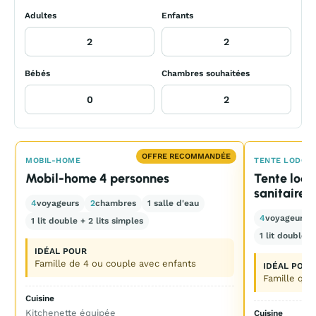
Adultes
Enfants
Bébés
Chambres souhaitées
OFFRE RECOMMANDÉE
MOBIL-HOME
TENTE LODGE
Mobil-home 4 personnes
Tente lodg
sanitaire
4
voyageurs
2
chambres
1 salle d'eau
4
voyageurs
1 lit double + 2 lits simples
1 lit double +
IDÉAL POUR
Famille de 4 ou couple avec enfants
IDÉAL POUR
Famille qui 
Cuisine
Kitchenette équipée
Cuisine