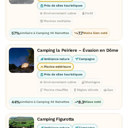
Près de sites touristiques
Environnement calme
Forêt
Piscines multiples
57%
7.7
similaire à Camping 46 Rainettes
Moins bien noté
Camping la Peiriere – Évasion en Dôme
Ambiance nature
Campagne
Piscine extérieure
Près de sites touristiques
Environnement calme
Montagne
Piscine chauffée
Région viticole
Spa
44%
8.3
similaire à Camping 46 Rainettes
Mieux noté
Camping Figurotta
Ambiance nature
Campagne