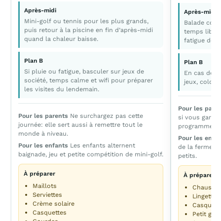
Après-midi
Après-midi
Mini-golf ou tennis pour les plus grands,
Balade cour
puis retour à la piscine en fin d’après-midi
temps libre 
quand la chaleur baisse.
fatigue de d
Plan B
Plan B
Si pluie ou fatigue, basculer sur jeux de
En cas de p
société, temps calme et wifi pour préparer
jeux, colori
les visites du lendemain.
Pour les pare
Pour les parents
Ne surchargez pas cette
si vous garde
journée: elle sert aussi à remettre tout le
programme co
monde à niveau.
Pour les enfa
Pour les enfants
Les enfants alternent
de la ferme ca
baignade, jeu et petite compétition de mini-golf.
petits.
À préparer
À préparer
Maillots
Chaussur
Serviettes
Lingettes
Crème solaire
Casquett
Casquettes
Petit goû