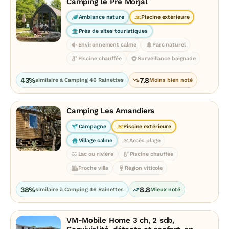
Camping le Pré Morjal
Ambiance nature
Piscine extérieure
Près de sites touristiques
Environnement calme
Parc naturel
Piscine chauffée
Surveillance baignade
43%
7.8
similaire à Camping 46 Rainettes
Moins bien noté
Camping Les Amandiers
Campagne
Piscine extérieure
Village calme
Accès plage
Lac ou rivière
Piscine chauffée
Proche ville
Région viticole
38%
8.8
similaire à Camping 46 Rainettes
Mieux noté
VM-Mobile Home 3 ch, 2 sdb,