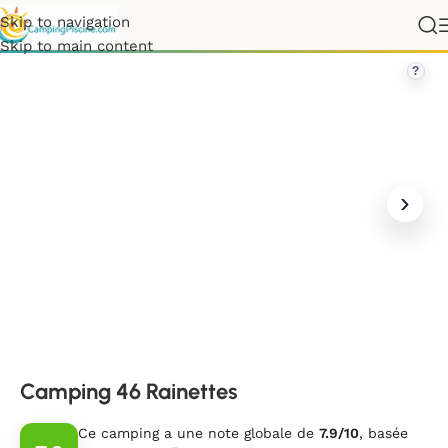
Skip to navigation
France
»
Occitanie
»
Lot
»
Camping 46 Rainettes
Skip to main content
?
Camping 46 Rainettes
Ce camping a une note globale de
7.9/10
, basée