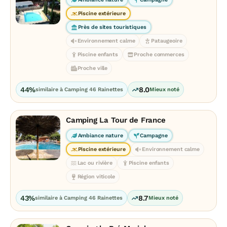
Piscine extérieure
Près de sites touristiques
Environnement calme
Pataugeoire
Piscine enfants
Proche commerces
Proche ville
44%
8.0
similaire à Camping 46 Rainettes
Mieux noté
Camping La Tour de France
Ambiance nature
Campagne
Piscine extérieure
Environnement calme
Lac ou rivière
Piscine enfants
Région viticole
43%
8.7
similaire à Camping 46 Rainettes
Mieux noté