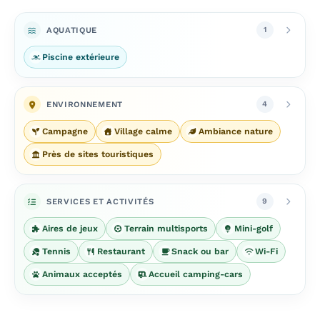
AQUATIQUE
1
Piscine extérieure
ENVIRONNEMENT
4
Campagne
Village calme
Ambiance nature
Près de sites touristiques
SERVICES ET ACTIVITÉS
9
Aires de jeux
Terrain multisports
Mini-golf
Tennis
Restaurant
Snack ou bar
Wi-Fi
Animaux acceptés
Accueil camping-cars