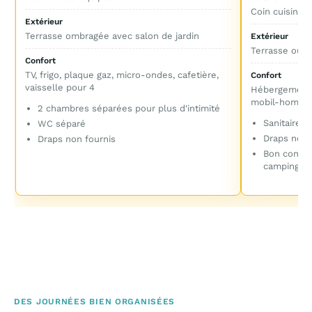
Coin cuisine 
Extérieur
Terrasse ombragée avec salon de jardin
Extérieur
Terrasse ou e
Confort
TV, frigo, plaque gaz, micro-ondes, cafetière,
Confort
vaisselle pour 4
Hébergement p
mobil-home
2 chambres séparées pour plus d'intimité
Sanitaires
WC séparé
Draps non 
Draps non fournis
Bon compro
camping
DES JOURNÉES BIEN ORGANISÉES