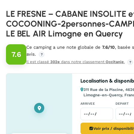
LE FRESNE – CABANE INSOLITE e
COCOONING-2personnes-CAMP
LE BEL AIR Limogne en Quercy
Ce camping a une note globale de
7.6/10
, basée 
7.6
avis.
?
Il est classé
302e
dans notre classement
Occitanie
.
?
Localisation & disponibi
311 Rue de la Piscine, 462
Limogne-en-Quercy, Fran
ARRIVEE
DEPART
Voir prix / disponibil