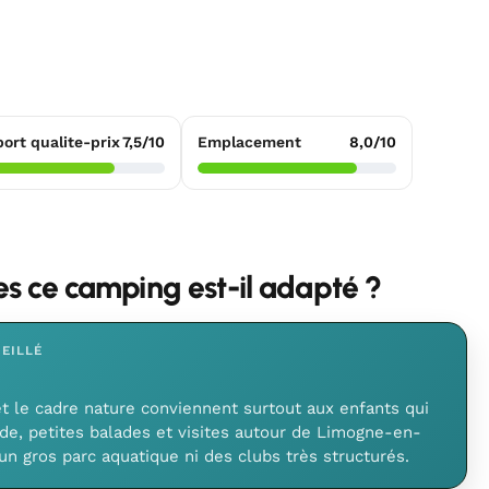
ort qualite-prix
7,5/10
Emplacement
8,0/10
les ce camping est-il adapté ?
EILLÉ
et le cadre nature conviennent surtout aux enfants qui
de, petites balades et visites autour de Limogne-en-
un gros parc aquatique ni des clubs très structurés.