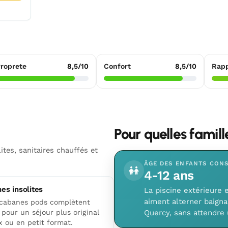
roprete
8,5/10
Confort
8,5/10
Rapp
Pour quelles famil
tes, sanitaires chauffés et
ÂGE DES ENFANTS CONS
4-12 ans
es insolites
La piscine extérieure 
aiment alterner baigna
cabanes pods complètent
e pour un séjour plus original
Quercy, sans attendre 
x ou en petit format.