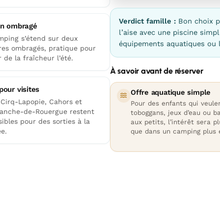
Verdict famille :
Bon choix p
in ombragé
l’aise avec une piscine simp
mping s’étend sur deux
équipements aquatiques ou l
res ombragés, pratique pour
 de la fraîcheur l’été.
À savoir avant de réserver
pour visites
Offre aquatique simple
-Cirq-Lapopie, Cahors et
Pour des enfants qui veule
franche-de-Rouergue restent
toboggans, jeux d’eau ou b
ibles pour des sorties à la
aux petits, l’intérêt sera p
e.
que dans un camping plus 