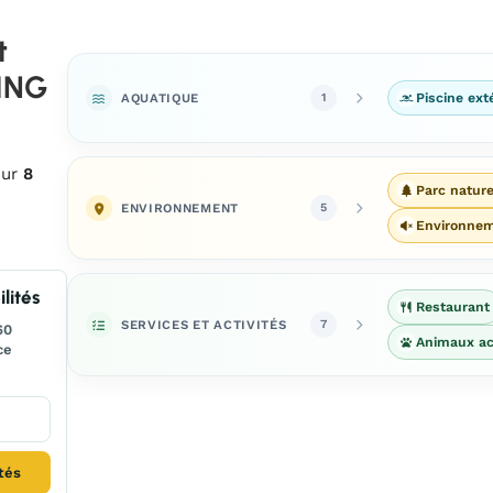
t
ING
AQUATIQUE
Piscine ext
1
sur
8
Parc nature
ENVIRONNEMENT
5
Environne
lités
Restaurant
SERVICES ET ACTIVITÉS
7
60
Animaux ac
ce
ités