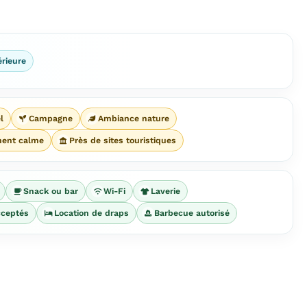
érieure
l
Campagne
Ambiance nature
ment calme
Près de sites touristiques
Snack ou bar
Wi-Fi
Laverie
ceptés
Location de draps
Barbecue autorisé