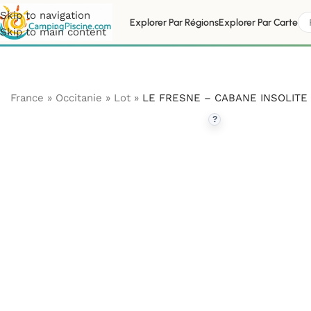
Skip to navigation
Explorer Par Régions
Explorer Par Carte
Skip to main content
France
»
Occitanie
»
Lot
»
LE FRESNE – CABANE INSOLITE 
?