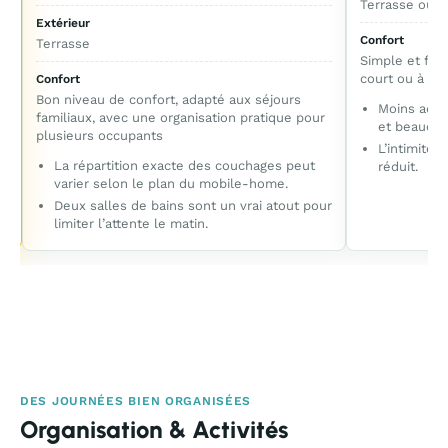
Terrasse ou p
Extérieur
Confort
Terrasse
Simple et fon
court ou à de
Confort
Bon niveau de confort, adapté aux séjours
Moins adap
familiaux, avec une organisation pratique pour
et beaucou
plusieurs occupants
L’intimité 
La répartition exacte des couchages peut
réduit.
varier selon le plan du mobile-home.
Deux salles de bains sont un vrai atout pour
limiter l’attente le matin.
DES JOURNÉES BIEN ORGANISÉES
Organisation & Activités