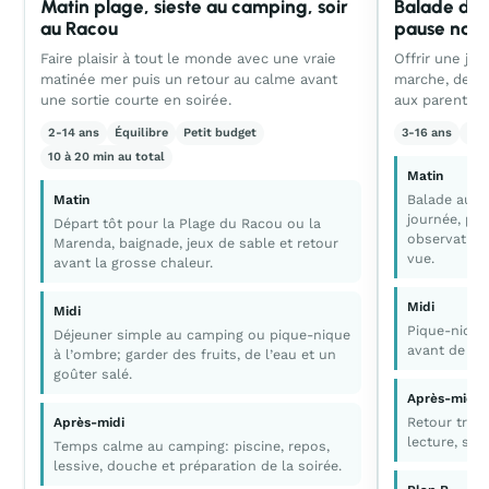
Matin plage, sieste au camping, soir
Balade dou
au Racou
pause natu
Faire plaisir à tout le monde avec une vraie
Offrir une jo
matinée mer puis un retour au calme avant
marche, de l’
une sortie courte en soirée.
aux parents 
2-14 ans
Équilibre
Petit budget
3-16 ans
Ca
10 à 20 min au total
Matin
Balade au P
Matin
journée, pui
Départ tôt pour la Plage du Racou ou la
observation
Marenda, baignade, jeux de sable et retour
vue.
avant la grosse chaleur.
Midi
Midi
Pique-nique
Déjeuner simple au camping ou pique-nique
avant de re
à l’ombre; garder des fruits, de l’eau et un
goûter salé.
Après-midi
Retour tranq
Après-midi
lecture, sie
Temps calme au camping: piscine, repos,
lessive, douche et préparation de la soirée.