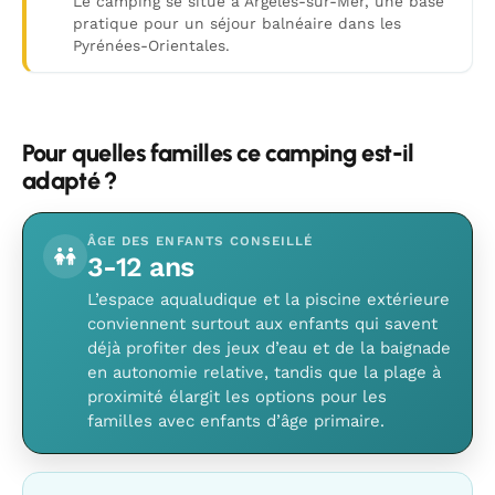
Le camping se situe à Argelès-sur-Mer, une base
pratique pour un séjour balnéaire dans les
Pyrénées-Orientales.
Pour quelles familles ce camping est-il
adapté ?
ÂGE DES ENFANTS CONSEILLÉ
3-12 ans
L’espace aqualudique et la piscine extérieure
conviennent surtout aux enfants qui savent
déjà profiter des jeux d’eau et de la baignade
en autonomie relative, tandis que la plage à
proximité élargit les options pour les
familles avec enfants d’âge primaire.