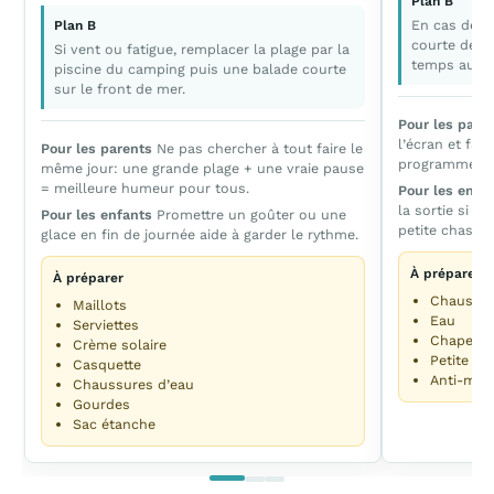
Plan B
En cas de pl
Plan B
courte de la
Si vent ou fatigue, remplacer la plage par la
temps au c
piscine du camping puis une balade courte
sur le front de mer.
Pour les pare
l’écran et fa
Pour les parents
Ne pas chercher à tout faire le
programme tr
même jour: une grande plage + une vraie pause
= meilleure humeur pour tous.
Pour les enfa
la sortie si v
Pour les enfants
Promettre un goûter ou une
petite chasse
glace en fin de journée aide à garder le rythme.
À préparer
À préparer
Chaussur
Maillots
Eau
Serviettes
Chapeau
Crème solaire
Petite co
Casquette
Anti-mou
Chaussures d’eau
Gourdes
Sac étanche