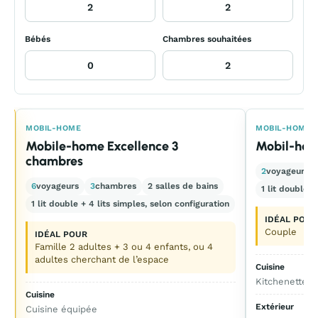
Bébés
Chambres souhaitées
E
MOBIL-HOME
MOBIL-HOME
Mobile-home Excellence 3
Mobil-hom
chambres
2
voyageurs
6
voyageurs
3
chambres
2 salles de bains
1 lit double
1 lit double + 4 lits simples, selon configuration
IDÉAL POUR
Couple
IDÉAL POUR
Famille 2 adultes + 3 ou 4 enfants, ou 4
adultes cherchant de l’espace
Cuisine
Kitchenette o
Cuisine
Extérieur
Cuisine équipée