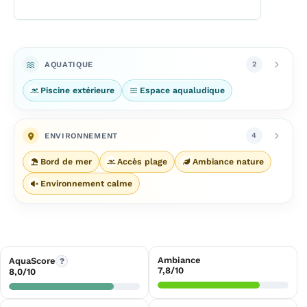
AQUATIQUE
2
Piscine extérieure
Espace aqualudique
ENVIRONNEMENT
4
Bord de mer
Accès plage
Ambiance nature
Environnement calme
Ambiance
AquaScore
?
7,8/10
8,0/10