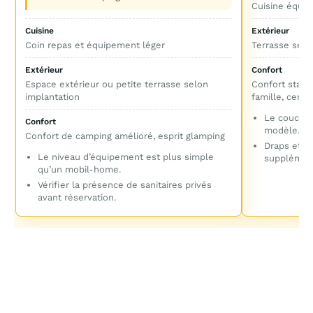
Cuisine équip
Cuisine
Extérieur
Coin repas et équipement léger
Terrasse sem
Extérieur
Confort
Espace extérieur ou petite terrasse selon
Confort stand
implantation
famille, certa
Le couchag
Confort
modèle.
Confort de camping amélioré, esprit glamping
Draps et s
Le niveau d’équipement est plus simple
supplémen
qu’un mobil-home.
Vérifier la présence de sanitaires privés
avant réservation.