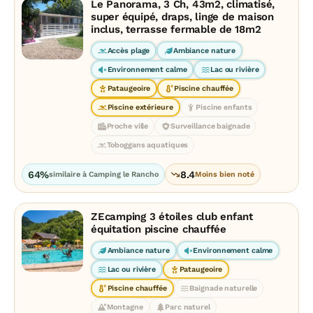
Le Panorama, 3 Ch, 43m2, climatisé,
super équipé, draps, linge de maison
inclus, terrasse fermable de 18m2
Accès plage
Ambiance nature
Environnement calme
Lac ou rivière
Pataugeoire
Piscine chauffée
Piscine extérieure
Piscine enfants
Proche ville
Surveillance baignade
Toboggans aquatiques
64%
8.4
similaire à Camping le Rancho
Moins bien noté
ZEcamping 3 étoiles club enfant
équitation piscine chauffée
Ambiance nature
Environnement calme
Lac ou rivière
Pataugeoire
Piscine chauffée
Baignade naturelle
Montagne
Parc naturel