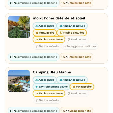
63%
7.9
similaire à Camping le Rancho
Moins bien noté
mobil home détente et soleil
Accès plage
Ambiance nature
Pataugeoire
Piscine chauffée
Piscine extérieure
Bord de mer
Piscine enfants
Toboggans aquatiques
63%
7.8
similaire à Camping le Rancho
Moins bien noté
Camping Bleu Marine
Accès plage
Ambiance nature
Environnement calme
Pataugeoire
Piscine extérieure
Bord de mer
Piscine enfants
63%
7.7
similaire à Camping le Rancho
Moins bien noté