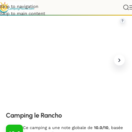
Skip to navigation
ance
»
Occitanie
»
Pyrénées-Orientales
»
Camping le Rancho
Skip to main content
?
Camping le Rancho
Ce camping a une note globale de
10.0/10
, basée