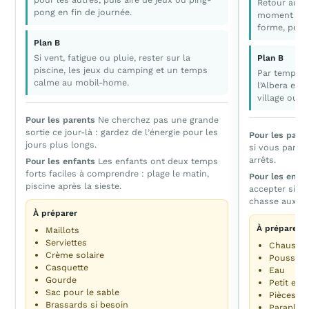
Retour au c
pong en fin de journée.
moment repo
forme, petit
Plan B
Si vent, fatigue ou pluie, rester sur la
Plan B
piscine, les jeux du camping et un temps
Par temps de
calme au mobil-home.
l’Albera et 
village ou u
Pour les parents
Ne cherchez pas une grande
sortie ce jour-là : gardez de l’énergie pour les
Pour les pare
jours plus longs.
si vous partez
arrêts.
Pour les enfants
Les enfants ont deux temps
forts faciles à comprendre : plage le matin,
Pour les enfa
piscine après la sieste.
accepter si v
chasse aux dé
À préparer
À préparer
Maillots
Serviettes
Chaussur
Crème solaire
Poussett
Casquette
Eau
Gourde
Petit en-
Sac pour le sable
Pièces po
Brassards si besoin
Parapluie