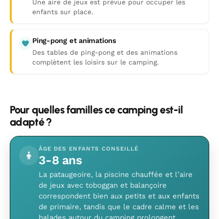
Une aire de jeux est prévue pour occuper les
enfants sur place.
Ping-pong et animations
Des tables de ping-pong et des animations
complètent les loisirs sur le camping.
Pour quelles familles ce camping est-il
adapté ?
ÂGE DES ENFANTS CONSEILLÉ
3-8 ans
La pataugeoire, la piscine chauffée et l’aire
de jeux avec toboggan et balançoire
correspondent bien aux petits et aux enfants
de primaire, tandis que le cadre calme et les
balades autour du camping prolongent