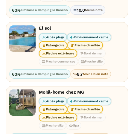
63%
10.0
similaire à Camping le Rancho
Même note
El sol
Accès plage
Environnement calme
Pataugeoire
Piscine chauffée
Piscine extérieure
Bord de mer
Proche commerces
Proche ville
63%
8.7
similaire à Camping le Rancho
Moins bien noté
Mobil-home chez MG
Accès plage
Environnement calme
Pataugeoire
Piscine chauffée
Piscine extérieure
Bord de mer
Proche ville
Spa