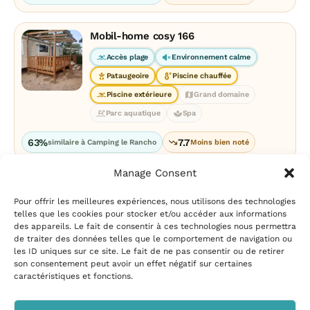
Mobil-home cosy 166
Accès plage
Environnement calme
Pataugeoire
Piscine chauffée
Piscine extérieure
Grand domaine
Parc aquatique
Spa
63%
7.7
similaire à Camping le Rancho
Moins bien noté
Manage Consent
Pour offrir les meilleures expériences, nous utilisons des technologies
telles que les cookies pour stocker et/ou accéder aux informations
des appareils. Le fait de consentir à ces technologies nous permettra
de traiter des données telles que le comportement de navigation ou
les ID uniques sur ce site. Le fait de ne pas consentir ou de retirer
Mentions légales
|
Politique
son consentement peut avoir un effet négatif sur certaines
de confidentialité
|
Conditions
caractéristiques et fonctions.
d’utilisation
|
Contact et
suggestions
|
Politique de