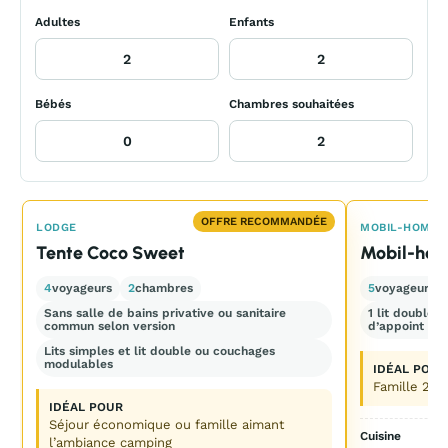
Adultes
Enfants
Bébés
Chambres souhaitées
OFFRE RECOMMANDÉE
LODGE
MOBIL-HOME
Tente Coco Sweet
Mobil-hom
4
voyageurs
2
chambres
5
voyageurs
Sans salle de bains privative ou sanitaire
1 lit double +
commun selon version
d’appoint
Lits simples et lit double ou couchages
modulables
IDÉAL POUR
Famille 2 a
IDÉAL POUR
Séjour économique ou famille aimant
Cuisine
l’ambiance camping