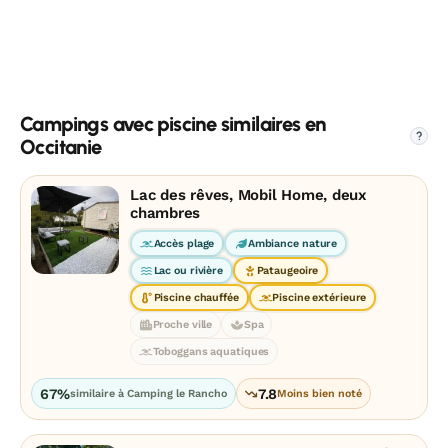
Campings avec piscine similaires en
?
Occitanie
Lac des rêves, Mobil Home, deux
chambres
Accès plage
Ambiance nature
Lac ou rivière
Pataugeoire
Piscine chauffée
Piscine extérieure
Proche ville
Spa
Toboggans aquatiques
67%
7.8
similaire à Camping le Rancho
Moins bien noté