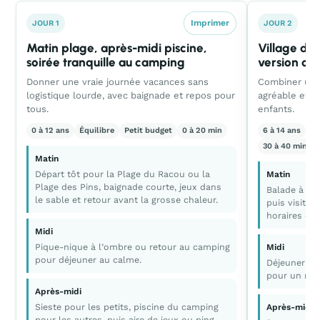
Imprimer
JOUR 1
JOUR 2
Matin plage, après-midi piscine,
Village d’A
soirée tranquille au camping
version cou
Donner une vraie journée vacances sans
Combiner un p
logistique lourde, avec baignade et repos pour
agréable et u
tous.
enfants.
0 à 12 ans
Équilibre
Petit budget
0 à 20 min
6 à 14 ans
C
30 à 40 min al
Matin
Départ tôt pour la Plage du Racou ou la
Matin
Plage des Pins, baignade courte, jeux dans
Balade à Arg
le sable et retour avant la grosse chaleur.
puis visite d
horaires du 
Midi
Pique-nique à l’ombre ou retour au camping
Midi
pour déjeuner au calme.
Déjeuner au
pour un rep
Après-midi
Sieste pour les petits, piscine du camping
Après-midi
pour les autres, puis aire de jeux ou ping-