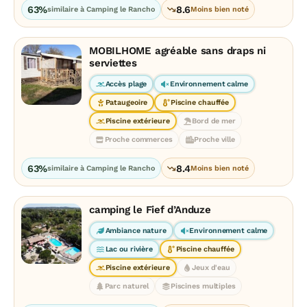
63%
8.6
similaire à Camping le Rancho
Moins bien noté
MOBILHOME agréable sans draps ni
serviettes
Accès plage
Environnement calme
Pataugeoire
Piscine chauffée
Piscine extérieure
Bord de mer
Proche commerces
Proche ville
63%
8.4
similaire à Camping le Rancho
Moins bien noté
camping le Fief d’Anduze
Ambiance nature
Environnement calme
Lac ou rivière
Piscine chauffée
Piscine extérieure
Jeux d'eau
Parc naturel
Piscines multiples