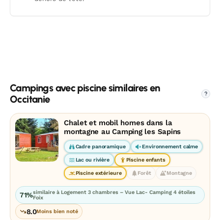
Campings avec piscine similaires en
?
Occitanie
Chalet et mobil homes dans la
montagne au Camping les Sapins
Cadre panoramique
Environnement calme
Lac ou rivière
Piscine enfants
Piscine extérieure
Forêt
Montagne
similaire à Logement 3 chambres – Vue Lac- Camping 4 étoiles
71%
Foix
8.0
Moins bien noté