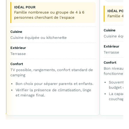
IDÉAL POUR
IDÉAL POUR
Famille nombreuse ou groupe de 4 à 6
Famille 4 p
personnes cherchant de l'espace
Cuisine
Cuisine
Cuisine équip
Cuisine équipée ou kitchenette
Extérieur
Extérieur
Terrasse
Terrasse
Confort
Confort
Bon niveau de
TV possible, rangements, confort standard de
fonctionnel
camping
Souvent le
Bon choix pour séparer parents et enfants.
budget et c
Vérifier la présence de climatisation, linge
La capacit
et ménage final.
couchage s