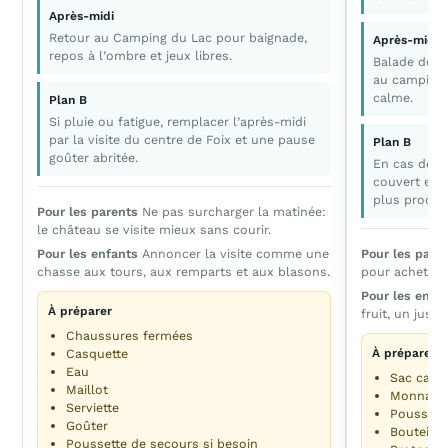
Après-midi
Retour au Camping du Lac pour baignade,
Après-midi
repos à l’ombre et jeux libres.
Balade douce
au camping 
calme.
Plan B
Si pluie ou fatigue, remplacer l’après-midi
par la visite du centre de Foix et une pause
Plan B
goûter abritée.
En cas de pl
couvert et r
plus proche
Pour les parents
Ne pas surcharger la matinée:
le château se visite mieux sans courir.
Pour les enfants
Annoncer la visite comme une
Pour les pare
chasse aux tours, aux remparts et aux blasons.
pour acheter 
Pour les enfa
À préparer
fruit, un jus 
Chaussures fermées
Casquette
À préparer
Eau
Sac caba
Maillot
Monnaie 
Serviette
Poussett
Goûter
Bouteille
Poussette de secours si besoin