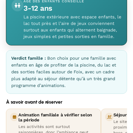
ÂGE DES ENFANTS CONSEILLÉ
3-12 ans
La piscine extérieure avec espace enfants, le
lac tout près et l’aire de jeux conviennent
surtout aux enfants qui alternent baignade,
jeux simples et petites sorties en famille.
Verdict famille :
Bon choix pour une famille avec
enfants en âge de profiter de la piscine, du lac et
des sorties faciles autour de Foix, avec un cadre
plus adapté au séjour détente qu’à un très grand
programme d’animations.
À savoir avant de réserver
Animation familiale à vérifier selon
Séjour pl
la période
Le site me
Les activités sont surtout
proximité
saisonnières, donc l’ambiance peut
base, pas