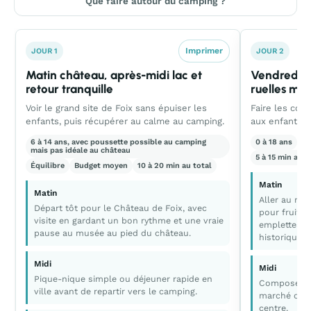
Que faire autour du camping ?
Imprimer
JOUR 1
JOUR 2
Matin château, après-midi lac et
Vendredi l
retour tranquille
ruelles mé
Voir le grand site de Foix sans épuiser les
Faire les cou
enfants, puis récupérer au calme au camping.
aux enfants u
6 à 14 ans, avec poussette possible au camping
0 à 18 ans
C
mais pas idéale au château
5 à 15 min au t
Équilibre
Budget moyen
10 à 20 min au total
Matin
Matin
Aller au mar
Départ tôt pour le Château de Foix, avec
pour fruits,
visite en gardant un bon rythme et une vraie
emplettes, 
pause au musée au pied du château.
historique.
Midi
Midi
Pique-nique simple ou déjeuner rapide en
Composer un
ville avant de repartir vers le camping.
marché ou d
centre.