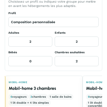
Choisissez un profil ou indiquez votre groupe pour mettre
en avant les hébergements les plus adaptés.
Profil
Adultes
Enfants
Bébés
Chambres souhaitées
E
MOBIL-HOME
MOBIL-HOME
Mobil-home 3 chambres
Mobil-hom
6
voyageurs
3
chambres
1 salle de bains
6
voyageurs
1 lit double + 4 lits simples
1 lit double 
convertible