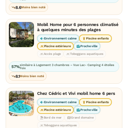
8.6
Moins bien noté
Mobil Home pour 6 personnes climatisé
à quelques minutes des plages
Environnement calme
Piscine enfants
Piscine extérieure
Proche ville
Accès plage
Toboggans aquatiques
similaire à Logement 3 chambres – Vue Lac- Camping 4 étoiles
57%
Foix
8.1
Moins bien noté
Chez Cédric et Vivi mobil home 6 pers
Environnement calme
Piscine enfants
Piscine extérieure
Proche ville
Bord de mer
Grand domaine
Toboggans aquatiques