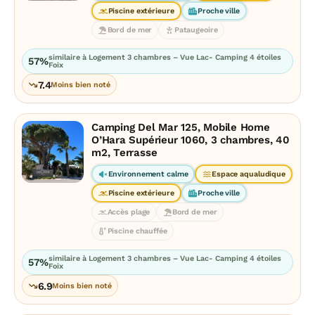
Piscine extérieure
Proche ville
Bord de mer
Pataugeoire
similaire à Logement 3 chambres – Vue Lac- Camping 4 étoiles
57%
Foix
7.4
Moins bien noté
Camping Del Mar 125, Mobile Home
O’Hara Supérieur 1060, 3 chambres, 40
m2, Terrasse
Environnement calme
Espace aqualudique
Piscine extérieure
Proche ville
Accès plage
Bord de mer
Piscine chauffée
similaire à Logement 3 chambres – Vue Lac- Camping 4 étoiles
57%
Foix
6.9
Moins bien noté