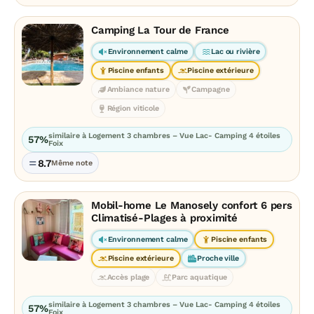
Camping La Tour de France
Environnement calme
Lac ou rivière
Piscine enfants
Piscine extérieure
Ambiance nature
Campagne
Région viticole
similaire à Logement 3 chambres – Vue Lac- Camping 4 étoiles
57%
Foix
8.7
Même note
Mobil-home Le Manosely confort 6 pers
Climatisé-Plages à proximité
Environnement calme
Piscine enfants
Piscine extérieure
Proche ville
Accès plage
Parc aquatique
similaire à Logement 3 chambres – Vue Lac- Camping 4 étoiles
57%
Foix