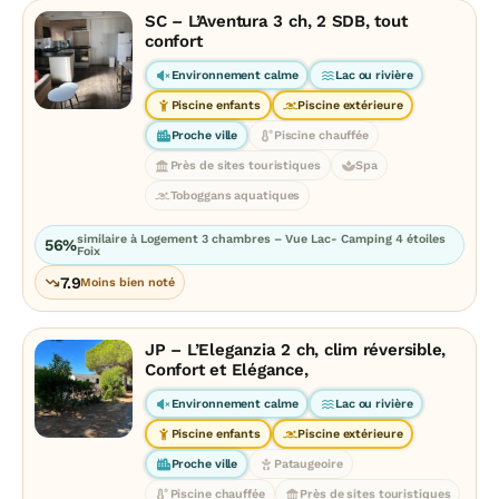
SC – L’Aventura 3 ch, 2 SDB, tout
confort
Environnement calme
Lac ou rivière
Piscine enfants
Piscine extérieure
Proche ville
Piscine chauffée
Près de sites touristiques
Spa
Toboggans aquatiques
similaire à Logement 3 chambres – Vue Lac- Camping 4 étoiles
56%
Foix
7.9
Moins bien noté
JP – L’Eleganzia 2 ch, clim réversible,
Confort et Elégance,
Environnement calme
Lac ou rivière
Piscine enfants
Piscine extérieure
Proche ville
Pataugeoire
Piscine chauffée
Près de sites touristiques