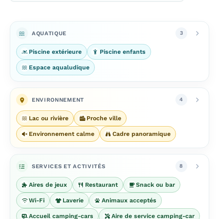
AQUATIQUE
3
Piscine extérieure
Piscine enfants
Espace aqualudique
ENVIRONNEMENT
4
Lac ou rivière
Proche ville
Environnement calme
Cadre panoramique
SERVICES ET ACTIVITÉS
8
Aires de jeux
Restaurant
Snack ou bar
Wi-Fi
Laverie
Animaux acceptés
Accueil camping-cars
Aire de service camping-car