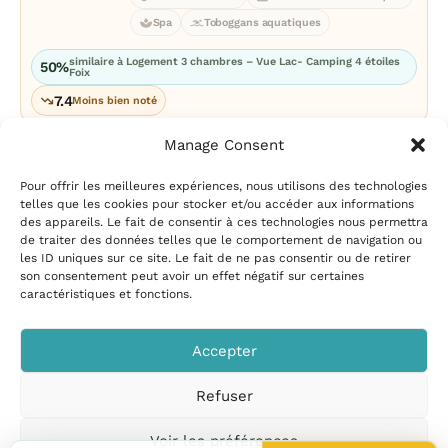
Spa
Toboggans aquatiques
similaire à Logement 3 chambres – Vue Lac- Camping 4 étoiles
50%
Foix
7.4
Moins bien noté
Manage Consent
Pour offrir les meilleures expériences, nous utilisons des technologies
telles que les cookies pour stocker et/ou accéder aux informations
des appareils. Le fait de consentir à ces technologies nous permettra
de traiter des données telles que le comportement de navigation ou
les ID uniques sur ce site. Le fait de ne pas consentir ou de retirer
Mentions légales
|
Politique
son consentement peut avoir un effet négatif sur certaines
de confidentialité
|
Conditions
caractéristiques et fonctions.
d’utilisation
|
Contact et
suggestions
|
Politique de
Accepter
cookies
Refuser
CampingPiscine.com
© 2026
Tous droits réservés
.
Voir les préférences