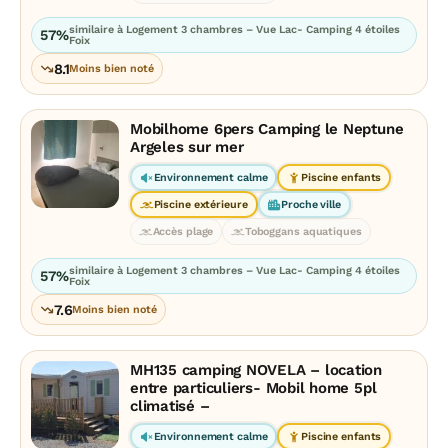
similaire à Logement 3 chambres – Vue Lac- Camping 4 étoiles
57%
Foix
8.1
Moins bien noté
Mobilhome 6pers Camping le Neptune
Argeles sur mer
Environnement calme
Piscine enfants
Piscine extérieure
Proche ville
Accès plage
Toboggans aquatiques
similaire à Logement 3 chambres – Vue Lac- Camping 4 étoiles
57%
Foix
7.6
Moins bien noté
MH135 camping NOVELA – location
entre particuliers- Mobil home 5pl
climatisé –
Environnement calme
Piscine enfants