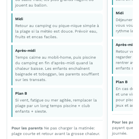
jouent au ballon.
Midi
Midi
Déjeuner sim
vous voulez
Retour au camping ou pique-nique simple à
rythme lent 
la plage si la météo est douce. Prévoir eau,
fruits et encas faciles.
Après-midi
Après-midi
Retour vers 
regarder les
Temps calme au mobil-home, puis piscine
rentrer avan
du camping en fin d’après-midi quand la
enfants son
chaleur baisse. Les enfants enchaînent
baignade et toboggan, les parents soufflent
sur les transats.
Plan B
En cas de p
Plan B
et une visit
pour piscine
Si vent, fatigue ou mer agitée, remplacer la
jeux et activ
plage par un long temps piscine + club
enfants + sieste.
Pour les pare
payant que vo
Pour les parents
Ne pas charger la matinée:
journée.
plage courte et retour avant la grosse chaleur.