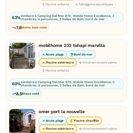
Piscine enfants
Toboggans aquatiques
similaire à Camping Del Mar B70, Mobile Home Excellence, 3
63%
chambres, 6 personnes, 2 Salles de Bain, bord de mer
7.8
Moins bien noté
mobilhome 232 tohapi marvilla
Accès plage
Bord de mer
Piscine extérieure
Environnement calme
Piscine enfants
similaire à Camping Del Mar B70, Mobile Home Excellence, 3
60%
chambres, 6 personnes, 2 Salles de Bain, bord de mer
8.5
Mieux noté
omer port la nouvelle
Accès plage
Piscine chauffée
Piscine extérieure
Environnement calme