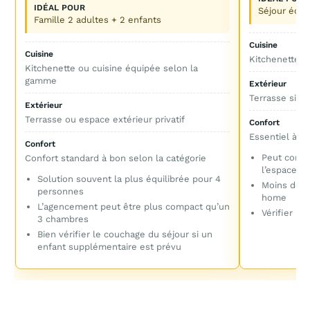
IDÉAL POUR
Séjour écon
Famille 2 adultes + 2 enfants
Cuisine
Cuisine
Kitchenette f
Kitchenette ou cuisine équipée selon la
gamme
Extérieur
Terrasse simp
Extérieur
Terrasse ou espace extérieur privatif
Confort
Essentiel à c
Confort
Peut conven
Confort standard à bon selon la catégorie
l’espace r
Solution souvent la plus équilibrée pour 4
Moins de r
personnes
home
L’agencement peut être plus compact qu’un
Vérifier la
3 chambres
Bien vérifier le couchage du séjour si un
enfant supplémentaire est prévu