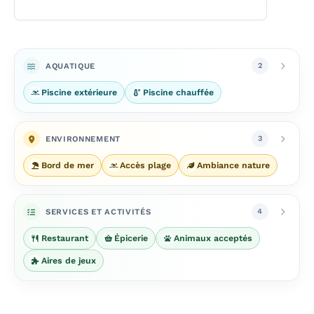
AQUATIQUE
2
Piscine extérieure
Piscine chauffée
ENVIRONNEMENT
3
Bord de mer
Accès plage
Ambiance nature
SERVICES ET ACTIVITÉS
4
Restaurant
Épicerie
Animaux acceptés
Aires de jeux