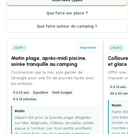
Que faire sur place ?
Que faire autour du camping ?
Imprimer
JOUR 1
JOUR 2
Matin plage, après-midi piscine,
Collioure e
soirée tranquille au camping
et glace au
Commencer par la mer puis garder de
Offrir une vr
l’énergie pour une fin de journée facile avec
imposer un p
les enfants.
4 à 14 ans
Éq
0 à 12 ans
Équilibre
Petit budget
30 à 40 minute
0 à 15 minutes
Matin
Matin
Partir tôt 
une balade c
Départ tôt pour la Grande plage d’Argelès-
choisir soit
sur-Mer. Baignade, château de sable, petite
montée au F
pause à l’ombre. Les tout-petits profitent
sont en for
du sable frais; les plus grands nagent ou