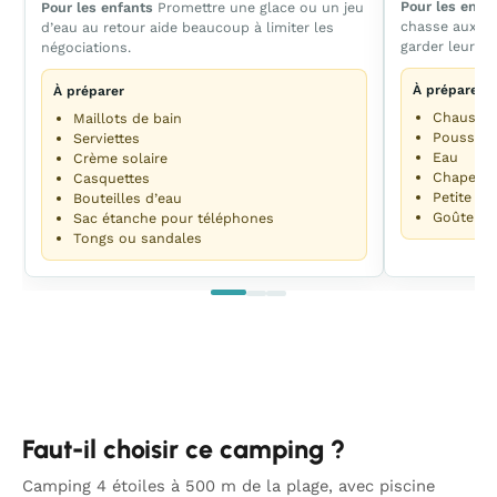
Pour les enfa
Pour les enfants
Promettre une glace ou un jeu
chasse aux co
d’eau au retour aide beaucoup à limiter les
garder leur at
négociations.
À préparer
À préparer
Chaussur
Maillots de bain
Poussette
Serviettes
Eau
Crème solaire
Chapeau
Casquettes
Petite mo
Bouteilles d’eau
Goûter
Sac étanche pour téléphones
Tongs ou sandales
Faut-il choisir ce camping ?
Camping 4 étoiles à 500 m de la plage, avec piscine