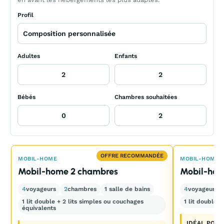
Profil
Adultes
Enfants
Bébés
Chambres souhaitées
OFFRE RECOMMANDÉE
MOBIL-HOME
MOBIL-HOME
Mobil-home 2 chambres
Mobil-ho
4
voyageurs
2
chambres
1 salle de bains
4
voyageurs
1 lit double + 2 lits simples ou couchages
1 lit double 
équivalents
IDÉAL POUR