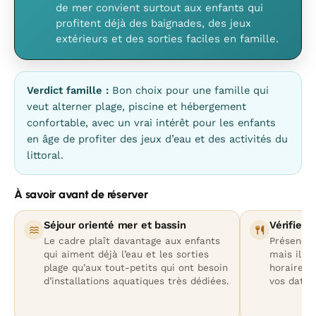
de mer convient surtout aux enfants qui
profitent déjà des baignades, des jeux
extérieurs et des sorties faciles en famille.
Verdict famille :
Bon choix pour une famille qui
veut alterner plage, piscine et hébergement
confortable, avec un vrai intérêt pour les enfants
en âge de profiter des jeux d’eau et des activités du
littoral.
À savoir avant de réserver
Séjour orienté mer et bassin
Vérifier 
Le cadre plaît davantage aux enfants
Présence 
qui aiment déjà l’eau et les sorties
mais il re
plage qu’aux tout-petits qui ont besoin
horaires 
d’installations aquatiques très dédiées.
vos dates