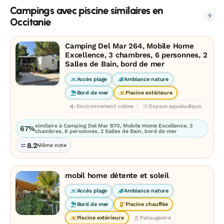
Campings avec piscine similaires en
?
Occitanie
Camping Del Mar 264, Mobile Home
Excellence, 3 chambres, 6 personnes, 2
Salles de Bain, bord de mer
Accès plage
Ambiance nature
Bord de mer
Piscine extérieure
Environnement calme
Espace aqualudique
similaire à Camping Del Mar B70, Mobile Home Excellence, 3
67%
chambres, 6 personnes, 2 Salles de Bain, bord de mer
8.2
Même note
mobil home détente et soleil
Accès plage
Ambiance nature
Bord de mer
Piscine chauffée
Piscine extérieure
Pataugeoire