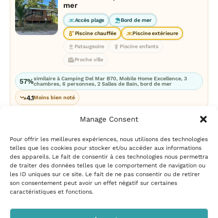
mer
Accès plage
Bord de mer
Piscine chauffée
Piscine extérieure
Pataugeoire
Piscine enfants
Proche ville
similaire à Camping Del Mar B70, Mobile Home Excellence, 3
57%
chambres, 6 personnes, 2 Salles de Bain, bord de mer
4.1
Moins bien noté
Manage Consent
Pour offrir les meilleures expériences, nous utilisons des technologies
telles que les cookies pour stocker et/ou accéder aux informations
des appareils. Le fait de consentir à ces technologies nous permettra
de traiter des données telles que le comportement de navigation ou
les ID uniques sur ce site. Le fait de ne pas consentir ou de retirer
Mentions légales
|
Politique
son consentement peut avoir un effet négatif sur certaines
de confidentialité
|
Conditions
caractéristiques et fonctions.
d’utilisation
|
Contact et
suggestions
|
Politique de