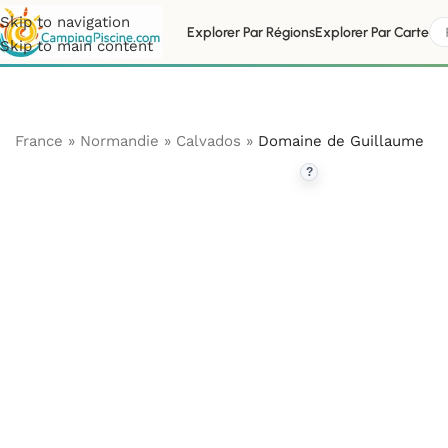
Skip to navigation
Explorer Par Régions
Explorer Par Carte
Skip to main content
France
»
Normandie
»
Calvados
»
Domaine de Guillaume
?