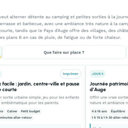
ut alterner détente au camping et petites sorties à la journée
 terrasse et barbecue, avec une ambiance très nature à la cam
 courte, tandis que le Pays d’Auge offre des villages, des chât
s plans B en cas de pluie, de fatigue ou de forte chaleur.
Que faire sur place ?
Imprimer
JOUR 3
x facile : jardin, centre-ville et pause
Journée patrimoin
e courte
d’Auge
er sortie urbaine simple, jeu pour les enfants
Offrir une vraie sort
te emblématique pour les parents.
nature et ambiance n
ans
Calme
Petit budget
4 à 16 ans
Équilibre
 minutes aller-retour
1 h 15 à 1 h 30 aller-ret