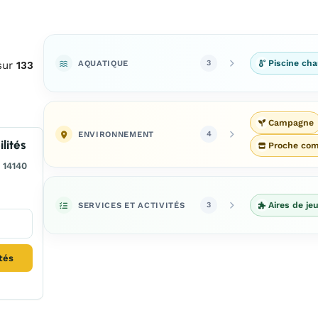
AQUATIQUE
Piscine cha
3
sur
133
Campagne
ENVIRONNEMENT
4
lités
Proche co
 14140
SERVICES ET ACTIVITÉS
Aires de je
3
ités