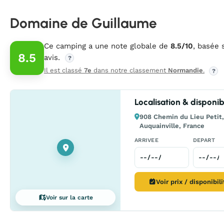
Domaine de Guillaume
Ce camping a une note globale de
8.5/10
, basée 
8.5
avis.
?
Il est classé
7e
dans notre classement
Normandie
.
?
Localisation & disponibi
908 Chemin du Lieu Petit,
Auquainville, France
ARRIVEE
DEPART
Voir prix / disponibil
Voir sur la carte