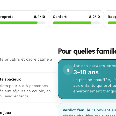
roprete
8,4/10
Confort
8,2/10
Rapp
Pour quelles famil
s privatifs et cadre calme à
ÂGE DES ENFANTS CONS
3-10 ans
ts spacieux
La piscine chauffée, l’
aux enfants qui profit
alets pour 4 à 8 personnes,
és aux séjours en couple, en
environnement tranquil
ou avec enfants.
Verdict famille :
Convient su
de jeux
piscine chauffée et un cadr