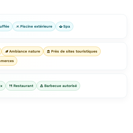
uffée
Piscine extérieure
Spa
Ambiance nature
Près de sites touristiques
mmerces
ux
Restaurant
Barbecue autorisé