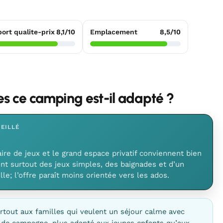
ort qualite-prix
8,1/10
Emplacement
8,5/10
les ce camping est-il adapté ?
EILLÉ
aire de jeux et le grand espace privatif conviennent bien
ent surtout des jeux simples, des baignades et d’un
le; l’offre paraît moins orientée vers les ados.
rtout aux familles qui veulent un séjour calme avec
e de campagne, plus adapté aux jeunes enfants qu’aux