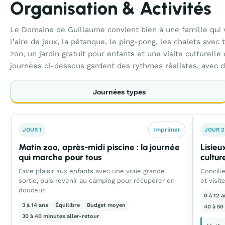
Organisation & Activités
Le Domaine de Guillaume convient bien à une famille qui ve
l’aire de jeux, la pétanque, le ping-pong, les chalets avec
zoo, un jardin gratuit pour enfants et une visite culturelle
journées ci-dessous gardent des rythmes réalistes, avec de
Journées types
Imprimer
JOUR 1
JOUR 2
Matin zoo, après-midi piscine : la journée
Lisieu
qui marche pour tous
cultur
Faire plaisir aux enfants avec une vraie grande
Concili
sortie, puis revenir au camping pour récupérer en
et visi
douceur.
0 à 12 
3 à 14 ans
Équilibre
Budget moyen
40 à 50
30 à 40 minutes aller-retour