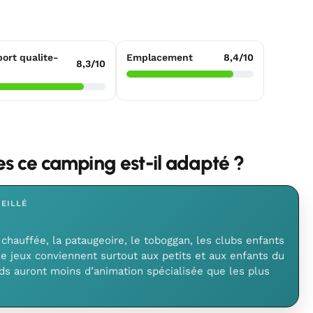
ort qualite-
Emplacement
8,4/10
8,3/10
les ce camping est-il adapté ?
EILLÉ
 chauffée, la pataugeoire, le toboggan, les clubs enfants
e jeux conviennent surtout aux petits et aux enfants du
nds auront moins d’animation spécialisée que les plus