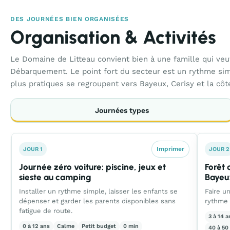
DES JOURNÉES BIEN ORGANISÉES
Organisation & Activités
Le Domaine de Litteau convient bien à une famille qui veut
Débarquement. Le point fort du secteur est un rythme simp
plus pratiques se regroupent vers Bayeux, Cerisy et la cô
Journées types
Imprimer
JOUR 1
JOUR 2
Journée zéro voiture: piscine, jeux et
Forêt 
sieste au camping
Bayeu
Installer un rythme simple, laisser les enfants se
Faire u
dépenser et garder les parents disponibles sans
rythme 
fatigue de route.
3 à 14 a
0 à 12 ans
Calme
Petit budget
0 min
40 à 50