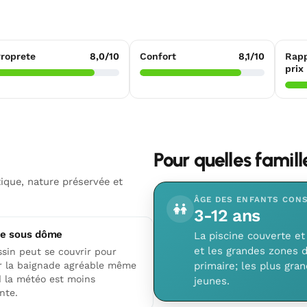
roprete
8,0/10
Confort
8,1/10
Rapp
prix
Pour quelles famil
que, nature préservée et
ÂGE DES ENFANTS CONS
3-12 ans
ne sous dôme
La piscine couverte et
et les grandes zones d
ssin peut se couvrir pour
r la baignade agréable même
primaire; les plus gra
 la météo est moins
jeunes.
nte.