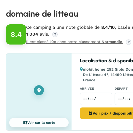
domaine de litteau
Ce camping a une note globale de
8.4/10
, basée 
8.4
1 004
avis.
?
Il est classé
10e
dans notre classement
Normandie
.
?
Localisation & disponibi
mobil home 252 Siblu Do
De Litteau 4*, 14490 Litte
France
ARRIVEE
DEPART
Voir prix / disponibil
Voir sur la carte