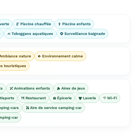
verte
Piscine chauffée
Piscine enfants
e
Toboggans aquatiques
Surveillance baignade
Ambiance nature
Environnement calme
es touristiques
ts
Animations enfants
Aires de jeux
tisports
Restaurant
Épicerie
Laverie
Wi-Fi
mping-cars
Aire de service camping-car
mping-car