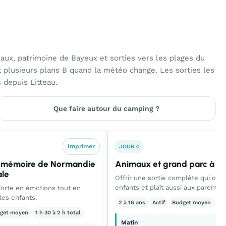
maux, patrimoine de Bayeux et sorties vers les plages du
t plusieurs plans B quand la météo change. Les sorties les
 depuis Litteau.
Que faire autour du camping ?
Imprimer
JOUR 4
 mémoire de Normandie
Animaux et grand parc à Ju
ale
Offrir une sortie complète qui occ
enfants et plaît aussi aux parents.
orte en émotions tout en
les enfants.
2 à 16 ans
Actif
Budget moyen
1 h
get moyen
1 h 30 à 2 h total
Matin