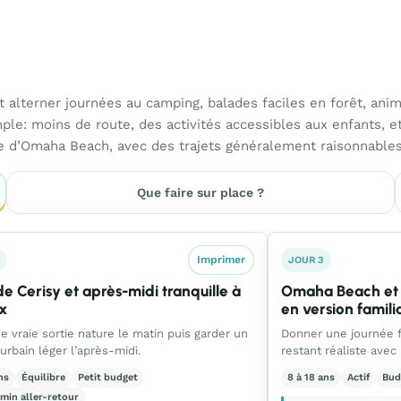
 alterner journées au camping, balades faciles en forêt, ani
le: moins de route, des activités accessibles aux enfants, e
te d’Omaha Beach, avec des trajets généralement raisonnables
Que faire sur place ?
Imprimer
JOUR 3
de Cerisy et après-midi tranquille à
Omaha Beach et
x
en version famili
ne vraie sortie nature le matin puis garder un
Donner une journée f
urbain léger l’après-midi.
restant réaliste avec 
ns
Équilibre
Petit budget
8 à 18 ans
Actif
Bud
 min aller-retour