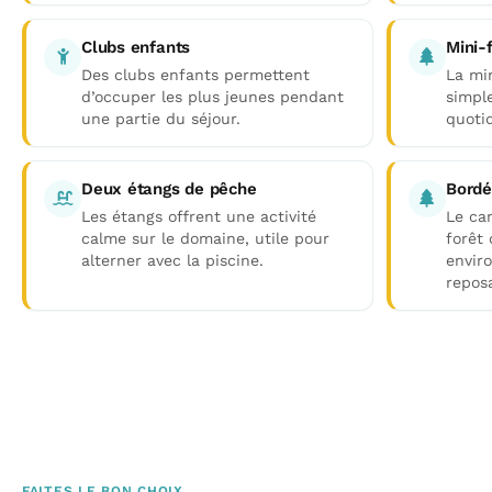
Clubs enfants
Mini-
Des clubs enfants permettent
La mi
d’occuper les plus jeunes pendant
simpl
une partie du séjour.
quotid
Deux étangs de pêche
Bordé
Les étangs offrent une activité
Le cam
calme sur le domaine, utile pour
forêt 
alterner avec la piscine.
envir
repos
FAITES LE BON CHOIX