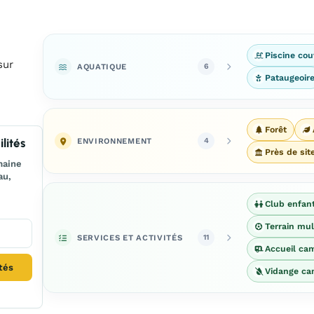
Piscine cou
sur
AQUATIQUE
6
Pataugeoir
Forêt
ENVIRONNEMENT
lités
4
Près de sit
maine
au,
Club enfan
Terrain mul
SERVICES ET ACTIVITÉS
11
Accueil ca
ités
Vidange ca