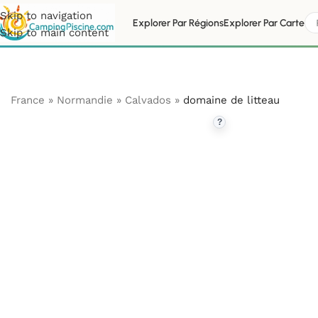
Skip to navigation
Explorer Par Régions
Explorer Par Carte
Skip to main content
France
»
Normandie
»
Calvados
»
domaine de litteau
?