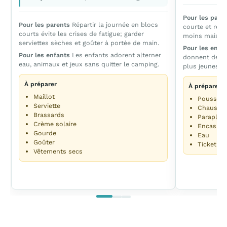
Pour les pare
Pour les parents
Répartir la journée en blocs
courte et réal
courts évite les crises de fatigue; garder
moins mais gar
serviettes sèches et goûter à portée de main.
Pour les enfa
Pour les enfants
Les enfants adorent alterner
donnent des pa
eau, animaux et jeux sans quitter le camping.
plus jeunes à 
À préparer
À préparer
Maillot
Poussett
Serviette
Chaussur
Brassards
Parapluie
Crème solaire
Encas
Gourde
Eau
Goûter
Ticket de
Vêtements secs