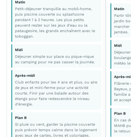
Matin
Petit-déjeuner tranquille au mobil-home,
Matin
puis piscine couverte ou splashzone
Partir tôt 
pendant 1 à 2 heures. Les plus petits
jardin botan
peuvent rester sur les jeux d’eau ou la
marcher dou
pataugeoire, les grands enchaînent avec le
jambes.
toboggan.
Midi
Midi
Déjeuner en
Déjeuner simple sur place ou pique-nique
boulangerie,
au camping pour ne pas casser la journée.
météo le pe
Après-midi
Après-midi
Club enfants pour les 4 ans et plus, ou aire
Flânerie dan
de jeux et mini-ferme pour une activité
Bayeux, puis
courte. Finir par une balade autour des
famille a en
étangs pour faire redescendre le niveau
et accepter 
d’énergie.
Plan B
Plan B
En cas de pl
Si pluie ou vent, garder la piscine couverte
MAHB puis u
puis prévoir temps calme dans le logement
le retour.
avec jeux de cartes, livres et coloriages.