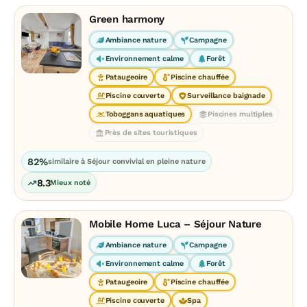
Green harmony
Ambiance nature
Campagne
Environnement calme
Forêt
Pataugeoire
Piscine chauffée
Piscine couverte
Surveillance baignade
Toboggans aquatiques
Piscines multiples
Près de sites touristiques
82%
similaire à Séjour convivial en pleine nature
8.3
Mieux noté
Mobile Home Luca – Séjour Nature
Ambiance nature
Campagne
Environnement calme
Forêt
Pataugeoire
Piscine chauffée
Piscine couverte
Spa