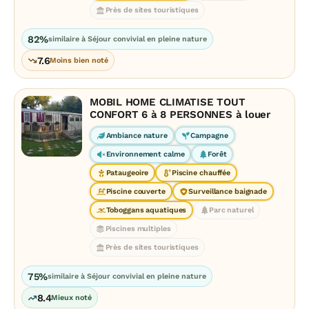
Près de sites touristiques
82%
similaire à Séjour convivial en pleine nature
7.6
Moins bien noté
MOBIL HOME CLIMATISE TOUT
CONFORT 6 à 8 PERSONNES à louer
Ambiance nature
Campagne
Environnement calme
Forêt
Pataugeoire
Piscine chauffée
Piscine couverte
Surveillance baignade
Toboggans aquatiques
Parc naturel
Piscines multiples
Près de sites touristiques
75%
similaire à Séjour convivial en pleine nature
8.4
Mieux noté