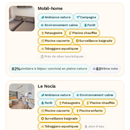
Mobil-home
Ambiance nature
Campagne
Environnement calme
Forêt
Pataugeoire
Piscine chauffée
Piscine couverte
Surveillance baignade
Toboggans aquatiques
Près de sites touristiques
82%
8.1
similaire à Séjour convivial en pleine nature
Même note
Le Nocia
Ambiance nature
Environnement calme
Forêt
Pataugeoire
Piscine chauffée
Piscine couverte
Piscine enfants
Surveillance baignade
Toboggans aquatiques
Jeux d'eau