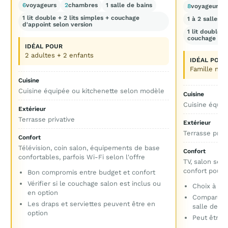
6
voyageurs
2
chambres
1 salle de bains
8
voyageurs
1 lit double + 2 lits simples + couchage
1 à 2 salles d
d'appoint selon version
1 lit double +
couchage sal
IDÉAL POUR
2 adultes + 2 enfants
IDÉAL POUR
Famille nom
Cuisine
Cuisine équipée ou kitchenette selon modèle
Cuisine
Cuisine équip
Extérieur
Terrasse privative
Extérieur
Terrasse priva
Confort
Télévision, coin salon, équipements de base
Confort
confortables, parfois Wi-Fi selon l'offre
TV, salon sép
confort pour 
Bon compromis entre budget et confort
Vérifier si le couchage salon est inclus ou
Choix à pri
en option
Comparer l
Les draps et serviettes peuvent être en
salle de ba
option
Peut être 