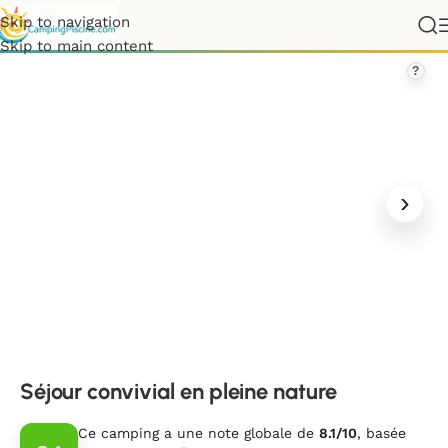
Skip to navigation
»
Normandie
»
Calvados
»
Séjour convivial en pleine nature
Skip to main content
?
Séjour convivial en pleine nature
Ce camping a une note globale de
8.1/10
, basée