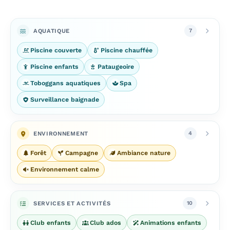
AQUATIQUE
7
Piscine couverte
Piscine chauffée
Piscine enfants
Pataugeoire
Toboggans aquatiques
Spa
Surveillance baignade
ENVIRONNEMENT
4
Forêt
Campagne
Ambiance nature
Environnement calme
SERVICES ET ACTIVITÉS
10
Club enfants
Club ados
Animations enfants