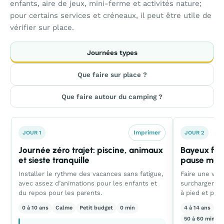
enfants, aire de jeux, mini-ferme et activités nature;
pour certains services et créneaux, il peut être utile de
vérifier sur place.
Journées types
Que faire sur place ?
Que faire autour du camping ?
Imprimer
JOUR 1
JOUR 2
Journée zéro trajet: piscine, animaux
Bayeux faci
et sieste tranquille
pause mus
Installer le rythme des vacances sans fatigue,
Faire une vrai
avec assez d’animations pour les enfants et
surcharger le
du repos pour les parents.
à pied et plu
0 à 10 ans
Calme
Petit budget
0 min
4 à 14 ans
Éq
50 à 60 min al