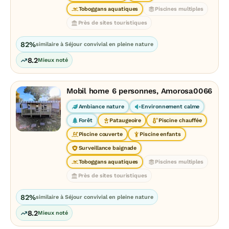
Toboggans aquatiques
Piscines multiples
Près de sites touristiques
82%
similaire à Séjour convivial en pleine nature
8.2
Mieux noté
Mobil home 6 personnes, Amorosa0066
Ambiance nature
Environnement calme
Forêt
Pataugeoire
Piscine chauffée
Piscine couverte
Piscine enfants
Surveillance baignade
Toboggans aquatiques
Piscines multiples
Près de sites touristiques
82%
similaire à Séjour convivial en pleine nature
8.2
Mieux noté