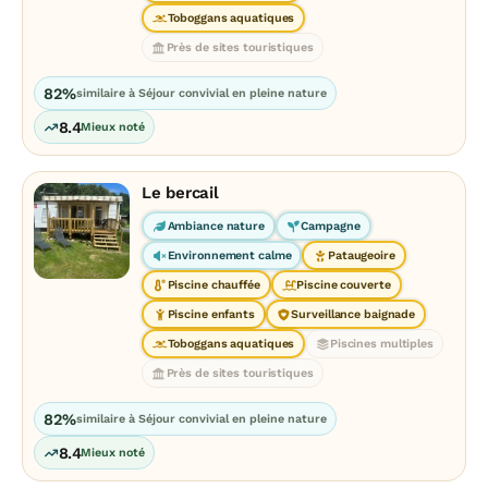
Toboggans aquatiques
Près de sites touristiques
82%
similaire à Séjour convivial en pleine nature
8.4
Mieux noté
Le bercail
Ambiance nature
Campagne
Environnement calme
Pataugeoire
Piscine chauffée
Piscine couverte
Piscine enfants
Surveillance baignade
Toboggans aquatiques
Piscines multiples
Près de sites touristiques
82%
similaire à Séjour convivial en pleine nature
8.4
Mieux noté