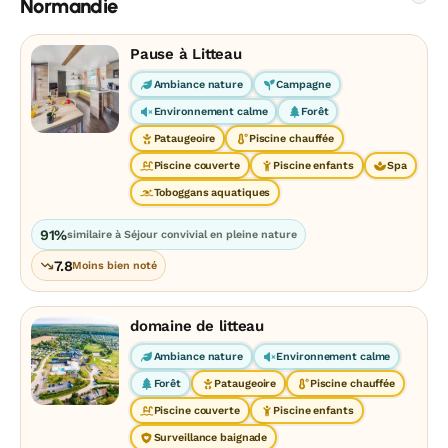
Normandie
Pause à Litteau
Ambiance nature
Campagne
Environnement calme
Forêt
Pataugeoire
Piscine chauffée
Piscine couverte
Piscine enfants
Spa
Toboggans aquatiques
91%
similaire à Séjour convivial en pleine nature
7.8
Moins bien noté
domaine de litteau
Ambiance nature
Environnement calme
Forêt
Pataugeoire
Piscine chauffée
Piscine couverte
Piscine enfants
Surveillance baignade