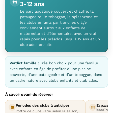
3-12 ans
Le parc aquatique couvert et chauffé, la
pataugeoire, le toboggan, la splashzone et
les clubs enfants par tranches d’âge
conviennent surtout aux enfants de
maternelle et d’élémentaire, avec un vrai
relais pour les préados jusqu’à 12 ans et un
club ados ensuite.
Verdict famille :
Très bon choix pour une famille
avec enfants en âge de profiter d’une piscine
couverte, d’une pataugeoire et d’un toboggan, dans
un cadre nature avec clubs enfants et club ados.
À savoir avant de réserver
Périodes des clubs à anticiper
Espace a
bassin pr
L’offre de clubs varie selon la saison,