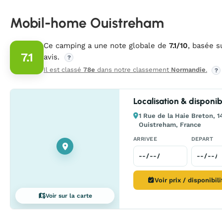
Mobil-home Ouistreham
Ce camping a une note globale de
7.1/10
, basée 
7.1
avis.
?
Il est classé
78e
dans notre classement
Normandie
.
?
Localisation & disponibi
1 Rue de la Haie Breton, 1
Ouistreham, France
ARRIVEE
DEPART
Voir prix / disponibil
Voir sur la carte