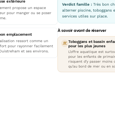
sse extérieure
Verdict famille :
Très bon ch
gement propose un espace
alterner piscine, toboggans 
ieur pour manger ou se poser
services utiles sur place.
lme.
À savoir avant de réserver
bon emplacement
calisation ressort comme un
Toboggans et bassin enfa
pour les plus jeunes
 fort pour rayonner facilement
Ouistreham et ses environs.
L’offre aquatique est surt
pour les enfants de primair
risquent d’y passer moins
qu’au bord de mer ou en so