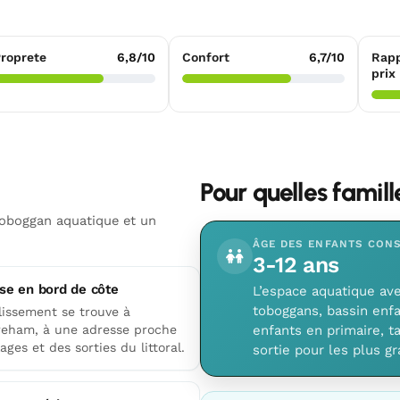
roprete
6,8/10
Confort
6,7/10
Rapp
prix
Pour quelles famil
toboggan aquatique et un
ÂGE DES ENFANTS CONS
3-12 ans
se en bord de côte
L’espace aquatique ave
toboggans, bassin enfa
lissement se trouve à
reham, à une adresse proche
enfants en primaire, ta
ages et des sorties du littoral.
sortie pour les plus gr