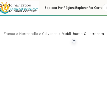
Skip to navigation
Explorer Par Régions
Explorer Par Carte
Skip to main content
France
»
Normandie
»
Calvados
»
Mobil-home Ouistreham
?