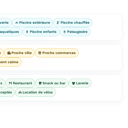
verte
Piscine extérieure
Piscine chauffée
aquatiques
Piscine enfants
Pataugeoire
e
Proche ville
Proche commerces
ment calme
ux
Restaurant
Snack ou bar
Laverie
ceptés
Location de vélos