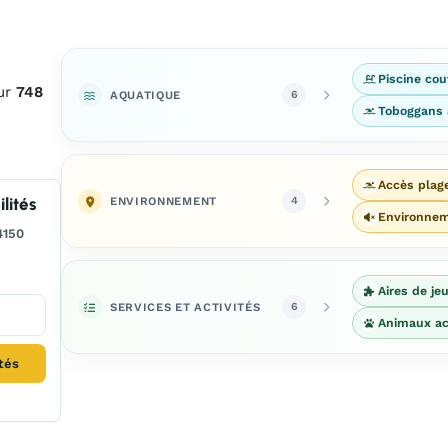
Piscine cou
sur
748
AQUATIQUE
6
Toboggans 
Accès plag
ENVIRONNEMENT
lités
4
Environne
4150
Aires de je
SERVICES ET ACTIVITÉS
6
Animaux ac
ités