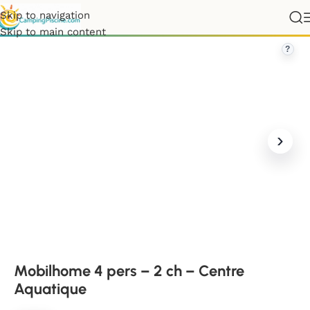
Skip to navigation
e
»
Calvados
»
Mobilhome 4 pers – 2 ch – Centre Aquatique
Skip to main content
?
Mobilhome 4 pers – 2 ch – Centre
Aquatique