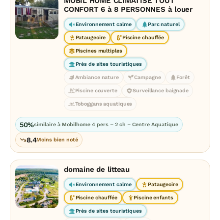
MOBIL HOME CLIMATISE TOUT
CONFORT 6 à 8 PERSONNES à louer
Environnement calme
Parc naturel
Pataugeoire
Piscine chauffée
Piscines multiples
Près de sites touristiques
Ambiance nature
Campagne
Forêt
Piscine couverte
Surveillance baignade
Toboggans aquatiques
50%
similaire à Mobilhome 4 pers – 2 ch – Centre Aquatique
8.4
Moins bien noté
domaine de litteau
Environnement calme
Pataugeoire
Piscine chauffée
Piscine enfants
Près de sites touristiques