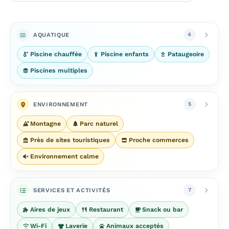
AQUATIQUE
4
Piscine chauffée
Piscine enfants
Pataugeoire
Piscines multiples
ENVIRONNEMENT
5
Montagne
Parc naturel
Près de sites touristiques
Proche commerces
Environnement calme
SERVICES ET ACTIVITÉS
7
Aires de jeux
Restaurant
Snack ou bar
Wi-Fi
Laverie
Animaux acceptés