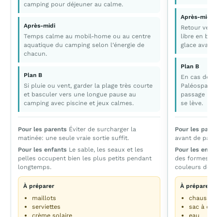
camping pour déjeuner au calme.
Après-midi
Après-midi
Retour vers
Temps calme au mobil-home ou au centre
libre en bo
aquatique du camping selon l’énergie de
glace avant 
chacun.
Plan B
Plan B
En cas de pl
Si pluie ou vent, garder la plage très courte
Paléospace 
et basculer vers une longue pause au
passage rap
camping avec piscine et jeux calmes.
se lève.
Pour les parents
Éviter de surcharger la
Pour les pare
matinée: une seule vraie sortie suffit.
avant de parti
Pour les enfants
Le sable, les seaux et les
Pour les enfa
pelles occupent bien les plus petits pendant
des formes da
longtemps.
couleurs de la
À préparer
À préparer
maillots
chaussur
serviettes
sac à dos
crème solaire
eau