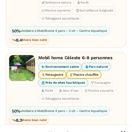
Ambiance nature
Forêt
Piscine couverte
Surveillance baignade
Toboggans aquatiques
50%
similaire à Mobilhome 4 pers – 2 ch – Centre Aquatique
8.4
Moins bien noté
Mobil home Céleste 6-8 personnes
Environnement calme
Parc naturel
Pataugeoire
Piscine chauffée
Près de sites touristiques
Campagne
Forêt
Jeux d'eau
Piscine couverte
Toboggans aquatiques
50%
similaire à Mobilhome 4 pers – 2 ch – Centre Aquatique
8.3
Moins bien noté