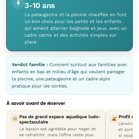
3-10 ans
La pataugeoire et la piscine chauffée en font
un bon choix pour les petits et les enfants
qui aiment alterner baignade et jeux, avec un
cadre calme et des activités simples sur
place.
Verdict famille :
Convient surtout aux familles avec
enfants en bas et milieu d’âge qui veulent partager
la piscine, une pataugeoire et un cadre alpin
pratique pour les sorties.
À savoir avant de réserver
Pas de grand espace aquatique ludo-
Profil mo
spectaculaire
L’environ
Le bassin est agréable pour nager et
et sortie
se rafraîchir, mais l’offre reste plus
si vous c