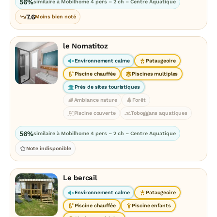
56%
similaire à Mobilhome 4 pers – 2 ch – Centre Aquatique
7.6
Moins bien noté
le Nomatitoz
Environnement calme
Pataugeoire
Piscine chauffée
Piscines multiples
Près de sites touristiques
Ambiance nature
Forêt
Piscine couverte
Toboggans aquatiques
56%
similaire à Mobilhome 4 pers – 2 ch – Centre Aquatique
Note indisponible
Le bercail
Environnement calme
Pataugeoire
Piscine chauffée
Piscine enfants