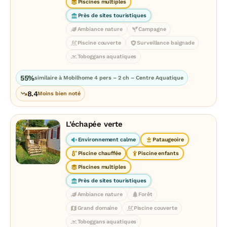
Piscines multiples
Près de sites touristiques
Ambiance nature
Campagne
Piscine couverte
Surveillance baignade
Toboggans aquatiques
55%
similaire à Mobilhome 4 pers – 2 ch – Centre Aquatique
8.4
Moins bien noté
L’échapée verte
Environnement calme
Pataugeoire
Piscine chauffée
Piscine enfants
Piscines multiples
Près de sites touristiques
Ambiance nature
Forêt
Grand domaine
Piscine couverte
Toboggans aquatiques