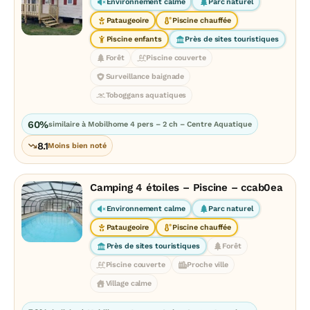
Environnement calme
Parc naturel
Pataugeoire
Piscine chauffée
Piscine enfants
Près de sites touristiques
Forêt
Piscine couverte
Surveillance baignade
Toboggans aquatiques
60%
similaire à Mobilhome 4 pers – 2 ch – Centre Aquatique
8.1
Moins bien noté
Camping 4 étoiles – Piscine – ccab0ea
Environnement calme
Parc naturel
Pataugeoire
Piscine chauffée
Près de sites touristiques
Forêt
Piscine couverte
Proche ville
Village calme