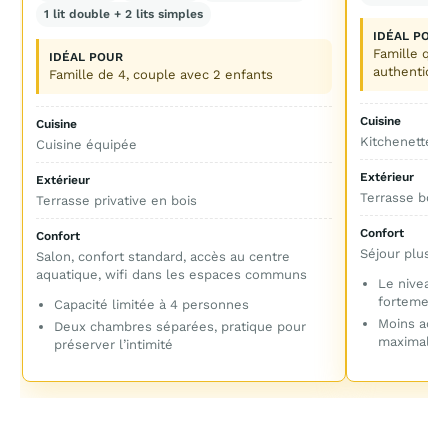
1 lit double + 2 lits simples
IDÉAL POUR
Famille qui
IDÉAL POUR
authentiqu
Famille de 4, couple avec 2 enfants
Cuisine
Cuisine
Kitchenette o
Cuisine équipée
Extérieur
Extérieur
Terrasse bois
Terrasse privative en bois
Confort
Confort
Séjour plus ty
Salon, confort standard, accès au centre
aquatique, wifi dans les espaces communs
Le niveau 
fortement
Capacité limitée à 4 personnes
Moins adap
Deux chambres séparées, pratique pour
maximal
préserver l’intimité