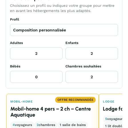
Choisissez un profil ou indiquez votre groupe pour mettre
en avant les hébergements les plus adaptés.
Profil
Adultes
Enfants
Bébés
Chambres souhaitées
OFFRE RECOMMANDÉE
MOBIL-HOME
LODGE
Mobil-home 4 pers – 2 ch – Centre
Lodge fami
Aquatique
5
voyageurs
4
voyageurs
2
chambres
1 salle de bains
1 lit double +