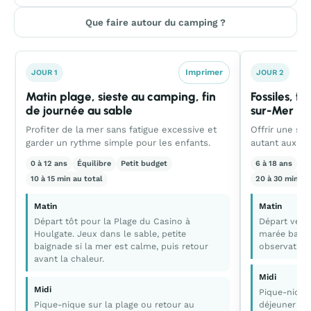
Que faire autour du camping ?
Imprimer
JOUR 1
JOUR 2
Matin plage, sieste au camping, fin
Fossiles, fa
de journée au sable
sur-Mer
Profiter de la mer sans fatigue excessive et
Offrir une sor
garder un rythme simple pour les enfants.
autant aux pa
0 à 12 ans
Équilibre
Petit budget
6 à 18 ans
Ac
10 à 15 min au total
20 à 30 min au
Matin
Matin
Départ tôt pour la Plage du Casino à
Départ vers 
Houlgate. Jeux dans le sable, petite
marée basse,
baignade si la mer est calme, puis retour
observation
avant la chaleur.
Midi
Midi
Pique-nique 
Pique-nique sur la plage ou retour au
déjeuner en 