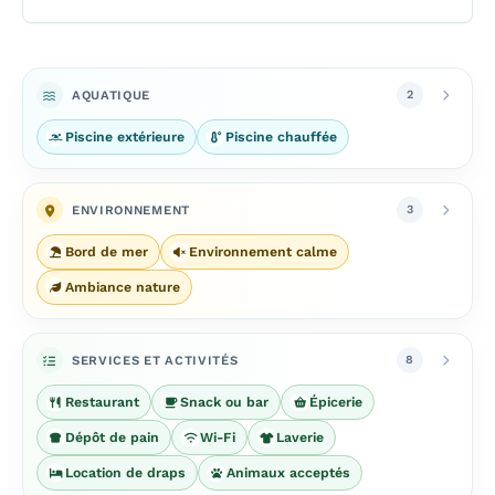
AQUATIQUE
2
Piscine extérieure
Piscine chauffée
ENVIRONNEMENT
3
Bord de mer
Environnement calme
Ambiance nature
SERVICES ET ACTIVITÉS
8
Restaurant
Snack ou bar
Épicerie
Dépôt de pain
Wi-Fi
Laverie
Location de draps
Animaux acceptés