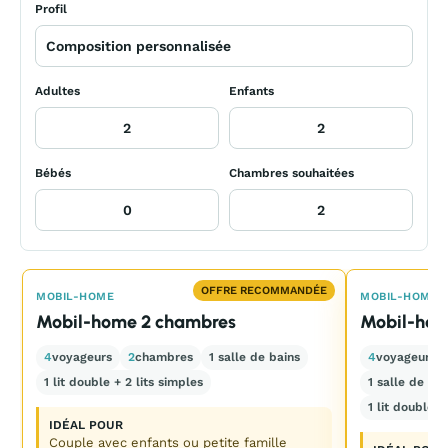
Profil
Adultes
Enfants
Bébés
Chambres souhaitées
OFFRE RECOMMANDÉE
MOBIL-HOME
MOBIL-HOME
Mobil-home 2 chambres
Mobil-ho
4
voyageurs
2
chambres
1 salle de bains
4
voyageurs
1 lit double + 2 lits simples
1 salle de ba
1 lit double +
IDÉAL POUR
Couple avec enfants ou petite famille