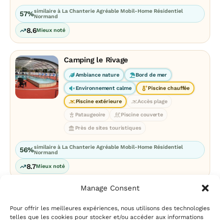
similaire à La Chanterie Agréable Mobil-Home Résidentiel
57%
Normand
8.6
Mieux noté
Camping le Rivage
Ambiance nature
Bord de mer
Environnement calme
Piscine chauffée
Piscine extérieure
Accès plage
Pataugeoire
Piscine couverte
Près de sites touristiques
similaire à La Chanterie Agréable Mobil-Home Résidentiel
56%
Normand
8.7
Mieux noté
Manage Consent
Pour offrir les meilleures expériences, nous utilisons des technologies
telles que les cookies pour stocker et/ou accéder aux informations