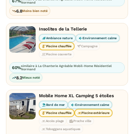
67%
Normand
6.8
Moins bien noté
Insolites de la Tellerie
Ambiance nature
Environnement calme
Piscine chauffée
Campagne
Piscine couverte
similaire à La Chanterie Agréable Mobil-Home Résidentiel
60%
Normand
8.2
Mieux noté
Mobile Home XL Camping 5 étoiles
Bord de mer
Environnement calme
Piscine chauffée
Piscine extérieure
Accès plage
Proche ville
Toboggans aquatiques