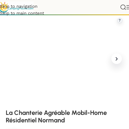
Skip to navigation
e
»
La Chanterie Agréable Mobil-Home Résidentiel Normand
Skip to main content
?
La Chanterie Agréable Mobil-Home
Résidentiel Normand