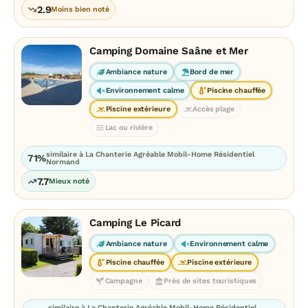
2.9
Moins bien noté
Camping Domaine Saâne et Mer
Ambiance nature
Bord de mer
Environnement calme
Piscine chauffée
Piscine extérieure
Accès plage
Lac ou rivière
similaire à La Chanterie Agréable Mobil-Home Résidentiel
71%
Normand
7.7
Mieux noté
Camping Le Picard
Ambiance nature
Environnement calme
Piscine chauffée
Piscine extérieure
Campagne
Près de sites touristiques
similaire à La Chanterie Agréable Mobil-Home Résidentiel