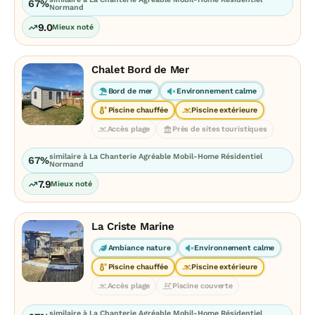
67%
Normand
9.0
Mieux noté
Chalet Bord de Mer
Bord de mer
Environnement calme
Piscine chauffée
Piscine extérieure
Accès plage
Près de sites touristiques
similaire à La Chanterie Agréable Mobil-Home Résidentiel
67%
Normand
7.9
Mieux noté
La Criste Marine
Ambiance nature
Environnement calme
Piscine chauffée
Piscine extérieure
Accès plage
Piscine couverte
similaire à La Chanterie Agréable Mobil-Home Résidentiel