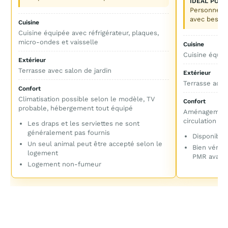
IDÉAL POUR
Personne à 
avec besoin 
Cuisine
Cuisine équipée avec réfrigérateur, plaques,
micro-ondes et vaisselle
Cuisine
Cuisine équi
Extérieur
Terrasse avec salon de jardin
Extérieur
Terrasse acce
Confort
Climatisation possible selon le modèle, TV
Confort
probable, hébergement tout équipé
Aménagement p
circulation fac
Les draps et les serviettes ne sont
généralement pas fournis
Disponibili
Un seul animal peut être accepté selon le
Bien vérifi
logement
PMR avant 
Logement non-fumeur