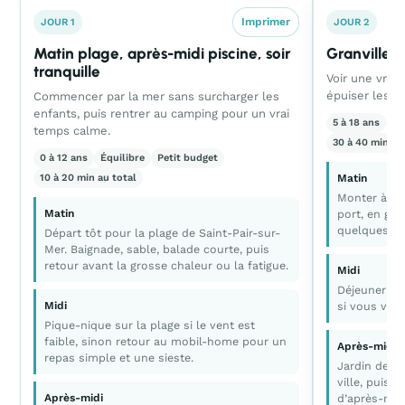
Imprimer
JOUR 1
JOUR 2
Matin plage, après-midi piscine, soir
Granville e
tranquille
Voir une vrai
épuiser les en
Commencer par la mer sans surcharger les
enfants, puis rentrer au camping pour un vrai
5 à 18 ans
Éq
temps calme.
30 à 40 min au
0 à 12 ans
Équilibre
Petit budget
10 à 20 min au total
Matin
Monter à Gra
Matin
port, en ga
quelques pa
Départ tôt pour la plage de Saint-Pair-sur-
Mer. Baignade, sable, balade courte, puis
retour avant la grosse chaleur ou la fatigue.
Midi
Déjeuner si
Midi
si vous voul
Pique-nique sur la plage si le vent est
faible, sinon retour au mobil-home pour un
Après-midi
repas simple et une sieste.
Jardin des 
ville, puis 
Après-midi
d’après-midi