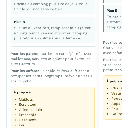
Piscine du camping puis aire de jeux pour
finir la journée sans voiture.
Plan B
En cas de pl
Plan B
surtout un d
camping.
Si pluie ou vent fort, remplacer la plage par
un long temps piscine et jeux au camping,
puis retour au calme sous la terrasse.
Pour les pare
Granville est
avec enfants.
Pour les parents
Garder un sac déjà prêt avec
maillot sec, serviette et goûter pour éviter les
Pour les enfa
allers-retours.
vues, escalier
petite récomp
Pour les enfants
Le sable et l’eau suffisent à
occuper les petits longtemps; prévoir un seau
et une pelle.
À préparer
Chaussur
À préparer
Veste lég
Poussett
Maillots
Appareil
Serviettes
Eau
Crème solaire
Goûter
Brassards
Casquette
Eau