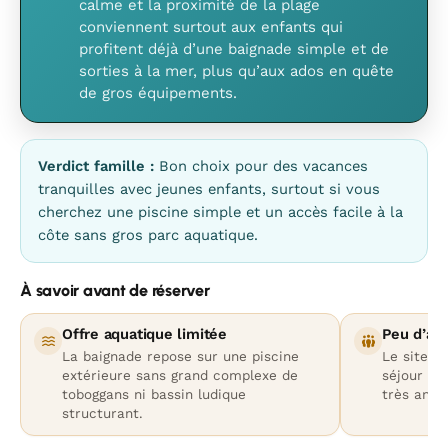
calme et la proximité de la plage
conviennent surtout aux enfants qui
profitent déjà d’une baignade simple et de
sorties à la mer, plus qu’aux ados en quête
de gros équipements.
Verdict famille :
Bon choix pour des vacances
tranquilles avec jeunes enfants, surtout si vous
cherchez une piscine simple et un accès facile à la
côte sans gros parc aquatique.
À savoir avant de réserver
Offre aquatique limitée
Peu d’an
La baignade repose sur une piscine
Le site e
extérieure sans grand complexe de
séjour pai
toboggans ni bassin ludique
très anim
structurant.