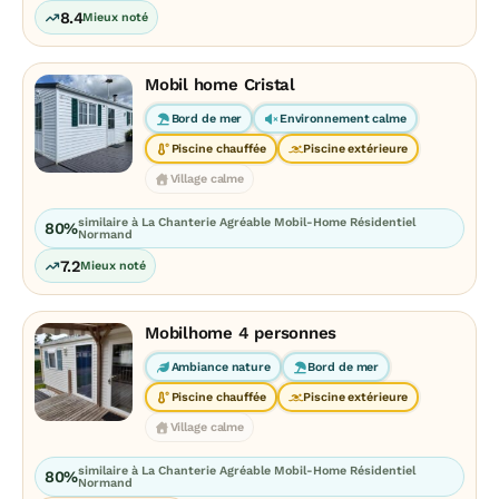
8.4
Mieux noté
Mobil home Cristal
Bord de mer
Environnement calme
Piscine chauffée
Piscine extérieure
Village calme
similaire à La Chanterie Agréable Mobil-Home Résidentiel
80%
Normand
7.2
Mieux noté
Mobilhome 4 personnes
Ambiance nature
Bord de mer
Piscine chauffée
Piscine extérieure
Village calme
similaire à La Chanterie Agréable Mobil-Home Résidentiel
80%
Normand