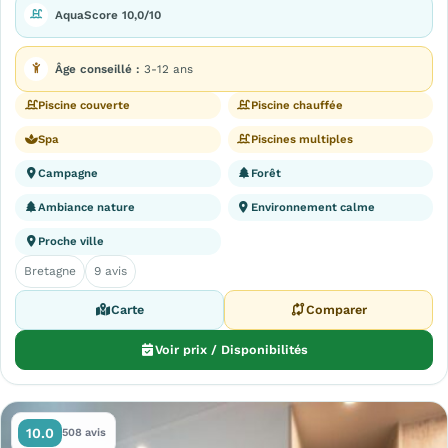
AquaScore 10,0/10
Âge conseillé :
3-12 ans
Piscine couverte
Piscine chauffée
Spa
Piscines multiples
Campagne
Forêt
Ambiance nature
Environnement calme
Proche ville
Bretagne
9 avis
Carte
Comparer
Voir prix / Disponibilités
10.0
508 avis