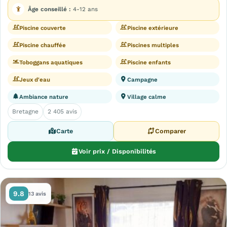
Âge conseillé :
4-12 ans
Piscine couverte
Piscine extérieure
Piscine chauffée
Piscines multiples
Toboggans aquatiques
Piscine enfants
Jeux d'eau
Campagne
Ambiance nature
Village calme
Bretagne
2 405 avis
Carte
Comparer
Voir prix / Disponibilités
9.8
13 avis