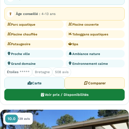
Âge conseillé :
4-13 ans
Parc aquatique
Piscine couverte
Piscine chauffée
Toboggans aquatiques
Pataugeoire
Spa
Proche ville
Ambiance nature
Grand domaine
Environnement calme
Étoiles
*****
Bretagne
508 avis
Carte
Comparer
Voir prix / Disponibilités
10.0
139 avis