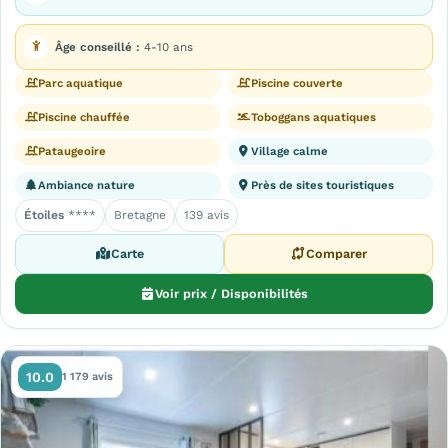
Âge conseillé :
4-10 ans
Parc aquatique
Piscine couverte
Piscine chauffée
Toboggans aquatiques
Pataugeoire
Village calme
Ambiance nature
Près de sites touristiques
Étoiles
****
Bretagne
139 avis
Carte
Comparer
Voir prix / Disponibilités
10.0
1 179 avis