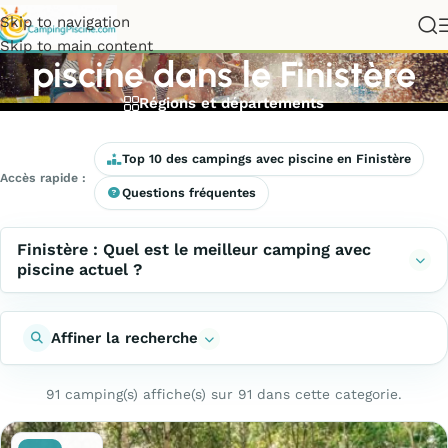
Meilleurs campings avec
Skip to navigation
Skip to main content
piscine dans le Finistère
Régions et départements
Top 10 des campings avec piscine en Finistère
Accès rapide :
Questions fréquentes
Finistère : Quel est le meilleur camping avec
piscine actuel ?
Affiner la recherche
91 camping(s) affiche(s) sur 91 dans cette categorie.