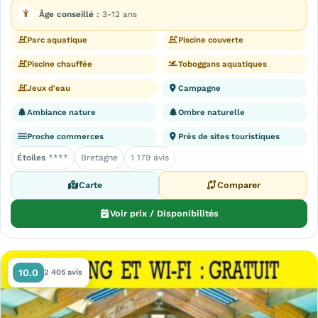
Âge conseillé :
3-12 ans
Parc aquatique
Piscine couverte
Piscine chauffée
Toboggans aquatiques
Jeux d'eau
Campagne
Ambiance nature
Ombre naturelle
Proche commerces
Près de sites touristiques
Étoiles
****
Bretagne
1 179 avis
Carte
Comparer
Voir prix / Disponibilités
10.0
2 405 avis