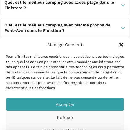
Quel est le meilleur camping avec accès plage dans le
Finistère ?
Quel est le meilleur camping avec piscine proche de
Pont-Aven dans le Finistère ?
Manage Consent
Quel est le meilleur camping avec piscine proche de
Concarneau dans le Finistère ?
Pour offrir les meilleures expériences, nous utilisons des technologies
telles que les cookies pour stocker et/ou accéder aux informations
des appareils. Le fait de consentir à ces technologies nous permettra
de traiter des données telles que le comportement de navigation ou
les ID uniques sur ce site. Le fait de ne pas consentir ou de retirer
Mentions légales
|
Politique
son consentement peut avoir un effet négatif sur certaines
de confidentialité
|
Conditions
caractéristiques et fonctions.
d’utilisation
|
Contact et
suggestions
|
Politique de
Accepter
cookies
Refuser
CampingPiscine.com
© 2026
Tous droits réservés
.