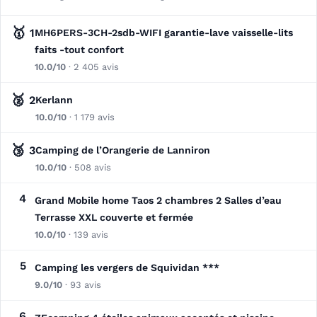
🥇
1
MH6PERS-3CH-2sdb-WIFI garantie-lave vaisselle-lits
faits -tout confort
10.0/10
· 2 405 avis
🥈
2
Kerlann
10.0/10
· 1 179 avis
🥉
3
Camping de l’Orangerie de Lanniron
10.0/10
· 508 avis
4
Grand Mobile home Taos 2 chambres 2 Salles d’eau
Terrasse XXL couverte et fermée
10.0/10
· 139 avis
5
Camping les vergers de Squividan ***
9.0/10
· 93 avis
6