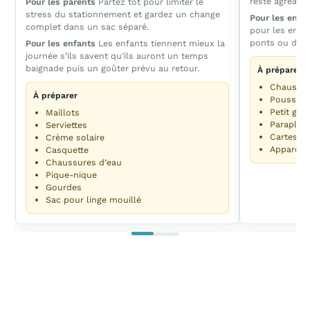
reste agréable
Pour les parents
Partez tôt pour limiter le
stress du stationnement et gardez un change
Pour les enfa
complet dans un sac séparé.
pour les enfan
ponts ou détai
Pour les enfants
Les enfants tiennent mieux la
journée s’ils savent qu’ils auront un temps
baignade puis un goûter prévu au retour.
À préparer
Chaussur
À préparer
Poussett
Petit goû
Maillots
Parapluie
Serviettes
Cartes b
Crème solaire
Appareil
Casquette
Chaussures d’eau
Pique-nique
Gourdes
Sac pour linge mouillé