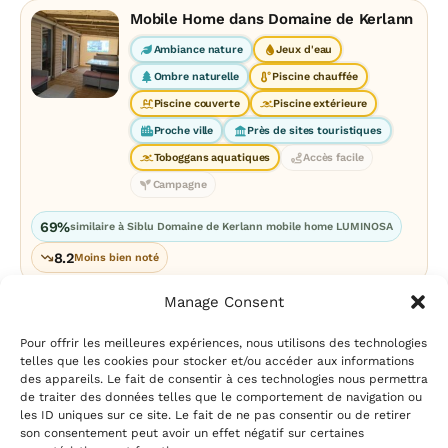
Mobile Home dans Domaine de Kerlann
Ambiance nature
Jeux d'eau
Ombre naturelle
Piscine chauffée
Piscine couverte
Piscine extérieure
Proche ville
Près de sites touristiques
Toboggans aquatiques
Accès facile
Campagne
69%
similaire à Siblu Domaine de Kerlann mobile home LUMINOSA
8.2
Moins bien noté
Manage Consent
Pour offrir les meilleures expériences, nous utilisons des technologies
telles que les cookies pour stocker et/ou accéder aux informations
des appareils. Le fait de consentir à ces technologies nous permettra
de traiter des données telles que le comportement de navigation ou
les ID uniques sur ce site. Le fait de ne pas consentir ou de retirer
Mentions légales
|
Politique
son consentement peut avoir un effet négatif sur certaines
de confidentialité
|
Conditions