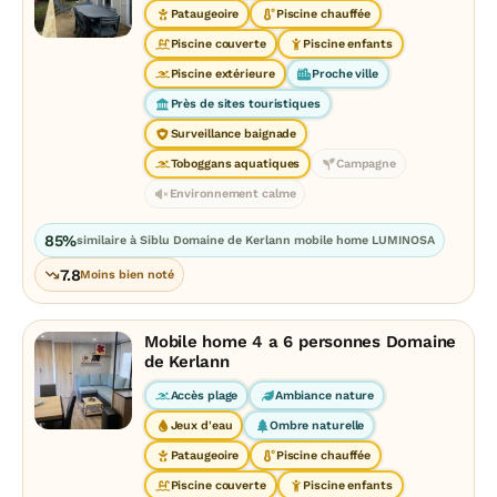
Pataugeoire
Piscine chauffée
Piscine couverte
Piscine enfants
Piscine extérieure
Proche ville
Près de sites touristiques
Surveillance baignade
Toboggans aquatiques
Campagne
Environnement calme
85%
similaire à Siblu Domaine de Kerlann mobile home LUMINOSA
7.8
Moins bien noté
Mobile home 4 a 6 personnes Domaine
de Kerlann
Accès plage
Ambiance nature
Jeux d'eau
Ombre naturelle
Pataugeoire
Piscine chauffée
Piscine couverte
Piscine enfants