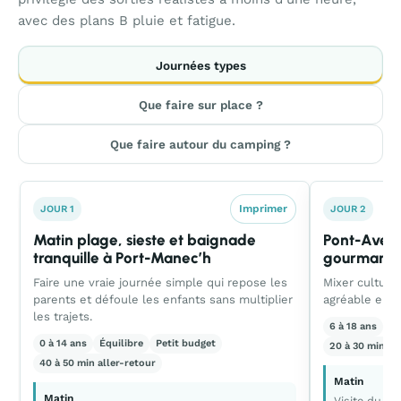
avec des plans B pluie et fatigue.
Journées types
Que faire sur place ?
Que faire autour du camping ?
Imprimer
JOUR 1
JOUR 2
Matin plage, sieste et baignade
Pont-Aven f
tranquille à Port-Manec’h
gourmandi
Faire une vraie journée simple qui repose les
Mixer culture
parents et défoule les enfants sans multiplier
agréable en v
les trajets.
6 à 18 ans
C
0 à 14 ans
Équilibre
Petit budget
20 à 30 min al
40 à 50 min aller-retour
Matin
Matin
Visite du M