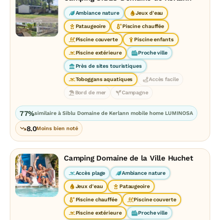
Ambiance nature
Jeux d'eau
Pataugeoire
Piscine chauffée
Piscine couverte
Piscine enfants
Piscine extérieure
Proche ville
Près de sites touristiques
Toboggans aquatiques
Accès facile
Bord de mer
Campagne
77%
similaire à Siblu Domaine de Kerlann mobile home LUMINOSA
8.0
Moins bien noté
Camping Domaine de la Ville Huchet
Accès plage
Ambiance nature
Jeux d'eau
Pataugeoire
Piscine chauffée
Piscine couverte
Piscine extérieure
Proche ville