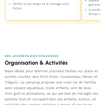
Espace inté
Vérifier si les draps et le ménage sont
gammes su
inclus.
À privilégi
temps deho
DES JOURNÉES BIEN ORGANISÉES
Organisation & Activités
Base idéale pour alterner journées faciles sur place et
sorties courtes vers Pont-Aven, Concarneau, Névez et
Trégunc. Le camping propose une vraie vie de famille
avec espace aquatique, clubs enfants, aire de jeux,
mini-golf et animations, ce qui permet de ménager les
parents tout en occupant bien les enfants. Autour, on
privilégie des sorties réalistes à moins d’une heure,