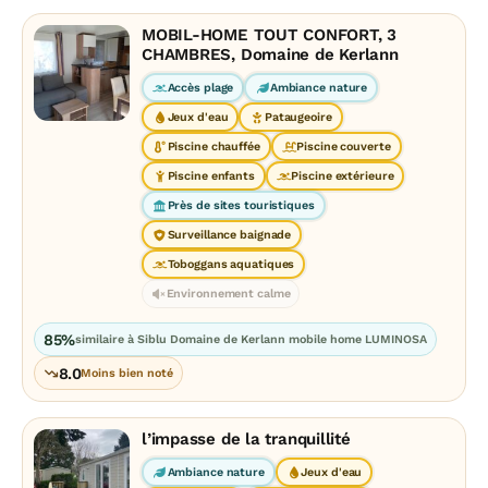
MOBIL-HOME TOUT CONFORT, 3
CHAMBRES, Domaine de Kerlann
Accès plage
Ambiance nature
Jeux d'eau
Pataugeoire
Piscine chauffée
Piscine couverte
Piscine enfants
Piscine extérieure
Près de sites touristiques
Surveillance baignade
Toboggans aquatiques
Environnement calme
85%
similaire à Siblu Domaine de Kerlann mobile home LUMINOSA
8.0
Moins bien noté
l’impasse de la tranquillité
Ambiance nature
Jeux d'eau