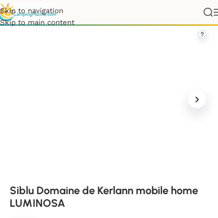
Skip to navigation
istère
»
Siblu Domaine de Kerlann mobile home LUMINOSA
Skip to main content
?
Siblu Domaine de Kerlann mobile home
LUMINOSA