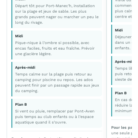
commençant 
Départ tôt pour Port-Manec’h, installation
plus calme,
sur la plage et jeux de sable. Les plus
centre et le
grands peuvent nager ou marcher un peu le
long du rivage.
Midi
Midi
Déjeuner si
dans un coin
Pique-nique à l’ombre si possible, avec
enfants.
encas faciles, fruits et eau fraîche. Prévoir
une glacière légère.
Après-midi
Après-midi
Temps libre 
puis retour
Temps calme sur la plage puis retour au
sieste des p
camping pour piscine ou repos. Les ados
peuvent finir par un passage rapide aux jeux
du camping.
Plan B
En cas de pl
Plan B
réduire la b
minimum.
Si vent ou pluie, remplacer par Pont-Aven
puis temps au club enfants ou à l’espace
aquatique quand il s’ouvre.
Pour les pare
une seule gros