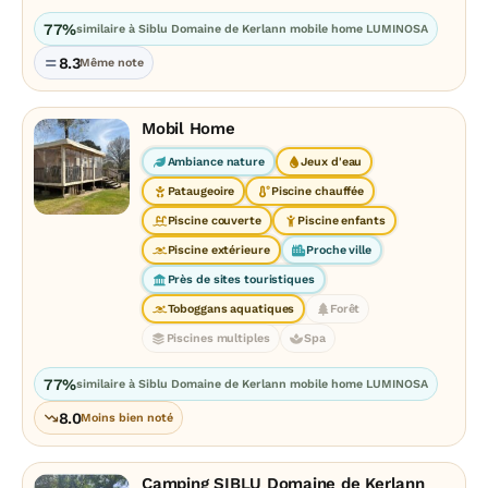
77%
similaire à Siblu Domaine de Kerlann mobile home LUMINOSA
8.3
Même note
Mobil Home
Ambiance nature
Jeux d'eau
Pataugeoire
Piscine chauffée
Piscine couverte
Piscine enfants
Piscine extérieure
Proche ville
Près de sites touristiques
Toboggans aquatiques
Forêt
Piscines multiples
Spa
77%
similaire à Siblu Domaine de Kerlann mobile home LUMINOSA
8.0
Moins bien noté
Camping SIBLU Domaine de Kerlann