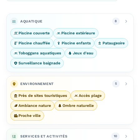
AQUATIQUE
8
Piscine couverte
Piscine extérieure
Piscine chauffée
Piscine enfants
Pataugeoire
Toboggans aquatiques
Jeux d'eau
Surveillance baignade
ENVIRONNEMENT
5
Près de sites touristiques
Accès plage
Ambiance nature
Ombre naturelle
Proche ville
SERVICES ET ACTIVITÉS
10