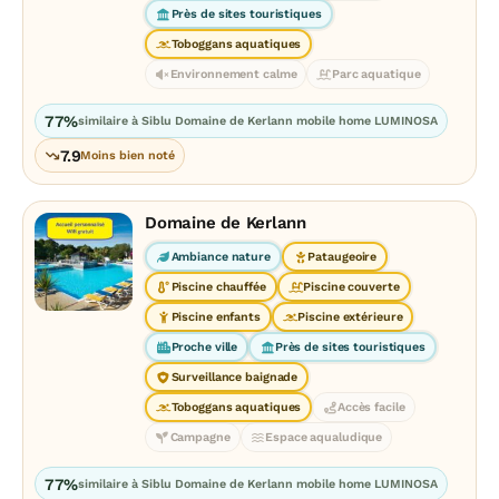
Près de sites touristiques
Toboggans aquatiques
Environnement calme
Parc aquatique
77%
similaire à Siblu Domaine de Kerlann mobile home LUMINOSA
7.9
Moins bien noté
Domaine de Kerlann
Ambiance nature
Pataugeoire
Piscine chauffée
Piscine couverte
Piscine enfants
Piscine extérieure
Proche ville
Près de sites touristiques
Surveillance baignade
Toboggans aquatiques
Accès facile
Campagne
Espace aqualudique
77%
similaire à Siblu Domaine de Kerlann mobile home LUMINOSA