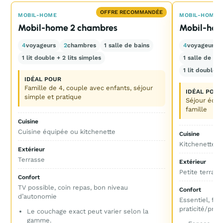
OFFRE RECOMMANDÉE
MOBIL-HOME
MOBIL-HOME
Mobil-home 2 chambres
Mobil-ho
4
voyageurs
2
chambres
1 salle de bains
4
voyageurs
1 lit double + 2 lits simples
1 salle de b
1 lit double +
IDÉAL POUR
Famille de 4, couple avec enfants, séjour
IDÉAL POUR
simple et pratique
Séjour écon
famille
Cuisine
Cuisine équipée ou kitchenette
Cuisine
Kitchenette o
Extérieur
Terrasse
Extérieur
Petite terrass
Confort
TV possible, coin repas, bon niveau
Confort
d’autonomie
Essentiel, fon
praticité/prix
Le couchage exact peut varier selon la
gamme.