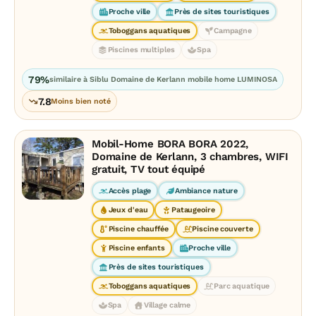
Proche ville
Près de sites touristiques
Toboggans aquatiques
Campagne
Piscines multiples
Spa
79%
similaire à Siblu Domaine de Kerlann mobile home LUMINOSA
7.8
Moins bien noté
Mobil-Home BORA BORA 2022,
Domaine de Kerlann, 3 chambres, WIFI
gratuit, TV tout équipé
Accès plage
Ambiance nature
Jeux d'eau
Pataugeoire
Piscine chauffée
Piscine couverte
Piscine enfants
Proche ville
Près de sites touristiques
Toboggans aquatiques
Parc aquatique
Spa
Village calme