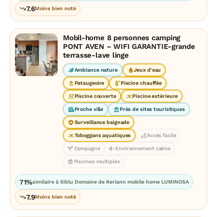
7.6
Moins bien noté
Mobil-home 8 personnes camping
PONT AVEN – WIFI GARANTIE-grande
terrasse-lave linge
Ambiance nature
Jeux d'eau
Pataugeoire
Piscine chauffée
Piscine couverte
Piscine extérieure
Proche ville
Près de sites touristiques
Surveillance baignade
Toboggans aquatiques
Accès facile
Campagne
Environnement calme
Piscines multiples
71%
similaire à Siblu Domaine de Kerlann mobile home LUMINOSA
7.9
Moins bien noté