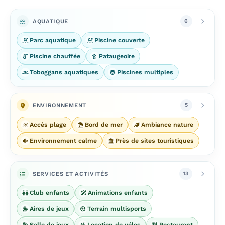
AQUATIQUE
6
Parc aquatique
Piscine couverte
Piscine chauffée
Pataugeoire
Toboggans aquatiques
Piscines multiples
ENVIRONNEMENT
5
Accès plage
Bord de mer
Ambiance nature
Environnement calme
Près de sites touristiques
SERVICES ET ACTIVITÉS
13
Club enfants
Animations enfants
Aires de jeux
Terrain multisports
Salle de jeux
Location de vélos
Restaurant