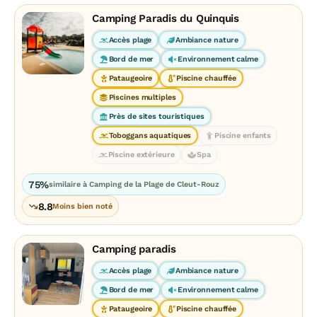
Camping Paradis du Quinquis
Accès plage
Ambiance nature
Bord de mer
Environnement calme
Pataugeoire
Piscine chauffée
Piscines multiples
Près de sites touristiques
Toboggans aquatiques
Piscine enfants
Piscine extérieure
Spa
75%
similaire à Camping de la Plage de Cleut-Rouz
8.8
Moins bien noté
Camping paradis
Accès plage
Ambiance nature
Bord de mer
Environnement calme
Pataugeoire
Piscine chauffée