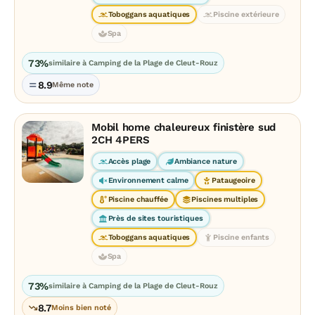
Toboggans aquatiques
Piscine extérieure
Spa
73%
similaire à Camping de la Plage de Cleut-Rouz
8.9
Même note
Mobil home chaleureux finistère sud
2CH 4PERS
Accès plage
Ambiance nature
Environnement calme
Pataugeoire
Piscine chauffée
Piscines multiples
Près de sites touristiques
Toboggans aquatiques
Piscine enfants
Spa
73%
similaire à Camping de la Plage de Cleut-Rouz
8.7
Moins bien noté