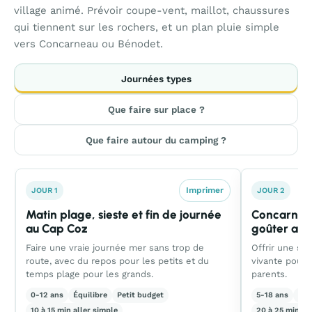
village animé. Prévoir coupe-vent, maillot, chaussures
qui tiennent sur les rochers, et un plan pluie simple
vers Concarneau ou Bénodet.
Journées types
Que faire sur place ?
Que faire autour du camping ?
Imprimer
JOUR 1
JOUR 2
Matin plage, sieste et fin de journée
Concarneau 
au Cap Coz
goûter au 
Faire une vraie journée mer sans trop de
Offrir une sor
route, avec du repos pour les petits et du
vivante pour 
temps plage pour les grands.
parents.
0-12 ans
Équilibre
Petit budget
5-18 ans
Équ
10 à 15 min aller simple
20 à 25 min al