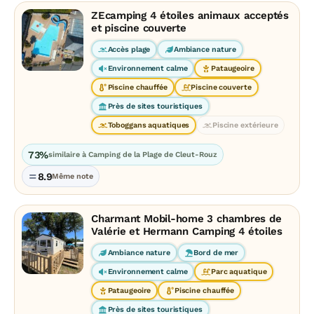
ZEcamping 4 étoiles animaux acceptés
et piscine couverte
Accès plage
Ambiance nature
Environnement calme
Pataugeoire
Piscine chauffée
Piscine couverte
Près de sites touristiques
Toboggans aquatiques
Piscine extérieure
73%
similaire à Camping de la Plage de Cleut-Rouz
8.9
Même note
Charmant Mobil-home 3 chambres de
Valérie et Hermann Camping 4 étoiles
Ambiance nature
Bord de mer
Environnement calme
Parc aquatique
Pataugeoire
Piscine chauffée
Près de sites touristiques