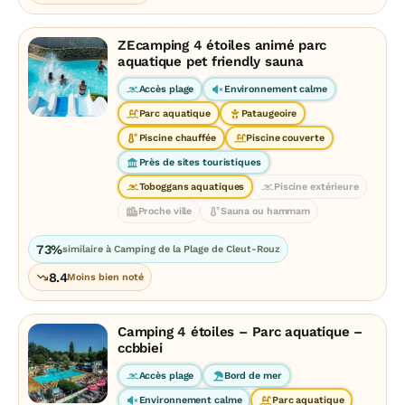
ZEcamping 4 étoiles animé parc
aquatique pet friendly sauna
Accès plage
Environnement calme
Parc aquatique
Pataugeoire
Piscine chauffée
Piscine couverte
Près de sites touristiques
Toboggans aquatiques
Piscine extérieure
Proche ville
Sauna ou hammam
73%
similaire à Camping de la Plage de Cleut-Rouz
8.4
Moins bien noté
Camping 4 étoiles – Parc aquatique –
ccbbiei
Accès plage
Bord de mer
Environnement calme
Parc aquatique