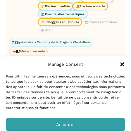
Piscine chauffée
Piscine couverte
Près de sites touristiques
Toboggans aquatiques
Proche commerces
Spa
73%
similaire à Camping de la Plage de Cleut-Rouz
8.1
Moins bien noté
Manage Consent
Pour offrir les meilleures expériences, nous utilisons des technologies
telles que les cookies pour stocker et/ou accéder aux informations
des appareils. Le fait de consentir à ces technologies nous permettra
de traiter des données telles que le comportement de navigation ou
les ID uniques sur ce site. Le fait de ne pas consentir ou de retirer
Mentions légales
|
Politique
son consentement peut avoir un effet négatif sur certaines
de confidentialité
|
Conditions
caractéristiques et fonctions.
d’utilisation
|
Contact et
suggestions
|
Politique de
Accepter
cookies