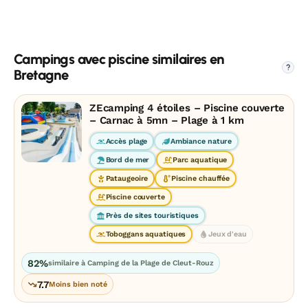
Campings avec piscine similaires en
?
Bretagne
ZEcamping 4 étoiles – Piscine couverte
– Carnac à 5mn – Plage à 1 km
Accès plage
Ambiance nature
Bord de mer
Parc aquatique
Pataugeoire
Piscine chauffée
Piscine couverte
Près de sites touristiques
Toboggans aquatiques
Jeux d'eau
82%
similaire à Camping de la Plage de Cleut-Rouz
7.7
Moins bien noté