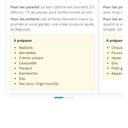
Pour les parents
Le bon rythme est souvent 2 h
Pour les pare
dehors, 1 h de pause, puis sortie courte le soir.
avec trop de b
Pour les enfants
Les enfants tiennent mieux la
Pour les enfa
journée si vous gardez une vraie coupure après
quand la visi
le déjeuner.
simple, comme
À préparer
À préparer
Maillots
Chaussur
Serviettes
Poussett
Crème solaire
Veste lég
Casquette
Eau
Parasol
Petit goû
Sandwichs
Appareil
Eau
Sac pour linge mouillé