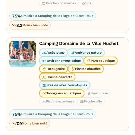
Proche commerces
Spa
75%
similaire à Camping de la Plage de Cleut-Rouz
8.2
Moins bien noté
Camping Domaine de la Ville Huchet
Accès plage
Ambiance nature
Environnement calme
Parc aquatique
Pataugeoire
Piscine chauffée
Piscine couverte
Près de sites touristiques
Toboggans aquatiques
Jeux d'eau
Piscine extérieure
Proche ville
75%
similaire à Camping de la Plage de Cleut-Rouz
7.9
Moins bien noté