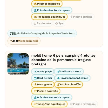
Piscines multiples
Près de sites touristiques
Toboggans aquatiques
Piscine enfants
Randonnée
Spa
75%
similaire à Camping de la Plage de Cleut-Rouz
8.8
Moins bien noté
mobil home 6 pers camping 4 étoiles
domaine de la pommeraie tregunc
bretagne
Accès plage
Ambiance nature
Bord de mer
Environnement calme
Pataugeoire
Piscine chauffée
Piscine couverte
Près de sites touristiques
Toboggans aquatiques
Piscine extérieure