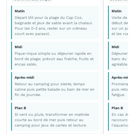
Matin
Matin
Départ tôt pour la plage du Cap Coz,
Visite de la
baignade et jeux de sable avant la chaleur.
début de jou
Pour les 0-3 ans, rester sur un créneau
sur un parc
court avec parasol.
et les ruelle
Midi
Midi
Pique-nique simple ou déjeuner rapide en
Déjeuner en
bord de plage; prévoir eau fraîche, fruits et
banc du fro
encas salés.
agréable.
Après-midi
Après-midi
Retour au camping pour sieste, temps
Promenade a
calme puis petite balade ou bain de mer en
puis retour 
fin de journée.
fatigue.
Plan B
Plan B
Si vent ou pluie, transformer en matinée
En cas de p
courte au bord de mer puis retour au
raccourcir l
camping pour jeux de cartes et lecture.
l’aquarium.