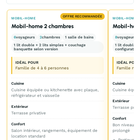
OFFRE RECOMMANDÉE
MOBIL-HOME
MOBIL-HOME
Mobil-home 2 chambres
Mobil-hom
6
voyageurs
2
chambres
1 salle de bains
8
voyageurs
1 lit double + 2 lits simples + couchage
1 lit double +
banquette selon version
configuration
IDÉAL POUR
IDÉAL POUR
Famille de 4 à 6 personnes
Famille no
Cuisine
Cuisine
Cuisine équipée ou kitchenette avec plaque,
Cuisine équip
réfrigérateur et vaisselle
Extérieur
Extérieur
Terrasse priva
Terrasse privative
Confort
Confort
Bon niveau de 
Salon intérieur, rangements, équipement de
prolongé
location standard
Pratique p