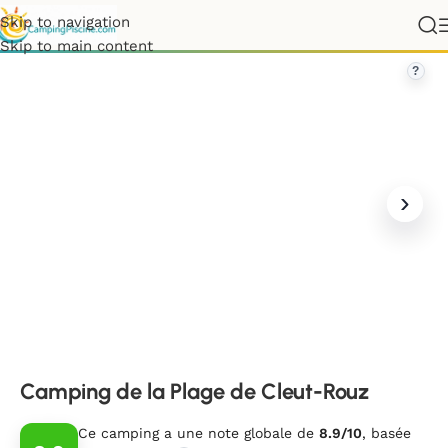
Skip to navigation
»
Bretagne
»
Finistère
»
Camping de la Plage de Cleut-Rouz
Skip to main content
?
Camping de la Plage de Cleut-Rouz
Ce camping a une note globale de
8.9/10
, basée