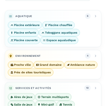
AQUATIQUE
6
Piscine extérieure
Piscine chauffée
Piscine enfants
Toboggans aquatiques
Piscine couverte
Espace aqualudique
ENVIRONNEMENT
4
Proche ville
Grand domaine
Ambiance nature
Près de sites touristiques
SERVICES ET ACTIVITÉS
10
Aires de jeux
Terrain multisports
Salle de jeux
Mini-golf
Tennis