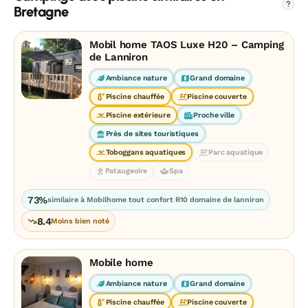
?
Bretagne
Mobil home TAOS Luxe H20 – Camping
de Lanniron
Ambiance nature
Grand domaine
Piscine chauffée
Piscine couverte
Piscine extérieure
Proche ville
Près de sites touristiques
Toboggans aquatiques
Parc aquatique
Pataugeoire
Spa
73%
similaire à Mobilhome tout confort R10 domaine de lanniron
8.4
Moins bien noté
Mobile home
Ambiance nature
Grand domaine
Piscine chauffée
Piscine couverte