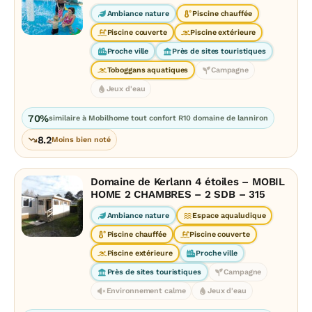
Ambiance nature
Piscine chauffée
Piscine couverte
Piscine extérieure
Proche ville
Près de sites touristiques
Toboggans aquatiques
Campagne
Jeux d'eau
70%
similaire à Mobilhome tout confort R10 domaine de lanniron
8.2
Moins bien noté
Domaine de Kerlann 4 étoiles – MOBIL
HOME 2 CHAMBRES – 2 SDB – 315
Ambiance nature
Espace aqualudique
Piscine chauffée
Piscine couverte
Piscine extérieure
Proche ville
Près de sites touristiques
Campagne
Environnement calme
Jeux d'eau