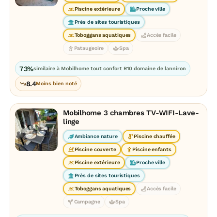
Piscine extérieure
Proche ville
Près de sites touristiques
Toboggans aquatiques
Accès facile
Pataugeoire
Spa
73%
similaire à Mobilhome tout confort R10 domaine de lanniron
8.4
Moins bien noté
Mobilhome 3 chambres TV-WIFI-Lave-
linge
Ambiance nature
Piscine chauffée
Piscine couverte
Piscine enfants
Piscine extérieure
Proche ville
Près de sites touristiques
Toboggans aquatiques
Accès facile
Campagne
Spa