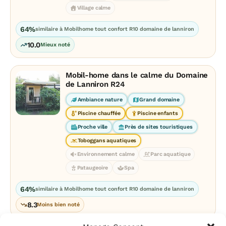
Village calme
64%
similaire à Mobilhome tout confort R10 domaine de lanniron
10.0
Mieux noté
Mobil-home dans le calme du Domaine
de Lanniron R24
Ambiance nature
Grand domaine
Piscine chauffée
Piscine enfants
Proche ville
Près de sites touristiques
Toboggans aquatiques
Environnement calme
Parc aquatique
Pataugeoire
Spa
64%
similaire à Mobilhome tout confort R10 domaine de lanniron
8.3
Moins bien noté