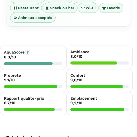
Restaurant
Snack ou bar
Wi-Fi
Laverie
Animaux acceptés
Ambiance
AquaScore
?
8,0/10
8,3/10
Proprete
Confort
9,1/10
9,0/10
Rapport qualite-prix
Emplacement
8,7/10
9,2/10