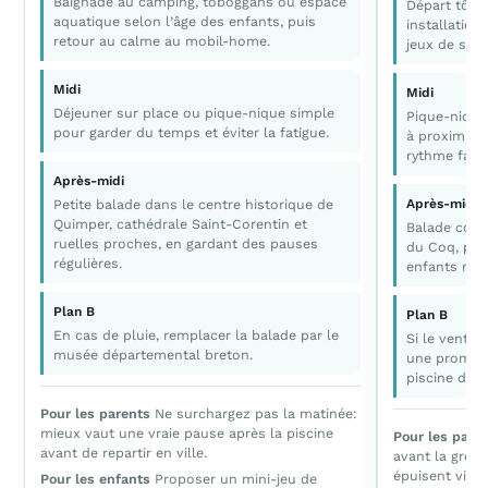
Baignade au camping, toboggans ou espace
Départ tôt p
aquatique selon l’âge des enfants, puis
installation
retour au calme au mobil-home.
jeux de sabl
Midi
Midi
Déjeuner sur place ou pique-nique simple
Pique-nique
pour garder du temps et éviter la fatigue.
à proximité 
rythme famil
Après-midi
Petite balade dans le centre historique de
Après-midi
Quimper, cathédrale Saint-Corentin et
Balade cour
ruelles proches, en gardant des pauses
du Coq, pui
régulières.
enfants ne s
Plan B
Plan B
En cas de pluie, remplacer la balade par le
Si le vent es
musée départemental breton.
une promenad
piscine du 
Pour les parents
Ne surchargez pas la matinée:
mieux vaut une vraie pause après la piscine
Pour les pare
avant de repartir en ville.
avant la grosse
épuisent vite l
Pour les enfants
Proposer un mini-jeu de