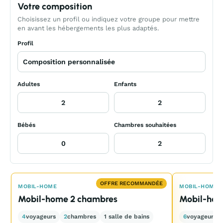
Votre composition
Choisissez un profil ou indiquez votre groupe pour mettre
en avant les hébergements les plus adaptés.
Profil
Adultes
Enfants
Bébés
Chambres souhaitées
OFFRE RECOMMANDÉE
MOBIL-HOME
MOBIL-HOME
Mobil-home 2 chambres
Mobil-home
4
voyageurs
2
chambres
1 salle de bains
6
voyageurs