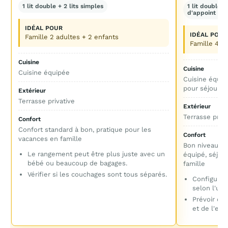
1 lit double + 2 lits simples
1 lit double 
d'appoint pos
IDÉAL POUR
IDÉAL POUR
Famille 2 adultes + 2 enfants
Famille 4 à
Cuisine
Cuisine
Cuisine équipée
Cuisine équi
pour séjour 
Extérieur
Terrasse privative
Extérieur
Terrasse priva
Confort
Confort standard à bon, pratique pour les
Confort
vacances en famille
Bon niveau de
Le rangement peut être plus juste avec un
équipé, séjou
bébé ou beaucoup de bagages.
famille
Vérifier si les couchages sont tous séparés.
Configurat
selon l'uni
Prévoir qu
et de l'em