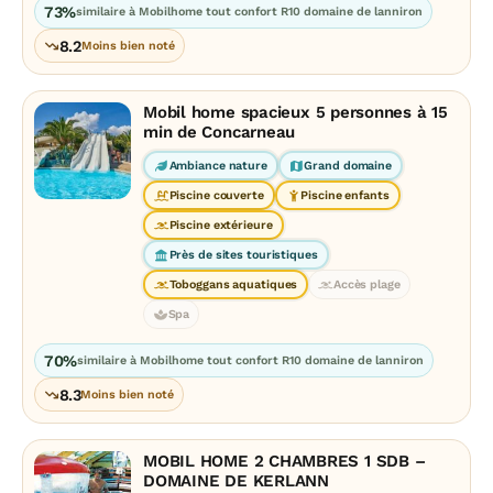
73%
similaire à Mobilhome tout confort R10 domaine de lanniron
8.2
Moins bien noté
Mobil home spacieux 5 personnes à 15
min de Concarneau
Ambiance nature
Grand domaine
Piscine couverte
Piscine enfants
Piscine extérieure
Près de sites touristiques
Toboggans aquatiques
Accès plage
Spa
70%
similaire à Mobilhome tout confort R10 domaine de lanniron
8.3
Moins bien noté
MOBIL HOME 2 CHAMBRES 1 SDB –
DOMAINE DE KERLANN