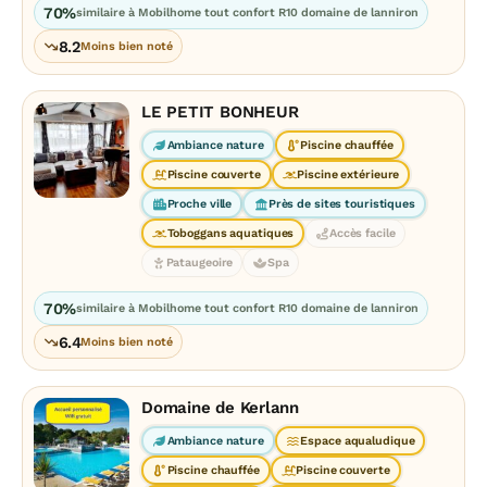
70%
similaire à Mobilhome tout confort R10 domaine de lanniron
8.2
Moins bien noté
LE PETIT BONHEUR
Ambiance nature
Piscine chauffée
Piscine couverte
Piscine extérieure
Proche ville
Près de sites touristiques
Toboggans aquatiques
Accès facile
Pataugeoire
Spa
70%
similaire à Mobilhome tout confort R10 domaine de lanniron
6.4
Moins bien noté
Domaine de Kerlann
Ambiance nature
Espace aqualudique
Piscine chauffée
Piscine couverte