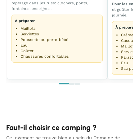
repérage dans les rues: clochers, ponts,
Pour les enfa
fontaines, enseignes.
et goûter fonc
journée.
À préparer
À préparer
Maillots
Serviettes
Crème so
Poussette ou porte-bébé
Casquett
Eau
Maillots
Goûter
Serviette
Chaussures confortables
Parasol o
Eau
Sac pour 
Faut-il choisir ce camping ?
Ce logement se trouve bien au sein du Domaine de