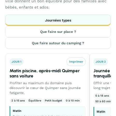
ville donnent un bon équilibre pour des familles avec
bébés, enfants et ados.
Journées types
Que faire sur place ?
Que faire autour du camping ?
Imprimer
JOUR 1
JOUR 2
Matin piscine, après-midi Quimper
Journée pl
sans voiture
tranquille
Profiter au maximum du domaine puis
Offrir une vr
découvrir le cœur de Quimper sans journée
long trajet n
fatigante.
0 à 18 ans
Ac
2 à 15 ans
Équilibre
Petit budget
0 à 10 min
50 à 60 min al
Matin
Matin