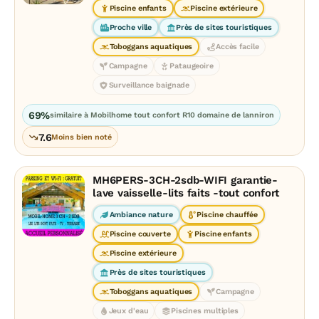
Piscine enfants
Piscine extérieure
Proche ville
Près de sites touristiques
Toboggans aquatiques
Accès facile
Campagne
Pataugeoire
Surveillance baignade
69%
similaire à Mobilhome tout confort R10 domaine de lanniron
7.6
Moins bien noté
MH6PERS-3CH-2sdb-WIFI garantie-
lave vaisselle-lits faits -tout confort
Ambiance nature
Piscine chauffée
Piscine couverte
Piscine enfants
Piscine extérieure
Près de sites touristiques
Toboggans aquatiques
Campagne
Jeux d'eau
Piscines multiples