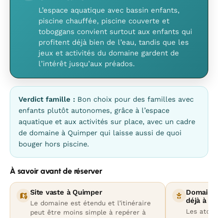
L’espace aquatique avec bassin enfants,
piscine chauffée, piscine couverte et
toboggans convient surtout aux enfants qui
profitent déjà bien de l’eau, tandis que les
jeux et activités du domaine gardent de
l’intérêt jusqu’aux préados.
Verdict famille :
Bon choix pour des familles avec
enfants plutôt autonomes, grâce à l’espace
aquatique et aux activités sur place, avec un cadre
de domaine à Quimper qui laisse aussi de quoi
bouger hors piscine.
À savoir avant de réserver
Site vaste à Quimper
Domaine 
déjà à l’a
Le domaine est étendu et l’itinéraire
Les atouts
peut être moins simple à repérer à