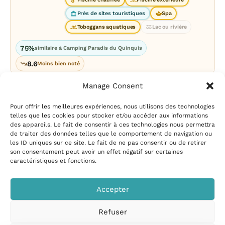
Près de sites touristiques
Spa
Toboggans aquatiques
Lac ou rivière
75%
similaire à Camping Paradis du Quinquis
8.6
Moins bien noté
Manage Consent
Pour offrir les meilleures expériences, nous utilisons des technologies
telles que les cookies pour stocker et/ou accéder aux informations
des appareils. Le fait de consentir à ces technologies nous permettra
de traiter des données telles que le comportement de navigation ou
les ID uniques sur ce site. Le fait de ne pas consentir ou de retirer
Mentions légales
|
Politique
son consentement peut avoir un effet négatif sur certaines
de confidentialité
|
Conditions
caractéristiques et fonctions.
d’utilisation
|
Contact et
suggestions
|
Politique de
Accepter
cookies
Refuser