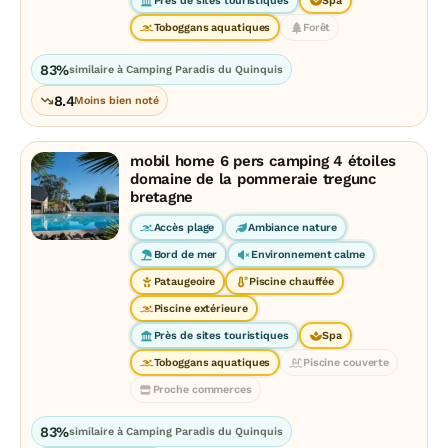
Près de sites touristiques
Spa
Toboggans aquatiques
Forêt
83%
similaire à Camping Paradis du Quinquis
8.4
Moins bien noté
mobil home 6 pers camping 4 étoiles
domaine de la pommeraie tregunc
bretagne
Accès plage
Ambiance nature
Bord de mer
Environnement calme
Pataugeoire
Piscine chauffée
Piscine extérieure
Près de sites touristiques
Spa
Toboggans aquatiques
Piscine couverte
Proche commerces
83%
similaire à Camping Paradis du Quinquis