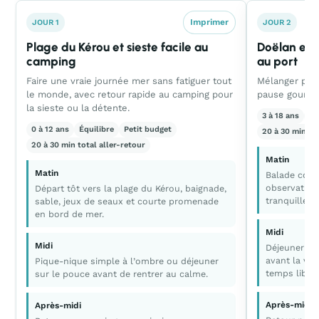
Imprimer
JOUR 1
JOUR 2
Plage du Kérou et sieste facile au
Doëlan en 
camping
au port
Faire une vraie journée mer sans fatiguer tout
Mélanger peti
le monde, avec retour rapide au camping pour
pause gourman
la sieste ou la détente.
3 à 18 ans
Ca
0 à 12 ans
Équilibre
Petit budget
20 à 30 min tot
20 à 30 min total aller-retour
Matin
Matin
Balade cour
observation
Départ tôt vers la plage du Kérou, baignade,
tranquille s
sable, jeux de seaux et courte promenade
en bord de mer.
Midi
Midi
Déjeuner da
avant la visi
Pique-nique simple à l’ombre ou déjeuner
temps libre.
sur le pouce avant de rentrer au calme.
Après-midi
Après-midi