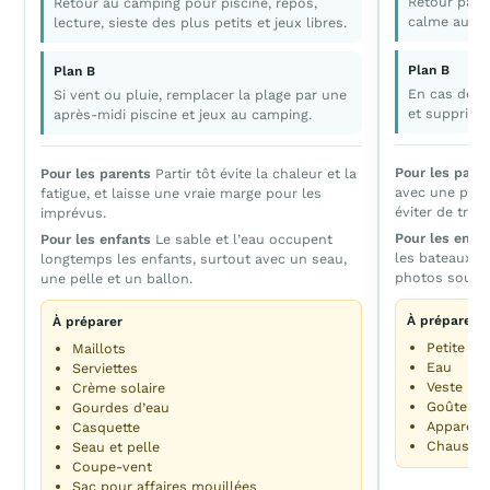
Retour par 
Retour au camping pour piscine, repos,
calme au ca
lecture, sieste des plus petits et jeux libres.
Plan B
Plan B
En cas de fa
Si vent ou pluie, remplacer la plage par une
et supprime
après-midi piscine et jeux au camping.
Pour les pare
Pour les parents
Partir tôt évite la chaleur et la
avec une pous
fatigue, et laisse une vraie marge pour les
éviter de tro
imprévus.
Pour les enfa
Pour les enfants
Le sable et l’eau occupent
les bateaux, r
longtemps les enfants, surtout avec un seau,
photos souven
une pelle et un ballon.
À préparer
À préparer
Petite po
Maillots
Eau
Serviettes
Veste lég
Crème solaire
Goûter
Gourdes d’eau
Appareil
Casquette
Chaussur
Seau et pelle
Coupe-vent
Sac pour affaires mouillées