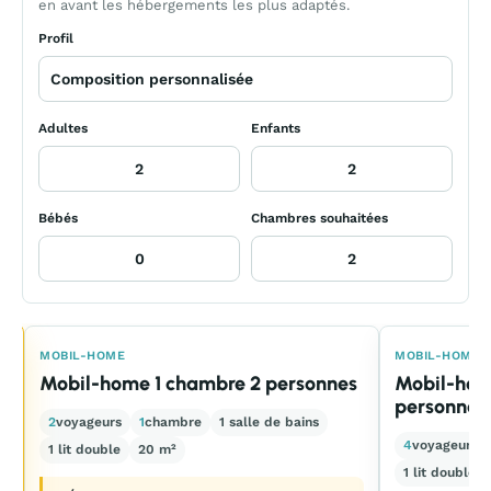
en avant les hébergements les plus adaptés.
Profil
Adultes
Enfants
Bébés
Chambres souhaitées
E
MOBIL-HOME
MOBIL-HOME
Mobil-home 1 chambre 2 personnes
Mobil-hom
personnes
2
voyageurs
1
chambre
1 salle de bains
4
voyageurs
1 lit double
20 m²
1 lit double +