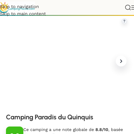
Skip to navigation
France
»
Bretagne
»
Finistère
»
Camping Paradis du Quinquis
Skip to main content
?
Camping Paradis du Quinquis
Ce camping a une note globale de
8.8/10
, basée