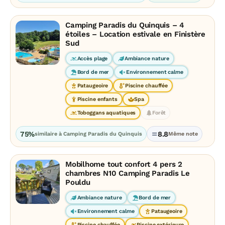
Camping Paradis du Quinquis – 4
étoiles – Location estivale en Finistère
Sud
Accès plage
Ambiance nature
Bord de mer
Environnement calme
Pataugeoire
Piscine chauffée
Piscine enfants
Spa
Toboggans aquatiques
Forêt
75%
8.8
similaire à Camping Paradis du Quinquis
Même note
Mobilhome tout confort 4 pers 2
chambres N10 Camping Paradis Le
Pouldu
Ambiance nature
Bord de mer
Environnement calme
Pataugeoire
Piscine chauffée
Piscine extérieure