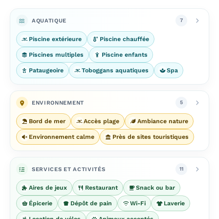
AQUATIQUE
7
Piscine extérieure
Piscine chauffée
Piscines multiples
Piscine enfants
Pataugeoire
Toboggans aquatiques
Spa
ENVIRONNEMENT
5
Bord de mer
Accès plage
Ambiance nature
Environnement calme
Près de sites touristiques
SERVICES ET ACTIVITÉS
11
Aires de jeux
Restaurant
Snack ou bar
Épicerie
Dépôt de pain
Wi-Fi
Laverie
Location de vélos
Animaux acceptés