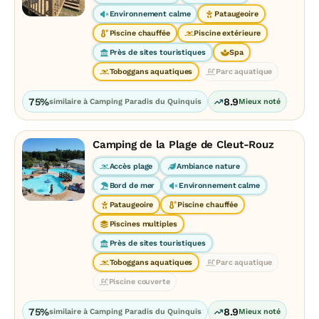
Environnement calme
Pataugeoire
Piscine chauffée
Piscine extérieure
Près de sites touristiques
Spa
Toboggans aquatiques
Parc aquatique
75%
8.9
similaire à Camping Paradis du Quinquis
Mieux noté
Camping de la Plage de Cleut-Rouz
Accès plage
Ambiance nature
Bord de mer
Environnement calme
Pataugeoire
Piscine chauffée
Piscines multiples
Près de sites touristiques
Toboggans aquatiques
Parc aquatique
Piscine couverte
75%
8.9
similaire à Camping Paradis du Quinquis
Mieux noté