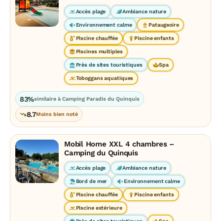
Accès plage
Ambiance nature
Environnement calme
Pataugeoire
Piscine chauffée
Piscine enfants
Piscines multiples
Près de sites touristiques
Spa
Toboggans aquatiques
83%
similaire à Camping Paradis du Quinquis
8.7
Moins bien noté
Mobil Home XXL 4 chambres –
Camping du Quinquis
Accès plage
Ambiance nature
Bord de mer
Environnement calme
Piscine chauffée
Piscine enfants
Piscine extérieure