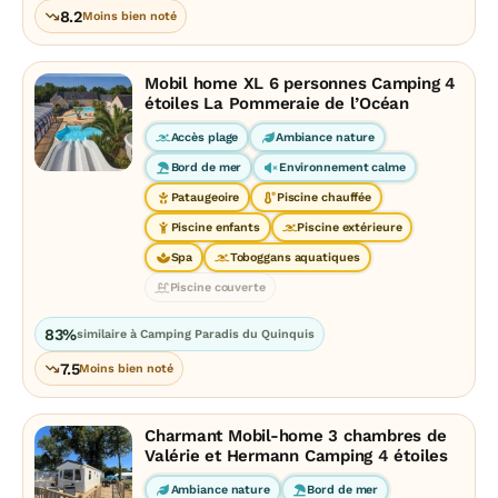
8.2
Moins bien noté
Mobil home XL 6 personnes Camping 4
étoiles La Pommeraie de l’Océan
Accès plage
Ambiance nature
Bord de mer
Environnement calme
Pataugeoire
Piscine chauffée
Piscine enfants
Piscine extérieure
Spa
Toboggans aquatiques
Piscine couverte
83%
similaire à Camping Paradis du Quinquis
7.5
Moins bien noté
Charmant Mobil-home 3 chambres de
Valérie et Hermann Camping 4 étoiles
Ambiance nature
Bord de mer