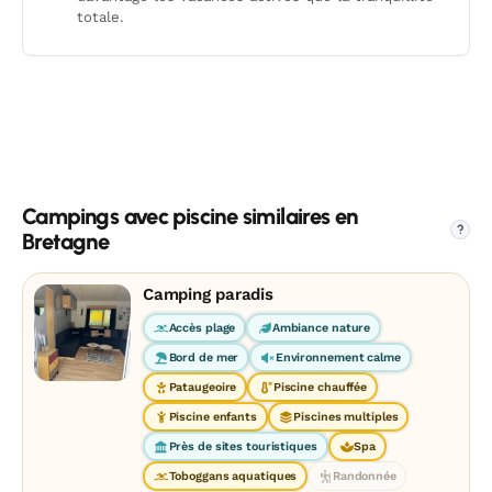
totale.
Campings avec piscine similaires en
?
Bretagne
Camping paradis
Accès plage
Ambiance nature
Bord de mer
Environnement calme
Pataugeoire
Piscine chauffée
Piscine enfants
Piscines multiples
Près de sites touristiques
Spa
Toboggans aquatiques
Randonnée