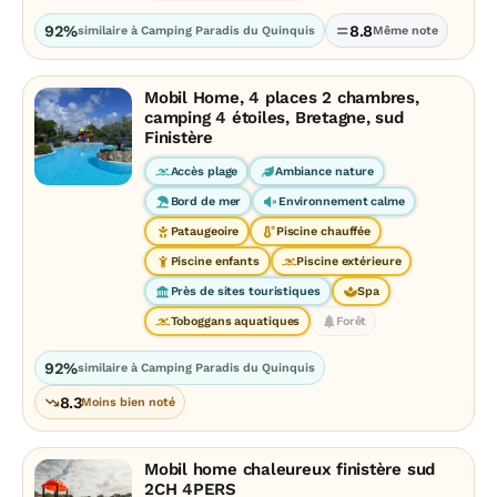
92%
8.8
similaire à Camping Paradis du Quinquis
Même note
Mobil Home, 4 places 2 chambres,
camping 4 étoiles, Bretagne, sud
Finistère
Accès plage
Ambiance nature
Bord de mer
Environnement calme
Pataugeoire
Piscine chauffée
Piscine enfants
Piscine extérieure
Près de sites touristiques
Spa
Toboggans aquatiques
Forêt
92%
similaire à Camping Paradis du Quinquis
8.3
Moins bien noté
Mobil home chaleureux finistère sud
2CH 4PERS