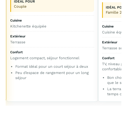
IDÉAL POUR
Couple
IDÉAL POUR
Famille 2 a
Cuisine
Kitchenette équipée
Cuisine
Cuisine équip
Extérieur
Terrasse
Extérieur
Terrasse sem
Confort
Logement compact, séjour fonctionnel
Confort
TV, niveau pr
Format idéal pour un court séjour à deux
confortables
Peu d’espace de rangement pour un long
Bon choix 
séjour
que le sta
La terrasse
temps cha