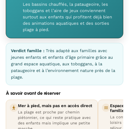
Les bassins chauffés, la pataugeoire, les
toboggans et l’aire de jeux conviennent
surtout aux enfants qui profitent déjà bien
des animations aquatiques et des sorties
plage à pied.
Verdict famille :
Très adapté aux familles avec
jeunes enfants et enfants d’âge primaire grâce au
grand espace aquatique, aux toboggans, à la
pataugeoire et à l’environnement nature près de la
plage.
À savoir avant de réserver
Mer à pied, mais pas en accès direct
Espace a
familles
La plage est proche par chemin
La config
piétonnier, ce qui reste pratique avec
loisirs et
des enfants mais implique une petite
séjour ca
marche.