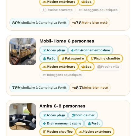
Piscine extérieure
Spa
Piscine couverte
Toboggans aquatiques
80%
7.8
similaire à Camping La Forêt
Moins bien noté
Mobil-Home 6 personnes
Accès plage
Environnement calme
Forêt
Pataugeoire
Piscine chauffée
Piscine extérieure
Spa
Proche ville
Toboggans aquatiques
78%
8.7
similaire à Camping La Forêt
Moins bien noté
Amira 6-8 personnes
Accès plage
Bord de mer
Environnement calme
Forêt
Piscine chauffée
Piscine extérieure