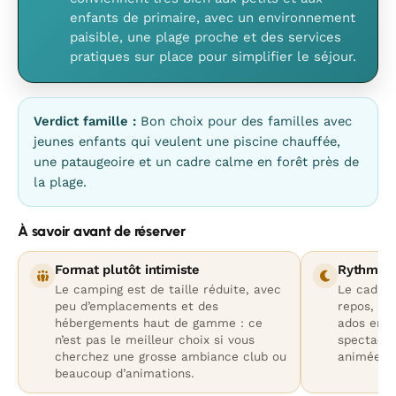
enfants de primaire, avec un environnement
paisible, une plage proche et des services
pratiques sur place pour simplifier le séjour.
Verdict famille :
Bon choix pour des familles avec
jeunes enfants qui veulent une piscine chauffée,
une pataugeoire et un cadre calme en forêt près de
la plage.
À savoir avant de réserver
Format plutôt intimiste
Rythme p
Le camping est de taille réduite, avec
Le cadre p
peu d’emplacements et des
repos, ce
hébergements haut de gamme : ce
ados en q
n’est pas le meilleur choix si vous
spectacul
cherchez une grosse ambiance club ou
animées.
beaucoup d’animations.