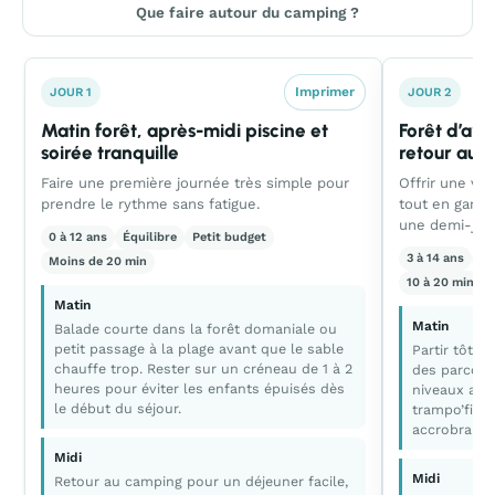
Que faire autour du camping ?
Imprimer
JOUR 1
JOUR 2
Matin forêt, après-midi piscine et
Forêt d’ave
soirée tranquille
retour au 
Faire une première journée très simple pour
Offrir une vra
prendre le rythme sans fatigue.
tout en garda
une demi-jou
0 à 12 ans
Équilibre
Petit budget
3 à 14 ans
Ac
Moins de 20 min
10 à 20 min al
Matin
Matin
Balade courte dans la forêt domaniale ou
petit passage à la plage avant que le sable
Partir tôt p
chauffe trop. Rester sur un créneau de 1 à 2
des parcours
heures pour éviter les enfants épuisés dès
niveaux ada
le début du séjour.
trampo’filet
accrobranch
Midi
Midi
Retour au camping pour un déjeuner facile,