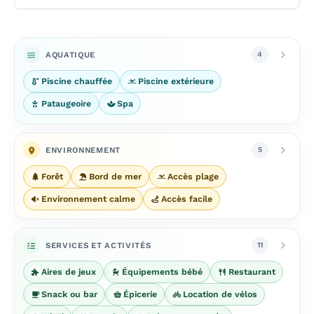
AQUATIQUE
4
Piscine chauffée
Piscine extérieure
Pataugeoire
Spa
ENVIRONNEMENT
5
Forêt
Bord de mer
Accès plage
Environnement calme
Accès facile
SERVICES ET ACTIVITÉS
11
Aires de jeux
Équipements bébé
Restaurant
Snack ou bar
Épicerie
Location de vélos