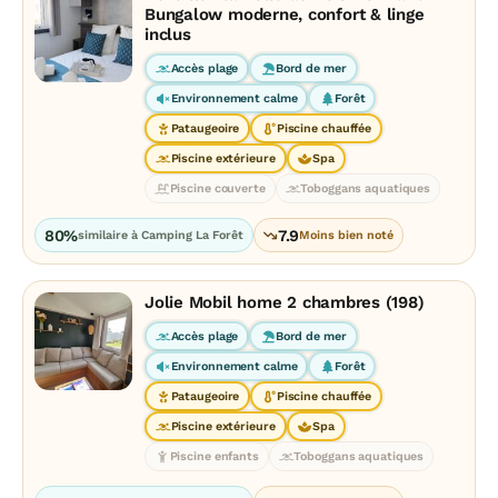
Bungalow moderne, confort & linge
inclus
Accès plage
Bord de mer
Environnement calme
Forêt
Pataugeoire
Piscine chauffée
Piscine extérieure
Spa
Piscine couverte
Toboggans aquatiques
80%
7.9
similaire à Camping La Forêt
Moins bien noté
Jolie Mobil home 2 chambres (198)
Accès plage
Bord de mer
Environnement calme
Forêt
Pataugeoire
Piscine chauffée
Piscine extérieure
Spa
Piscine enfants
Toboggans aquatiques