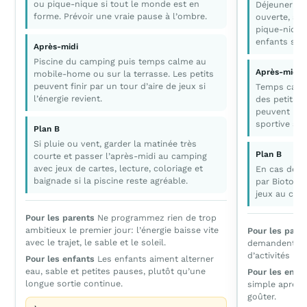
ou pique-nique si tout le monde est en
Déjeuner sim
forme. Prévoir une vraie pause à l’ombre.
ouverte, si
pique-nique.
enfants sont
Après-midi
Piscine du camping puis temps calme au
Après-midi
mobile-home ou sur la terrasse. Les petits
peuvent finir par un tour d’aire de jeux si
Temps calme
l’énergie revient.
des petits, 
peuvent pro
sportive sel
Plan B
Si pluie ou vent, garder la matinée très
Plan B
courte et passer l’après-midi au camping
avec jeux de cartes, lecture, coloriage et
En cas de pl
baignade si la piscine reste agréable.
par Biotopia
jeux au cam
Pour les parents
Ne programmez rien de trop
ambitieux le premier jour: l’énergie baisse vite
Pour les pare
avec le trajet, le sable et le soleil.
demandent de 
d’activités mai
Pour les enfants
Les enfants aiment alterner
eau, sable et petites pauses, plutôt qu’une
Pour les enfa
longue sortie continue.
simple après l
goûter.