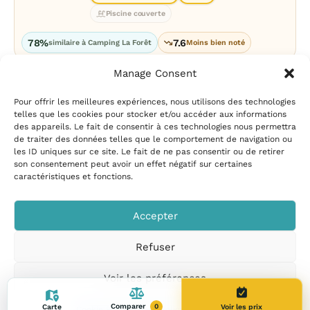
Piscine couverte
78%
7.6
similaire à Camping La Forêt
Moins bien noté
Manage Consent
Pour offrir les meilleures expériences, nous utilisons des technologies
telles que les cookies pour stocker et/ou accéder aux informations
des appareils. Le fait de consentir à ces technologies nous permettra
de traiter des données telles que le comportement de navigation ou
les ID uniques sur ce site. Le fait de ne pas consentir ou de retirer
Mentions légales
|
Politique
son consentement peut avoir un effet négatif sur certaines
de confidentialité
|
Conditions
caractéristiques et fonctions.
d’utilisation
|
Contact et
suggestions
|
Politique de
Accepter
cookies
Refuser
CampingPiscine.com
© 2026
Tous droits réservés
.
Voir les préférences
Comparer
Carte
Voir les prix
0
Cookie Policy
Privacy Policy
Legal Notice