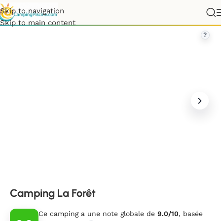
Skip to navigation
France
»
Pays de la Loire
»
Vendée
»
Camping La Forêt
Skip to main content
?
Camping La Forêt
Ce camping a une note globale de
9.0/10
, basée