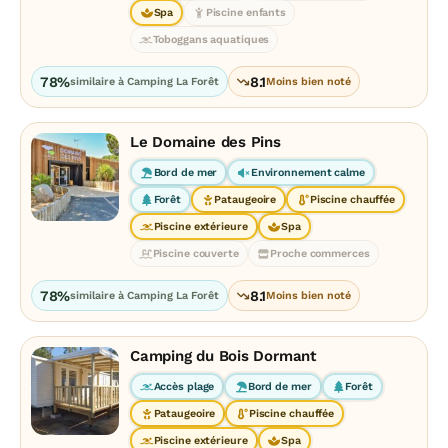
Spa
Piscine enfants
Toboggans aquatiques
78%
8.1
similaire à Camping La Forêt
Moins bien noté
Le Domaine des Pins
Bord de mer
Environnement calme
Forêt
Pataugeoire
Piscine chauffée
Piscine extérieure
Spa
Piscine couverte
Proche commerces
78%
8.1
similaire à Camping La Forêt
Moins bien noté
Camping du Bois Dormant
Accès plage
Bord de mer
Forêt
Pataugeoire
Piscine chauffée
Piscine extérieure
Spa