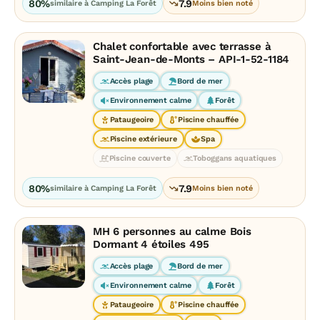
80%
7.9
similaire à Camping La Forêt
Moins bien noté
Chalet confortable avec terrasse à
Saint-Jean-de-Monts – API-1-52-1184
Accès plage
Bord de mer
Environnement calme
Forêt
Pataugeoire
Piscine chauffée
Piscine extérieure
Spa
Piscine couverte
Toboggans aquatiques
80%
7.9
similaire à Camping La Forêt
Moins bien noté
MH 6 personnes au calme Bois
Dormant 4 étoiles 495
Accès plage
Bord de mer
Environnement calme
Forêt
Pataugeoire
Piscine chauffée