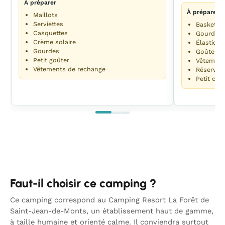
À préparer
À préparer
Maillots
Serviettes
Baskets 
Casquettes
Gourdes
Crème solaire
Élastiqu
Gourdes
Goûter
Petit goûter
Vêtement
Vêtements de rechange
Réservati
Petit ca
Faut-il choisir ce camping ?
Ce camping correspond au Camping Resort La Forêt de
Saint-Jean-de-Monts, un établissement haut de gamme,
à taille humaine et orienté calme. Il conviendra surtout