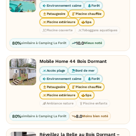
Environnement calme
Forêt
Pataugeoire
Piscine chauffée
Piscine extérieure
Spa
Piscine couverte
Toboggans aquatiques
80%
10.0
similaire à Camping La Forêt
Mieux noté
Mobile Home 44 Bois Dormant
Accès plage
Bord de mer
Environnement calme
Forêt
Pataugeoire
Piscine chauffée
Piscine extérieure
Spa
Ambiance nature
Piscine enfants
80%
8.0
similaire à Camping La Forêt
Moins bien noté
Réveillez la Belle au Bois Dormant –