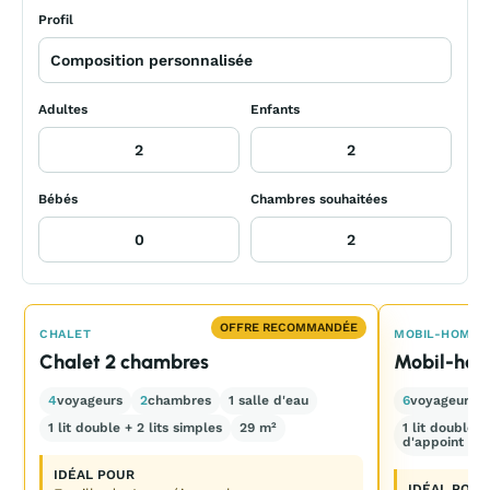
Profil
Adultes
Enfants
Bébés
Chambres souhaitées
OFFRE RECOMMANDÉE
CHALET
MOBIL-HOME
Chalet 2 chambres
Mobil-hom
4
voyageurs
2
chambres
1 salle d'eau
6
voyageurs
1 lit double + 2 lits simples
29 m²
1 lit double 
d'appoint pos
IDÉAL POUR
IDÉAL POUR