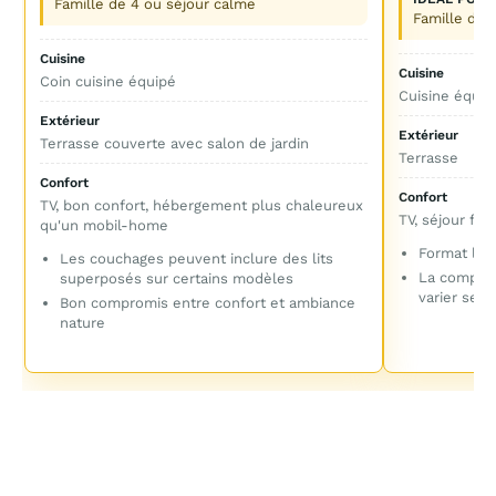
Famille de 4 ou séjour calme
Famille de 
Cuisine
Cuisine
Coin cuisine équipé
Cuisine équip
Extérieur
Extérieur
Terrasse couverte avec salon de jardin
Terrasse
Confort
Confort
TV, bon confort, hébergement plus chaleureux
TV, séjour fon
qu'un mobil-home
Format le p
Les couchages peuvent inclure des lits
La composi
superposés sur certains modèles
varier sel
Bon compromis entre confort et ambiance
nature