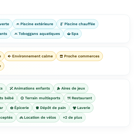
verte
Piscine extérieure
Piscine chauffée
ants
Toboggans aquatiques
Spa
e
Environnement calme
Proche commerces
e
ts
Animations enfants
Aires de jeux
ts bébé
Terrain multisports
Restaurant
ar
Épicerie
Dépôt de pain
Laverie
ceptés
Location de vélos
+2 de plus