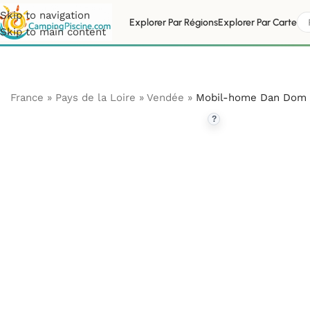
Skip to navigation
Explorer Par Régions
Explorer Par Carte
Skip to main content
France
»
Pays de la Loire
»
Vendée
»
Mobil-home Dan Dom
?