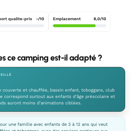
ort qualite-prix
-/10
Emplacement
8,0/10
les ce camping est-il adapté ?
EILLÉ
 couverte et chauffée, bassin enfant, toboggans, club
e correspond surtout aux enfants d’âge préscolaire et
ands auront moins d’animations ciblées.
our une famille avec enfants de 3 à 12 ans qui veut
uffées et toboggans, avec des services pratiques sur