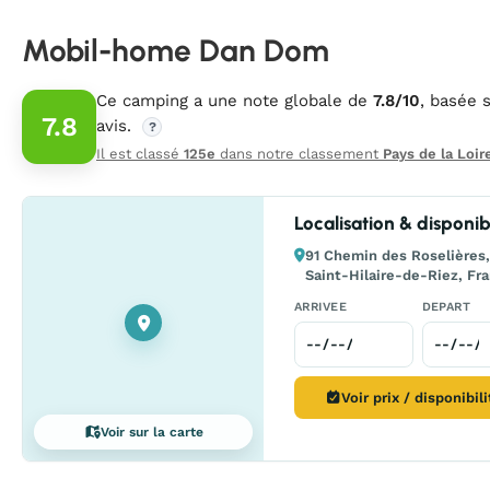
Mobil-home Dan Dom
Ce camping a une note globale de
7.8/10
, basée 
7.8
avis.
?
Il est classé
125e
dans notre classement
Pays de la Loir
Localisation & disponibi
91 Chemin des Roselières
Saint-Hilaire-de-Riez, Fr
ARRIVEE
DEPART
Voir prix / disponibil
Voir sur la carte