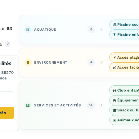
Piscine cou
sur
63
AQUATIQUE
6
Piscine enf
e
.
?
Accès plag
ENVIRONNEMENT
lités
4
Accès facil
, 85270
ance
Club enfan
Équipemen
SERVICES ET ACTIVITÉS
14
Snack ou b
ités
Animaux ac