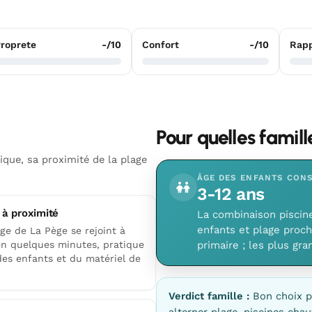
roprete
-/10
Confort
-/10
Rapp
Pour quelles famil
ique, sa proximité de la plage
ÂGE DES ENFANTS CONS
3-12 ans
 à proximité
La combinaison piscine
enfants et plage proch
ge de La Pège se rejoint à
en quelques minutes, pratique
primaire ; les plus gr
des enfants et du matériel de
Verdict famille :
Bon choix p
alterner plage, piscines cha