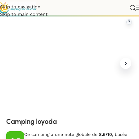
Skip to navigation
France
»
Pays de la Loire
»
Vendée
»
Camping loyoda
Skip to main content
?
Camping loyoda
Ce camping a une note globale de
8.5/10
, basée