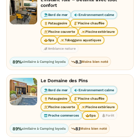
confort
Bord de mer
Environnement calme
Pataugeoire
Piscine chauffée
Piscine couverte
Piscine extérieure
Spa
Toboggans aquatiques
Ambiance nature
89%
8.3
similaire à Camping loyoda
Moins bien noté
Le Domaine des Pins
Bord de mer
Environnement calme
Pataugeoire
Piscine chauffée
Piscine couverte
Piscine extérieure
Proche commerces
Spa
Forêt
89%
8.1
similaire à Camping loyoda
Moins bien noté