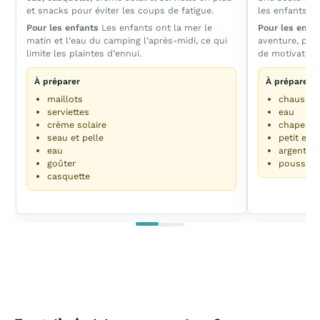
et snacks pour éviter les coups de fatigue.
les enfants su
Pour les enfants
Les enfants ont la mer le
Pour les enfa
matin et l’eau du camping l’après-midi, ce qui
aventure, pui
limite les plaintes d’ennui.
de motivation
À préparer
À préparer
maillots
chaussur
serviettes
eau
crème solaire
chapeau
seau et pelle
petit enc
eau
argent po
goûter
poussette
casquette