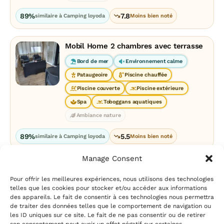
89%
7.8
similaire à Camping loyoda
Moins bien noté
Mobil Home 2 chambres avec terrasse
Bord de mer
Environnement calme
Pataugeoire
Piscine chauffée
Piscine couverte
Piscine extérieure
Spa
Toboggans aquatiques
Ambiance nature
89%
5.5
similaire à Camping loyoda
Moins bien noté
Manage Consent
Pour offrir les meilleures expériences, nous utilisons des technologies
telles que les cookies pour stocker et/ou accéder aux informations
des appareils. Le fait de consentir à ces technologies nous permettra
de traiter des données telles que le comportement de navigation ou
les ID uniques sur ce site. Le fait de ne pas consentir ou de retirer
Mentions légales
|
Politique