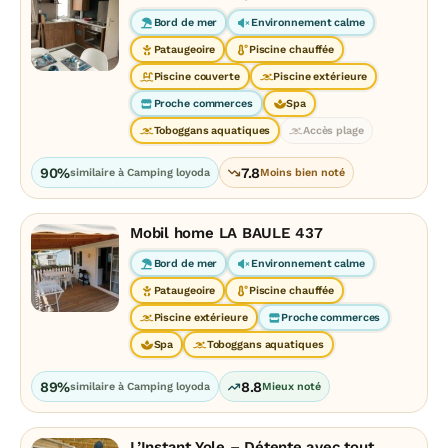
Bord de mer
Environnement calme
Pataugeoire
Piscine chauffée
Piscine couverte
Piscine extérieure
Proche commerces
Spa
Toboggans aquatiques
Accès plage
90%
7.8
similaire à Camping loyoda
Moins bien noté
Mobil home LA BAULE 437
Bord de mer
Environnement calme
Pataugeoire
Piscine chauffée
Piscine extérieure
Proche commerces
Spa
Toboggans aquatiques
89%
8.8
similaire à Camping loyoda
Mieux noté
L’Instant Yole – Détente avec tout