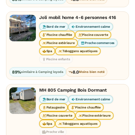
Joli mobil home 4-6 personnes 416
Bord de mer
Environnement calme
Piscine chauffée
Piscine couverte
Piscine extérieure
Proche commerces
Spa
Toboggans aquatiques
Piscine enfants
89%
8.0
similaire à Camping loyoda
Moins bien noté
MH 805 Camping Bois Dormant
Bord de mer
Environnement calme
Pataugeoire
Piscine chauffée
Piscine couverte
Piscine extérieure
Spa
Toboggans aquatiques
Proche ville