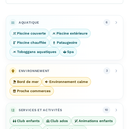
AQUATIQUE
6
Piscine couverte
Piscine extérieure
Piscine chauffée
Pataugeoire
Toboggans aquatiques
Spa
ENVIRONNEMENT
3
Bord de mer
Environnement calme
Proche commerces
SERVICES ET ACTIVITÉS
10
Club enfants
Club ados
Animations enfants