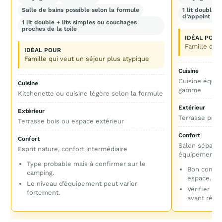
Salle de bains possible selon la formule
1 lit double 
d’appoint
1 lit double + lits simples ou couchages
proches de la toile
IDÉAL POUR
Famille de 
IDÉAL POUR
Famille qui veut un séjour plus atypique
Cuisine
Cuisine équip
Cuisine
gamme
Kitchenette ou cuisine légère selon la formule
Extérieur
Extérieur
Terrasse priv
Terrasse bois ou espace extérieur
Confort
Confort
Salon séparé,
Esprit nature, confort intermédiaire
équipement f
Type probable mais à confirmer sur le
Bon compro
camping.
espace.
Le niveau d’équipement peut varier
Vérifier la
fortement.
avant réser