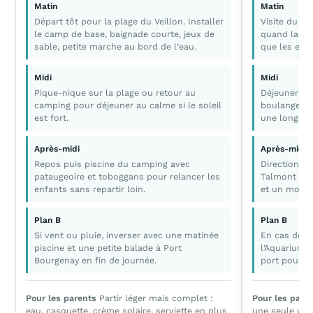
Matin
Matin
Départ tôt pour la plage du Veillon. Installer
Visite du C
le camp de base, baignade courte, jeux de
quand la ch
sable, petite marche au bord de l’eau.
que les enfa
Midi
Midi
Pique-nique sur la plage ou retour au
Déjeuner si
camping pour déjeuner au calme si le soleil
boulangerie 
est fort.
une longue 
Après-midi
Après-midi
Repos puis piscine du camping avec
Direction Po
pataugeoire et toboggans pour relancer les
Talmont pou
enfants sans repartir loin.
et un momen
Plan B
Plan B
Si vent ou pluie, inverser avec une matinée
En cas de pl
piscine et une petite balade à Port
l’Aquarium 
Bourgenay en fin de journée.
port pour un
Pour les parents
Partir léger mais complet :
Pour les pare
eau, casquette, crème solaire, serviette en plus
une seule vrai