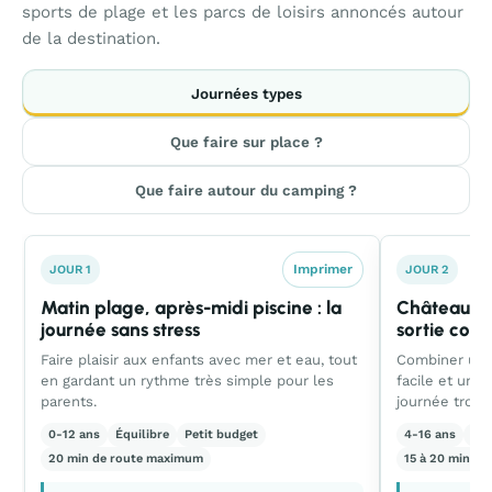
sports de plage et les parcs de loisirs annoncés autour
de la destination.
Journées types
Que faire sur place ?
Que faire autour du camping ?
Imprimer
JOUR 1
JOUR 2
Matin plage, après-midi piscine : la
Château et
journée sans stress
sortie cour
Faire plaisir aux enfants avec mer et eau, tout
Combiner un 
en gardant un rythme très simple pour les
facile et un
parents.
journée trop 
0-12 ans
Équilibre
Petit budget
4-16 ans
Ca
20 min de route maximum
15 à 20 min de