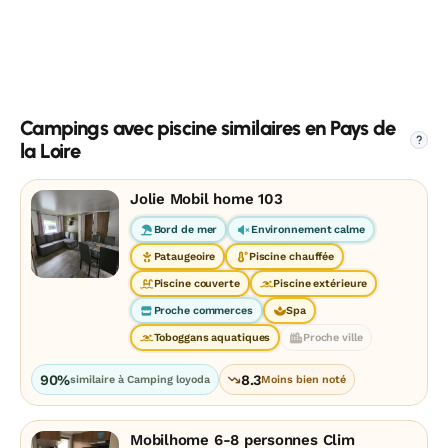
Campings avec piscine similaires en Pays de
?
la Loire
Jolie Mobil home 103
Bord de mer
Environnement calme
Pataugeoire
Piscine chauffée
Piscine couverte
Piscine extérieure
Proche commerces
Spa
Toboggans aquatiques
Proche ville
90%
8.3
similaire à Camping loyoda
Moins bien noté
Mobilhome 6-8 personnes Clim