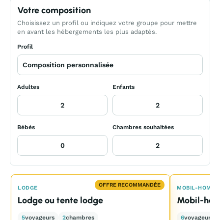
Votre composition
Choisissez un profil ou indiquez votre groupe pour mettre
en avant les hébergements les plus adaptés.
Profil
Adultes
Enfants
Bébés
Chambres souhaitées
OFFRE RECOMMANDÉE
LODGE
MOBIL-HOME
Lodge ou tente lodge
Mobil-hom
5
voyageurs
2
chambres
6
voyageurs