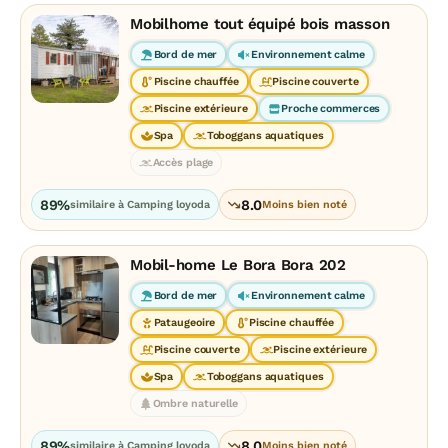
Mobilhome tout équipé bois masson
Bord de mer
Environnement calme
Piscine chauffée
Piscine couverte
Piscine extérieure
Proche commerces
Spa
Toboggans aquatiques
Accès plage
89%
8.0
similaire à Camping loyoda
Moins bien noté
Mobil-home Le Bora Bora 202
Bord de mer
Environnement calme
Pataugeoire
Piscine chauffée
Piscine couverte
Piscine extérieure
Spa
Toboggans aquatiques
Ombre naturelle
89%
8.0
similaire à Camping loyoda
Moins bien noté