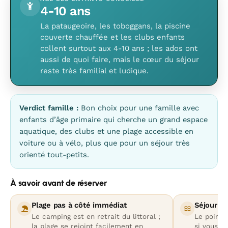
4-10 ans
La pataugeoire, les toboggans, la piscine
couverte chauffée et les clubs enfants
collent surtout aux 4-10 ans ; les ados ont
aussi de quoi faire, mais le cœur du séjour
reste très familial et ludique.
Verdict famille :
Bon choix pour une famille avec
enfants d’âge primaire qui cherche un grand espace
aquatique, des clubs et une plage accessible en
voiture ou à vélo, plus que pour un séjour très
orienté tout-petits.
À savoir avant de réserver
Plage pas à côté immédiat
Séjour su
Le camping est en retrait du littoral ;
Le point f
la plage se rejoint facilement en
si vous c