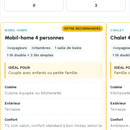
OFFRE RECOMMANDÉE
MOBIL-HOME
CHALET
Mobil-home 4 personnes
Chalet 
4
voyageurs
2
chambres
1 salle de bains
4
voyageu
1 lit double + 2 lits simples
1 lit doub
IDÉAL POUR
IDÉAL P
Couple avec enfants ou petite famille
Famille 
Cuisine
Cuisine
Cuisine équipée ou kitchenette
Kitchenett
Extérieur
Extérieur
Terrasse
Terrasse
Confort
Confort
TV, coin salon, confort standard à bon niveau selon la
Ambiance 