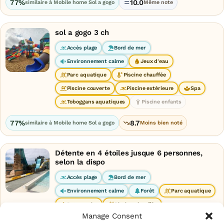
77%
10.0
similaire à Mobile home Sol a gogo
Même note
sol a gogo 3 ch
Accès plage
Bord de mer
Environnement calme
Jeux d'eau
Parc aquatique
Piscine chauffée
Piscine couverte
Piscine extérieure
Spa
Toboggans aquatiques
Piscine enfants
77%
8.7
similaire à Mobile home Sol a gogo
Moins bien noté
Détente en 4 étoiles jusque 6 personnes,
selon la dispo
Accès plage
Bord de mer
Environnement calme
Forêt
Parc aquatique
Pataugeoire
Piscine chauffée
Manage Consent
Piscine extérieure
Spa