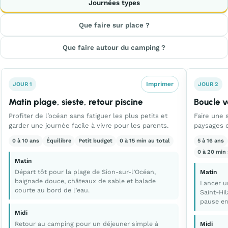
Journées types
Que faire sur place ?
Que faire autour du camping ?
Imprimer
JOUR 1
JOUR 2
Matin plage, sieste, retour piscine
Boucle v
Profiter de l’océan sans fatiguer les plus petits et
Faire une 
garder une journée facile à vivre pour les parents.
paysages e
0 à 10 ans
Équilibre
Petit budget
0 à 15 min au total
5 à 16 ans
0 à 20 min 
Matin
Départ tôt pour la plage de Sion-sur-l’Océan,
Matin
baignade douce, châteaux de sable et balade
Lancer u
courte au bord de l’eau.
Saint-Hi
pause en 
Midi
Retour au camping pour un déjeuner simple à
Midi