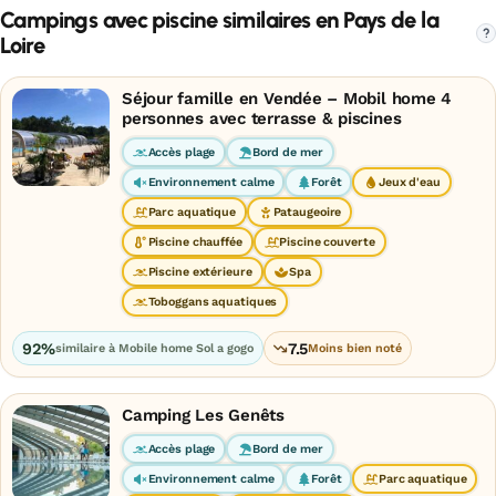
Campings avec piscine similaires en Pays de la
?
Loire
Séjour famille en Vendée – Mobil home 4
personnes avec terrasse & piscines
Accès plage
Bord de mer
Environnement calme
Forêt
Jeux d'eau
Parc aquatique
Pataugeoire
Piscine chauffée
Piscine couverte
Piscine extérieure
Spa
Toboggans aquatiques
92%
7.5
similaire à Mobile home Sol a gogo
Moins bien noté
Camping Les Genêts
Accès plage
Bord de mer
Environnement calme
Forêt
Parc aquatique