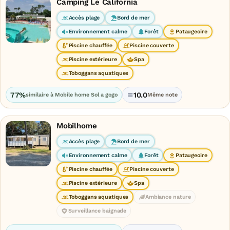
Camping Le California
Accès plage
Bord de mer
Environnement calme
Forêt
Pataugeoire
Piscine chauffée
Piscine couverte
Piscine extérieure
Spa
Toboggans aquatiques
77%
10.0
similaire à Mobile home Sol a gogo
Même note
Mobilhome
Accès plage
Bord de mer
Environnement calme
Forêt
Pataugeoire
Piscine chauffée
Piscine couverte
Piscine extérieure
Spa
Toboggans aquatiques
Ambiance nature
Surveillance baignade