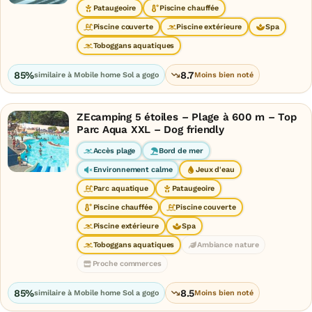
Pataugeoire
Piscine chauffée
Piscine couverte
Piscine extérieure
Spa
Toboggans aquatiques
85%
8.7
similaire à Mobile home Sol a gogo
Moins bien noté
ZEcamping 5 étoiles – Plage à 600 m – Top
Parc Aqua XXL – Dog friendly
Accès plage
Bord de mer
Environnement calme
Jeux d'eau
Parc aquatique
Pataugeoire
Piscine chauffée
Piscine couverte
Piscine extérieure
Spa
Toboggans aquatiques
Ambiance nature
Proche commerces
85%
8.5
similaire à Mobile home Sol a gogo
Moins bien noté