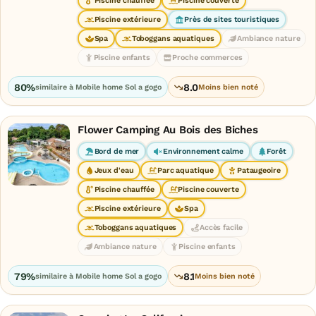
Piscine chauffée
Piscine couverte
Piscine extérieure
Près de sites touristiques
Spa
Toboggans aquatiques
Ambiance nature
Piscine enfants
Proche commerces
80%
8.0
similaire à Mobile home Sol a gogo
Moins bien noté
Flower Camping Au Bois des Biches
Bord de mer
Environnement calme
Forêt
Jeux d'eau
Parc aquatique
Pataugeoire
Piscine chauffée
Piscine couverte
Piscine extérieure
Spa
Toboggans aquatiques
Accès facile
Ambiance nature
Piscine enfants
79%
8.1
similaire à Mobile home Sol a gogo
Moins bien noté