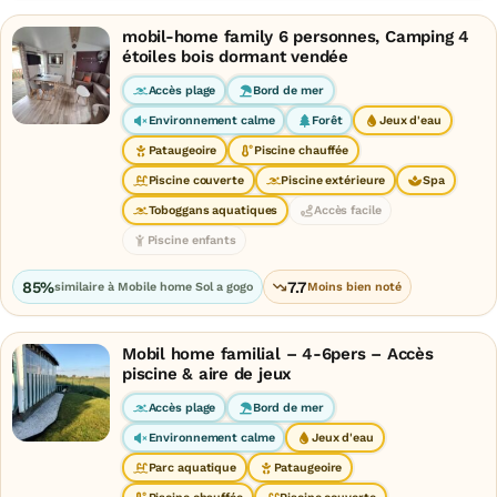
mobil-home family 6 personnes, Camping 4
étoiles bois dormant vendée
Accès plage
Bord de mer
Environnement calme
Forêt
Jeux d'eau
Pataugeoire
Piscine chauffée
Piscine couverte
Piscine extérieure
Spa
Toboggans aquatiques
Accès facile
Piscine enfants
85%
7.7
similaire à Mobile home Sol a gogo
Moins bien noté
Mobil home familial – 4-6pers – Accès
piscine & aire de jeux
Accès plage
Bord de mer
Environnement calme
Jeux d'eau
Parc aquatique
Pataugeoire