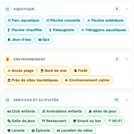
AQUATIQUE
8
Parc aquatique
Piscine couverte
Piscine extérieure
Piscine chauffée
Pataugeoire
Toboggans aquatiques
Jeux d'eau
Spa
ENVIRONNEMENT
5
Accès plage
Bord de mer
Forêt
Près de sites touristiques
Environnement calme
SERVICES ET ACTIVITÉS
10
Club enfants
Animations enfants
Aires de jeux
Salle de jeux
Restaurant
Snack ou bar
Wi-Fi
Laverie
Épicerie
Location de vélos