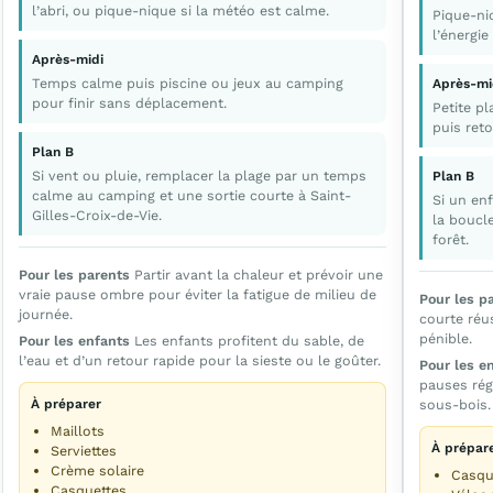
l’abri, ou pique-nique si la météo est calme.
Pique-ni
l’énergie
Après-midi
Temps calme puis piscine ou jeux au camping
Après-mi
pour finir sans déplacement.
Petite pl
puis reto
Plan B
Si vent ou pluie, remplacer la plage par un temps
Plan B
calme au camping et une sortie courte à Saint-
Si un en
Gilles-Croix-de-Vie.
la boucl
forêt.
Pour les parents
Partir avant la chaleur et prévoir une
vraie pause ombre pour éviter la fatigue de milieu de
Pour les p
journée.
courte réu
pénible.
Pour les enfants
Les enfants profitent du sable, de
l’eau et d’un retour rapide pour la sieste ou le goûter.
Pour les e
pauses rég
À préparer
sous-bois.
Maillots
À prépar
Serviettes
Crème solaire
Casqu
Casquettes