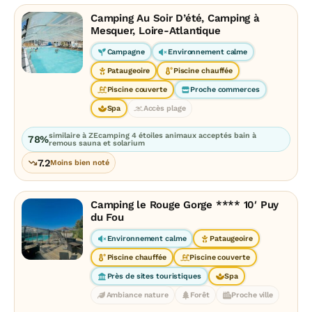
Camping Au Soir D’été, Camping à
Mesquer, Loire-Atlantique
Campagne
Environnement calme
Pataugeoire
Piscine chauffée
Piscine couverte
Proche commerces
Spa
Accès plage
similaire à ZEcamping 4 étoiles animaux acceptés bain à
78%
remous sauna et solarium
7.2
Moins bien noté
Camping le Rouge Gorge **** 10′ Puy
du Fou
Environnement calme
Pataugeoire
Piscine chauffée
Piscine couverte
Près de sites touristiques
Spa
Ambiance nature
Forêt
Proche ville