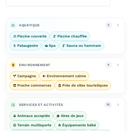
AQUATIQUE
5
Piscine couverte
Piscine chauffée
Pataugeoire
Spa
Sauna ou hammam
ENVIRONNEMENT
4
Campagne
Environnement calme
Proche commerces
Près de sites touristiques
SERVICES ET ACTIVITÉS
10
Animaux acceptés
Aires de jeux
Terrain multisports
Équipements bébé