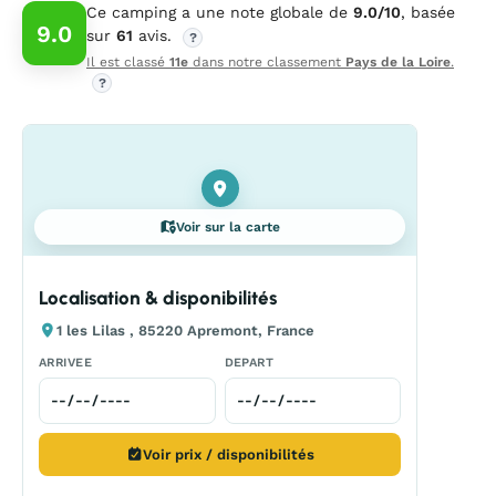
Ce camping a une note globale de
9.0/10
, basée
9.0
sur
61
avis.
?
Il est classé
11e
dans notre classement
Pays de la Loire
.
?
Voir sur la carte
Localisation & disponibilités
1 les Lilas , 85220 Apremont, France
ARRIVEE
DEPART
Voir prix / disponibilités