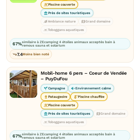
Piscine couverte
Près de sites touristiques
Ambiance nature
Grand domaine
Toboggans aquatiques
similaire à ZEcamping 4 étoiles animaux acceptés bain à
67%
remous sauna et solarium
7.4
Moins bien noté
Mobil-home 6 pers – Coeur de Vendée
– PuyDuFou
Campagne
Environnement calme
Pataugeoire
Piscine chauffée
Piscine couverte
Près de sites touristiques
Grand domaine
Toboggans aquatiques
similaire à ZEcamping 4 étoiles animaux acceptés bain à
67%
remous sauna et solarium