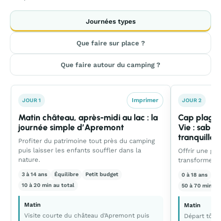
Journées types
Que faire sur place ?
Que faire autour du camping ?
Imprimer
JOUR 1
JOUR 2
Matin château, après-midi au lac : la
Cap plage 
journée simple d’Apremont
Vie : sable
tranquille
Profiter du patrimoine tout près du camping
puis laisser les enfants souffler dans la
Offrir une gr
nature.
transformer l
3 à 14 ans
Équilibre
Petit budget
0 à 18 ans
Ac
10 à 20 min au total
50 à 70 min al
Matin
Matin
Visite courte du château d’Apremont puis
Départ tôt p