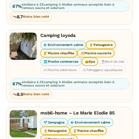
similaire à ZEcamping 4 étoiles animaux acceptés bain à
67%
remous sauna et solarium
8.7
Moins bien noté
Camping loyoda
Environnement calme
Pataugeoire
Piscine chauffée
Piscine couverte
Proche commerces
Spa
Bord de mer
Piscine extérieure
Toboggans aquatiques
similaire à ZEcamping 4 étoiles animaux acceptés bain à
67%
remous sauna et solarium
8.5
Moins bien noté
mobil-home – Le Marie Elodie 85
Campagne
Environnement calme
Pataugeoire
Piscine chauffée