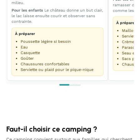
milieu.
ramasser des c
Pour les enfants
Le château donne un but clair,
comme les ado
le lac laisse ensuite courir et observer sans
contrainte.
À préparer
Maillots
À préparer
Serviette
Poussette légère si besoin
Crème so
Eau
Parasole 
Casquette
Seau et p
Goûter
Sacs pour
Chaussures confortables
Chaussur
Serviette ou plaid pour le pique-nique
Faut-il choisir ce camping ?
Ce camping convient surtout aux familles qui cherchent