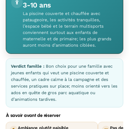
3-10 ans
La piscine couverte et chauffée avec
pataugeoire, les activités tranquilles,
l’espace bébé et le terrain multisports
conviennent surtout aux enfants de
maternelle et de primaire; les plus grands
auront moins d’animations ciblées.
Verdict famille :
Bon choix pour une famille avec
jeunes enfants qui veut une piscine couverte et
chauffée, un cadre calme à la campagne et des
services pratiques sur place; moins orienté vers les
ados en quête de gros parc aquatique ou
d’animations tardives.
À savoir avant de réserver
Ambiance plutôt paisible
Pas de g