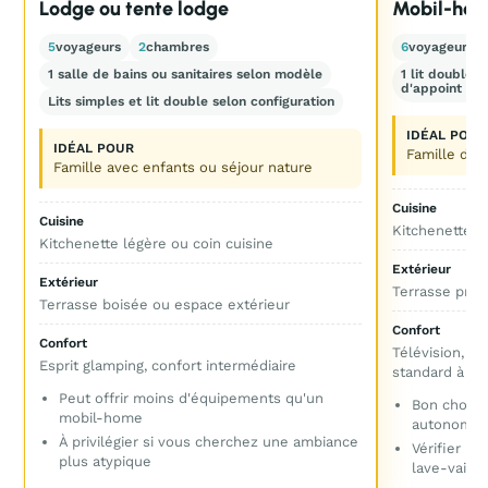
Lodge ou tente lodge
Mobil-hom
5
voyageurs
2
chambres
6
voyageurs
1 salle de bains ou sanitaires selon modèle
1 lit double 
d'appoint pos
Lits simples et lit double selon configuration
IDÉAL POUR
IDÉAL POUR
Famille de 
Famille avec enfants ou séjour nature
Cuisine
Cuisine
Kitchenette é
Kitchenette légère ou coin cuisine
Extérieur
Extérieur
Terrasse priva
Terrasse boisée ou espace extérieur
Confort
Confort
Télévision, r
Esprit glamping, confort intermédiaire
standard à b
Peut offrir moins d'équipements qu'un
Bon choix p
mobil-home
autonome
À privilégier si vous cherchez une ambiance
Vérifier la
plus atypique
lave-vaisse