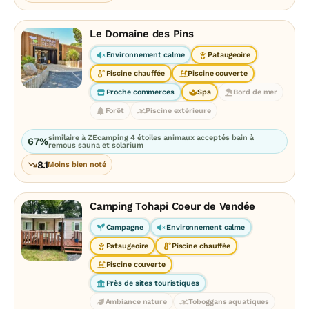
Le Domaine des Pins
Environnement calme
Pataugeoire
Piscine chauffée
Piscine couverte
Proche commerces
Spa
Bord de mer
Forêt
Piscine extérieure
similaire à ZEcamping 4 étoiles animaux acceptés bain à
67%
remous sauna et solarium
8.1
Moins bien noté
Camping Tohapi Coeur de Vendée
Campagne
Environnement calme
Pataugeoire
Piscine chauffée
Piscine couverte
Près de sites touristiques
Ambiance nature
Toboggans aquatiques