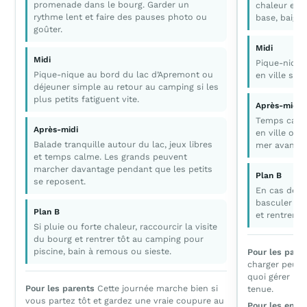
promenade dans le bourg. Garder un
chaleur et l
rythme lent et faire des pauses photo ou
base, baigna
goûter.
Midi
Midi
Pique-nique
Pique-nique au bord du lac d’Apremont ou
en ville sel
déjeuner simple au retour au camping si les
plus petits fatiguent vite.
Après-midi
Temps calme
Après-midi
en ville ou 
Balade tranquille autour du lac, jeux libres
mer avant le
et temps calme. Les grands peuvent
marcher davantage pendant que les petits
Plan B
se reposent.
En cas de v
basculer su
Plan B
et rentrer p
Si pluie ou forte chaleur, raccourcir la visite
du bourg et rentrer tôt au camping pour
piscine, bain à remous ou sieste.
Pour les pare
charger peu d
quoi gérer le
Pour les parents
Cette journée marche bien si
tenue.
vous partez tôt et gardez une vraie coupure au
Pour les enfa