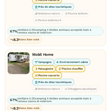
Piscine couverte
Près de sites touristiques
Ambiance nature
Piscine enfants
Piscine extérieure
similaire à ZEcamping 4 étoiles animaux acceptés bain à
67%
remous sauna et solarium
8.3
Moins bien noté
Mobil Home
Campagne
Environnement calme
Pataugeoire
Piscine chauffée
Piscine couverte
Près de sites touristiques
Ambiance nature
Toboggans aquatiques
similaire à ZEcamping 4 étoiles animaux acceptés bain à
67%
remous sauna et solarium
8.2
Moins bien noté