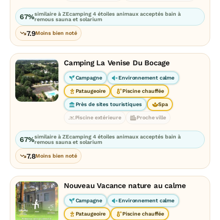
similaire à ZEcamping 4 étoiles animaux acceptés bain à
67%
remous sauna et solarium
7.9
Moins bien noté
Camping La Venise Du Bocage
Campagne
Environnement calme
Pataugeoire
Piscine chauffée
Près de sites touristiques
Spa
Piscine extérieure
Proche ville
similaire à ZEcamping 4 étoiles animaux acceptés bain à
67%
remous sauna et solarium
7.8
Moins bien noté
Nouveau Vacance nature au calme
Campagne
Environnement calme
Pataugeoire
Piscine chauffée