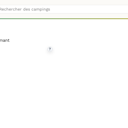
mant
?