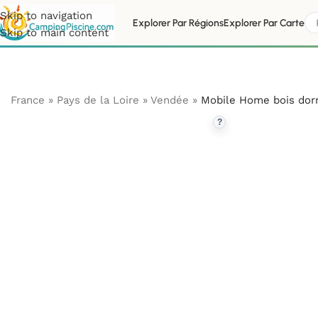
Skip to navigation
Explorer Par Régions
Explorer Par Carte
Skip to main content
France
»
Pays de la Loire
»
Vendée
»
Mobile Home bois dor
?