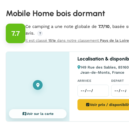
Mobile Home bois dormant
Ce camping a une note globale de
7.7/10
, basée 
7.7
avis.
?
Il est classé
151e
dans notre classement
Pays de la Loire
Localisation & disponibi
149 Rue des Sables, 85160
Jean-de-Monts, France
ARRIVEE
DEPART
Voir prix / disponibil
Voir sur la carte