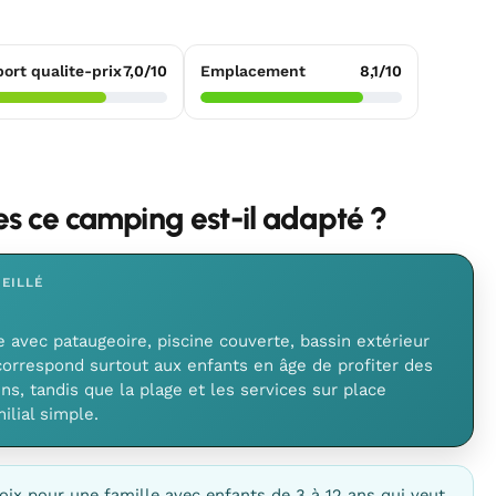
ort qualite-prix
7,0/10
Emplacement
8,1/10
les ce camping est-il adapté ?
EILLÉ
avec pataugeoire, piscine couverte, bassin extérieur
correspond surtout aux enfants en âge de profiter des
ns, tandis que la plage et les services sur place
ilial simple.
oix pour une famille avec enfants de 3 à 12 ans qui veut