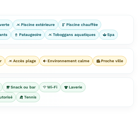
verte
Piscine extérieure
Piscine chauffée
ants
Pataugeoire
Toboggans aquatiques
Spa
r
Accès plage
Environnement calme
Proche ville
Snack ou bar
Wi-Fi
Laverie
utorisé
Tennis