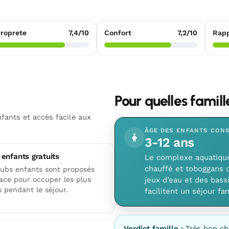
roprete
7,4/10
Confort
7,2/10
Rapp
Pour quelles famil
fants et accès facile aux
ÂGE DES ENFANTS CONS
3-12 ans
 enfants gratuits
Le complexe aquatique 
chauffé et toboggans 
lubs enfants sont proposés
lace pour occuper les plus
jeux d’eau et des bassi
 pendant le séjour.
facilitent un séjour fam
Verdict famille :
Très bon ch