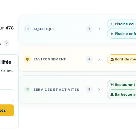
Piscine cou
sur
478
AQUATIQUE
7
Piscine enf
.
?
ENVIRONNEMENT
Bord de me
4
lités
 Saint-
Restaurant
SERVICES ET ACTIVITÉS
6
Barbecue a
ités