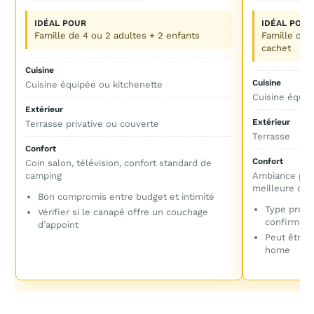
IDÉAL POUR
IDÉAL POUR
Famille de 4 ou 2 adultes + 2 enfants
Famille ou 
cachet
Cuisine
Cuisine
Cuisine équipée ou kitchenette
Cuisine équip
Extérieur
Extérieur
Terrasse privative ou couverte
Terrasse
Confort
Confort
Coin salon, télévision, confort standard de
camping
Ambiance plus
meilleure qu
Bon compromis entre budget et intimité
Type proba
Vérifier si le canapé offre un couchage
confirmer 
d’appoint
Peut être 
home