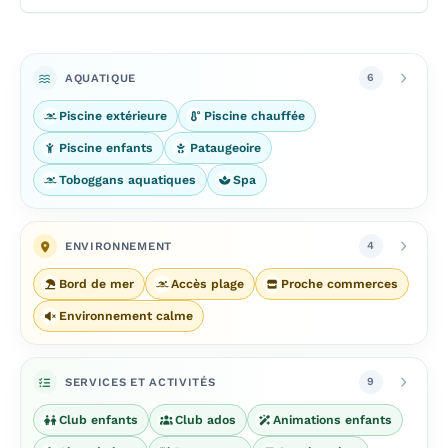
AQUATIQUE
6
Piscine extérieure
Piscine chauffée
Piscine enfants
Pataugeoire
Toboggans aquatiques
Spa
ENVIRONNEMENT
4
Bord de mer
Accès plage
Proche commerces
Environnement calme
SERVICES ET ACTIVITÉS
9
Club enfants
Club ados
Animations enfants