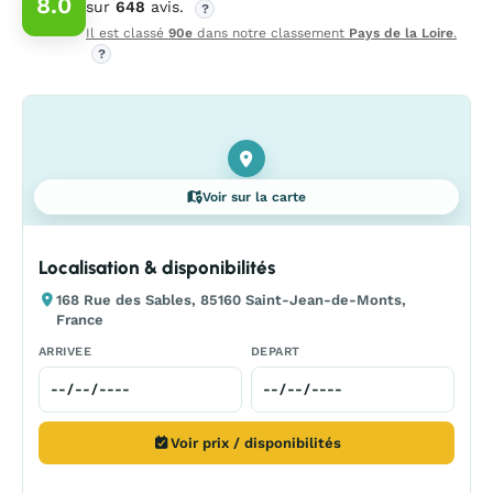
8.0
sur
648
avis.
?
Il est classé
90e
dans notre classement
Pays de la Loire
.
?
Voir sur la carte
Localisation & disponibilités
168 Rue des Sables, 85160 Saint-Jean-de-Monts,
France
ARRIVEE
DEPART
Voir prix / disponibilités