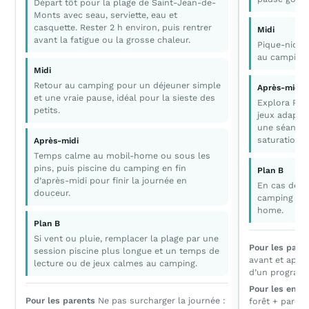
Départ tôt pour la plage de Saint-Jean-de-
Monts avec seau, serviette, eau et
casquette. Rester 2 h environ, puis rentrer
Midi
avant la fatigue ou la grosse chaleur.
Pique-nique
au camping 
Midi
Retour au camping pour un déjeuner simple
Après-midi
et une vraie pause, idéal pour la sieste des
Explora Par
petits.
jeux adaptés
une séance 
saturation.
Après-midi
Temps calme au mobil-home ou sous les
pins, puis piscine du camping en fin
Plan B
d’après-midi pour finir la journée en
En cas de pl
douceur.
camping ou 
home.
Plan B
Si vent ou pluie, remplacer la plage par une
Pour les pare
session piscine plus longue et un temps de
avant et après 
lecture ou de jeux calmes au camping.
d’un programm
Pour les enfa
Pour les parents
Ne pas surcharger la journée :
forêt + parc a