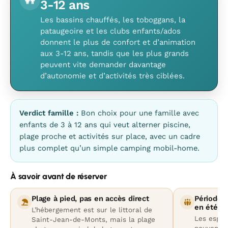
3-12 ans
Les bassins chauffés, les toboggans, la
pataugeoire et les clubs enfants/ados
donnent le plus de confort et d’animation
aux 3-12 ans, tandis que les plus grands
peuvent vite demander davantage
d’autonomie et d’activités très ciblées.
Verdict famille :
Bon choix pour une famille avec
enfants de 3 à 12 ans qui veut alterner piscine,
plage proche et activités sur place, avec un cadre
plus complet qu’un simple camping mobil-home.
À savoir avant de réserver
Plage à pied, pas en accès direct
Période d
en été
L’hébergement est sur le littoral de
Les espac
Saint-Jean-de-Monts, mais la plage