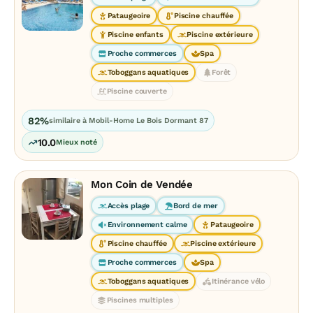
Pataugeoire
Piscine chauffée
Piscine enfants
Piscine extérieure
Proche commerces
Spa
Toboggans aquatiques
Forêt
Piscine couverte
82%
similaire à Mobil-Home Le Bois Dormant 87
10.0
Mieux noté
Mon Coin de Vendée
Accès plage
Bord de mer
Environnement calme
Pataugeoire
Piscine chauffée
Piscine extérieure
Proche commerces
Spa
Toboggans aquatiques
Itinérance vélo
Piscines multiples