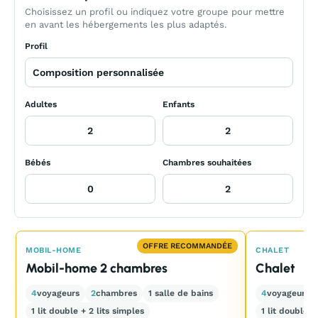
Choisissez un profil ou indiquez votre groupe pour mettre
en avant les hébergements les plus adaptés.
Profil
Adultes
Enfants
Bébés
Chambres souhaitées
OFFRE RECOMMANDÉE
MOBIL-HOME
CHALET
Mobil-home 2 chambres
Chalet
4
voyageurs
2
chambres
1 salle de bains
4
voyageurs
1 lit double + 2 lits simples
1 lit double +