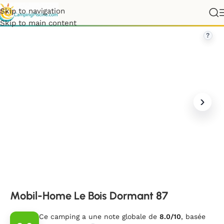
Skip to navigation
ays de la Loire
»
Vendée
»
Mobil-Home Le Bois Dormant 87
Skip to main content
?
Mobil-Home Le Bois Dormant 87
Ce camping a une note globale de
8.0/10
, basée