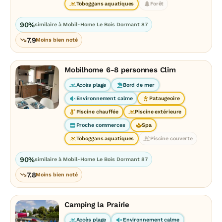
Toboggans aquatiques
Forêt
90%
similaire à Mobil-Home Le Bois Dormant 87
7.9
Moins bien noté
Mobilhome 6-8 personnes Clim
Accès plage
Bord de mer
Environnement calme
Pataugeoire
Piscine chauffée
Piscine extérieure
Proche commerces
Spa
Toboggans aquatiques
Piscine couverte
90%
similaire à Mobil-Home Le Bois Dormant 87
7.8
Moins bien noté
Camping la Prairie
Accès plage
Environnement calme