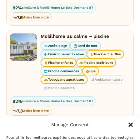
82%
similaire à Mobil-Home Le Bois Dormant 87
7.5
Moins bien noté
Mobilhome au calme – piscine
Accès plage
Bord de mer
Environnement calme
Piscine chauffée
Piscine enfants
Piscine extérieure
Proche commerces
Spa
Toboggans aquatiques
Ambiance nature
Piscine couverte
82%
similaire à Mobil-Home Le Bois Dormant 87
7.3
Moins bien noté
Manage Consent
Pour offrir les meilleures expériences, nous utilisons des technologies