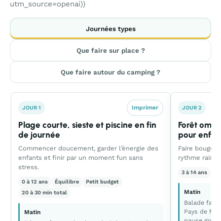
utm_source=openai))
Journées types
Que faire sur place ?
Que faire autour du camping ?
Imprimer
JOUR 1
JOUR 2
Plage courte, sieste et piscine en fin
Forêt ombr
de journée
pour enfant
Commencer doucement, garder l’énergie des
Faire bouger 
enfants et finir par un moment fun sans
rythme raison
stress.
3 à 14 ans
Ac
0 à 12 ans
Équilibre
Petit budget
Matin
20 à 30 min total
Balade facil
Pays de Mont
Matin
pause goûte