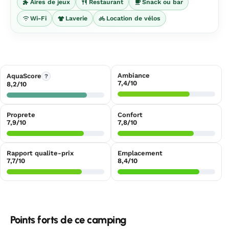
Aires de jeux
Restaurant
Snack ou bar
Wi-Fi
Laverie
Location de vélos
Ambiance
AquaScore
?
7,4/10
8,2/10
Proprete
Confort
7,9/10
7,8/10
Rapport qualite-prix
Emplacement
7,7/10
8,4/10
Points forts de ce camping