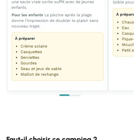
une seule vraie sortie suffit avec de jeunes
lisible pour eu
enfants.
À préparer
Pour les enfants
La piscine après la plage
donne l’impression de doubler le plaisir sans
Chaussur
nouveau trajet.
Eau
Casquett
À préparer
Pique-ni
Mouchoir
Crème solaire
Petit enc
Casquettes
Serviettes
Gourdes
Seau et jeux de sable
Maillot de rechange
Faut-il choisir ce camping ?