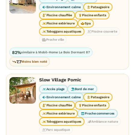
Environnement calme
Pataugeoire
Piscine chauffée
Piscine enfants
Piscine extérieure
Spa
Toboggans aquatiques
Piscine couverte
Proche ville
82%
similaire à Mobil-Home Le Bois Dormant 87
7.7
Moins bien noté
Slow Village Pornic
Accès plage
Bord de mer
Environnement calme
Pataugeoire
Piscine chauffée
Piscine enfants
Piscine extérieure
Proche commerces
Toboggans aquatiques
Ambiance nature
Parc aquatique