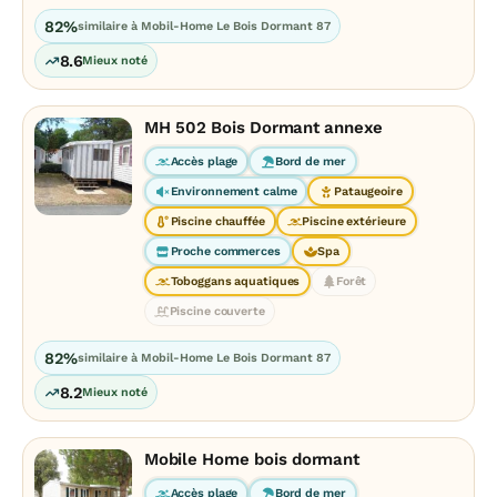
82%
similaire à Mobil-Home Le Bois Dormant 87
8.6
Mieux noté
MH 502 Bois Dormant annexe
Accès plage
Bord de mer
Environnement calme
Pataugeoire
Piscine chauffée
Piscine extérieure
Proche commerces
Spa
Toboggans aquatiques
Forêt
Piscine couverte
82%
similaire à Mobil-Home Le Bois Dormant 87
8.2
Mieux noté
Mobile Home bois dormant
Accès plage
Bord de mer