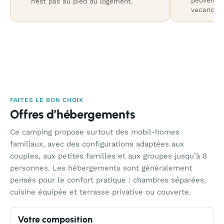
peuvent ê
n’est pas au pied du logement.
vacances 
FAITES LE BON CHOIX
Offres d’hébergements
Ce camping propose surtout des mobil-homes
familiaux, avec des configurations adaptées aux
couples, aux petites familles et aux groupes jusqu’à 8
personnes. Les hébergements sont généralement
pensés pour le confort pratique : chambres séparées,
cuisine équipée et terrasse privative ou couverte.
Votre composition