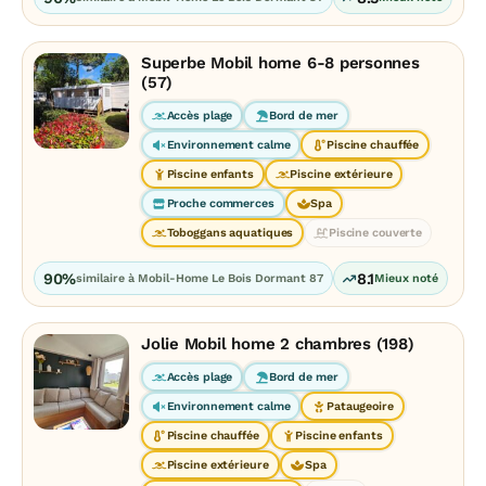
Superbe Mobil home 6-8 personnes
(57)
Accès plage
Bord de mer
Environnement calme
Piscine chauffée
Piscine enfants
Piscine extérieure
Proche commerces
Spa
Toboggans aquatiques
Piscine couverte
90%
8.1
similaire à Mobil-Home Le Bois Dormant 87
Mieux noté
Jolie Mobil home 2 chambres (198)
Accès plage
Bord de mer
Environnement calme
Pataugeoire
Piscine chauffée
Piscine enfants
Piscine extérieure
Spa