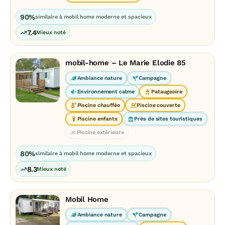
90%
similaire à mobil home moderne et spacieux
7.4
Mieux noté
mobil-home – Le Marie Elodie 85
Ambiance nature
Campagne
Environnement calme
Pataugeoire
Piscine chauffée
Piscine couverte
Piscine enfants
Près de sites touristiques
Piscine extérieure
80%
similaire à mobil home moderne et spacieux
8.3
Mieux noté
Mobil Home
Ambiance nature
Campagne