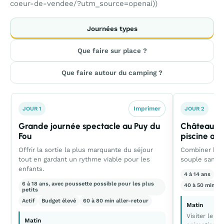
coeur-de-vendee/?utm_source=openai))
Journées types
Que faire sur place ?
Que faire autour du camping ?
Imprimer
JOUR 1
JOUR 2
Grande journée spectacle au Puy du
Château de
Fou
piscine au
Offrir la sortie la plus marquante du séjour
Combiner hist
tout en gardant un rythme viable pour les
souple sans t
enfants.
4 à 14 ans
Éq
6 à 18 ans, avec poussette possible pour les plus
40 à 50 min al
petits
Actif
Budget élevé
60 à 80 min aller-retour
Matin
Visiter le c
Matin