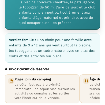
La piscine couverte chauffée, la pataugeoire,
le toboggan de 50 m, l’aire de jeux et le club
enfants conviennent particulièrement aux
enfants d’âge maternel et primaire, avec de
quoi occuper aussi les préados.
Verdict famille :
Bon choix pour une famille avec
enfants de 3 à 12 ans qui veut surtout la piscine,
les toboggans et un cadre nature, avec en plus des
clubs et des activités sur place.
À savoir avant de réserver
Plage loin du camping
Âge du cl
La côte n’est pas à proximité
Le club e
immédiate : ce séjour vise surtout les
tranche r
activités du domaine et les sorties
grands ad
vers l’intérieur de la Vendée.
dédiées.