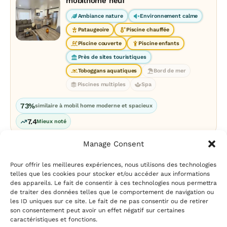
mobilhome neuf
Ambiance nature
Environnement calme
Pataugeoire
Piscine chauffée
Piscine couverte
Piscine enfants
Près de sites touristiques
Toboggans aquatiques
Bord de mer
Piscines multiples
Spa
73%
similaire à mobil home moderne et spacieux
7.4
Mieux noté
Manage Consent
Pour offrir les meilleures expériences, nous utilisons des technologies
telles que les cookies pour stocker et/ou accéder aux informations
des appareils. Le fait de consentir à ces technologies nous permettra
de traiter des données telles que le comportement de navigation ou
les ID uniques sur ce site. Le fait de ne pas consentir ou de retirer
Mentions légales
|
Politique
son consentement peut avoir un effet négatif sur certaines
de confidentialité
|
Conditions
caractéristiques et fonctions.