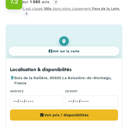
7.2
sur
1 085
avis.
?
Il est classé
180e
dans notre classement
Pays de la Loire
.
?
Voir sur la carte
Localisation & disponibilités
Bois de la Raillère, 85600 La Boissière-de-Montaigu,
France
ARRIVEE
DEPART
Voir prix / disponibilités