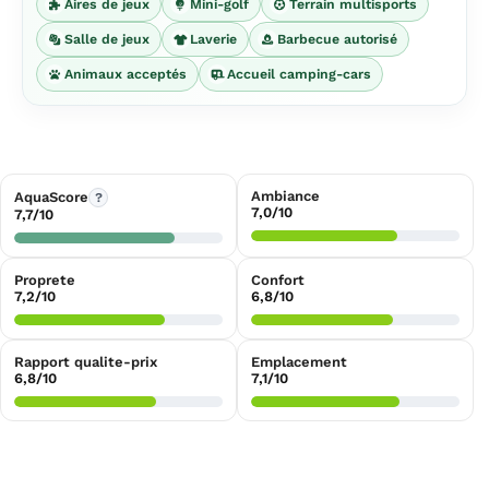
Aires de jeux
Mini-golf
Terrain multisports
Salle de jeux
Laverie
Barbecue autorisé
Animaux acceptés
Accueil camping-cars
Ambiance
AquaScore
?
7,0/10
7,7/10
Proprete
Confort
7,2/10
6,8/10
Rapport qualite-prix
Emplacement
6,8/10
7,1/10