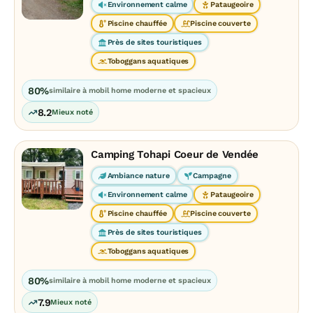
Environnement calme
Pataugeoire
Piscine chauffée
Piscine couverte
Près de sites touristiques
Toboggans aquatiques
80%
similaire à mobil home moderne et spacieux
8.2
Mieux noté
Camping Tohapi Coeur de Vendée
Ambiance nature
Campagne
Environnement calme
Pataugeoire
Piscine chauffée
Piscine couverte
Près de sites touristiques
Toboggans aquatiques
80%
similaire à mobil home moderne et spacieux
7.9
Mieux noté