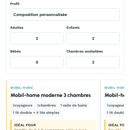
Profil
Adultes
Enfants
Bébés
Chambres souhaitées
E
MOBIL-HOME
MOBIL-HOME
Mobil-home moderne 3 chambres
Mobil-hom
6
voyageurs
3
chambres
1 salle de bains
2
voyageurs
1 lit double + 4 lits simples
1 lit double
IDÉAL POUR
IDÉAL POUR