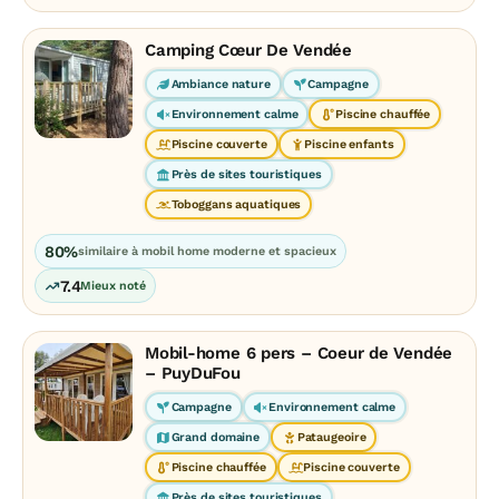
Camping Cœur De Vendée
Ambiance nature
Campagne
Environnement calme
Piscine chauffée
Piscine couverte
Piscine enfants
Près de sites touristiques
Toboggans aquatiques
80%
similaire à mobil home moderne et spacieux
7.4
Mieux noté
Mobil-home 6 pers – Coeur de Vendée
– PuyDuFou
Campagne
Environnement calme
Grand domaine
Pataugeoire
Piscine chauffée
Piscine couverte
Près de sites touristiques