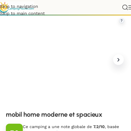
Skip to navigation
ays de la Loire
»
Vendée
»
mobil home moderne et spacieux
Skip to main content
?
mobil home moderne et spacieux
Ce camping a une note globale de
7.2/10
, basée