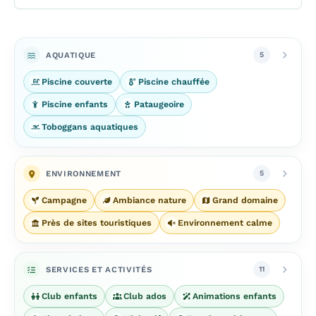
AQUATIQUE
5
Piscine couverte
Piscine chauffée
Piscine enfants
Pataugeoire
Toboggans aquatiques
ENVIRONNEMENT
5
Campagne
Ambiance nature
Grand domaine
Près de sites touristiques
Environnement calme
SERVICES ET ACTIVITÉS
11
Club enfants
Club ados
Animations enfants