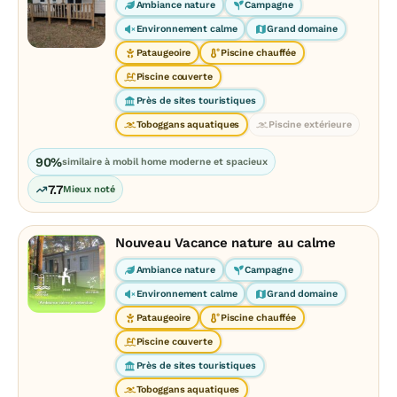
Ambiance nature
Campagne
Environnement calme
Grand domaine
Pataugeoire
Piscine chauffée
Piscine couverte
Près de sites touristiques
Toboggans aquatiques
Piscine extérieure
90%
similaire à mobil home moderne et spacieux
7.7
Mieux noté
Nouveau Vacance nature au calme
Ambiance nature
Campagne
Environnement calme
Grand domaine
Pataugeoire
Piscine chauffée
Piscine couverte
Près de sites touristiques
Toboggans aquatiques