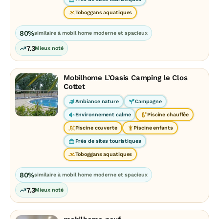
Toboggans aquatiques
80%
similaire à mobil home moderne et spacieux
7.3
Mieux noté
Mobilhome L’Oasis Camping le Clos
Cottet
Ambiance nature
Campagne
Environnement calme
Piscine chauffée
Piscine couverte
Piscine enfants
Près de sites touristiques
Toboggans aquatiques
80%
similaire à mobil home moderne et spacieux
7.3
Mieux noté