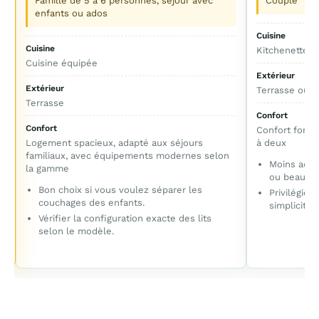
Famille de 5 à 6 personnes, séjour avec
Couple
enfants ou ados
Cuisine
Cuisine
Kitchenette
Cuisine équipée
Extérieur
Extérieur
Terrasse ou p
Terrasse
Confort
Confort
Confort foncti
Logement spacieux, adapté aux séjours
à deux
familiaux, avec équipements modernes selon
e
Moins adap
la gamme
ou beaucou
Bon choix si vous voulez séparer les
Privilégier
couchages des enfants.
simplicité.
Vérifier la configuration exacte des lits
selon le modèle.