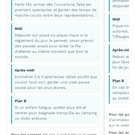
animations 
Partir tôt, arriver dès l'ouverture, faire les
disponibles 
premiers spectacles et garder des temps de
marche courts entre deux représentations.
Midi
Pique-nique
Midi
autorisé, si
Déjeuner sur place ou pique-nique si le
Tiffauges a
règlement du jour le permet; sinon prévoir
des pauses snack pour éviter la file
Après-midi
d'attente au même moment que tout le
Retour au c
monde.
jeux libres; 
fin de journ
Après-midi
Enchaîner 2 à 3 spectacles ciblés plutôt que
Plan B
vouloir tout voir; garder une vraie pause
En cas de pl
assise pour les plus jeunes.
remplacer l
au mobil-h
Plan B
Si un enfant fatigue, quitter plus tôt et
rentrer pour baignade tranquille au camping
Pour les pare
ou dodo précoce.
d'animation av
sur le meilleu
Pour les enfa
Pour les parents
Ne pas surcharger la journée: