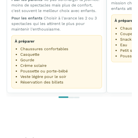
mission chass
moins de spectacles mais plus de confort,
enfants attent
c'est souvent le meilleur choix avec enfants.
Pour les enfants
Choisir à l'avance les 2 ou 3
À préparer
spectacles qui les attirent le plus pour
Chaussur
maintenir l'enthousiasme.
Coupe-v
Snack
À préparer
Eau
Chaussures confortables
Petit sac
Casquette
Poussette
Gourde
Crème solaire
Poussette ou porte-bébé
Veste légère pour le soir
Réservation des billets