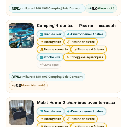
89%
8.0
similaire à MH 805 Camping Bois Dormant
Mieux noté
Camping 4 étoiles – Piscine – ccaaeah
Bord de mer
Environnement calme
Pataugeoire
Piscine chauffée
Piscine couverte
Piscine extérieure
Proche ville
Toboggans aquatiques
Campagne
89%
similaire à MH 805 Camping Bois Dormant
6.6
Moins bien noté
Mobil Home 2 chambres avec terrasse
Bord de mer
Environnement calme
Pataugeoire
Piscine chauffée
Piscine couverte
Piscine extérieure