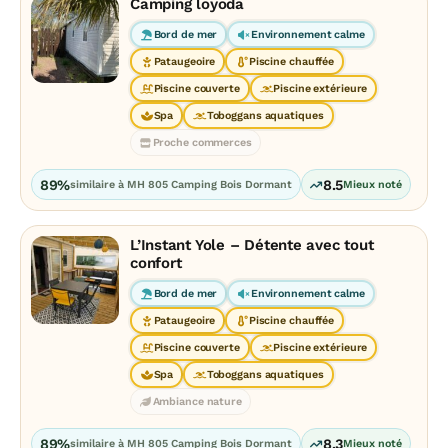
Camping loyoda
Bord de mer
Environnement calme
Pataugeoire
Piscine chauffée
Piscine couverte
Piscine extérieure
Spa
Toboggans aquatiques
Proche commerces
89%
8.5
similaire à MH 805 Camping Bois Dormant
Mieux noté
L’Instant Yole – Détente avec tout
confort
Bord de mer
Environnement calme
Pataugeoire
Piscine chauffée
Piscine couverte
Piscine extérieure
Spa
Toboggans aquatiques
Ambiance nature
89%
8.3
similaire à MH 805 Camping Bois Dormant
Mieux noté