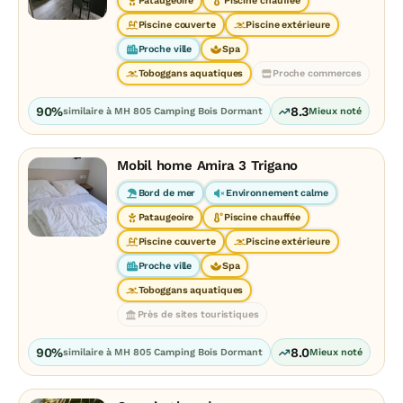
Pataugeoire
Piscine chauffée
Piscine couverte
Piscine extérieure
Proche ville
Spa
Toboggans aquatiques
Proche commerces
90%
8.3
similaire à MH 805 Camping Bois Dormant
Mieux noté
Mobil home Amira 3 Trigano
Bord de mer
Environnement calme
Pataugeoire
Piscine chauffée
Piscine couverte
Piscine extérieure
Proche ville
Spa
Toboggans aquatiques
Près de sites touristiques
90%
8.0
similaire à MH 805 Camping Bois Dormant
Mieux noté