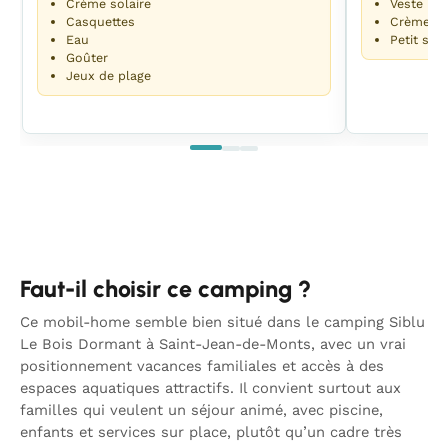
Crème solaire
Veste lég
Casquettes
Crème so
Eau
Petit sac
Goûter
Jeux de plage
Faut-il choisir ce camping ?
Ce mobil-home semble bien situé dans le camping Siblu
Le Bois Dormant à Saint-Jean-de-Monts, avec un vrai
positionnement vacances familiales et accès à des
espaces aquatiques attractifs. Il convient surtout aux
familles qui veulent un séjour animé, avec piscine,
enfants et services sur place, plutôt qu’un cadre très