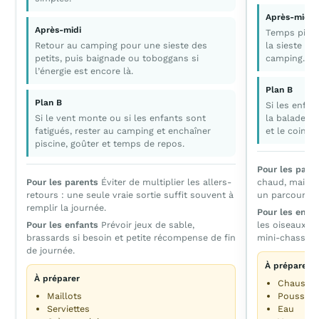
Après-midi
Après-midi
Temps pisci
Retour au camping pour une sieste des
la sieste de
petits, puis baignade ou toboggans si
camping.
l’énergie est encore là.
Plan B
Plan B
Si les enfan
Si le vent monte ou si les enfants sont
la balade et
fatigués, rester au camping et enchaîner
et le coin s
piscine, goûter et temps de repos.
Pour les pare
Pour les parents
Éviter de multiplier les allers-
chaud, mais mi
retours : une seule vraie sortie suffit souvent à
un parcours fa
remplir la journée.
Pour les enfa
Pour les enfants
Prévoir jeux de sable,
les oiseaux e
brassards si besoin et petite récompense de fin
mini-chasse a
de journée.
À préparer
À préparer
Chaussur
Maillots
Poussette
Serviettes
Eau