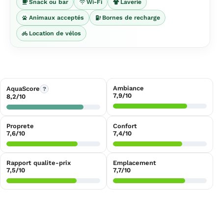
Snack ou bar
Wi-Fi
Laverie
Animaux acceptés
Bornes de recharge
Location de vélos
Ambiance
AquaScore
?
7,9/10
8,2/10
Proprete
Confort
7,6/10
7,4/10
Rapport qualite-prix
Emplacement
7,5/10
7,7/10