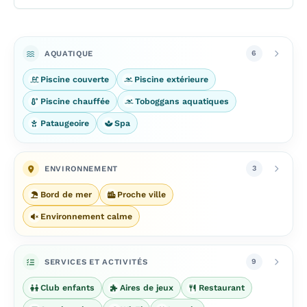
AQUATIQUE
6
Piscine couverte
Piscine extérieure
Piscine chauffée
Toboggans aquatiques
Pataugeoire
Spa
ENVIRONNEMENT
3
Bord de mer
Proche ville
Environnement calme
SERVICES ET ACTIVITÉS
9
Club enfants
Aires de jeux
Restaurant