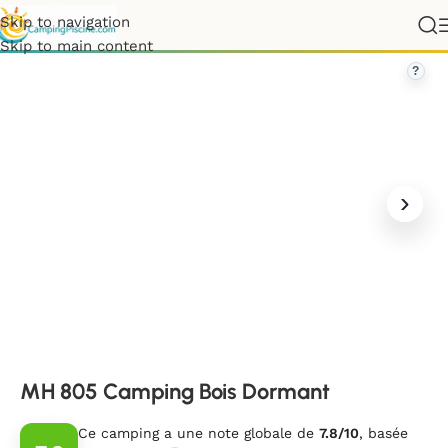
Skip to navigation
»
Pays de la Loire
»
Vendée
»
MH 805 Camping Bois Dormant
Skip to main content
?
MH 805 Camping Bois Dormant
Ce camping a une note globale de
7.8/10
, basée