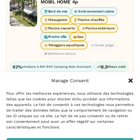
MOBIL HOME 4p
Bord de mer
Environnement calme
Pataugeoire
Piscine chauffée
Piscine couverte
Piscine extérieure
Proche ville
Spa
Toboggans aquatiques
Accès plage
Ambiance nature
82%
8.3
similaire à MH 805 Camping Bois Dormant
Mieux noté
Manage Consent
Pour offrir les meilleures expériences, nous utilisons des technologies
telles que les cookies pour stocker et/ou accéder aux informations
des appareils. Le fait de consentir à ces technologies nous permettra
de traiter des données telles que le comportement de navigation ou
les ID uniques sur ce site. Le fait de ne pas consentir ou de retirer
Mentions légales
|
Politique
son consentement peut avoir un effet négatif sur certaines
de confidentialité
|
Conditions
caractéristiques et fonctions.
d’utilisation
|
Contact et