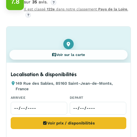
7.8
sur
35
avis.
?
Il est classé
122e
dans notre classement
Pays de la Loire
.
?
Voir sur la carte
Localisation & disponibilités
149 Rue des Sables, 85160 Saint-Jean-de-Monts,
France
ARRIVEE
DEPART
Voir prix / disponibilités