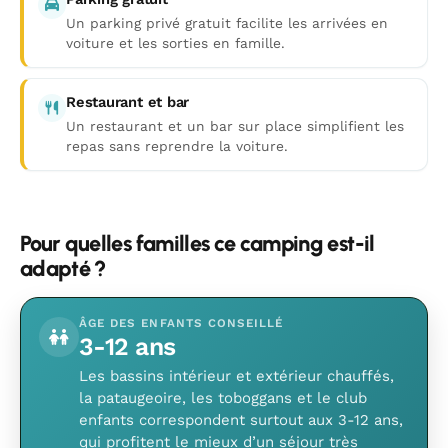
Un parking privé gratuit facilite les arrivées en
voiture et les sorties en famille.
Restaurant et bar
Un restaurant et un bar sur place simplifient les
repas sans reprendre la voiture.
Pour quelles familles ce camping est-il
adapté ?
ÂGE DES ENFANTS CONSEILLÉ
3-12 ans
Les bassins intérieur et extérieur chauffés,
la pataugeoire, les toboggans et le club
enfants correspondent surtout aux 3-12 ans,
qui profitent le mieux d’un séjour très