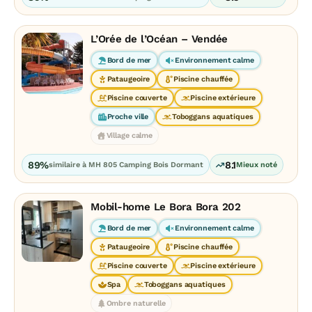
L’Orée de l’Océan – Vendée
Bord de mer
Environnement calme
Pataugeoire
Piscine chauffée
Piscine couverte
Piscine extérieure
Proche ville
Toboggans aquatiques
Village calme
89%
8.1
similaire à MH 805 Camping Bois Dormant
Mieux noté
Mobil-home Le Bora Bora 202
Bord de mer
Environnement calme
Pataugeoire
Piscine chauffée
Piscine couverte
Piscine extérieure
Spa
Toboggans aquatiques
Ombre naturelle