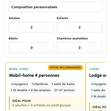
Adultes
Enfants
Bébés
Chambres souhaitées
OFFRE RECOMMANDÉE
MOBIL-HOME
LODGE
Mobil-home 4 personnes
Lodge ou t
4
voyageurs
2
chambres
1 salle de bains
5
voyageurs
1 lit double + 2 lits simples
37 m² environ
1 salle de ba
1 lit double 
IDÉAL POUR
2 adultes + 2 enfants ou petit groupe
IDÉAL POUR