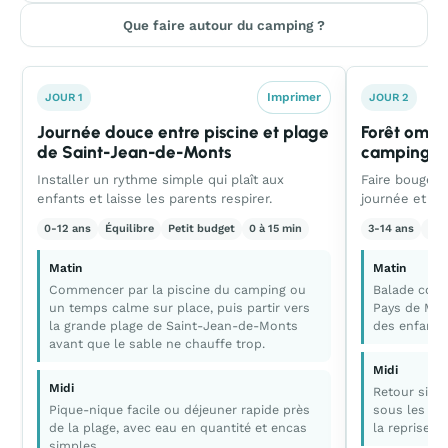
Que faire autour du camping ?
Imprimer
JOUR 1
JOUR 2
Journée douce entre piscine et plage
Forêt ombr
de Saint-Jean-de-Monts
camping
Installer un rythme simple qui plaît aux
Faire bouger 
enfants et laisse les parents respirer.
journée et pro
0-12 ans
Équilibre
Petit budget
0 à 15 min
3-14 ans
Ca
Matin
Matin
Commencer par la piscine du camping ou
Balade cour
un temps calme sur place, puis partir vers
Pays de Mont
la grande plage de Saint-Jean-de-Monts
des enfants
avant que le sable ne chauffe trop.
Midi
Midi
Retour simp
Pique-nique facile ou déjeuner rapide près
sous les pi
de la plage, avec eau en quantité et encas
la reprise.
simples.