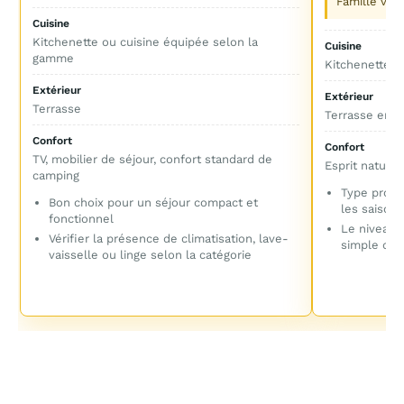
Famille voul
Cuisine
Kitchenette ou cuisine équipée selon la
Cuisine
gamme
Kitchenette o
Extérieur
Extérieur
Terrasse
Terrasse en b
Confort
Confort
TV, mobilier de séjour, confort standard de
Esprit nature,
camping
Type proba
Bon choix pour un séjour compact et
les saisons
fonctionnel
Le niveau 
Vérifier la présence de climatisation, lave-
simple qu
vaisselle ou linge selon la catégorie