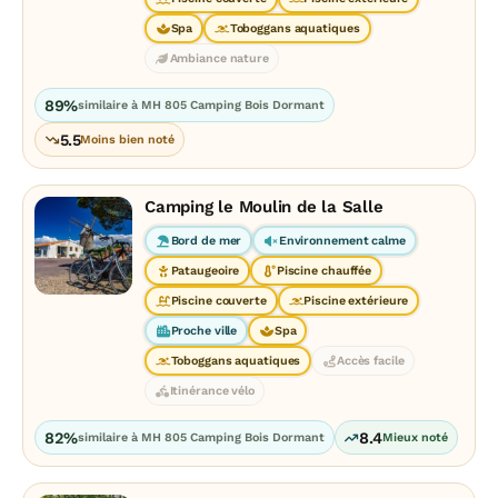
Spa
Toboggans aquatiques
Ambiance nature
89%
similaire à MH 805 Camping Bois Dormant
5.5
Moins bien noté
Camping le Moulin de la Salle
Bord de mer
Environnement calme
Pataugeoire
Piscine chauffée
Piscine couverte
Piscine extérieure
Proche ville
Spa
Toboggans aquatiques
Accès facile
Itinérance vélo
82%
8.4
similaire à MH 805 Camping Bois Dormant
Mieux noté