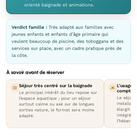
orienté baignade et animations.
Verdict famille :
Très adapté aux familles avec
jeunes enfants et enfants d’âge primaire qui
veulent beaucoup de piscine, des toboggans et des
services sur place, avec un cadre pratique près de
la côte.
À savoir avant de réserver
Séjour très centré sur la baignade
L’usage d
compter
Le principal intérêt du lieu repose sur
Le séjour
l’espace aquatique ; pour un séjour
installati
surtout calme ou axé sur de longues
élargit l’
sorties nature, le format sera moins
intégré d
adapté.
l’héberge