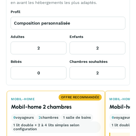
en avant les hébergements les plus adaptés.
Profil
Adultes
Enfants
Bébés
Chambres souhaitées
OFFRE RECOMMANDÉE
MOBIL-HOME
MOBIL-HOME
Mobil-home 2 chambres
Mobil-hom
6
voyageurs
2
chambres
1 salle de bains
6
voyageurs
1 lit double + 2 à 4 lits simples selon
1 lit double +
configuration