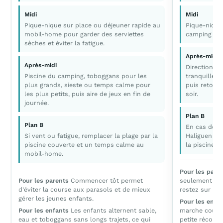
Midi
Midi
Pique-nique sur place ou déjeuner rapide au
Pique-nique 
mobil-home pour garder des serviettes
camping pou
sèches et éviter la fatigue.
Après-midi
Après-midi
Direction P
Piscine du camping, toboggans pour les
tranquille a
plus grands, sieste ou temps calme pour
puis retour 
les plus petits, puis aire de jeux en fin de
soir.
journée.
Plan B
Plan B
En cas de p
Si vent ou fatigue, remplacer la plage par la
Haliguen pou
piscine couverte et un temps calme au
la piscine 
mobil-home.
Pour les pare
Pour les parents
Commencer tôt permet
seulement si 
d’éviter la course aux parasols et de mieux
restez sur les
gérer les jeunes enfants.
Pour les enfa
Pour les enfants
Les enfants alternent sable,
marche courte
eau et toboggans sans longs trajets, ce qui
petite récomp