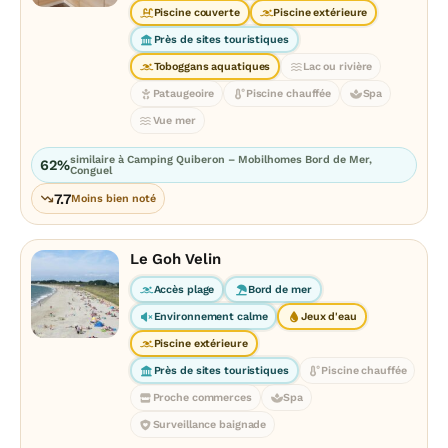
Piscine couverte
Piscine extérieure
Près de sites touristiques
Toboggans aquatiques
Lac ou rivière
Pataugeoire
Piscine chauffée
Spa
Vue mer
similaire à Camping Quiberon – Mobilhomes Bord de Mer,
62%
Conguel
7.7
Moins bien noté
Le Goh Velin
Accès plage
Bord de mer
Environnement calme
Jeux d'eau
Piscine extérieure
Près de sites touristiques
Piscine chauffée
Proche commerces
Spa
Surveillance baignade