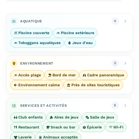
AQUATIQUE
4
Piscine couverte
Piscine extérieure
Toboggans aquatiques
Jeux d'eau
ENVIRONNEMENT
5
Accès plage
Bord de mer
Cadre panoramique
Environnement calme
Près de sites touristiques
SERVICES ET ACTIVITÉS
9
Club enfants
Aires de jeux
Salle de jeux
Restaurant
Snack ou bar
Épicerie
Wi-Fi
Laverie
Animaux acceptés