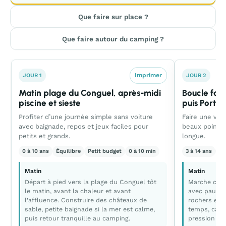
Que faire sur place ?
Que faire autour du camping ?
Imprimer
JOUR 1
JOUR 2
Matin plage du Conguel, après-midi
Boucle faci
piscine et sieste
puis Port H
Profiter d’une journée simple sans voiture
Faire une vra
avec baignade, repos et jeux faciles pour
beaux points 
petits et grands.
longue.
0 à 10 ans
Équilibre
Petit budget
0 à 10 min
3 à 14 ans
Ca
Matin
Matin
Départ à pied vers la plage du Conguel tôt
Marche cour
le matin, avant la chaleur et avant
avec pauses
l’affluence. Construire des châteaux de
rochers et l
sable, petite baignade si la mer est calme,
temps, car l
puis retour tranquille au camping.
pression d’h