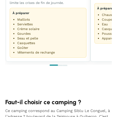
limite les crises de fin de journée.
À préparer
À préparer
Chaussur
Maillots
Coupe-v
Serviettes
Eau
Crème solaire
Casquett
Gourdes
Poussett
Seau et pelle
Appareil
Casquettes
Goûter
Vêtements de rechange
Faut-il choisir ce camping ?
Ce camping correspond au Camping Siblu Le Conguel, à
l’adresse 7 boulevard de la Teignouse à Quiberon. C’est