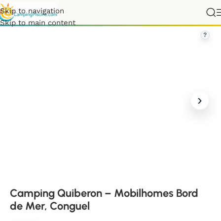
Skip to navigation
an
»
Camping Quiberon – Mobilhomes Bord de Mer, Conguel
Skip to main content
?
Camping Quiberon – Mobilhomes Bord
de Mer, Conguel