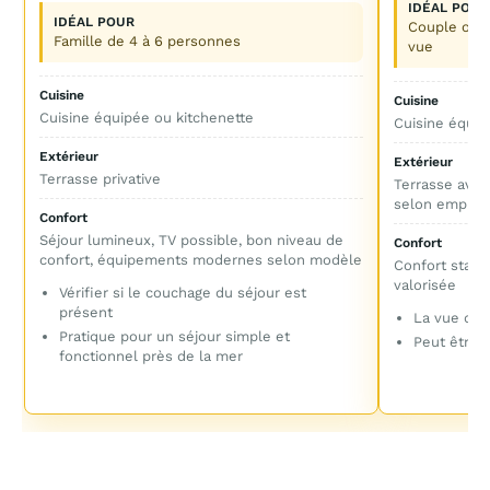
IDÉAL POUR
IDÉAL POUR
Couple ou fa
Famille de 4 à 6 personnes
vue
Cuisine
Cuisine
Cuisine équipée ou kitchenette
Cuisine équip
Extérieur
Extérieur
Terrasse privative
Terrasse avec
selon empla
Confort
Séjour lumineux, TV possible, bon niveau de
Confort
confort, équipements modernes selon modèle
Confort standa
valorisée
Vérifier si le couchage du séjour est
présent
La vue dép
Pratique pour un séjour simple et
Peut être 
fonctionnel près de la mer