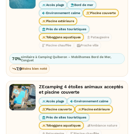
Accès plage
Bord de mer
Environnement calme
Piscine couverte
Piscine extérieure
Près de sites touristiques
Toboggans aquatiques
Pataugeoire
Piscine chauffée
Proche ville
similaire à Camping Quiberon – Mobilhomes Bord de Mer,
70%
Conguel
7.9
Moins bien noté
ZEcamping 4 étoiles animaux acceptés
et piscine couverte
Accès plage
Environnement calme
Piscine couverte
Piscine extérieure
Près de sites touristiques
Toboggans aquatiques
Ambiance nature
Pataugeoire
Piscine chauffée