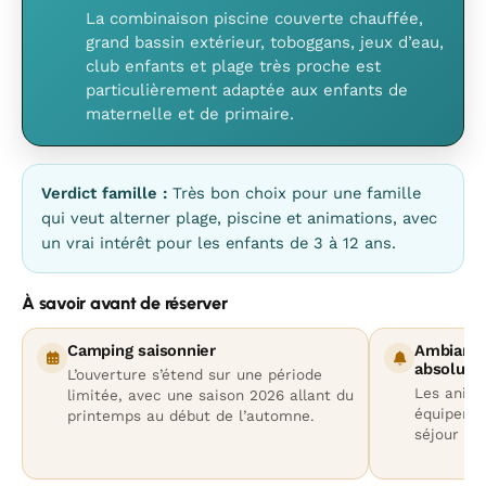
La combinaison piscine couverte chauffée,
grand bassin extérieur, toboggans, jeux d’eau,
club enfants et plage très proche est
particulièrement adaptée aux enfants de
maternelle et de primaire.
Verdict famille :
Très bon choix pour une famille
qui veut alterner plage, piscine et animations, avec
un vrai intérêt pour les enfants de 3 à 12 ans.
À savoir avant de réserver
Camping saisonnier
Ambiance
absolu
L’ouverture s’étend sur une période
Les anima
limitée, avec une saison 2026 allant du
équipemen
printemps au début de l’automne.
séjour pl