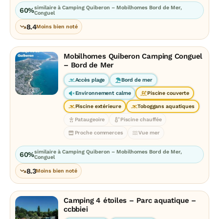
similaire à Camping Quiberon – Mobilhomes Bord de Mer,
60%
Conguel
8.4
Moins bien noté
Mobilhomes Quiberon Camping Conguel
– Bord de Mer
Accès plage
Bord de mer
Environnement calme
Piscine couverte
Piscine extérieure
Toboggans aquatiques
Pataugeoire
Piscine chauffée
Proche commerces
Vue mer
similaire à Camping Quiberon – Mobilhomes Bord de Mer,
60%
Conguel
8.3
Moins bien noté
Camping 4 étoiles – Parc aquatique –
ccbbiei