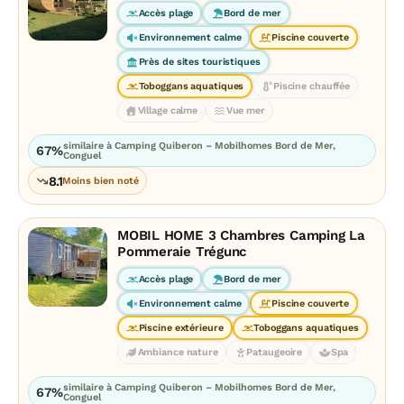
Accès plage
Bord de mer
Environnement calme
Piscine couverte
Près de sites touristiques
Toboggans aquatiques
Piscine chauffée
Village calme
Vue mer
similaire à Camping Quiberon – Mobilhomes Bord de Mer,
67%
Conguel
8.1
Moins bien noté
MOBIL HOME 3 Chambres Camping La
Pommeraie Trégunc
Accès plage
Bord de mer
Environnement calme
Piscine couverte
Piscine extérieure
Toboggans aquatiques
Ambiance nature
Pataugeoire
Spa
similaire à Camping Quiberon – Mobilhomes Bord de Mer,
67%
Conguel