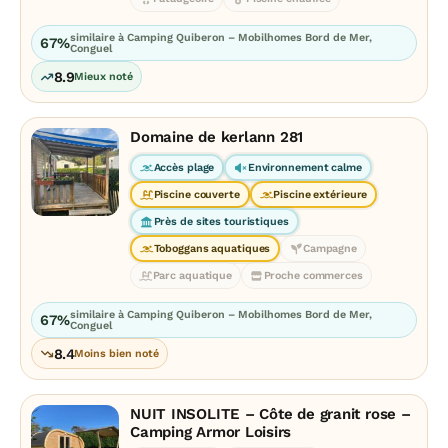
similaire à Camping Quiberon – Mobilhomes Bord de Mer,
67%
Conguel
8.9
Mieux noté
Domaine de kerlann 281
Accès plage
Environnement calme
Piscine couverte
Piscine extérieure
Près de sites touristiques
Toboggans aquatiques
Campagne
Parc aquatique
Proche commerces
similaire à Camping Quiberon – Mobilhomes Bord de Mer,
67%
Conguel
8.4
Moins bien noté
NUIT INSOLITE – Côte de granit rose –
Camping Armor Loisirs