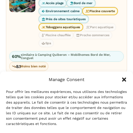
Accès plage
Bord de mer
Environnement calme
Piscine couverte
Près de sites touristiques
Toboggans aquatiques
Parc aquatique
Piscine chauffée
Proche commerces
Spa
similaire à Camping Quiberon – Mobilhomes Bord de Mer,
60%
Conguel
8.1
Moins bien noté
Manage Consent
Pour offrir les meilleures expériences, nous utilisons des technologies
telles que les cookies pour stocker et/ou accéder aux informations
des appareils. Le fait de consentir à ces technologies nous permettra
de traiter des données telles que le comportement de navigation ou
les ID uniques sur ce site. Le fait de ne pas consentir ou de retirer
Mentions légales
|
Politique
son consentement peut avoir un effet négatif sur certaines
de confidentialité
|
Conditions
caractéristiques et fonctions.
d’utilisation
|
Contact et