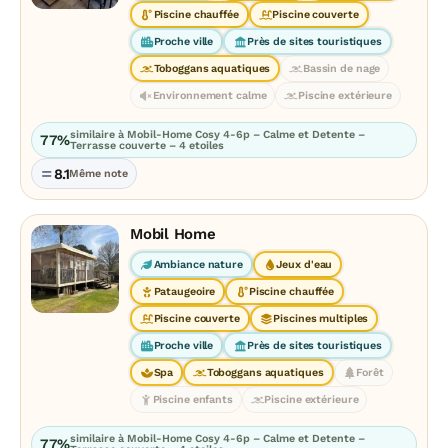
Piscine chauffée
Piscine couverte
Proche ville
Près de sites touristiques
Toboggans aquatiques
Bassin de nage
Environnement calme
Piscine extérieure
similaire à Mobil-Home Cosy 4-6p – Calme et Detente –
77%
Terrasse couverte – 4 etoiles
8.1
Même note
Mobil Home
Ambiance nature
Jeux d'eau
Pataugeoire
Piscine chauffée
Piscine couverte
Piscines multiples
Proche ville
Près de sites touristiques
Spa
Toboggans aquatiques
Forêt
Piscine enfants
Piscine extérieure
similaire à Mobil-Home Cosy 4-6p – Calme et Detente –
77%