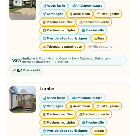
Accès facile
Ambiance nature
Campagne
Jeux d'eau
Pataugeoire
Piscine chauffée
Piscine couverte
Piscines multiples
Proche ville
Près de sites touristiques
Spa
Toboggans aquatiques
Village calme
similaire à Mobil-Home Cosy 4-6p – Calme et Detente –
92%
Terrasse couverte – 4 etoiles
8.4
Mieux noté
Lambé
Accès facile
Ambiance nature
Campagne
Jeux d'eau
Pataugeoire
Piscine chauffée
Piscine couverte
Piscines multiples
Proche ville
Près de sites touristiques
Spa