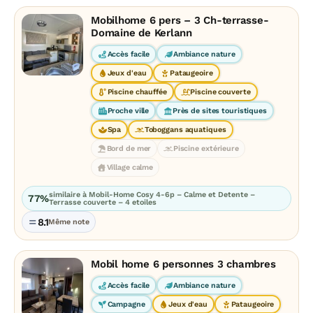
Mobilhome 6 pers – 3 Ch-terrasse-
Domaine de Kerlann
Accès facile
Ambiance nature
Jeux d'eau
Pataugeoire
Piscine chauffée
Piscine couverte
Proche ville
Près de sites touristiques
Spa
Toboggans aquatiques
Bord de mer
Piscine extérieure
Village calme
similaire à Mobil-Home Cosy 4-6p – Calme et Detente –
77%
Terrasse couverte – 4 etoiles
8.1
Même note
Mobil home 6 personnes 3 chambres
Accès facile
Ambiance nature
Campagne
Jeux d'eau
Pataugeoire