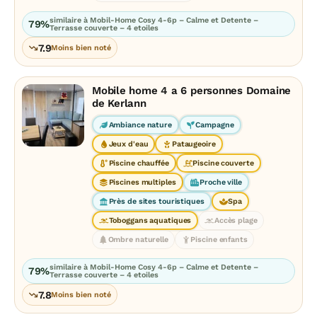
similaire à Mobil-Home Cosy 4-6p – Calme et Detente –
79%
Terrasse couverte – 4 etoiles
7.9
Moins bien noté
Mobile home 4 a 6 personnes Domaine
de Kerlann
Ambiance nature
Campagne
Jeux d'eau
Pataugeoire
Piscine chauffée
Piscine couverte
Piscines multiples
Proche ville
Près de sites touristiques
Spa
Toboggans aquatiques
Accès plage
Ombre naturelle
Piscine enfants
similaire à Mobil-Home Cosy 4-6p – Calme et Detente –
79%
Terrasse couverte – 4 etoiles
7.8
Moins bien noté