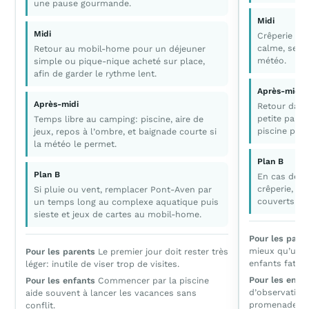
une pause gourmande.
Midi
Midi
Crêperie ou
calme, selon
Retour au mobil-home pour un déjeuner
météo.
simple ou pique-nique acheté sur place,
afin de garder le rythme lent.
Après-midi
Après-midi
Retour dans
petite pau
Temps libre au camping: piscine, aire de
piscine pour
jeux, repos à l’ombre, et baignade courte si
la météo le permet.
Plan B
Plan B
En cas de p
crêperie, pu
Si pluie ou vent, remplacer Pont-Aven par
couverts ou 
un temps long au complexe aquatique puis
sieste et jeux de cartes au mobil-home.
Pour les pare
mieux qu’une 
Pour les parents
Le premier jour doit rester très
enfants fatigu
léger: inutile de viser trop de visites.
Pour les enfa
Pour les enfants
Commencer par la piscine
d’observation
aide souvent à lancer les vacances sans
promenade plu
conflit.