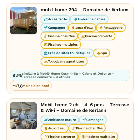
mobil home 394 – Domaine de Kerlann
Accès facile
Ambiance nature
Campagne
Jeux d'eau
Pataugeoire
Piscine chauffée
Piscine couverte
Piscines multiples
Près de sites touristiques
Spa
Toboggans aquatiques
similaire à Mobil-Home Cosy 4-6p – Calme et Detente –
92%
Terrasse couverte – 4 etoiles
7.8
Moins bien noté
Mobil-home 2 ch – 4-6 pers – Terrasse
& WiFi – Domaine de Kerlann
Ambiance nature
Campagne
Jeux d'eau
Piscine chauffée
Piscine couverte
Piscines multiples