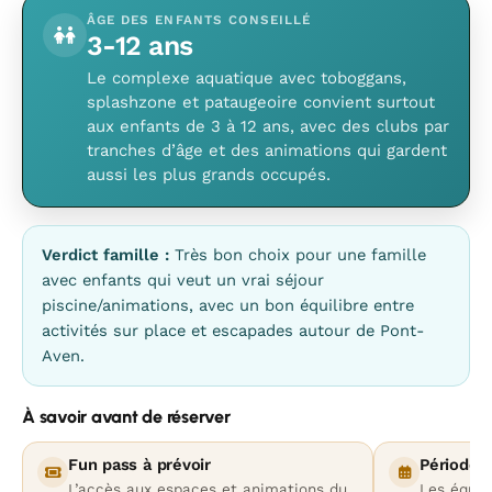
ÂGE DES ENFANTS CONSEILLÉ
3-12 ans
Le complexe aquatique avec toboggans,
splashzone et pataugeoire convient surtout
aux enfants de 3 à 12 ans, avec des clubs par
tranches d’âge et des animations qui gardent
aussi les plus grands occupés.
Verdict famille :
Très bon choix pour une famille
avec enfants qui veut un vrai séjour
piscine/animations, avec un bon équilibre entre
activités sur place et escapades autour de Pont-
Aven.
À savoir avant de réserver
Fun pass à prévoir
Période d
L’accès aux espaces et animations du
Les équip