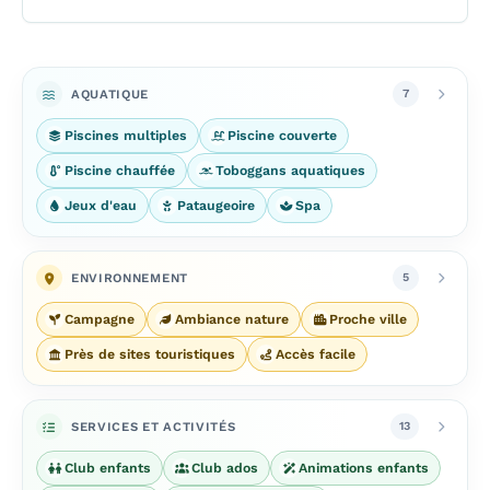
AQUATIQUE
7
Piscines multiples
Piscine couverte
Piscine chauffée
Toboggans aquatiques
Jeux d'eau
Pataugeoire
Spa
ENVIRONNEMENT
5
Campagne
Ambiance nature
Proche ville
Près de sites touristiques
Accès facile
SERVICES ET ACTIVITÉS
13
Club enfants
Club ados
Animations enfants