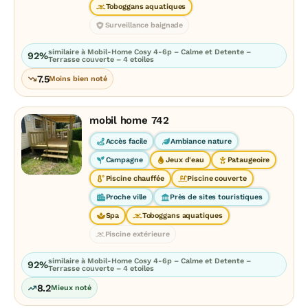
Toboggans aquatiques
Surveillance baignade
similaire à Mobil-Home Cosy 4-6p – Calme et Detente –
92%
Terrasse couverte – 4 etoiles
7.5
Moins bien noté
mobil home 742
Accès facile
Ambiance nature
Campagne
Jeux d'eau
Pataugeoire
Piscine chauffée
Piscine couverte
Proche ville
Près de sites touristiques
Spa
Toboggans aquatiques
Piscine extérieure
similaire à Mobil-Home Cosy 4-6p – Calme et Detente –
92%
Terrasse couverte – 4 etoiles
8.2
Mieux noté