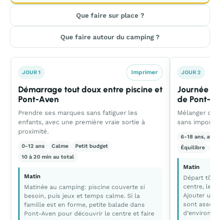
Que faire sur place ?
Que faire autour du camping ?
Imprimer
JOUR 1
JOUR 2
Démarrage tout doux entre piscine et
Journée pei
Pont-Aven
de Pont-A
Prendre ses marques sans fatiguer les
Mélanger cult
enfants, avec une première vraie sortie à
sans imposer
proximité.
6-18 ans, avec
0-12 ans
Calme
Petit budget
Équilibre
Pet
10 à 20 min au total
Matin
Matin
Départ tôt 
centre, le l
Matinée au camping: piscine couverte si
Ajouter une 
besoin, puis jeux et temps calme. Si la
sont assez g
famille est en forme, petite balade dans
d’environ u
Pont-Aven pour découvrir le centre et faire