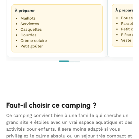
À préparer
À préparer
Poussett
Maillots
Parapluie
Serviettes
Petit car
Casquettes
Pièce d’e
Gourdes
Veste lég
Crème solaire
Petit goûter
Faut-il choisir ce camping ?
Ce camping convient bien à une famille qui cherche un
grand site 4 étoiles avec un vrai espace aquatique et des
activités pour enfants. Il sera moins adapté si vous
privilégiez le calme absolu ou un séjour très compact et