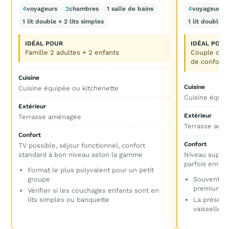
4
voyageurs
2
chambres
1 salle de bains
4
voyageurs
1 lit double + 2 lits simples
1 lit double +
IDÉAL POUR
IDÉAL POUR
Famille 2 adultes + 2 enfants
Couple ou p
de confort
Cuisine
Cuisine
Cuisine équipée ou kitchenette
Cuisine équip
Extérieur
Extérieur
Terrasse aménagée
Terrasse amé
Confort
Confort
TV possible, séjour fonctionnel, confort
standard à bon niveau selon la gamme
Niveau supéri
parfois enrich
Format le plus polyvalent pour un petit
groupe
Souvent pl
premium
Vérifier si les couchages enfants sont en
lits simples ou banquette
La présen
vaisselle p