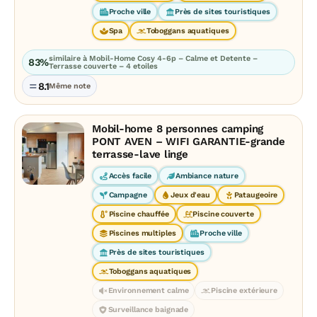
Proche ville
Près de sites touristiques
Spa
Toboggans aquatiques
similaire à Mobil-Home Cosy 4-6p – Calme et Detente –
83%
Terrasse couverte – 4 etoiles
8.1
Même note
Mobil-home 8 personnes camping
PONT AVEN – WIFI GARANTIE-grande
terrasse-lave linge
Accès facile
Ambiance nature
Campagne
Jeux d'eau
Pataugeoire
Piscine chauffée
Piscine couverte
Piscines multiples
Proche ville
Près de sites touristiques
Toboggans aquatiques
Environnement calme
Piscine extérieure
Surveillance baignade