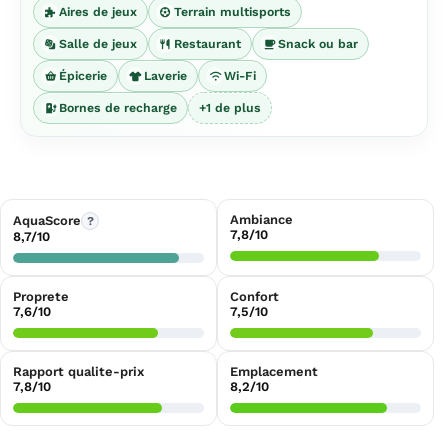
Aires de jeux
Terrain multisports
Salle de jeux
Restaurant
Snack ou bar
Épicerie
Laverie
Wi-Fi
Bornes de recharge
+1 de plus
Ambiance
AquaScore
?
7,8/10
8,7/10
Proprete
Confort
7,6/10
7,5/10
Rapport qualite-prix
Emplacement
7,8/10
8,2/10